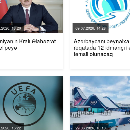
.2026, 13:26
09.07.2026, 14:28
niyanın Kralı Əlahəzrət
Azərbaycanı beynəlxa
elipeyə
reqatada 12 idmançı il
təmsil olunacaq
.2026, 16:22
29.06.2026, 10:10