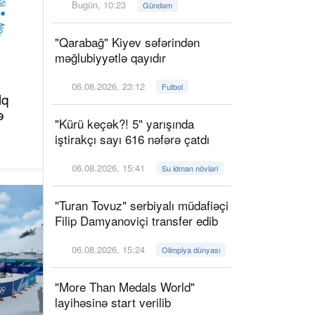
Bugün, 10:23
Gündəm
"Qarabağ" Kiyev səfərindən
məğlubiyyətlə qayıdır
06.08.2026, 23:12
Futbol
lq
ə
"Kürü keçək?! 5" yarışında
iştirakçı sayı 616 nəfərə çatdı
06.08.2026, 15:41
Su idman növləri
"Turan Tovuz" serbiyalı müdafiəçi
Filip Damyanoviçi transfer edib
06.08.2026, 15:24
Olimpiya dünyası
"More Than Medals World"
layihəsinə start verilib