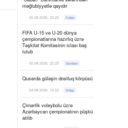
məğlubiyyətlə qayıdır
05.08.2026, 23:23
Futbol
FIFA U-15 və U-20 dünya
çempionatlarına hazırlıq üzrə
Təşkilat Komitəsinin iclası baş
tutub
05.08.2026, 22:25
Gündəm
Qusarda güləşin dostluq körpüsü
04.08.2026, 12:22
Güləş
Çimərlik voleybolu üzrə
Azərbaycan çempionatının püşkü
atılıb