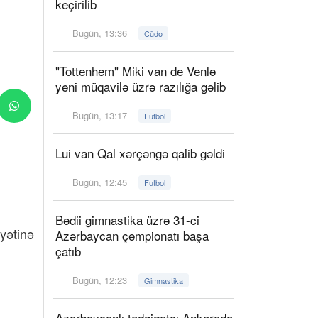
keçirilib
Bugün, 13:36
Cüdo
"Tottenhem" Miki van de Venlə
yeni müqavilə üzrə razılığa gəlib
Bugün, 13:17
Futbol
Lui van Qal xərçəngə qalib gəldi
Bugün, 12:45
Futbol
Bədii gimnastika üzrə 31-ci
yətinə
Azərbaycan çempionatı başa
çatıb
Bugün, 12:23
Gimnastika
Azərbaycanlı tədqiqatçı Ankarada