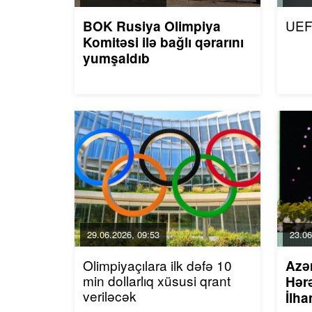
UEF
BOK Rusiya Olimpiya
Komitəsi ilə bağlı qərarını
yumşaldıb
29.06.2026, 09:53
23.06
Olimpiyaçılara ilk dəfə 10
Azə
min dollarlıq xüsusi qrant
Hərə
veriləcək
İlha