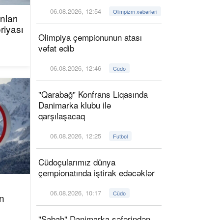
06.08.2026, 12:54
Olimpizm xəbərləri
ları
riyası
Olimpiya çempionunun atası
vəfat edib
06.08.2026, 12:46
Cüdo
"Qarabağ" Konfrans Liqasında
Danimarka klubu ilə
qarşılaşacaq
06.08.2026, 12:25
Futbol
Cüdoçularımız dünya
çempionatında iştirak edəcəklər
06.08.2026, 10:17
Cüdo
n
"Sabah" Danimarka səfərindən