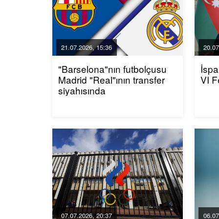
21.07.2026, 15:36
20.07
"Barselona"nın futbolçusu
İspa
Madrid "Real"ının transfer
VI F
siyahısında
07.07.2026, 20:37
06.07