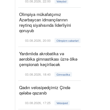
03.08.2026, 22:00
Voleybol
Olimpiya mükafatçımız
Azərbaycan idmançılarının
reytinq siyahısında liderliyini
qoruyub
03.08.2026, 20:00
Olimpizm xəbərləri
Yardımlıda akrobatika və
aerobika gimnastikası üzrə ölkə
çempionatı keçiriləcək
03.08.2026, 18:40
Gimnastika
Qadın velosipedçimiz Çində
qələbə qazanıb
03.08.2026, 17:25
Velosiped