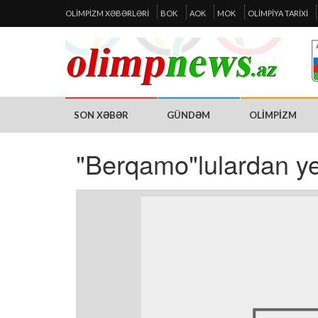
OLIMPIZM XƏBƏRLƏRI
BOK
AOK
MOK
OLIMPIYA TARIXI
SON XƏBƏR
GÜNDƏM
OLIMPIZM
"Berqamo"lulardan ye