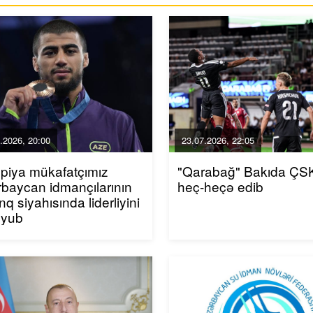
.2026, 20:00
23.07.2026, 22:05
piya mükafatçımız
"Qarabağ" Bakıda ÇSK
baycan idmançılarının
heç-heçə edib
inq siyahısında liderliyini
uyub