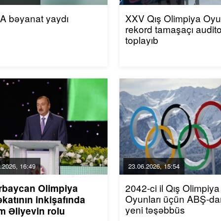
A bəyanat yaydı
XXV Qış Olimpiya Oyun
rekord tamaşaçı audito
toplayıb
.2026, 16:49
23.06.2026, 15:54
2042-ci il Qış Olimpiya
rbaycan Olimpiya
Oyunları üçün ABŞ-da
katının inkişafında
yeni təşəbbüs
m Əliyevin rolu