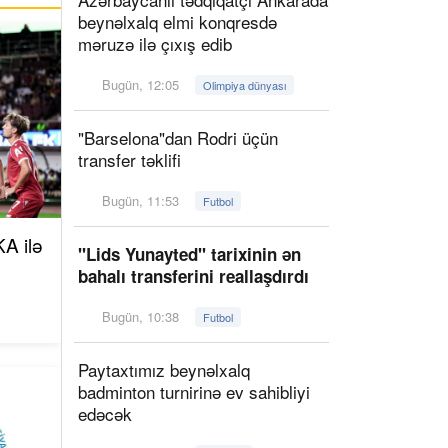
beynəlxalq elmi konqresdə
məruzə ilə çıxış edib
Bugün, 12:05
Olimpiya dünyası
"Barselona"dan Rodri üçün
transfer təklifi
Bugün, 11:53
Futbol
A ilə
"Lids Yunayted" tarixinin ən
bahalı transferini reallaşdırdı
Bugün, 10:38
Futbol
Paytaxtımız beynəlxalq
badminton turnirinə ev sahibliyi
edəcək