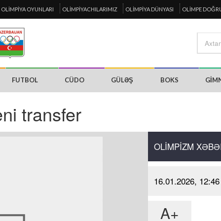
OLIMPIYA OYUNLARI
OLIMPIYACHILARIMIZ
OLIMPIYA DÜNYASI
OLIMPE DOĞR
FUTBOL
CÜDO
GÜLƏŞ
BOKS
GIM
ni transfer
OLIMPIZM XƏBƏ
16.01.2026, 12:46
A+