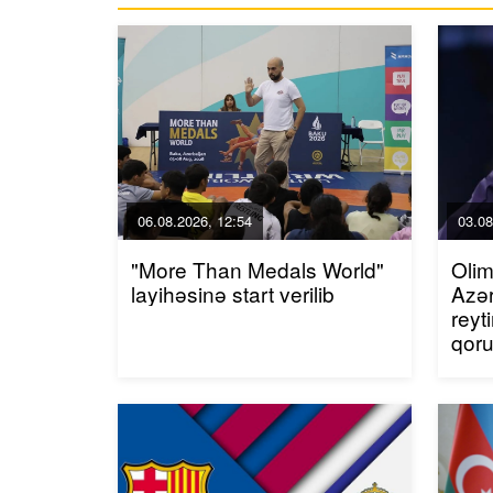
06.08.2026, 12:54
03.08
"More Than Medals World"
Olim
layihəsinə start verilib
Azər
reyt
qor