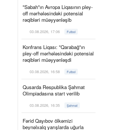
"Sabah"ın Avropa Liqasının pley-
off mərhələsindəki potensial
rəqibləri müəyyənləşib
03.08.2026, 17:06
Futbol
Konfrans Liqası: "Qarabağ"ın
pley-off mərhələsindəki potensial
rəqibləri müəyyənləşdi
03.08.2026, 16:58
Futbol
Qusarda Respublika Şahmat
Olimpiadasına start verilib
03.08.2026, 16:35
Şahmat
Fərid Qayıbov ölkəmizi
beynəlxalq yarışlarda uğurla