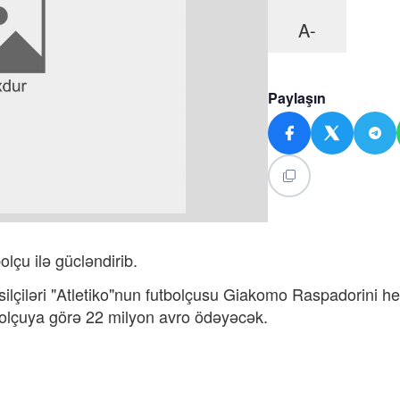
A-
Paylaşın
olçu ilə gücləndirib.
ilçiləri "Atletiko"nun futbolçusu Giakomo Raspadorini he
utbolçuya görə 22 milyon avro ödəyəcək.