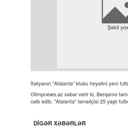
İtaliyanın "Atalanta" klubu heyətini yeni futb
Olimpnews.az xəbər verir ki, Berqamo təms
cəlb edib. "Atalanta" təmsilçisi 25 yaşlı f
DİGƏR XƏBƏRLƏR