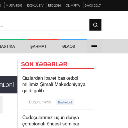
U
MÜSAHIBƏ
EKSKLÜZIV
RIO 2016
OLIMPIYA
BAKU 2017
NASTIKA
ŞAHMAT
ƏLAQƏ
SON XƏBƏRLƏR
Qızlardan ibarət basketbol
millimiz Şimali Makedoniyaya
RLƏRI
qalib gəlib
Bugün, 14:39
Basketbol
Cüdoçularımız üçün dünya
çempionatı öncəsi seminar