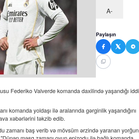
A-
Paylaşın
çusu Federiko Valverde komanda daxilində yaşandığı idd
nı komanda yoldaşı ilə aralarında gərginlik yaşandığını
va xəbərlərini təkzib edib.
izodu zamanı baş verib və mövsüm ərzində yaranan yorğun
b: "Dünən məşq zamanı oyun epizodu ilə bağlı komanda