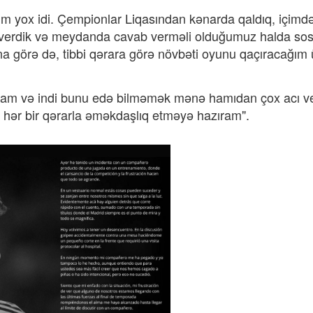
 yox idi. Çempionlar Liqasından kənarda qaldıq, içimdə
oşa verdik və meydanda cavab verməli olduğumuz halda sos
na görə də, tibbi qərara görə növbəti oyunu qaçıracağım
m və indi bunu edə bilməmək mənə hamıdan çox acı ver
hər bir qərarla əməkdaşlıq etməyə hazıram".