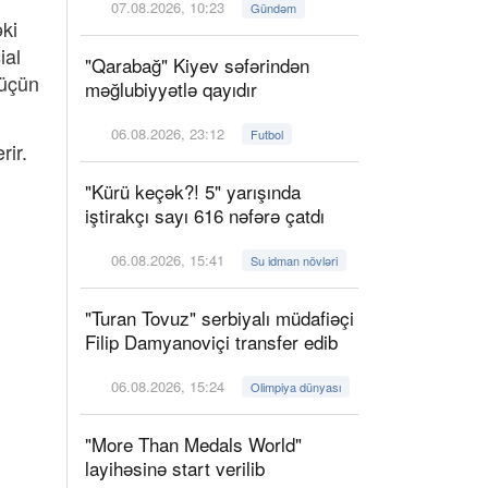
07.08.2026, 10:23
Gündəm
ki
ial
"Qarabağ" Kiyev səfərindən
 üçün
məğlubiyyətlə qayıdır
06.08.2026, 23:12
Futbol
ir.
"Kürü keçək?! 5" yarışında
iştirakçı sayı 616 nəfərə çatdı
06.08.2026, 15:41
Su idman növləri
"Turan Tovuz" serbiyalı müdafiəçi
Filip Damyanoviçi transfer edib
06.08.2026, 15:24
Olimpiya dünyası
"More Than Medals World"
layihəsinə start verilib