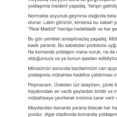
yoldaşımla insident yaşadıq. Yarışın gətir
​Normalda soyunub-geyinmə otağında belə ş
olunar. Lakin görünür, kimlərsə bu xəbəri y
"Real Madrid" həmişə hədəfdədir və hər şey 
​Bu gün yenidən anlaşılmazlıq yaşadıq. Mü
kəsik yarandı. Bu səbəbdən protokola uyğ
​Nə komanda yoldaşım mənə vurub, nə də 
olduğumuza və ya bunun qəsdən edildiyinə
​Mövsümün sonunda bəzilərimizin can qoya
yoldaşımla mübahisə həddinə çatdırması m
​Peşmanam. Ürəkdən üzr istəyirəm, çünki bu
həyatımdakı ən vacib şeylərdən biridir və
mübahisəyə çevrilərək imicimə zərər verir 
Meydandan kənarda yarana biləcək hər h
yoxdur. Əgər stadionda komanda yoldaşım