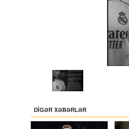
DİGƏR XƏBƏRLƏR