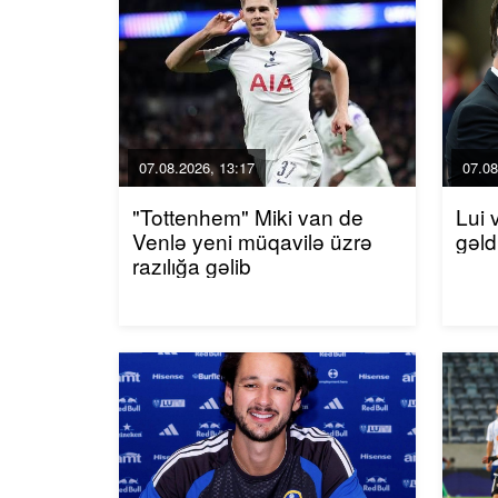
07.08.2026, 13:17
07.08
"Tottenhem" Miki van de
Lui 
Venlə yeni müqavilə üzrə
gəld
razılığa gəlib