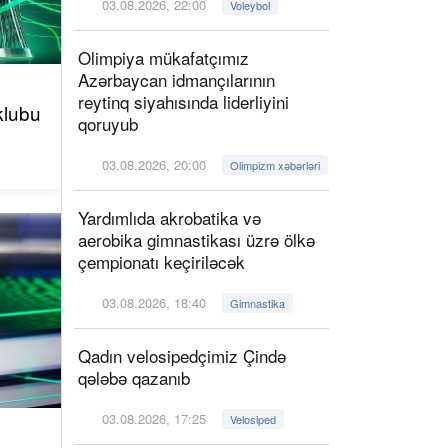
03.08.2026, 22:00
Voleybol
Olimpiya mükafatçımız
Azərbaycan idmançılarının
reytinq siyahısında liderliyini
klubu
qoruyub
03.08.2026, 20:00
Olimpizm xəbərləri
Yardımlıda akrobatika və
aerobika gimnastikası üzrə ölkə
çempionatı keçiriləcək
03.08.2026, 18:40
Gimnastika
Qadın velosipedçimiz Çində
qələbə qazanıb
03.08.2026, 17:25
Velosiped