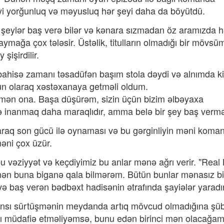
diyi yorğunluq və məyusluq hər şeyi daha da böyütdü.
eylər baş verə bilər və kənara sızmadan öz aramızda h
aymağa çox tələsir. Üstəlik, titulların olmadığı bir mövs
şişirdilir.
bahisə zamanı təsadüfən başım stola dəydi və alnımda ki
un olaraq xəstəxanaya getməli oldum.
mən ona. Başa düşürəm, sizin üçün bizim əlbəyaxa
 inanmaq daha maraqlıdır, amma belə bir şey baş vermə
raq son gücü ilə oynaması və bu gərginliyin məni koma
əni çox üzür.
 vəziyyət və keçdiyimiz bu anlar mənə ağrı verir. "Real
 mən buna biganə qala bilmərəm. Bütün bunlar mənasız bi
və baş verən bədbəxt hadisənin ətrafında şayiələr yaradır
ansı sürtüşmənin meydanda artıq mövcud olmadığına ş
ı müdafiə etməliyəmsə, bunu edən birinci mən olacağam