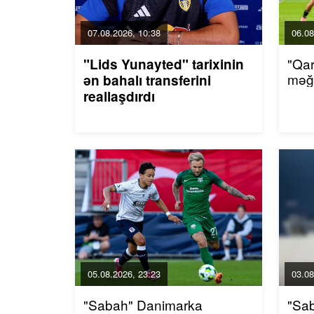
07.08.2026, 10:38
06.08
"Qar
"Lids Yunayted" tarixinin
məğl
ən bahalı transferini
reallaşdırdı
05.08.2026, 23:23
03.08
"Sabah" Danimarka
"Sab