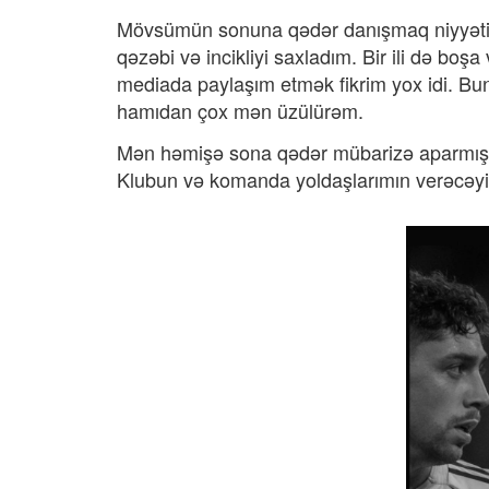
​Mövsümün sonuna qədər danışmaq niyyətim
qəzəbi və incikliyi saxladım. Bir ili də b
mediada paylaşım etmək fikrim yox idi. Bu
hamıdan çox mən üzülürəm.
Mən həmişə sona qədər mübarizə aparmışa
Klubun və komanda yoldaşlarımın verəcəyi 