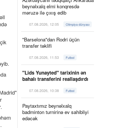
beynəlxalq elmi konqresdə
məruzə ilə çıxış edib
əll
ümdə
07.08.2026, 12:05
Olimpiya dünyası
"Barselona"dan Rodri üçün
çik
transfer təklifi
07.08.2026, 11:53
Futbol
yib.
"Lids Yunayted" tarixinin ən
nda
bahalı transferini reallaşdırdı
07.08.2026, 10:38
Futbol
 Madrid"
r
Paytaxtımız beynəlxalq
.
badminton turnirinə ev sahibliyi
übhəm
edəcək
.