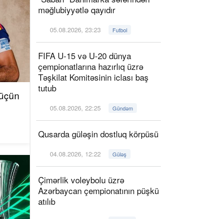
məğlubiyyətlə qayıdır
05.08.2026, 23:23
Futbol
FIFA U-15 və U-20 dünya
çempionatlarına hazırlıq üzrə
Təşkilat Komitəsinin iclası baş
tutub
 üçün
05.08.2026, 22:25
Gündəm
Qusarda güləşin dostluq körpüsü
04.08.2026, 12:22
Güləş
Çimərlik voleybolu üzrə
Azərbaycan çempionatının püşkü
atılıb