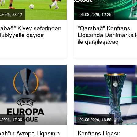
.2026, 23:12
06.08.2026, 12:25
abağ" Kiyev səfərindən
"Qarabağ" Konfrans
ubiyyətlə qayıdır
Liqasında Danimarka 
ilə qarşılaşacaq
.2026, 17:06
03.08.2026, 16:58
ah"ın Avropa Liqasının
Konfrans Liqası: