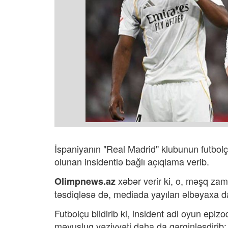
İspaniyanın "Real Madrid" klubunun futbol
olunan insidentlə bağlı açıqlama verib.
xəbər verir ki,
o, məşq zama
Olimpnews.az
təsdiqləsə də, mediada yayılan əlbəyaxa da
Futbolçu bildirib ki, insident adi oyun ep
məyusluq vəziyyəti daha da gərginləşdiri