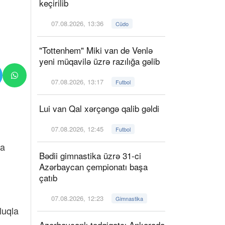
keçirilib
07.08.2026, 13:36
Cüdo
"Tottenhem" Miki van de Venlə
yeni müqavilə üzrə razılığa gəlib
07.08.2026, 13:17
Futbol
Lui van Qal xərçəngə qalib gəldi
07.08.2026, 12:45
Futbol
ia
Bədii gimnastika üzrə 31-ci
Azərbaycan çempionatı başa
çatıb
07.08.2026, 12:23
Gimnastika
luqla
Azərbaycanlı tədqiqatçı Ankarada