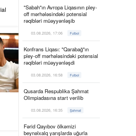
"Sabah"ın Avropa Liqasının pley-
ial
off mərhələsindəki potensial
rəqibləri müəyyənləşib
03.08.2026, 17:06
Futbol
Konfrans Liqası: "Qarabağ"ın
pley-off mərhələsindəki potensial
rəqibləri müəyyənləşdi
03.08.2026, 16:58
Futbol
Qusarda Respublika Şahmat
Olimpiadasına start verilib
03.08.2026, 16:35
Şahmat
Fərid Qayıbov ölkəmizi
beynəlxalq yarışlarda uğurla