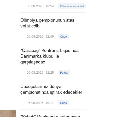
06.08.2026, 12:54
Olimpizm xəbərləri
Olimpiya çempionunun atası
vəfat edib
06.08.2026, 12:46
Cüdo
"Qarabağ" Konfrans Liqasında
Danimarka klubu ilə
qarşılaşacaq
06.08.2026, 12:25
Futbol
Cüdoçularımız dünya
çempionatında iştirak edəcəklər
06.08.2026, 10:17
Cüdo
"Sabah" Danimarka səfərindən