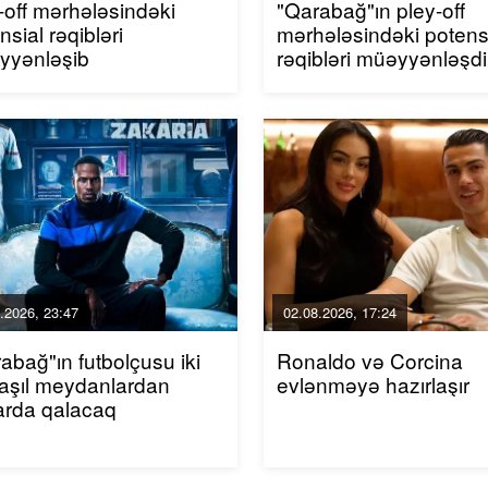
-off mərhələsindəki
"Qarabağ"ın pley-off
nsial rəqibləri
mərhələsindəki potens
yyənləşib
rəqibləri müəyyənləşdi
.2026, 23:47
02.08.2026, 17:24
abağ"ın futbolçusu iki
Ronaldo və Corcina
aşıl meydanlardan
evlənməyə hazırlaşır
arda qalacaq