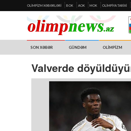
OLIMPIZM XƏBƏRLƏRI
BOK
AOK
MOK
OLIMPIYA TARIXI
SON XƏBƏR
GÜNDƏM
OLIMPIZM
Valverde döyüldüyün