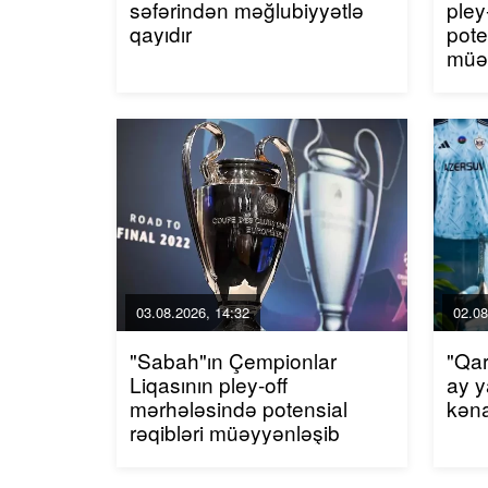
səfərindən məğlubiyyətlə
pley
qayıdır
pote
müə
03.08.2026, 14:32
02.08
"Sabah"ın Çempionlar
"Qar
Liqasının pley-off
ay y
mərhələsində potensial
kən
rəqibləri müəyyənləşib