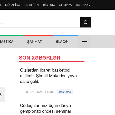
U
MÜSAHIBƏ
EKSKLÜZIV
RIO 2016
OLIMPIYA
BAKU 2017
NASTIKA
ŞAHMAT
ƏLAQƏ
SON XƏBƏRLƏR
Qızlardan ibarət basketbol
millimiz Şimali Makedoniyaya
qalib gəlib
07.08.2026, 14:39
Basketbol
3
Cüdoçularımız üçün dünya
çempionatı öncəsi seminar