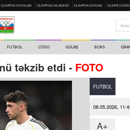
OLIMPIYA OYUNLARI
OLIMPIYACHILARIMIZ
OLIMPIYA DÜNYASI
OLIMPE DOĞR
FUTBOL
CÜDO
GÜLƏŞ
BOKS
GIM
ü təkzib etdi -
FOTO
FUTBOL
08.05.2026, 11:4
A+