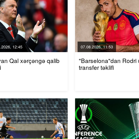
.2026, 12:45
07.08.2026, 11:53
van Qal xərçəngə qalib
"Barselona"dan Rodri
i
transfer təklifi