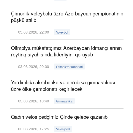
Çimərlik voleybolu üzrə Azərbaycan çempionatının
püşkü atılıb
03.08.2026, 22:00
Voleybol
Olimpiya mükafatçımız Azərbaycan idmançılarının
reytinq siyahısında liderliyini qoruyub
03.08.2026, 20:00
Olimpizm xəbərləri
Yardımlıda akrobatika və aerobika gimnastikası
üzrə ölkə çempionatı keçiriləcək
03.08.2026, 18:40
Gimnastika
Qadın velosipedçimiz Çində qələbə qazanıb
03.08.2026, 17:25
Velosiped