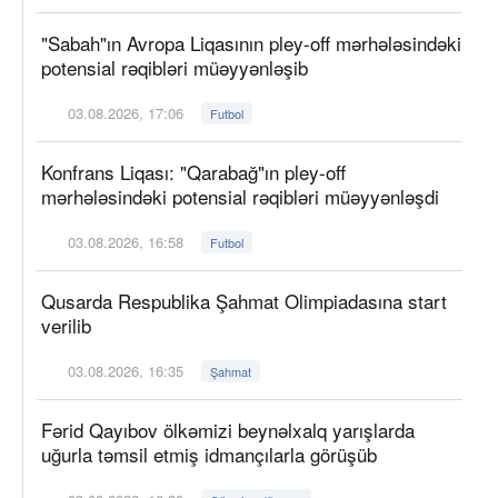
"Sabah"ın Avropa Liqasının pley-off mərhələsindəki
potensial rəqibləri müəyyənləşib
03.08.2026, 17:06
Futbol
Konfrans Liqası: "Qarabağ"ın pley-off
mərhələsindəki potensial rəqibləri müəyyənləşdi
03.08.2026, 16:58
Futbol
Qusarda Respublika Şahmat Olimpiadasına start
verilib
03.08.2026, 16:35
Şahmat
Fərid Qayıbov ölkəmizi beynəlxalq yarışlarda
uğurla təmsil etmiş idmançılarla görüşüb