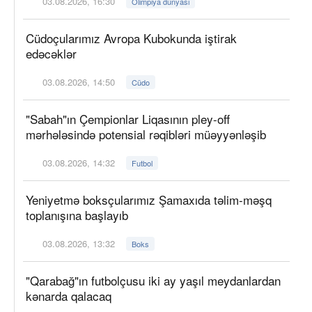
03.08.2026, 16:30
Olimpiya dünyası
Cüdoçularımız Avropa Kubokunda iştirak
edəcəklər
03.08.2026, 14:50
Cüdo
"Sabah"ın Çempionlar Liqasının pley-off
mərhələsində potensial rəqibləri müəyyənləşib
03.08.2026, 14:32
Futbol
Yeniyetmə boksçularımız Şamaxıda təlim-məşq
toplanışına başlayıb
03.08.2026, 13:32
Boks
"Qarabağ"ın futbolçusu iki ay yaşıl meydanlardan
kənarda qalacaq