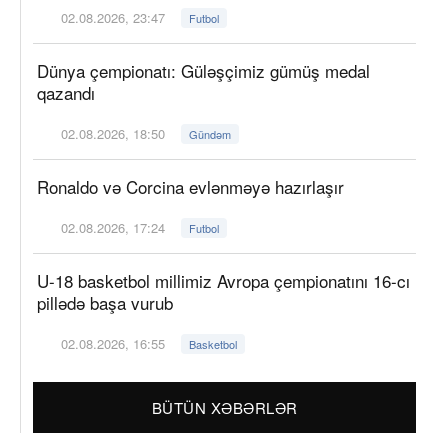
02.08.2026, 23:47
Futbol
Dünya çempionatı: Güləşçimiz gümüş medal
qazandı
02.08.2026, 18:50
Gündəm
Ronaldo və Corcina evlənməyə hazırlaşır
02.08.2026, 17:24
Futbol
U-18 basketbol millimiz Avropa çempionatını 16-cı
pillədə başa vurub
02.08.2026, 16:55
Basketbol
BÜTÜN XƏBƏRLƏR