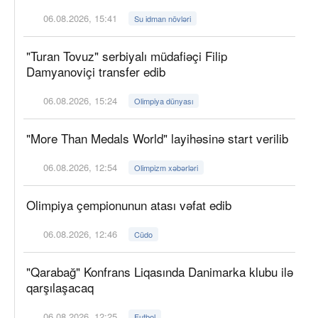
06.08.2026, 15:41
Su idman növləri
"Turan Tovuz" serbiyalı müdafiəçi Filip
Damyanoviçi transfer edib
06.08.2026, 15:24
Olimpiya dünyası
"More Than Medals World" layihəsinə start verilib
06.08.2026, 12:54
Olimpizm xəbərləri
Olimpiya çempionunun atası vəfat edib
06.08.2026, 12:46
Cüdo
"Qarabağ" Konfrans Liqasında Danimarka klubu ilə
qarşılaşacaq
06.08.2026, 12:25
Futbol