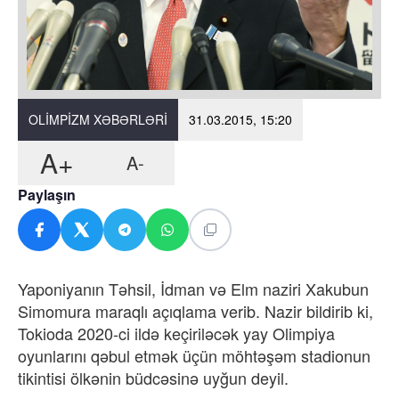
OLIMPIZM XƏBƏRLƏRI
31.03.2015, 15:20
A+
A-
Paylaşın
Yaponiyanın Təhsil, İdman və Elm naziri Xakubun
Simomura maraqlı açıqlama verib. Nazir bildirib ki,
Tokioda 2020-ci ildə keçiriləcək yay Olimpiya
oyunlarını qəbul etmək üçün möhtəşəm stadionun
tikintisi ölkənin büdcəsinə uyğun deyil.