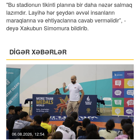
"Bu stadionun tikinti planına bir daha nəzər salmaq
lazımdır. Layihə hər şeydən əvvəl insanların
maraqlarına və ehtiyaclarına cavab verməlidir”, -
deyə Xakubun Simomura bildirib.
DİGƏR XƏBƏRLƏR
06.08.2026, 12:54