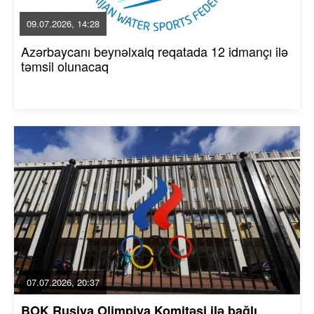
09.07.2026, 14:28
Azərbaycanı beynəlxalq reqatada 12 idmançı ilə
təmsil olunacaq
07.07.2026, 20:37
BOK Rusiya Olimpiya Komitəsi ilə bağlı