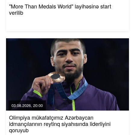
"More Than Medals World" layihəsinə start
verilib
03.08.2026, 20:00
Olimpiya mükafatçımız Azərbaycan
idmançılarının reytinq siyahısında liderliyini
qoruyub