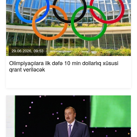
29.06.2026, 09:53
Olimpiyaçılara ilk dəfə 10 min dollarlıq xüsusi
qrant veriləcək