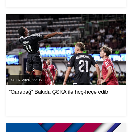
23.07.2026, 22:05
"Qarabağ" Bakıda ÇSKA ilə heç-heçə edib