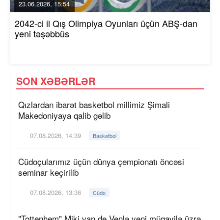
23.06.2026, 15:54
2042-ci il Qış Olimpiya Oyunları üçün ABŞ-dan
yeni təşəbbüs
SON XƏBƏRLƏR
Qızlardan ibarət basketbol millimiz Şimali
Makedoniyaya qalib gəlib
07.08.2026, 14:39
Basketbol
Cüdoçularımız üçün dünya çempionatı öncəsi
seminar keçirilib
07.08.2026, 13:36
Cüdo
"Tottenhem" Miki van de Venlə yeni müqavilə üzrə