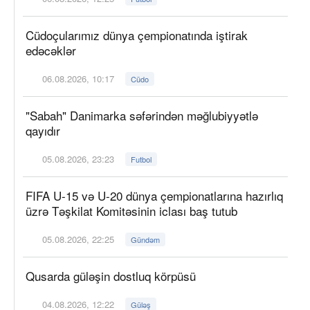
Cüdoçularımız dünya çempionatında iştirak
edəcəklər
06.08.2026, 10:17
Cüdo
"Sabah" Danimarka səfərindən məğlubiyyətlə
qayıdır
05.08.2026, 23:23
Futbol
FIFA U-15 və U-20 dünya çempionatlarına hazırlıq
üzrə Təşkilat Komitəsinin iclası baş tutub
05.08.2026, 22:25
Gündəm
Qusarda güləşin dostluq körpüsü
04.08.2026, 12:22
Güləş