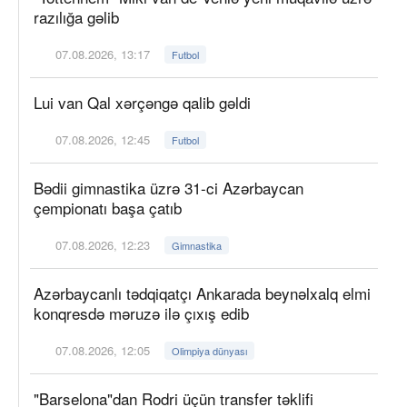
razılığa gəlib
07.08.2026, 13:17
Futbol
Lui van Qal xərçəngə qalib gəldi
07.08.2026, 12:45
Futbol
Bədii gimnastika üzrə 31-ci Azərbaycan
çempionatı başa çatıb
07.08.2026, 12:23
Gimnastika
Azərbaycanlı tədqiqatçı Ankarada beynəlxalq elmi
konqresdə məruzə ilə çıxış edib
07.08.2026, 12:05
Olimpiya dünyası
"Barselona"dan Rodri üçün transfer təklifi