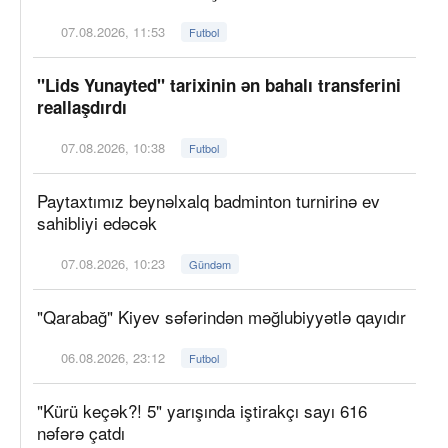
07.08.2026, 11:53
Futbol
"Lids Yunayted" tarixinin ən bahalı transferini
reallaşdırdı
07.08.2026, 10:38
Futbol
Paytaxtımız beynəlxalq badminton turnirinə ev
sahibliyi edəcək
07.08.2026, 10:23
Gündəm
"Qarabağ" Kiyev səfərindən məğlubiyyətlə qayıdır
06.08.2026, 23:12
Futbol
"Kürü keçək?! 5" yarışında iştirakçı sayı 616
nəfərə çatdı