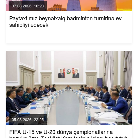
07.08.2026, 10:23
Paytaxtımız beynəlxalq badminton turnirinə ev
sahibliyi edəcək
05.08.2026, 22:25
FIFA U-15 və U-20 dünya çempionatlarına
hazırlıq üzrə Təşkilat Komitəsinin iclası baş tutub