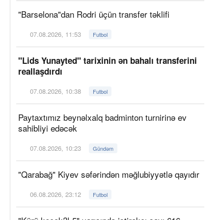
"Barselona"dan Rodri üçün transfer təklifi
07.08.2026, 11:53
Futbol
"Lids Yunayted" tarixinin ən bahalı transferini
reallaşdırdı
07.08.2026, 10:38
Futbol
Paytaxtımız beynəlxalq badminton turnirinə ev
sahibliyi edəcək
07.08.2026, 10:23
Gündəm
"Qarabağ" Kiyev səfərindən məğlubiyyətlə qayıdır
06.08.2026, 23:12
Futbol