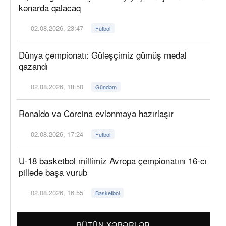
kənarda qalacaq
02.08.2026, 23:47
Futbol
Dünya çempionatı: Güləşçimiz gümüş medal
qazandı
02.08.2026, 18:50
Gündəm
Ronaldo və Corcina evlənməyə hazırlaşır
02.08.2026, 17:24
Futbol
U-18 basketbol millimiz Avropa çempionatını 16-cı
pillədə başa vurub
02.08.2026, 16:55
Basketbol
BÜTÜN XƏBƏRLƏR