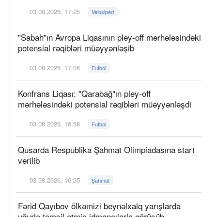
03.08.2026, 17:25
Velosiped
"Sabah"ın Avropa Liqasının pley-off mərhələsindəki
potensial rəqibləri müəyyənləşib
03.08.2026, 17:06
Futbol
Konfrans Liqası: "Qarabağ"ın pley-off
mərhələsindəki potensial rəqibləri müəyyənləşdi
03.08.2026, 16:58
Futbol
Qusarda Respublika Şahmat Olimpiadasına start
verilib
03.08.2026, 16:35
Şahmat
Fərid Qayıbov ölkəmizi beynəlxalq yarışlarda
uğurla təmsil etmiş idmançılarla görüşüb