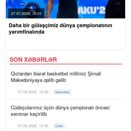
27.07.2026, 15:01
Daha bir güləşçimiz dünya çempionatının
yarımfinalında
SON XƏBƏRLƏR
Qızlardan ibarət basketbol millimiz Şimali
Makedoniyaya qalib gəlib
07.08.2026, 14:39
Basketbol
Cüdoçularımız üçün dünya çempionatı öncəsi
seminar keçirilib
07.08.2026, 13:36
Cüdo