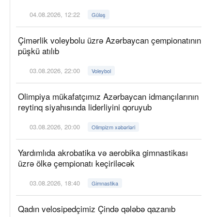
04.08.2026, 12:22
Güləş
Çimərlik voleybolu üzrə Azərbaycan çempionatının
püşkü atılıb
03.08.2026, 22:00
Voleybol
Olimpiya mükafatçımız Azərbaycan idmançılarının
reytinq siyahısında liderliyini qoruyub
03.08.2026, 20:00
Olimpizm xəbərləri
Yardımlıda akrobatika və aerobika gimnastikası
üzrə ölkə çempionatı keçiriləcək
03.08.2026, 18:40
Gimnastika
Qadın velosipedçimiz Çində qələbə qazanıb