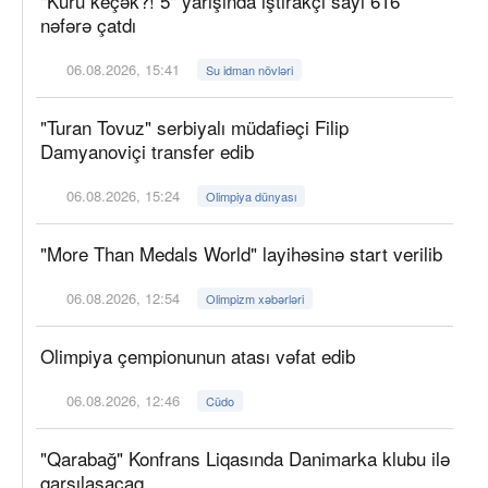
"Kürü keçək?! 5" yarışında iştirakçı sayı 616
nəfərə çatdı
06.08.2026, 15:41
Su idman növləri
"Turan Tovuz" serbiyalı müdafiəçi Filip
Damyanoviçi transfer edib
06.08.2026, 15:24
Olimpiya dünyası
"More Than Medals World" layihəsinə start verilib
06.08.2026, 12:54
Olimpizm xəbərləri
Olimpiya çempionunun atası vəfat edib
06.08.2026, 12:46
Cüdo
"Qarabağ" Konfrans Liqasında Danimarka klubu ilə
qarşılaşacaq