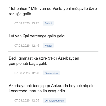
"Tottenhem" Miki van de Venlə yeni müqavilə üzrə
razılığa gəlib
07.08.2026, 13:17
Futbol
Lui van Qal xərçəngə qalib gəldi
07.08.2026, 12:45
Futbol
Bədii gimnastika üzrə 31-ci Azərbaycan
çempionatı başa çatıb
07.08.2026, 12:23
Gimnastika
Azərbaycanlı tədqiqatçı Ankarada beynəlxalq elmi
konqresdə məruzə ilə çıxış edib
07.08.2026, 12:05
Olimpiya dünyası