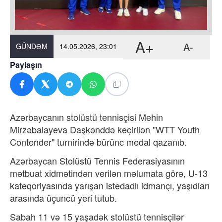
A+
A-
GÜNDƏM
14.05.2026, 23:01
Paylaşın
Azərbaycanın stolüstü tennisçisi Mehin
Mirzəbalayeva Daşkənddə keçirilən "WTT Youth
Contender" turnirində bürünc medal qazanıb.
Azərbaycan Stolüstü Tennis Federasiyasının
mətbuat xidmətindən verilən
məlumata görə, U-13
kateqoriyasında yarışan istedadlı idmançı, yaşıdları
arasında üçuncü yeri tutub.
Sabah 11 və 15 yaşadək stolüstü tennisçilər