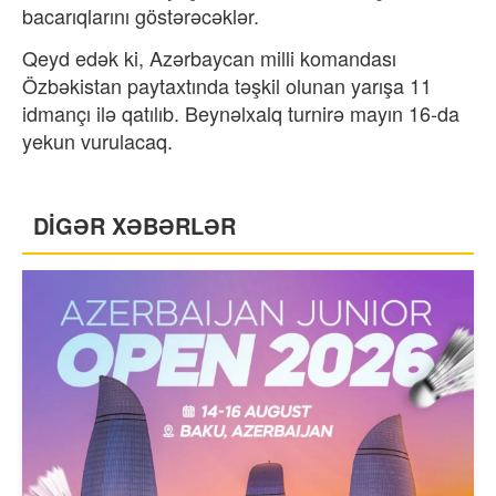
bacarıqlarını göstərəcəklər.
Qeyd edək ki, Azərbaycan milli komandası
Özbəkistan paytaxtında təşkil olunan yarışa 11
idmançı ilə qatılıb. Beynəlxalq turnirə mayın 16-da
yekun vurulacaq.
DİGƏR XƏBƏRLƏR