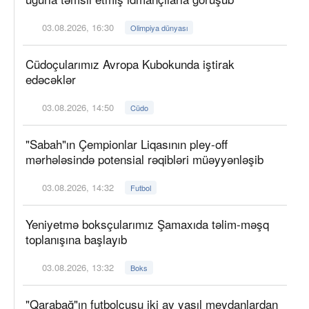
03.08.2026, 16:30
Olimpiya dünyası
Cüdoçularımız Avropa Kubokunda iştirak
edəcəklər
03.08.2026, 14:50
Cüdo
"Sabah"ın Çempionlar Liqasının pley-off
mərhələsində potensial rəqibləri müəyyənləşib
03.08.2026, 14:32
Futbol
Yeniyetmə boksçularımız Şamaxıda təlim-məşq
toplanışına başlayıb
03.08.2026, 13:32
Boks
"Qarabağ"ın futbolçusu iki ay yaşıl meydanlardan