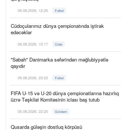
06.08.2026, 12:25
Futbol
Cüdoçularımız dünya çempionatında iştirak
edəcəklər
06.08.2026, 10:17
Cüdo
"Sabah" Danimarka səfərindən məğlubiyyətlə
qayıdır
05.08.2026, 23:23
Futbol
FIFA U-15 və U-20 dünya çempionatlarına hazırlıq
üzrə Təşkilat Komitəsinin iclası baş tutub
05.08.2026, 22:25
Gündəm
Qusarda güləşin dostluq körpüsü