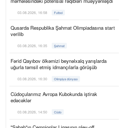
mərhələsindəki potensial rəqibləri müəyyənləşdi
03.08.2026, 16:58
Futbol
Qusarda Respublika Şahmat Olimpiadasına start
verilib
03.08.2026, 16:35
Şahmat
Fərid Qayıbov ölkəmizi beynəlxalq yarışlarda
uğurla təmsil etmiş idmançılarla görüşüb
03.08.2026, 16:30
Olimpiya dünyası
Cüdoçularımız Avropa Kubokunda iştirak
edəcəklər
03.08.2026, 14:50
Cüdo
"Sabah"ın Çempionlar Liqasının pley-off