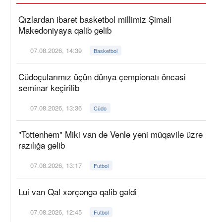
Qızlardan ibarət basketbol millimiz Şimali
Makedoniyaya qalib gəlib
07.08.2026, 14:39
Basketbol
Cüdoçularımız üçün dünya çempionatı öncəsi
seminar keçirilib
07.08.2026, 13:36
Cüdo
"Tottenhem" Miki van de Venlə yeni müqavilə üzrə
razılığa gəlib
07.08.2026, 13:17
Futbol
Lui van Qal xərçəngə qalib gəldi
07.08.2026, 12:45
Futbol