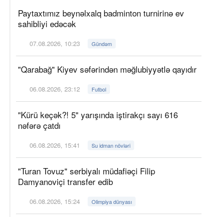
Paytaxtımız beynəlxalq badminton turnirinə ev
sahibliyi edəcək
07.08.2026, 10:23
Gündəm
"Qarabağ" Kiyev səfərindən məğlubiyyətlə qayıdır
06.08.2026, 23:12
Futbol
"Kürü keçək?! 5" yarışında iştirakçı sayı 616
nəfərə çatdı
06.08.2026, 15:41
Su idman növləri
"Turan Tovuz" serbiyalı müdafiəçi Filip
Damyanoviçi transfer edib
06.08.2026, 15:24
Olimpiya dünyası