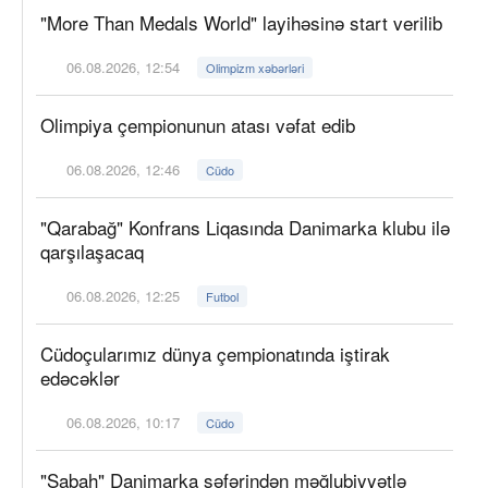
"More Than Medals World" layihəsinə start verilib
06.08.2026, 12:54
Olimpizm xəbərləri
Olimpiya çempionunun atası vəfat edib
06.08.2026, 12:46
Cüdo
"Qarabağ" Konfrans Liqasında Danimarka klubu ilə
qarşılaşacaq
06.08.2026, 12:25
Futbol
Cüdoçularımız dünya çempionatında iştirak
edəcəklər
06.08.2026, 10:17
Cüdo
"Sabah" Danimarka səfərindən məğlubiyyətlə