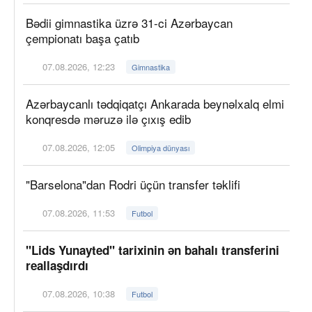
Bədii gimnastika üzrə 31-ci Azərbaycan
çempionatı başa çatıb
07.08.2026, 12:23
Gimnastika
Azərbaycanlı tədqiqatçı Ankarada beynəlxalq elmi
konqresdə məruzə ilə çıxış edib
07.08.2026, 12:05
Olimpiya dünyası
"Barselona"dan Rodri üçün transfer təklifi
07.08.2026, 11:53
Futbol
"Lids Yunayted" tarixinin ən bahalı transferini
reallaşdırdı
07.08.2026, 10:38
Futbol