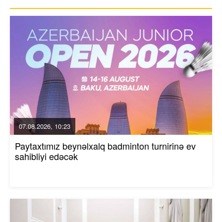
07.08.2026, 10:23
Paytaxtımız beynəlxalq badminton turnirinə ev
sahibliyi edəcək