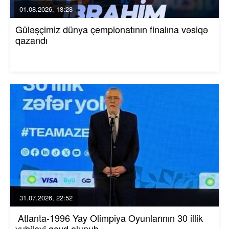
01.08.2026, 18:28
Güləşçimiz dünya çempionatının finalına vəsiqə
qazandı
31.07.2026, 22:52
Atlanta-1996 Yay Olimpiya Oyunlarının 30 illik
yubileyi qeyd olunub