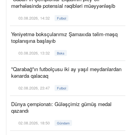
mərhələsində potensial rəqibləri müəyyənləşib
03.08.2026, 14:32
Futbol
Yeniyetmə boksçularımız Şamaxıda təlim-məşq
toplanışına başlayıb
03.08.2026, 13:32
Boks
"Qarabağ"ın futbolçusu iki ay yaşıl meydanlardan
kənarda qalacaq
02.08.2026, 23:47
Futbol
Dünya çempionatı: Güləşçimiz gümüş medal
qazandı
02.08.2026, 18:50
Gündəm