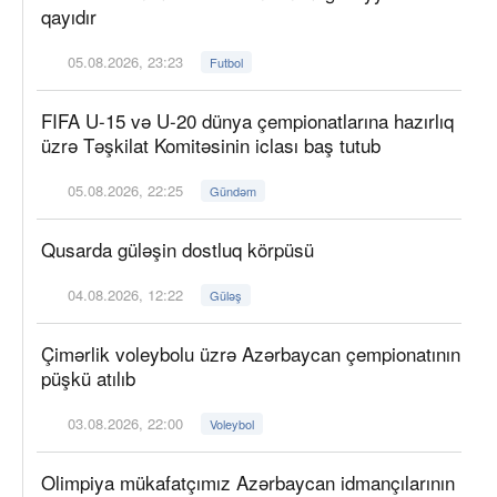
qayıdır
05.08.2026, 23:23
Futbol
FIFA U-15 və U-20 dünya çempionatlarına hazırlıq
üzrə Təşkilat Komitəsinin iclası baş tutub
05.08.2026, 22:25
Gündəm
Qusarda güləşin dostluq körpüsü
04.08.2026, 12:22
Güləş
Çimərlik voleybolu üzrə Azərbaycan çempionatının
püşkü atılıb
03.08.2026, 22:00
Voleybol
Olimpiya mükafatçımız Azərbaycan idmançılarının