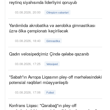
reytinq siyahısında liderliyini qoruyub
03.08.2026, 20:00
Olimpizm xəbərləri
Yardımlıda akrobatika və aerobika gimnastikası
üzrə ölkə çempionatı keçiriləcək
03.08.2026, 18:40
Gimnastika
Qadın velosipedçimiz Çində qələbə qazanıb
03.08.2026, 17:25
Velosiped
"Sabah"ın Avropa Liqasının pley-off mərhələsindəki
potensial rəqibləri müəyyənləşib
03.08.2026, 17:06
Futbol
Konfrans Liqası: "Qarabağ"ın pley-off