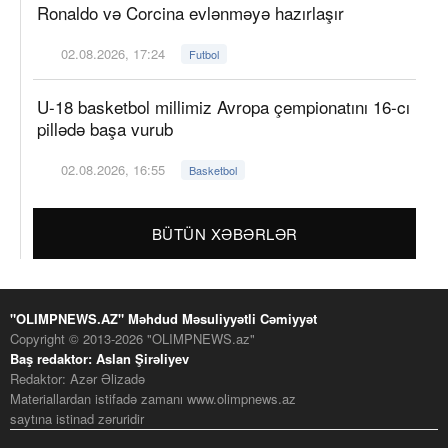
Ronaldo və Corcina evlənməyə hazırlaşır
02.08.2026, 17:24
Futbol
U-18 basketbol millimiz Avropa çempionatını 16-cı
pillədə başa vurub
02.08.2026, 16:55
Basketbol
BÜTÜN XƏBƏRLƏR
"OLIMPNEWS.AZ" Məhdud Məsuliyyətli Cəmiyyət
Copyright © 2013-2026 "OLIMPNEWS.az"
Baş redaktor: Aslan Şirəliyev
Redaktor: Azər Əlizadə
Materiallardan istifadə zamanı www.olimpnews.az
saytına istinad zəruridir