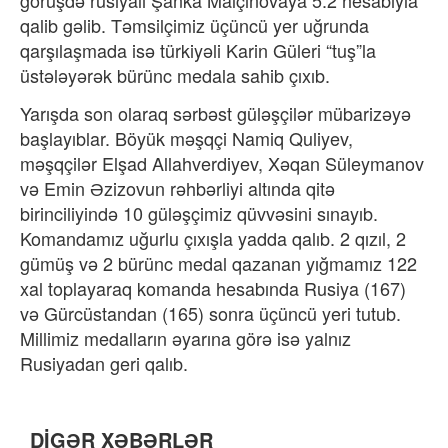
qalib gəlib. Təmsilçimiz üçüncü yer uğrunda
qarşılaşmada isə türkiyəli Karin Güleri “tuş”la
üstələyərək bürünc medala sahib çıxıb.
Yarışda son olaraq sərbəst güləşçilər mübarizəyə
başlayıblar. Böyük məşqçi Namiq Quliyev,
məşqçilər Elşad Allahverdiyev, Xəqan Süleymanov
və Emin Əzizovun rəhbərliyi altında qitə
birinciliyində 10 güləşçimiz qüvvəsini sınayıb.
Komandamız uğurlu çıxışla yadda qalıb. 2 qızıl, 2
gümüş və 2 bürünc medal qazanan yığmamız 122
xal toplayaraq komanda hesabında Rusiya (167)
və Gürcüstandan (165) sonra üçüncü yeri tutub.
Millimiz medalların əyarına görə isə yalnız
Rusiyadan geri qalıb.
DİGƏR XƏBƏRLƏR