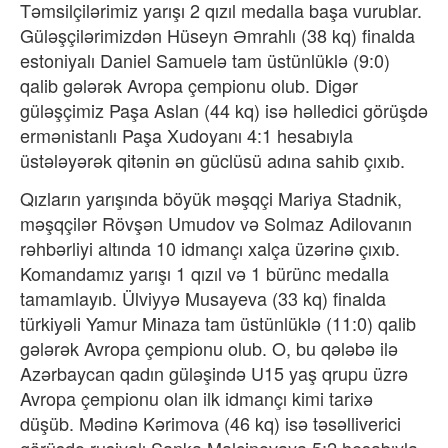
Təmsilçilərimiz yarışı 2 qızıl medalla başa vurublar.
Güləşçilərimizdən Hüseyn Əmrahlı (38 kq) finalda
estoniyalı Daniel Samuelə tam üstünlüklə (9:0)
qalib gələrək Avropa çempionu olub. Digər
güləşçimiz Paşa Aslan (44 kq) isə həlledici görüşdə
ermənistanlı Paşa Xudoyanı 4:1 hesabıyla
üstələyərək qitənin ən güclüsü adına sahib çıxıb.
Qızların yarışında böyük məşqçi Mariya Stadnik,
məşqçilər Rövşən Umudov və Solmaz Adilovanın
rəhbərliyi altında 10 idmançı xalça üzərinə çıxıb.
Komandamız yarışı 1 qızıl və 1 bürünc medalla
tamamlayıb. Ülviyyə Musayeva (33 kq) finalda
türkiyəli Yamur Minaza tam üstünlüklə (11:0) qalib
gələrək Avropa çempionu olub. O, bu qələbə ilə
Azərbaycan qadın güləşində U15 yaş qrupu üzrə
Avropa çempionu olan ilk idmançı kimi tarixə
düşüb. Mədinə Kərimova (46 kq) isə təsəlliverici
görüşdə rusiyalı Şanka Malçinovaya 5:2 hesabıyla