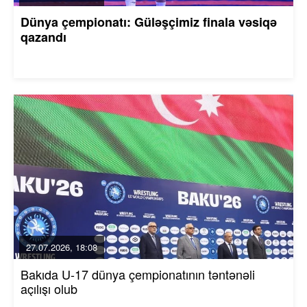
Dünya çempionatı: Güləşçimiz finala vəsiqə
qazandı
27.07.2026, 18:08
Bakıda U-17 dünya çempionatının təntənəli
açılışı olub