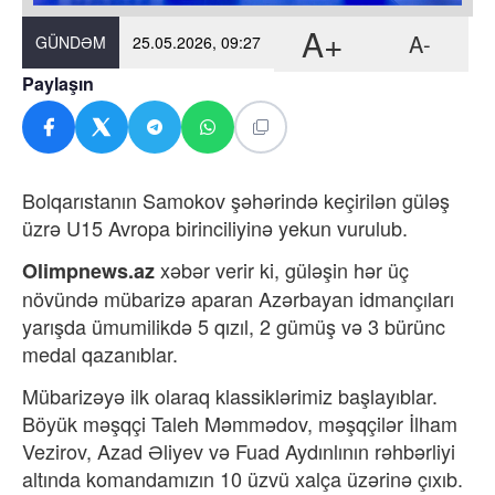
A+
A-
GÜNDƏM
25.05.2026, 09:27
Paylaşın
Bolqarıstanın Samokov şəhərində keçirilən güləş
üzrə U15 Avropa birinciliyinə yekun vurulub.
xəbər verir ki,
güləşin hər üç
Olimpnews.az
növündə mübarizə aparan Azərbayan idmançıları
yarışda ümumilikdə 5 qızıl, 2 gümüş və 3 bürünc
medal qazanıblar.
Mübarizəyə ilk olaraq klassiklərimiz başlayıblar.
Böyük məşqçi Taleh Məmmədov, məşqçilər İlham
Vezirov, Azad Əliyev və Fuad Aydınlının rəhbərliyi
altında komandamızın 10 üzvü xalça üzərinə çıxıb.