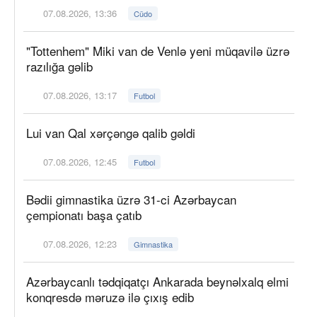
07.08.2026, 13:36
Cüdo
"Tottenhem" Miki van de Venlə yeni müqavilə üzrə
razılığa gəlib
07.08.2026, 13:17
Futbol
Lui van Qal xərçəngə qalib gəldi
07.08.2026, 12:45
Futbol
Bədii gimnastika üzrə 31-ci Azərbaycan
çempionatı başa çatıb
07.08.2026, 12:23
Gimnastika
Azərbaycanlı tədqiqatçı Ankarada beynəlxalq elmi
konqresdə məruzə ilə çıxış edib