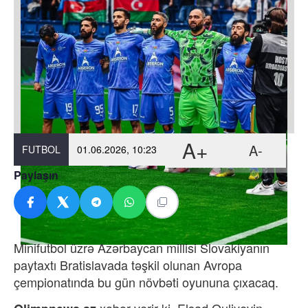
A+
A-
FUTBOL
01.06.2026, 10:23
Paylaşın
Minifutbol üzrə Azərbaycan millisi Slovakiyanın
paytaxtı Bratislavada təşkil olunan Avropa
çempionatında bu gün növbəti oyununa çıxacaq.