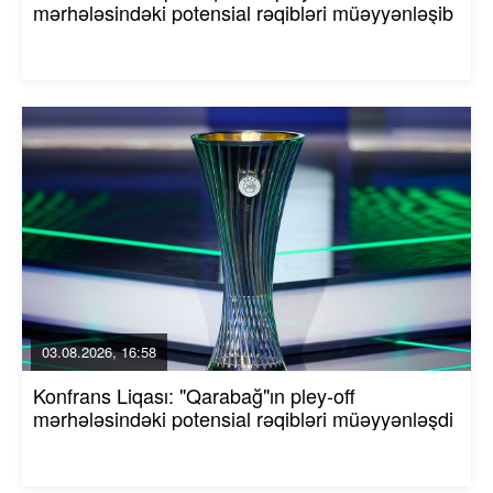
mərhələsindəki potensial rəqibləri müəyyənləşib
03.08.2026, 16:58
Konfrans Liqası: "Qarabağ"ın pley-off
mərhələsindəki potensial rəqibləri müəyyənləşdi