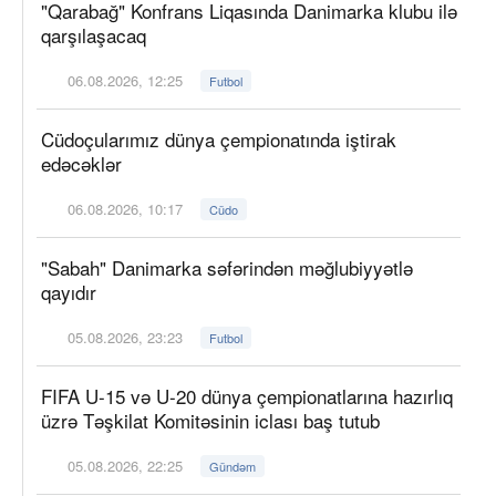
"Qarabağ" Konfrans Liqasında Danimarka klubu ilə
qarşılaşacaq
06.08.2026, 12:25
Futbol
Cüdoçularımız dünya çempionatında iştirak
edəcəklər
06.08.2026, 10:17
Cüdo
"Sabah" Danimarka səfərindən məğlubiyyətlə
qayıdır
05.08.2026, 23:23
Futbol
FIFA U-15 və U-20 dünya çempionatlarına hazırlıq
üzrə Təşkilat Komitəsinin iclası baş tutub
05.08.2026, 22:25
Gündəm