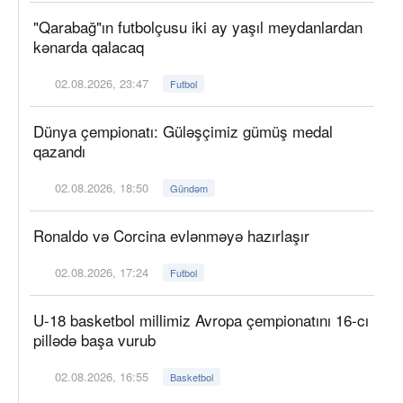
"Qarabağ"ın futbolçusu iki ay yaşıl meydanlardan
kənarda qalacaq
02.08.2026, 23:47
Futbol
Dünya çempionatı: Güləşçimiz gümüş medal
qazandı
02.08.2026, 18:50
Gündəm
Ronaldo və Corcina evlənməyə hazırlaşır
02.08.2026, 17:24
Futbol
U-18 basketbol millimiz Avropa çempionatını 16-cı
pillədə başa vurub
02.08.2026, 16:55
Basketbol