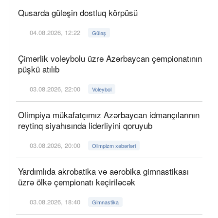
Qusarda güləşin dostluq körpüsü
04.08.2026, 12:22
Güləş
Çimərlik voleybolu üzrə Azərbaycan çempionatının
püşkü atılıb
03.08.2026, 22:00
Voleybol
Olimpiya mükafatçımız Azərbaycan idmançılarının
reytinq siyahısında liderliyini qoruyub
03.08.2026, 20:00
Olimpizm xəbərləri
Yardımlıda akrobatika və aerobika gimnastikası
üzrə ölkə çempionatı keçiriləcək
03.08.2026, 18:40
Gimnastika