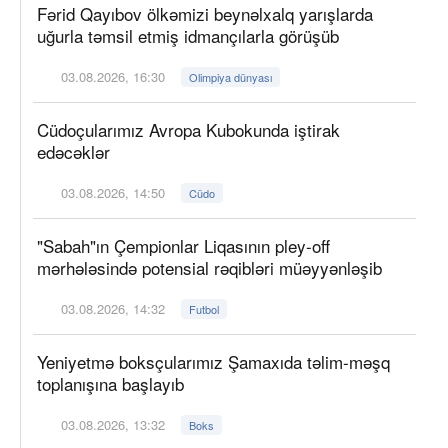
Fərid Qayıbov ölkəmizi beynəlxalq yarışlarda
uğurla təmsil etmiş idmançılarla görüşüb
03.08.2026, 16:30
Olimpiya dünyası
Cüdoçularımız Avropa Kubokunda iştirak
edəcəklər
03.08.2026, 14:50
Cüdo
"Sabah"ın Çempionlar Liqasının pley-off
mərhələsində potensial rəqibləri müəyyənləşib
03.08.2026, 14:32
Futbol
Yeniyetmə boksçularımız Şamaxıda təlim-məşq
toplanışına başlayıb
03.08.2026, 13:32
Boks