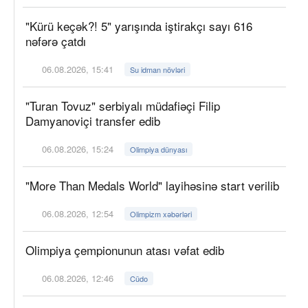
"Kürü keçək?! 5" yarışında iştirakçı sayı 616
nəfərə çatdı
06.08.2026, 15:41
Su idman növləri
"Turan Tovuz" serbiyalı müdafiəçi Filip
Damyanoviçi transfer edib
06.08.2026, 15:24
Olimpiya dünyası
"More Than Medals World" layihəsinə start verilib
06.08.2026, 12:54
Olimpizm xəbərləri
Olimpiya çempionunun atası vəfat edib
06.08.2026, 12:46
Cüdo