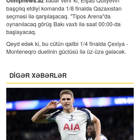
xəbər verir ki,
Elşad Quliyevin
Olimpnews.az
başçılıq etdiyi komanda 1/8 finalda Qazaxıstan
seçməsi ilə qarşılaşacaq. "Tipos Arena"da
oynanılacaq görüş Bakı vaxtı ilə saat 00:00-da
başlayacaq.
Qeyd edək ki, bu cütün qalibi 1/4 finalda Çexiya -
Monteneqro duelinin güclüsü ilə üz-üzə gələcək.
DİGƏR XƏBƏRLƏR