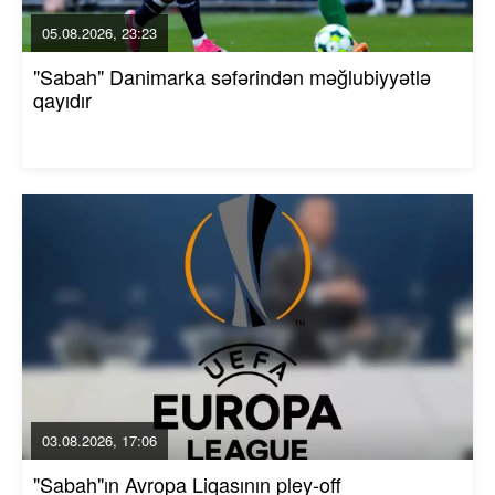
05.08.2026, 23:23
"Sabah" Danimarka səfərindən məğlubiyyətlə
qayıdır
03.08.2026, 17:06
"Sabah"ın Avropa Liqasının pley-off