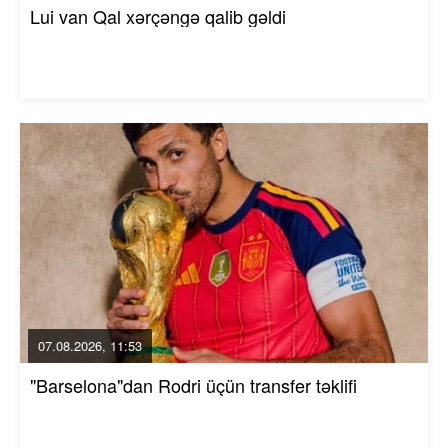
Lui van Qal xərçəngə qalib gəldi
07.08.2026, 11:53
"Barselona"dan Rodri üçün transfer təklifi