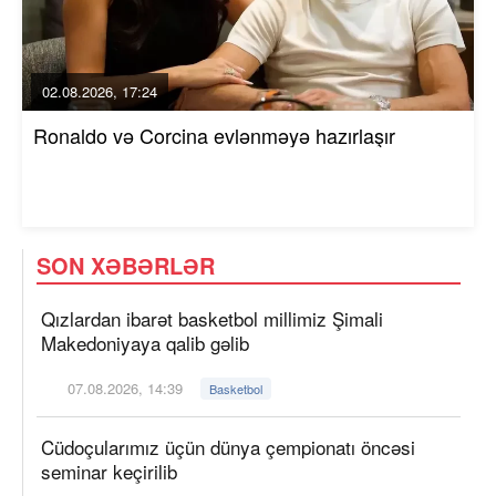
02.08.2026, 17:24
Ronaldo və Corcina evlənməyə hazırlaşır
SON XƏBƏRLƏR
Qızlardan ibarət basketbol millimiz Şimali
Makedoniyaya qalib gəlib
07.08.2026, 14:39
Basketbol
Cüdoçularımız üçün dünya çempionatı öncəsi
seminar keçirilib