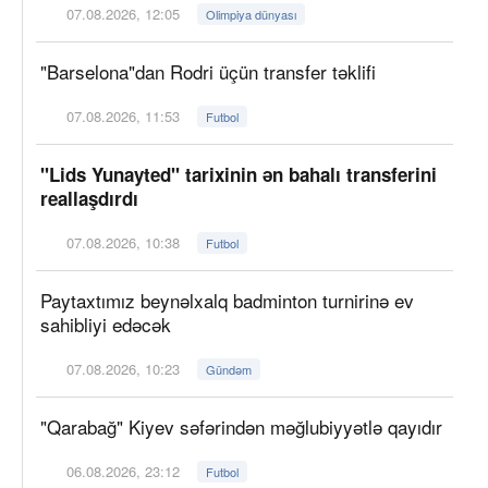
07.08.2026, 12:05
Olimpiya dünyası
"Barselona"dan Rodri üçün transfer təklifi
07.08.2026, 11:53
Futbol
"Lids Yunayted" tarixinin ən bahalı transferini
reallaşdırdı
07.08.2026, 10:38
Futbol
Paytaxtımız beynəlxalq badminton turnirinə ev
sahibliyi edəcək
07.08.2026, 10:23
Gündəm
"Qarabağ" Kiyev səfərindən məğlubiyyətlə qayıdır
06.08.2026, 23:12
Futbol