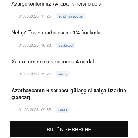
Avarçəkənlərimiz Avropa ikincisi olublar
01.08.2026, 17:25
Su idman növləri
Neftçi" Tokio mərhələsinin 1/4 finalında
01.08.2026, 16:28
Basketbol
Xatirə turnirinin ilk günündə 4 medal
01.08.2026, 15:22
Güləş
Azərbaycanın 6 sərbəst güləşçisi xalça üzərinə
çıxacaq
01.08.2026, 09:55
Güləş
BÜTÜN XƏBƏRLƏR