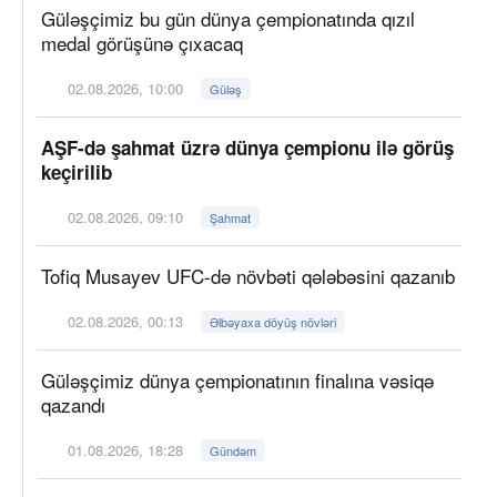
Güləşçimiz bu gün dünya çempionatında qızıl
medal görüşünə çıxacaq
02.08.2026, 10:00
Güləş
AŞF-də şahmat üzrə dünya çempionu ilə görüş
keçirilib
02.08.2026, 09:10
Şahmat
Tofiq Musayev UFC-də növbəti qələbəsini qazanıb
02.08.2026, 00:13
Əlbəyaxa döyüş növləri
Güləşçimiz dünya çempionatının finalına vəsiqə
qazandı
01.08.2026, 18:28
Gündəm