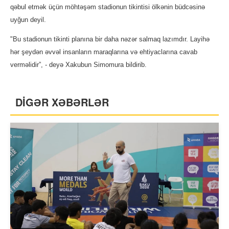
qəbul etmək üçün möhtəşəm stadionun tikintisi ölkənin büdcəsinə
uyğun deyil.
"Bu stadionun tikinti planına bir daha nəzər salmaq lazımdır. Layihə
hər şeydən əvvəl insanların maraqlarına və ehtiyaclarına cavab
verməlidir”, - deyə Xakubun Simomura bildirib.
DİGƏR XƏBƏRLƏR