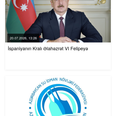
20.07.2026, 13:26
İspaniyanın Kralı Əlahəzrət VI Felipeyə