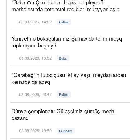
"Sabah"ın Çempionlar Liqasının pley-off
mərhələsində potensial rəqibləri müəyyənləşib
03.08.2026, 14:32
Futbol
Yeniyetmə boksçularımız Şamaxıda təlim-məşq
toplanışına başlayıb
03.08.2026, 13:32
Boks
"Qarabağ"ın futbolçusu iki ay yaşıl meydanlardan
kənarda qalacaq
02.08.2026, 23:47
Futbol
Dünya çempionatı: Güləşçimiz gümüş medal
qazandı
02.08.2026, 18:50
Gündəm