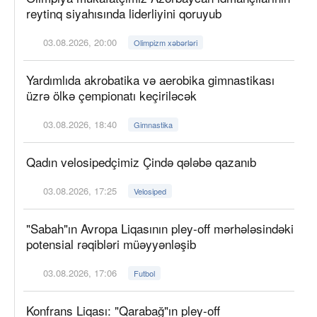
reytinq siyahısında liderliyini qoruyub
03.08.2026, 20:00
Olimpizm xəbərləri
Yardımlıda akrobatika və aerobika gimnastikası
üzrə ölkə çempionatı keçiriləcək
03.08.2026, 18:40
Gimnastika
Qadın velosipedçimiz Çində qələbə qazanıb
03.08.2026, 17:25
Velosiped
"Sabah"ın Avropa Liqasının pley-off mərhələsindəki
potensial rəqibləri müəyyənləşib
03.08.2026, 17:06
Futbol
Konfrans Liqası: "Qarabağ"ın pley-off