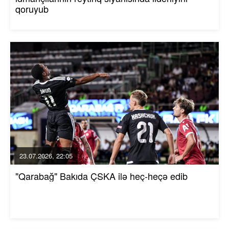
qoruyub
23.07.2026, 22:05
"Qarabağ" Bakıda ÇSKA ilə heç-heçə edib