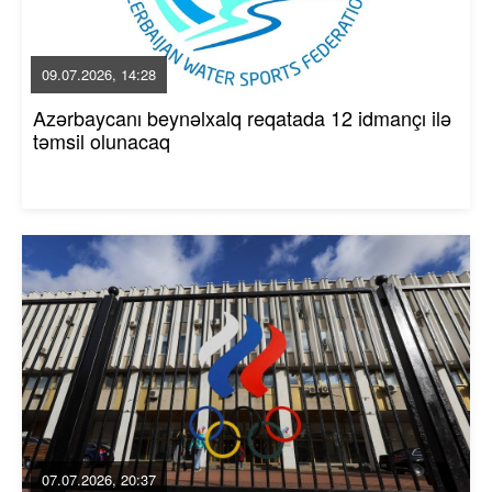
09.07.2026, 14:28
Azərbaycanı beynəlxalq reqatada 12 idmançı ilə
təmsil olunacaq
07.07.2026, 20:37