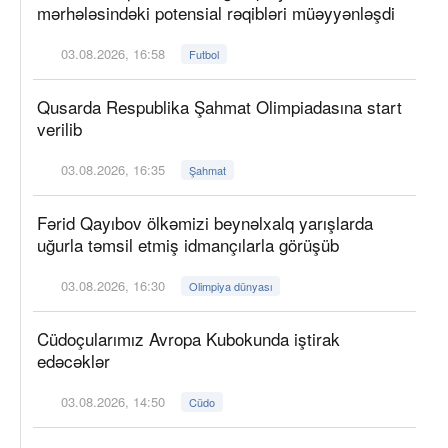
mərhələsindəki potensial rəqibləri müəyyənləşdi
03.08.2026, 16:58
Futbol
Qusarda Respublika Şahmat Olimpiadasına start
verilib
03.08.2026, 16:35
Şahmat
Fərid Qayıbov ölkəmizi beynəlxalq yarışlarda
uğurla təmsil etmiş idmançılarla görüşüb
03.08.2026, 16:30
Olimpiya dünyası
Cüdoçularımız Avropa Kubokunda iştirak
edəcəklər
03.08.2026, 14:50
Cüdo