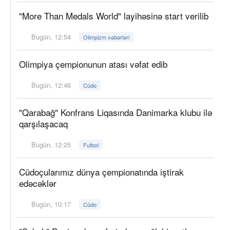
"More Than Medals World" layihəsinə start verilib
Bugün, 12:54
Olimpizm xəbərləri
Olimpiya çempionunun atası vəfat edib
Bugün, 12:46
Cüdo
"Qarabağ" Konfrans Liqasında Danimarka klubu ilə
qarşılaşacaq
Bugün, 12:25
Futbol
Cüdoçularımız dünya çempionatında iştirak
edəcəklər
Bugün, 10:17
Cüdo