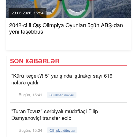
23.06.2026, 15:54
2042-ci il Qış Olimpiya Oyunları üçün ABŞ-dan
yeni təşəbbüs
SON XƏBƏRLƏR
"Kürü keçək?! 5" yarışında iştirakçı sayı 616
nəfərə çatdı
Bugün, 15:41
Su idman növləri
"Turan Tovuz" serbiyalı müdafiəçi Filip
Damyanoviçi transfer edib
Bugün, 15:24
Olimpiya dünyası