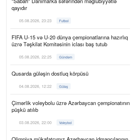
"Sabah" Danimarka səfərindən məğlubiyyətlə
qayıdır
05.08.2026, 23:23
Futbol
FIFA U-15 və U-20 dünya çempionatlarına hazırlıq
üzrə Təşkilat Komitəsinin iclası baş tutub
05.08.2026, 22:25
Gündəm
Qusarda güləşin dostluq körpüsü
04.08.2026, 12:22
Güləş
Çimərlik voleybolu üzrə Azərbaycan çempionatının
püşkü atılıb
03.08.2026, 22:00
Voleybol
Olimpiya mükafatçımız Azərbaycan idmançılarının