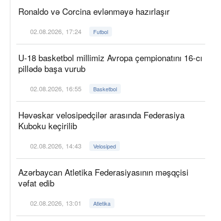
Ronaldo və Corcina evlənməyə hazırlaşır
02.08.2026, 17:24
Futbol
U-18 basketbol millimiz Avropa çempionatını 16-cı
pillədə başa vurub
02.08.2026, 16:55
Basketbol
Həvəskar velosipedçilər arasında Federasiya
Kuboku keçirilib
02.08.2026, 14:43
Velosiped
Azərbaycan Atletika Federasiyasının məşqçisi
vəfat edib
02.08.2026, 13:01
Atletika