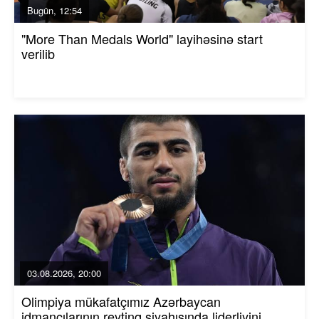
Bugün, 12:54
"More Than Medals World" layihəsinə start
verilib
03.08.2026, 20:00
Olimpiya mükafatçımız Azərbaycan
idmançılarının reytinq siyahısında liderliyini