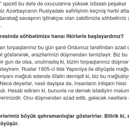
 qəzeti bu dəfə də oxucularına yüksək ixtisaslı peşəkar
imiz Azərbaycanın Rusiyadakı səfirliyinin keçmiş hərbi atta
arabağ savaşının iştirakçısı olan zabitimizlə söhbətimiz
.
əsində söhbətimizə hansı fikirlərlə başlayardınız?
unan torpaqlarımız bu gün şanlı Ordumuz tərəfindən azad 
östərərək, ərazilərimizi düşməndən təmizləyir. Biz bu 
r gun də olsa, unutmadıq ki, bizim torpaqlarımız düşmə
stəyirəm. Ruslar 1905-ci ildə Yaponiya ilə döyüşdə məğl
niyanı məğlub edəndə Stalin demişdi ki, biz bu məğlubiy
Necə deyərlər, nəsil dəyişsə də, insanların intiqam hissi
ı. Hesab edirəm ki, bununla nə demək istədiyim məlum
yurd yerimizdir. Onu düşməndən azad edib, gələcək nəsillər
ərimiz böyük qəhrəmanlıqlar göstərirlər. Bilirik ki, 
öyüşür.