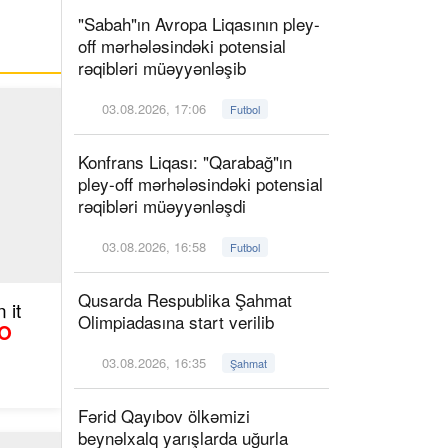
"Sabah"ın Avropa Liqasının pley-
off mərhələsindəki potensial
rəqibləri müəyyənləşib
03.08.2026, 17:06
Futbol
Konfrans Liqası: "Qarabağ"ın
pley-off mərhələsindəki potensial
rəqibləri müəyyənləşdi
03.08.2026, 16:58
Futbol
Qusarda Respublika Şahmat
 it
Olimpiadasına start verilib
O
03.08.2026, 16:35
Şahmat
Fərid Qayıbov ölkəmizi
beynəlxalq yarışlarda uğurla