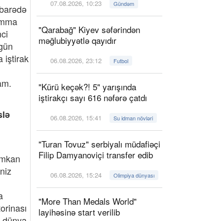
07.08.2026, 10:23
Gündəm
 barədə
 Amma
"Qarabağ" Kiyev səfərindən
nci
məğlubiyyətlə qayıdır
 gün
 iştirak
06.08.2026, 23:12
Futbol
am.
"Kürü keçək?! 5" yarışında
iştirakçı sayı 616 nəfərə çatdı
slə
06.08.2026, 15:41
Su idman növləri
"Turan Tovuz" serbiyalı müdafiəçi
Filip Damyanoviçi transfer edib
 imkan
niz
06.08.2026, 15:24
Olimpiya dünyası
a
"More Than Medals World"
orinası
layihəsinə start verilib
ci dünya