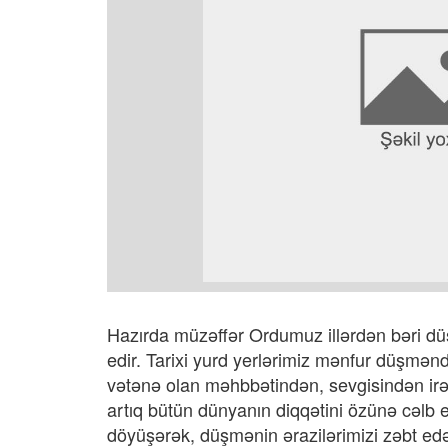
Hazırda müzəffər Ordumuz illərdən bəri düş
edir. Tarixi yurd yerlərimiz mənfur düşmən
vətənə olan məhbbətindən, sevgisindən irəl
artıq bütün dünyanın diqqətini özünə cəlb 
döyüşərək, düşmənin ərazilərimizi zəbt ed