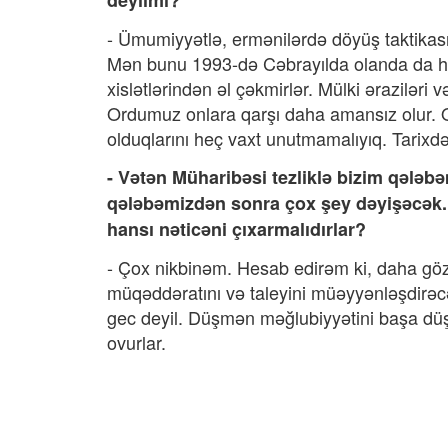
deyilmi?
- Ümumiyyətlə, ermənilərdə döyüş taktikas
Mən bunu 1993-də Cəbrayılda olanda da hi
xislətlərindən əl çəkmirlər. Mülki əraziləri
Ordumuz onlara qarşı daha amansız olur. 
olduqlarını heç vaxt unutmamalıyıq. Tarixdə
- Vətən Müharibəsi tezliklə bizim qələb
qələbəmizdən sonra çox şey dəyişəcək.
hansı nəticəni çıxarmalıdırlar?
- Çox nikbinəm. Hesab edirəm ki, daha gözə
müqəddəratını və taleyini müəyyənləşdirəcə
gec deyil. Düşmən məğlubiyyətini başa düşm
ovurlar.
Anar Əh