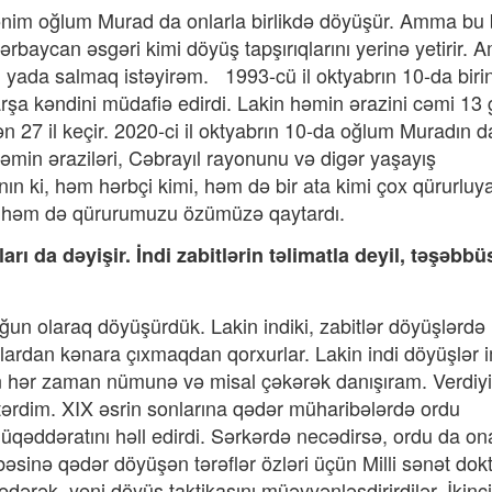
mənim oğlum Murad da onlarla birlikdə döyüşür. Amma bu
ərbaycan əsgəri kimi döyüş tapşırıqlarını yerinə yetirir.
i yada salmaq istəyirəm. 1993-cü il oktyabrın 10-da biri
a kəndini müdafiə edirdi. Lakin həmin ərazini cəmi 13
ən 27 il keçir. 2020-ci il oktyabrın 10-da oğlum Muradın da
əmin əraziləri, Cəbrayıl rayonunu və digər yaşayış
ın ki, həm hərbçi kimi, həm də bir ata kimi çox qürurluy
l, həm də qürurumuzu özümüzə qaytardı.
ı da dəyişir. İndi zabitlərin təlimatla deyil, təşəbbü
ğun olaraq döyüşürdük. Lakin indiki, zabitlər döyüşlərdə
alardan kənara çıxmaqdan qorxurlar. Lakin indi döyüşlər
 Mən hər zaman nümunə və misal çəkərək danışıram. Verdiyi
tərdim. XIX əsrin sonlarına qədər müharibələrdə ordu
müqəddəratını həll edirdi. Sərkərdə necədirsə, ordu da on
əsinə qədər döyüşən tərəflər özləri üçün Milli sənət dokt
 edərək, yeni döyüş taktikasını müəyyənləşdirirdilər. İkin