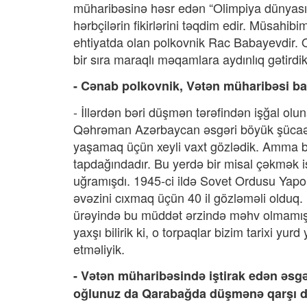
müharibəsinə həsr edən “Olimpiya dünyası”
hərbçilərin fikirlərini təqdim edir. Müsahib
ehtiyatda olan polkovnik Rac Babayevdir. Q
bir sıra maraqlı məqamlara aydınlıq gətirdik
- Cənab polkovnik, Vətən müharibəsi bar
- İllərdən bəri düşmən tərəfindən işğal ol
Qəhrəman Azərbaycan əsgəri böyük şücaət g
yaşamaq üçün xeyli vaxt gözlədik. Amma bi
tapdağındadır. Bu yerdə bir misal çəkmək i
uğramışdı. 1945-ci ildə Sovet Ordusu Yapo
əvəzini cıxmaq üçün 40 il gözləməli olduq. 
ürəyində bu müddət ərzində məhv olmamışd
yaxşı bilirik ki, o torpaqlar bizim tarixi 
etməliyik.
- Vətən müharibəsində iştirak edən əsgərl
oğlunuz da Qarabağda düşmənə qarşı d