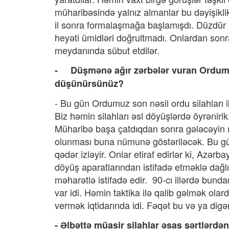
müharibəsində yalnız almanlar bu dəyişikli
il sonra formalaşmağa başlamışdı. Düzdür 
heyəti ümidləri doğrultmadı. Onlardan sonra
meydanında sübut etdilər.
- Düşmənə ağır zərbələr vuran Ordumuz h
düşünürsünüz?
- Bu gün Ordumuz son nəsil ordu silahları i
Biz həmin silahları əsl döyüşlərdə öyrənir
Müharibə başa çatdıqdan sonra gələcəyin m
olunması buna nümunə göstəriləcək. Bu gün 
qədər izləyir. Onlar etiraf edirlər ki, Azər
döyüş aparatlarından istifadə etməklə dağl
məharətlə istifadə edir. 90-cı illərdə bun
var idi. Həmin taktika ilə qalib gəlmək ol
vermək iqtidarında idi. Fəqət bu və ya digə
- Əlbəttə müasir silahlar əsas şərtlərdən