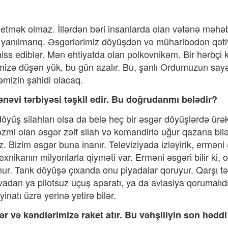
adə etmək olmaz. İllərdən bəri insanlarda olan vətənə məhə
k yanılmarıq. Əsgərlərimiz döyüşdən və müharibədən qət
ss ediblər. Mən ehtiyatda olan polkovnikəm. Bir hərbçi 
ərimizə düşən yük, bu gün azalır. Bu, şanlı Ordumuzun say
əmizin şahidi olacaq.
ənəvi tərbiyəsi təşkil edir. Bu doğrudanmı belədir?
öyüş silahları olsa da belə heç bir əsgər döyüşlərdə ürə
 əzmi olan əsgər zəif silah və komandirlə uğur qazana bilə
. Bizim əsgər buna inanır. Televiziyada izləyirik, erməni
texnikanın milyonlarla qiyməti var. Erməni əsgəri bilir ki, 
. Tank döyüşə çıxanda onu piyadalar qoruyur. Qarşı tər
vadan ya pilotsuz uçuş aparatı, ya da aviasiya qorumalıdı
inatı üzrə yerinə yetirə bilər.
ər və kəndlərimizə raket atır. Bu vəhşiliyin son həddi