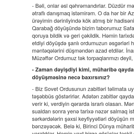
- Bəli, onlar əsl qəhrəmandırlar. Düzdür 
ətraflı danışmaq istəmirəm. O da hər bir Az
ürəyimin dərinliyində kök atmış bir hadisən
Qarabağ döyüşündə bizim taborumuz Safarş
qoruya bildik və geri çəkildik. Həmin tarixd
etdiyi döyüşdə şanlı ordumuzun əsgərləri h
məntəqələrini düşməndən azad etdilər. İnan
Müzəffər Ordumuz tək torpaqlarımızı deyi
- Zaman dəyişdiyi kimi, müharibə qaydalar
döyüşməsinə necə baxırsınız?
- Biz Sovet Ordusunun zabitləri təlimata uy
təşəbbüs göstərirlər. Adətən zabitlər qayd
verir ki, verdiyin qərarda israrlı olasan.
sualdan sonra yenə tarixə nəzər salmaq is
sərkərdələrin şəxsi keyfiyyətləri döyüşün 
bənzəyəcək. Belə ki, Birinci Dünya müharib
yaratdılar. Həmin vaxt birgə görüşlər təşkil