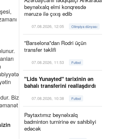
beynəlxalq elmi konqresdə
şesi,
məruzə ilə çıxış edib
 zamanı
07.08.2026, 12:05
Olimpiya dünyası
"Barselona"dan Rodri üçün
transfer təklifi
olunur.
anları
07.08.2026, 11:53
Futbol
n
ubiyyətə
"Lids Yunayted" tarixinin ən
yətin
bahalı transferini reallaşdırdı
dur. Biz
07.08.2026, 10:38
Futbol
ə əmanət
Paytaxtımız beynəlxalq
badminton turnirinə ev sahibliyi
sizin
edəcək