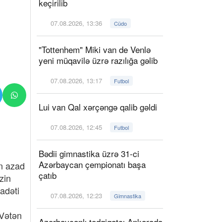
keçirilib
07.08.2026, 13:36
Cüdo
"Tottenhem" Miki van de Venlə
yeni müqavilə üzrə razılığa gəlib
07.08.2026, 13:17
Futbol
Lui van Qal xərçəngə qalib gəldi
07.08.2026, 12:45
Futbol
Bədii gimnastika üzrə 31-ci
Azərbaycan çempionatı başa
an azad
çatıb
zin
adəti
07.08.2026, 12:23
Gimnastika
 Vətən
Azərbaycanlı tədqiqatçı Ankarada