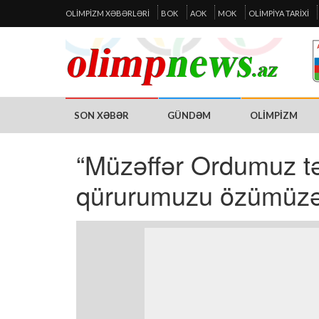
OLIMPIZM XƏBƏRLƏRI
BOK
AOK
MOK
OLIMPIYA TARIXI
SON XƏBƏR
GÜNDƏM
OLIMPIZM
“Müzəffər Ordumuz tə
qürurumuzu özümüzə 