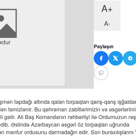
A+
A-
Paylaşın
mən tapdağı altında qalan torpaqları qarış-qarış işğald
dən təmizlənir. Bu qəhrəman zabitlərimizin və əsgərlərimi
i gəlir. Ali Baş Komandanın rəhbərliyi ilə Ordumuzun rəş
edib. Əslində Azərbaycan əsgəri öz torpaqları uğrunda
ən mənfur ordusunu darmadağın edir. Son buraxılışlarını