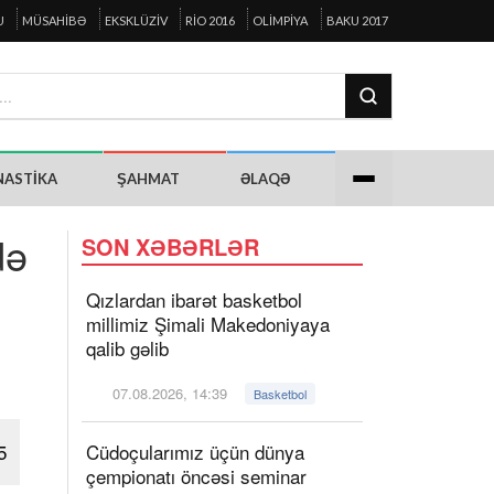
U
MÜSAHIBƏ
EKSKLÜZIV
RIO 2016
OLIMPIYA
BAKU 2017
NASTIKA
ŞAHMAT
ƏLAQƏ
də
SON XƏBƏRLƏR
Qızlardan ibarət basketbol
millimiz Şimali Makedoniyaya
qalib gəlib
07.08.2026, 14:39
Basketbol
5
Cüdoçularımız üçün dünya
çempionatı öncəsi seminar