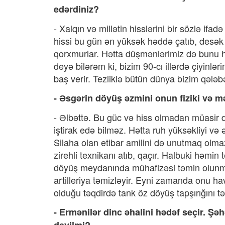
edərdiniz?
- Xalqın və millətin hisslərini bir sözlə if
hissi bu gün ən yüksək həddə çatıb, desə
qorxmurlar. Hətta düşmənlərimiz də bunu hi
deyə bilərəm ki, bizim 90-cı illərdə çiyinl
baş verir. Tezliklə bütün dünya bizim qələb
- Əsgərin döyüş əzmini onun fiziki və m
- Əlbəttə. Bu güc və hiss olmadan müasir d
iştirak edə bilməz. Hətta ruh yüksəkliyi və
Silaha olan etibar amilini də unutmaq olmaz
zirehli texnikanı atıb, qaçır. Halbuki həmin 
döyüş meydanında mühafizəsi təmin olunmur
artilleriya təmizləyir. Eyni zamanda onu ha
olduğu təqdirdə tank öz döyüş tapşırığını təy
- Ermənilər dinc əhalini hədəf seçir. Şəh