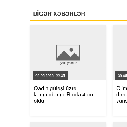
DİGƏR XƏBƏRLƏR
09.05.2026, 22:35
09.05
Qadın güləşi üzrə
Oli
komandamız Rioda 4-cü
dah
oldu
yarı