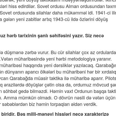
kləri hiss edirdilər. Sovet ordusu Alman ordusundan təx
Sovet ordusunda silahlar daha mükəmməl idi. 1941-ci ili
 gələn yeni zabitlər artıq 1943-cü ildə özlərini döyüş
ərb tarixinin şanlı səhifəsini yazır. Siz necə
lə düşmənə zərbə vurur. Bu cür silahlar çox az ordularda
ik.Vətən müharibəsində yeni hərbi metodologiya yaranır.
üharibəsi haqqında yeni dərsliklər yazılacaq. Qarabağı
dünyanın aparıcı ölkələri bu müharibəni hər bir xırdalıq
baycan Qarabağda müasir taktika ilə müharibə aparır. Pilot
ıq ərazilərdə döyüşlər çətin olsa da, ordumuz mövcud şə
dan söhbət gedə bilməzdi. Həmin vaxt Ordunun başqa takt
ardı. Amma mümkün olmadı. O dövrün nəsili də vətən üçün
r səbəblərdən biz həmin torpaqları əldən verdik.
 biridir. Bəs milli-mənəvi hissləri necə xarakterizə