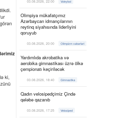
03.08.2026, 22:00
Voleybol
likdi.
Olimpiya mükafatçımız
fur
Azərbaycan idmançılarının
 görən
reytinq siyahısında liderliyini
qoruyub
03.08.2026, 20:00
Olimpizm xəbərləri
lərimiz
Yardımlıda akrobatika və
aerobika gimnastikası üzrə ölkə
çempionatı keçiriləcək
ə ki,
03.08.2026, 18:40
Gimnastika
gözünü
Qadın velosipedçimiz Çində
qələbə qazanıb
03.08.2026, 17:25
Velosiped