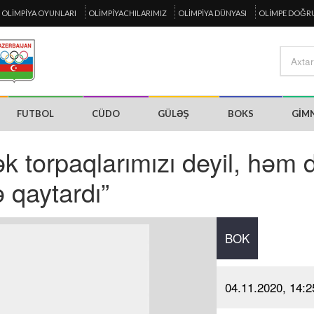
OLIMPIYA OYUNLARI
OLIMPIYACHILARIMIZ
OLIMPIYA DÜNYASI
OLIMPE DOĞR
FUTBOL
CÜDO
GÜLƏŞ
BOKS
GIM
k torpaqlarımızı deyil, həm 
qaytardı”
BOK
04.11.2020, 14:2