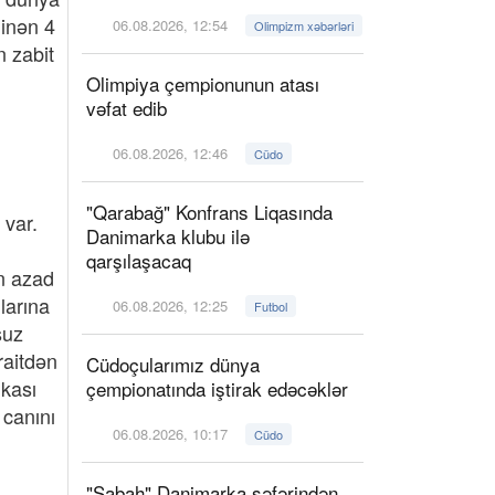
minən 4
06.08.2026, 12:54
Olimpizm xəbərləri
n zabit
Olimpiya çempionunun atası
vəfat edib
06.08.2026, 12:46
Cüdo
"Qarabağ" Konfrans Liqasında
 var.
Danimarka klubu ilə
qarşılaşacaq
n azad
larına
06.08.2026, 12:25
Futbol
suz
raitdən
Cüdoçularımız dünya
ikası
çempionatında iştirak edəcəklər
 canını
06.08.2026, 10:17
Cüdo
"Sabah" Danimarka səfərindən