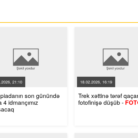
.2026, 21:10
18.02.2026, 16:19
mpiadanın son günündə
Trek xəttinə tərəf qaçan
a 4 idmançımız
fotofinişə düşüb -
FOT
şacaq