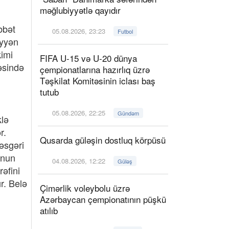
məğlubiyyətlə qayıdır
bbət
05.08.2026, 23:23
Futbol
iyyən
kimi
FIFA U-15 və U-20 dünya
əsində
çempionatlarına hazırlıq üzrə
Təşkilat Komitəsinin iclası baş
tutub
05.08.2026, 22:25
Gündəm
klə
r.
Qusarda güləşin dostluq körpüsü
 əsgəri
onun
04.08.2026, 12:22
Güləş
əfini
r. Belə
Çimərlik voleybolu üzrə
Azərbaycan çempionatının püşkü
atılıb