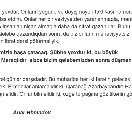
ı yoxdur. Onların yeganə və dəyişməyən taktikası namərd
ss etdim. Onlar hər bir vəziyyətdən yararlanmaqla, mən
 və insanları nişan almaqla daha da nifrət qazanırlar. Bunu
Qələbə qazandıqdan sonra da biz onların mənəviyyatsız
n ibrət dərsi götürməliyik.
əmizlə başa çatacaq. Şübhə yoxdur ki, bu böyük
 Maraqlıdır sizcə bizim qələbəmizdən sonra düşmən
l günlər qarşıdadır. Bu müharibə hər iki tərəfin gələcək
k. Ermənilər anlamalıdır ki, Qarabağ Azərbaycandır! Həl
əlidir. Onlar bilməlidir ki, özgə torpağına göz tikənin 
mədov