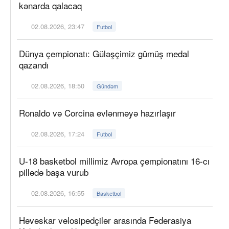
kənarda qalacaq
02.08.2026, 23:47
Futbol
Dünya çempionatı: Güləşçimiz gümüş medal
qazandı
02.08.2026, 18:50
Gündəm
Ronaldo və Corcina evlənməyə hazırlaşır
02.08.2026, 17:24
Futbol
U-18 basketbol millimiz Avropa çempionatını 16-cı
pillədə başa vurub
02.08.2026, 16:55
Basketbol
Həvəskar velosipedçilər arasında Federasiya