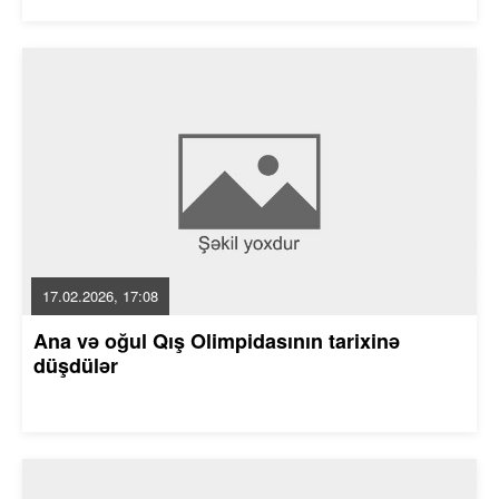
17.02.2026, 17:08
Ana və oğul Qış Olimpidasının tarixinə
düşdülər