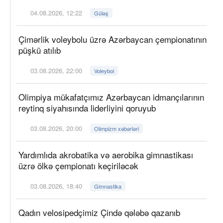
04.08.2026, 12:22
Güləş
Çimərlik voleybolu üzrə Azərbaycan çempionatının
püşkü atılıb
03.08.2026, 22:00
Voleybol
Olimpiya mükafatçımız Azərbaycan idmançılarının
reytinq siyahısında liderliyini qoruyub
03.08.2026, 20:00
Olimpizm xəbərləri
Yardımlıda akrobatika və aerobika gimnastikası
üzrə ölkə çempionatı keçiriləcək
03.08.2026, 18:40
Gimnastika
Qadın velosipedçimiz Çində qələbə qazanıb