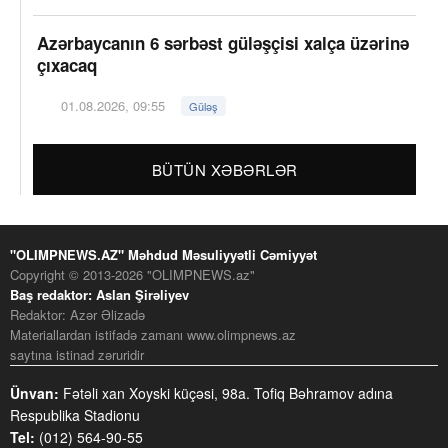
Azərbaycanın 6 sərbəst güləşçisi xalça üzərinə
çıxacaq
01.08.2026, 09:55
Güləş
BÜTÜN XƏBƏRLƏR
"OLIMPNEWS.AZ" Məhdud Məsuliyyətli Cəmiyyət
Copyright © 2013-2026 "OLIMPNEWS.az"
Baş redaktor: Aslan Şirəliyev
Redaktor: Azər Əlizadə
Materiallardan istifadə zamanı www.olimpnews.az
saytına istinad zəruridir
Ünvan:
Fətəli xan Xoyski küçəsi, 98a. Tofiq Bəhramov adına
Respublika Stadionu
Tel:
(012) 564-90-55