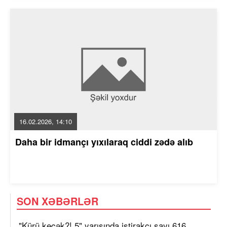
16.02.2026, 14:10
Daha bir idmançı yıxılaraq ciddi zədə alıb
SON XƏBƏRLƏR
"Kürü keçək?! 5" yarışında iştirakçı sayı 616