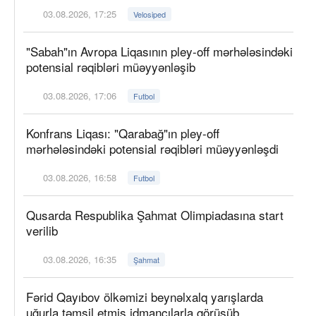
03.08.2026, 17:25
Velosiped
"Sabah"ın Avropa Liqasının pley-off mərhələsindəki
potensial rəqibləri müəyyənləşib
03.08.2026, 17:06
Futbol
Konfrans Liqası: "Qarabağ"ın pley-off
mərhələsindəki potensial rəqibləri müəyyənləşdi
03.08.2026, 16:58
Futbol
Qusarda Respublika Şahmat Olimpiadasına start
verilib
03.08.2026, 16:35
Şahmat
Fərid Qayıbov ölkəmizi beynəlxalq yarışlarda
uğurla təmsil etmiş idmançılarla görüşüb