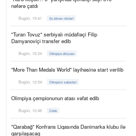
nəfərə çatdı
Bugün, 15:41
Su idman növləri
"Turan Tovuz" serbiyalı müdafiəçi Filip
Damyanoviçi transfer edib
Bugün, 15:24
Olimpiya dünyası
"More Than Medals World" layihəsinə start verilib
Bugün, 12:54
Olimpizm xəbərləri
Olimpiya çempionunun atası vəfat edib
Bugün, 12:46
Cüdo
"Qarabağ" Konfrans Liqasında Danimarka klubu ilə
qarşılaşacaq