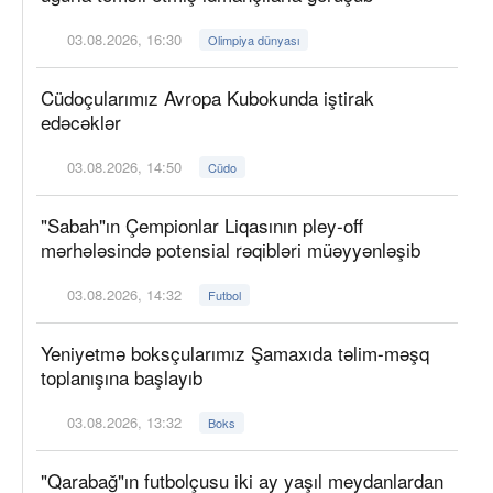
03.08.2026, 16:30
Olimpiya dünyası
Cüdoçularımız Avropa Kubokunda iştirak
edəcəklər
03.08.2026, 14:50
Cüdo
"Sabah"ın Çempionlar Liqasının pley-off
mərhələsində potensial rəqibləri müəyyənləşib
03.08.2026, 14:32
Futbol
Yeniyetmə boksçularımız Şamaxıda təlim-məşq
toplanışına başlayıb
03.08.2026, 13:32
Boks
"Qarabağ"ın futbolçusu iki ay yaşıl meydanlardan