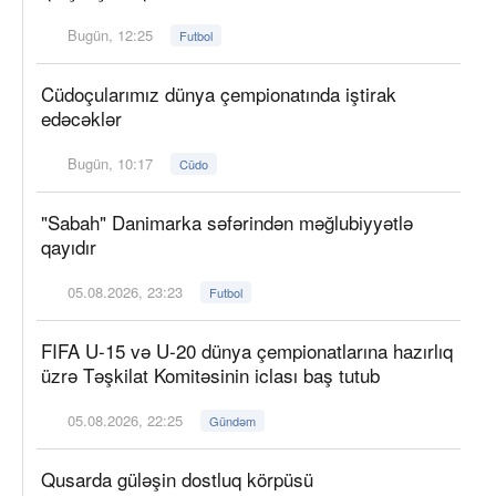
Bugün, 12:25
Futbol
Cüdoçularımız dünya çempionatında iştirak
edəcəklər
Bugün, 10:17
Cüdo
"Sabah" Danimarka səfərindən məğlubiyyətlə
qayıdır
05.08.2026, 23:23
Futbol
FIFA U-15 və U-20 dünya çempionatlarına hazırlıq
üzrə Təşkilat Komitəsinin iclası baş tutub
05.08.2026, 22:25
Gündəm
Qusarda güləşin dostluq körpüsü