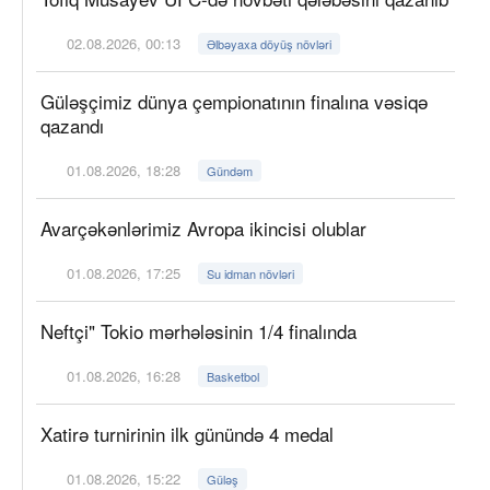
02.08.2026, 00:13
Əlbəyaxa döyüş növləri
Güləşçimiz dünya çempionatının finalına vəsiqə
qazandı
01.08.2026, 18:28
Gündəm
Avarçəkənlərimiz Avropa ikincisi olublar
01.08.2026, 17:25
Su idman növləri
Neftçi" Tokio mərhələsinin 1/4 finalında
01.08.2026, 16:28
Basketbol
Xatirə turnirinin ilk günündə 4 medal
01.08.2026, 15:22
Güləş