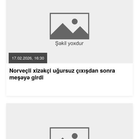
17.02.2026, 16:30
Norveçli xizəkçi uğursuz çıxışdan sonra
meşəyə girdi