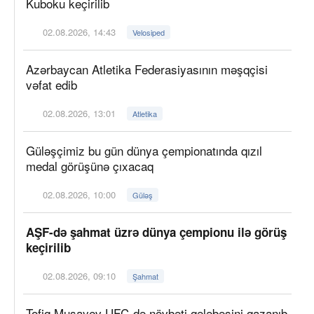
Kuboku keçirilib
02.08.2026, 14:43
Velosiped
Azərbaycan Atletika Federasiyasının məşqçisi
vəfat edib
02.08.2026, 13:01
Atletika
Güləşçimiz bu gün dünya çempionatında qızıl
medal görüşünə çıxacaq
02.08.2026, 10:00
Güləş
AŞF-də şahmat üzrə dünya çempionu ilə görüş
keçirilib
02.08.2026, 09:10
Şahmat
Tofiq Musayev UFC-də növbəti qələbəsini qazanıb