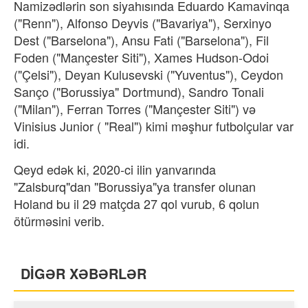
Namizədlərin son siyahısında Eduardo Kamavinqa
("Renn"), Alfonso Deyvis ("Bavariya"), Serxinyo
Dest ("Barselona"), Ansu Fati ("Barselona"), Fil
Foden ("Mançester Siti"), Xames Hudson-Odoi
("Çelsi"), Deyan Kulusevski ("Yuventus"), Ceydon
Sanço ("Borussiya" Dortmund), Sandro Tonali
("Milan"), Ferran Torres ("Mançester Siti") və
Vinisius Junior ( "Real") kimi məşhur futbolçular var
idi.
Qeyd edək ki, 2020-ci ilin yanvarında
"Zalsburq"dan "Borussiya"ya transfer olunan
Holand bu il 29 matçda 27 qol vurub, 6 qolun
ötürməsini verib.
DİGƏR XƏBƏRLƏR