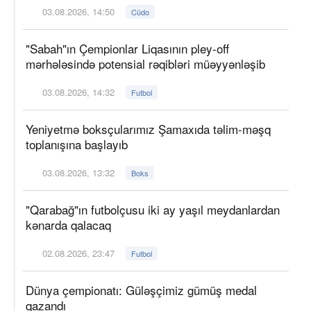
03.08.2026, 14:50
Cüdo
"Sabah"ın Çempionlar Liqasının pley-off
mərhələsində potensial rəqibləri müəyyənləşib
03.08.2026, 14:32
Futbol
Yeniyetmə boksçularımız Şamaxıda təlim-məşq
toplanışına başlayıb
03.08.2026, 13:32
Boks
"Qarabağ"ın futbolçusu iki ay yaşıl meydanlardan
kənarda qalacaq
02.08.2026, 23:47
Futbol
Dünya çempionatı: Güləşçimiz gümüş medal
qazandı