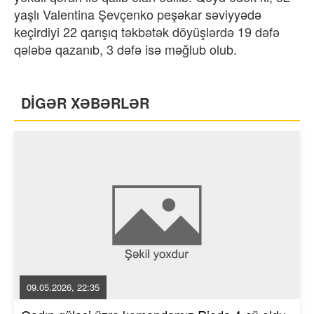
yaşlı Valentina Şevçenko peşəkar səviyyədə
keçirdiyi 22 qarışıq təkbətək döyüşlərdə 19 dəfə
qələbə qazanıb, 3 dəfə isə məğlub olub.
DİGƏR XƏBƏRLƏR
09.05.2026, 22:35