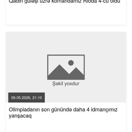
Qadın güləşi üzrə komandamız Rioda 4-cü oldu
09.05.2026, 21:10
Olimpiadanın son günündə daha 4 idmançımız
yarışacaq