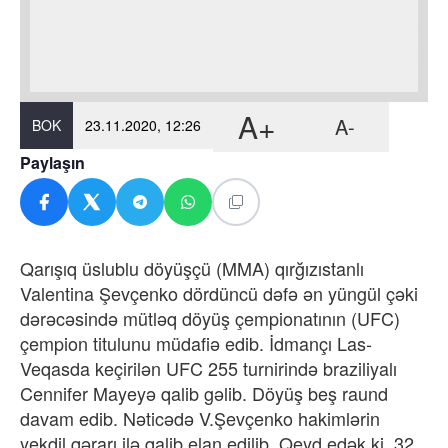
A+
A-
BOK
23.11.2020, 12:26
Paylaşın
Qarışıq üslublu döyüşçü (MMA) qırğızıstanlı
Valentina Şevçenko dördüncü dəfə ən yüngül çəki
dərəcəsində mütləq döyüş çempionatının (UFC)
çempion titulunu müdafiə edib. İdmançı Las-
Veqasda keçirilən UFC 255 turnirində braziliyalı
Cennifer Mayeyə qalib gəlib. Döyüş beş raund
davam edib. Nəticədə V.Şevçenko hakimlərin
yekdil qərarı ilə qalib elan edilib. Qeyd edək ki, 32