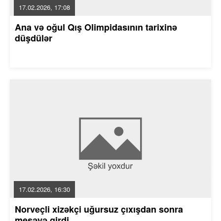
17.02.2026, 17:08
Ana və oğul Qış Olimpidasının tarixinə
düşdülər
17.02.2026, 16:30
Norveçli xizəkçi uğursuz çıxışdan sonra
meşəyə girdi