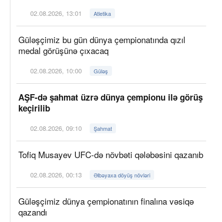
02.08.2026, 13:01
Atletika
Güləşçimiz bu gün dünya çempionatında qızıl
medal görüşünə çıxacaq
02.08.2026, 10:00
Güləş
AŞF-də şahmat üzrə dünya çempionu ilə görüş
keçirilib
02.08.2026, 09:10
Şahmat
Tofiq Musayev UFC-də növbəti qələbəsini qazanıb
02.08.2026, 00:13
Əlbəyaxa döyüş növləri
Güləşçimiz dünya çempionatının finalına vəsiqə
qazandı