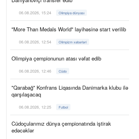
06.08.2026, 15:24
Olimpiya dünyası
"More Than Medals World" layihəsinə start verilib
06.08.2026, 12:54
Olimpizm xəbərləri
Olimpiya çempionunun atası vəfat edib
06.08.2026, 12:46
Cüdo
"Qarabağ" Konfrans Liqasında Danimarka klubu ilə
qarşılaşacaq
06.08.2026, 12:25
Futbol
Cüdoçularımız dünya çempionatında iştirak
edəcəklər