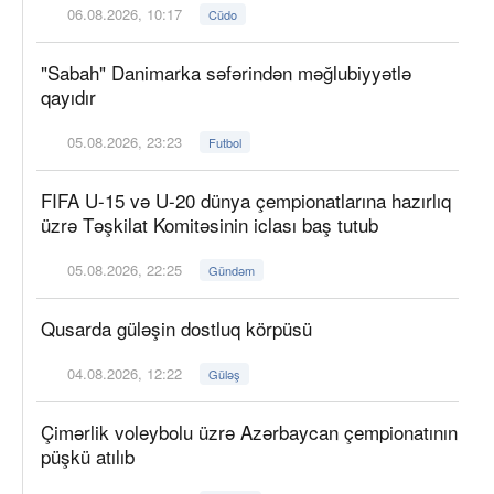
06.08.2026, 10:17
Cüdo
"Sabah" Danimarka səfərindən məğlubiyyətlə
qayıdır
05.08.2026, 23:23
Futbol
FIFA U-15 və U-20 dünya çempionatlarına hazırlıq
üzrə Təşkilat Komitəsinin iclası baş tutub
05.08.2026, 22:25
Gündəm
Qusarda güləşin dostluq körpüsü
04.08.2026, 12:22
Güləş
Çimərlik voleybolu üzrə Azərbaycan çempionatının
püşkü atılıb