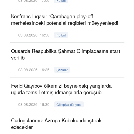
03.08.2026, 17:06
Futbol
Konfrans Liqası: "Qarabağ"ın pley-off
mərhələsindəki potensial rəqibləri müəyyənləşdi
03.08.2026, 16:58
Futbol
Qusarda Respublika Şahmat Olimpiadasına start
verilib
03.08.2026, 16:35
Şahmat
Fərid Qayıbov ölkəmizi beynəlxalq yarışlarda
uğurla təmsil etmiş idmançılarla görüşüb
03.08.2026, 16:30
Olimpiya dünyası
Cüdoçularımız Avropa Kubokunda iştirak
edəcəklər