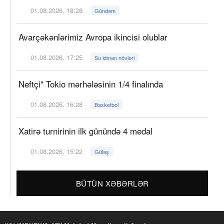
01.08.2026, 18:28
Gündəm
Avarçəkənlərimiz Avropa ikincisi olublar
01.08.2026, 17:25
Su idman növləri
Neftçi" Tokio mərhələsinin 1/4 finalında
01.08.2026, 16:28
Basketbol
Xatirə turnirinin ilk günündə 4 medal
01.08.2026, 15:22
Güləş
BÜTÜN XƏBƏRLƏR