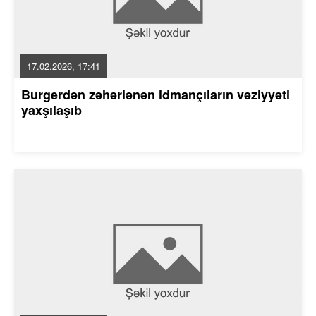
17.02.2026, 17:41
Burgerdən zəhərlənən idmançıların vəziyyəti
yaxşılaşıb