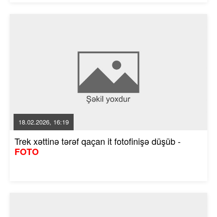
18.02.2026, 16:19
Trek xəttinə tərəf qaçan it fotofinişə düşüb -
FOTO