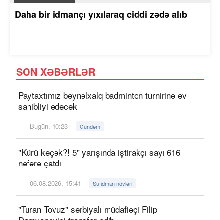
Daha bir idmançı yıxılaraq ciddi zədə alıb
SON XƏBƏRLƏR
Paytaxtımız beynəlxalq badminton turnirinə ev
sahibliyi edəcək
Bugün, 10:23
Gündəm
"Kürü keçək?! 5" yarışında iştirakçı sayı 616
nəfərə çatdı
06.08.2026, 15:41
Su idman növləri
"Turan Tovuz" serbiyalı müdafiəçi Filip
Damyanoviçi transfer edib