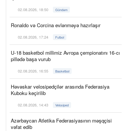
02.08.2026, 18:50
Gündəm
Ronaldo və Corcina evlənməyə hazırlaşır
02.08.2026, 17:24
Futbol
U-18 basketbol millimiz Avropa çempionatını 16-cı
pillədə başa vurub
02.08.2026, 16:55
Basketbol
Həvəskar velosipedçilər arasında Federasiya
Kuboku keçirilib
02.08.2026, 14:43
Velosiped
Azərbaycan Atletika Federasiyasının məşqçisi
vəfat edib