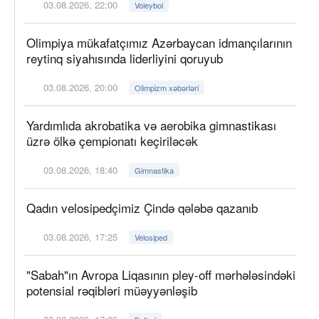
03.08.2026, 22:00
Voleybol
Olimpiya mükafatçımız Azərbaycan idmançılarının
reytinq siyahısında liderliyini qoruyub
03.08.2026, 20:00
Olimpizm xəbərləri
Yardımlıda akrobatika və aerobika gimnastikası
üzrə ölkə çempionatı keçiriləcək
03.08.2026, 18:40
Gimnastika
Qadın velosipedçimiz Çində qələbə qazanıb
03.08.2026, 17:25
Velosiped
"Sabah"ın Avropa Liqasının pley-off mərhələsindəki
potensial rəqibləri müəyyənləşib