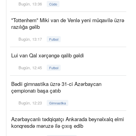
Bugün, 13:36
Cüdo
"Tottenhem" Miki van de Venlə yeni müqavilə üzrə
razılığa gəlib
Bugün, 13:17
Futbol
Lui van Qal xərçəngə qalib gəldi
Bugün, 12:45
Futbol
Bədii gimnastika üzrə 31-ci Azərbaycan
çempionatı başa çatıb
Bugün, 12:23
Gimnastika
Azərbaycanlı tədqiqatçı Ankarada beynəlxalq elmi
konqresdə məruzə ilə çıxış edib