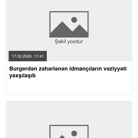
17.02.2026, 17:41
Burgerdən zəhərlənən idmançıların vəziyyəti
yaxşılaşıb