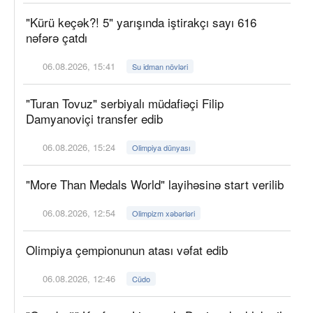
"Kürü keçək?! 5" yarışında iştirakçı sayı 616
nəfərə çatdı
06.08.2026, 15:41
Su idman növləri
"Turan Tovuz" serbiyalı müdafiəçi Filip
Damyanoviçi transfer edib
06.08.2026, 15:24
Olimpiya dünyası
"More Than Medals World" layihəsinə start verilib
06.08.2026, 12:54
Olimpizm xəbərləri
Olimpiya çempionunun atası vəfat edib
06.08.2026, 12:46
Cüdo