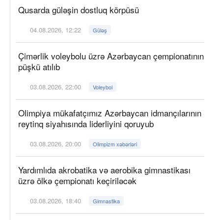
Qusarda güləşin dostluq körpüsü
04.08.2026, 12:22
Güləş
Çimərlik voleybolu üzrə Azərbaycan çempionatının
püşkü atılıb
03.08.2026, 22:00
Voleybol
Olimpiya mükafatçımız Azərbaycan idmançılarının
reytinq siyahısında liderliyini qoruyub
03.08.2026, 20:00
Olimpizm xəbərləri
Yardımlıda akrobatika və aerobika gimnastikası
üzrə ölkə çempionatı keçiriləcək
03.08.2026, 18:40
Gimnastika