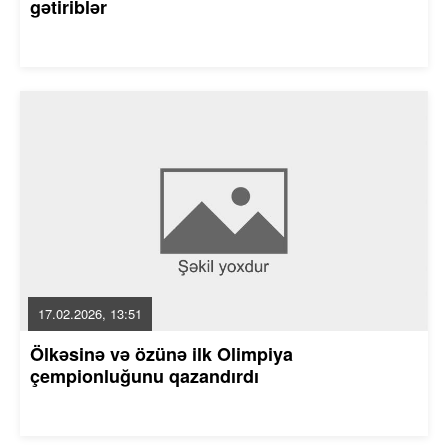
gətiriblər
17.02.2026, 13:51
Ölkəsinə və özünə ilk Olimpiya
çempionluğunu qazandırdı