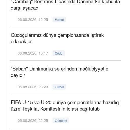
"Qarabağ" Konfrans Liqasında Danimarka klubu ilə
qarşılaşacaq
06.08.2026, 12:25
Futbol
Cüdoçularımız dünya çempionatında iştirak
edəcəklər
06.08.2026, 10:17
Cüdo
"Sabah" Danimarka səfərindən məğlubiyyətlə
qayıdır
05.08.2026, 23:23
Futbol
FIFA U-15 və U-20 dünya çempionatlarına hazırlıq
üzrə Təşkilat Komitəsinin iclası baş tutub
05.08.2026, 22:25
Gündəm