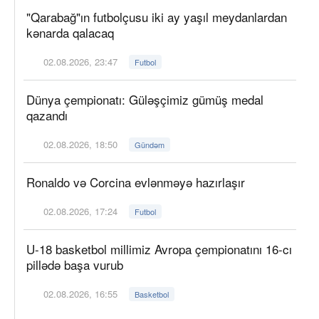
"Qarabağ"ın futbolçusu iki ay yaşıl meydanlardan
kənarda qalacaq
02.08.2026, 23:47
Futbol
Dünya çempionatı: Güləşçimiz gümüş medal
qazandı
02.08.2026, 18:50
Gündəm
Ronaldo və Corcina evlənməyə hazırlaşır
02.08.2026, 17:24
Futbol
U-18 basketbol millimiz Avropa çempionatını 16-cı
pillədə başa vurub
02.08.2026, 16:55
Basketbol