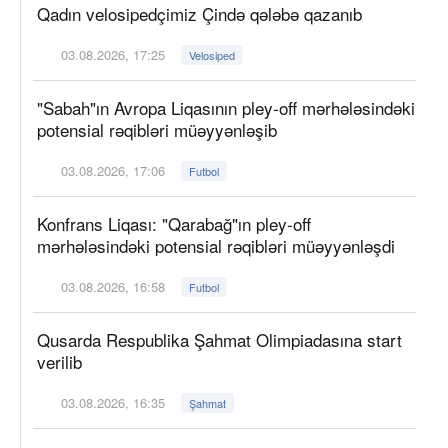
Qadın velosipedçimiz Çində qələbə qazanıb
03.08.2026, 17:25
Velosiped
"Sabah"ın Avropa Liqasının pley-off mərhələsindəki
potensial rəqibləri müəyyənləşib
03.08.2026, 17:06
Futbol
Konfrans Liqası: "Qarabağ"ın pley-off
mərhələsindəki potensial rəqibləri müəyyənləşdi
03.08.2026, 16:58
Futbol
Qusarda Respublika Şahmat Olimpiadasına start
verilib
03.08.2026, 16:35
Şahmat