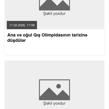
17.02.2026, 17:08
Ana və oğul Qış Olimpidasının tarixinə
düşdülər