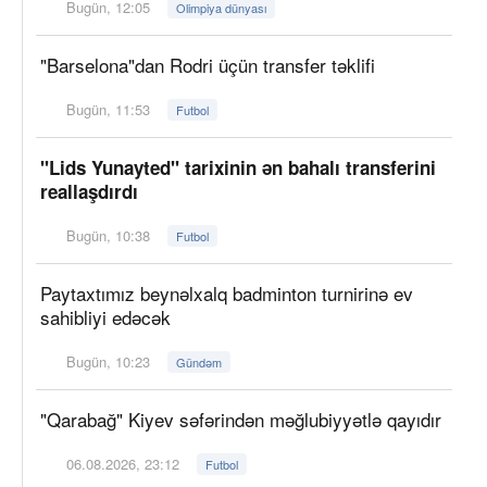
Bugün, 12:05
Olimpiya dünyası
"Barselona"dan Rodri üçün transfer təklifi
Bugün, 11:53
Futbol
"Lids Yunayted" tarixinin ən bahalı transferini
reallaşdırdı
Bugün, 10:38
Futbol
Paytaxtımız beynəlxalq badminton turnirinə ev
sahibliyi edəcək
Bugün, 10:23
Gündəm
"Qarabağ" Kiyev səfərindən məğlubiyyətlə qayıdır
06.08.2026, 23:12
Futbol