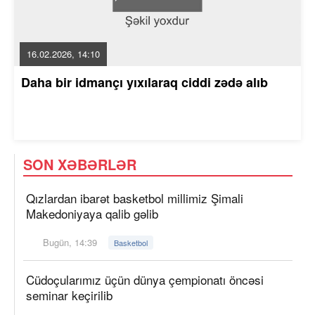
16.02.2026, 14:10
Daha bir idmançı yıxılaraq ciddi zədə alıb
SON XƏBƏRLƏR
Qızlardan ibarət basketbol millimiz Şimali
Makedoniyaya qalib gəlib
Bugün, 14:39
Basketbol
Cüdoçularımız üçün dünya çempionatı öncəsi
seminar keçirilib