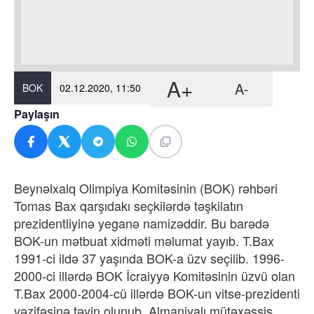
A+
A-
BOK
02.12.2020, 11:50
Paylaşın
Beynəlxalq Olimpiya Komitəsinin (BOK) rəhbəri
Tomas Bax qarşıdakı seçkilərdə təşkilatın
prezidentliyinə yeganə namizəddir. Bu barədə
BOK-un mətbuat xidməti məlumat yayıb. T.Bax
1991-ci ildə 37 yaşında BOK-a üzv seçilib. 1996-
2000-ci illərdə BOK İcraiyyə Komitəsinin üzvü olan
T.Bax 2000-2004-cü illərdə BOK-un vitse-prezidenti
vəzifəsinə təyin olunub. Almaniyalı mütəxəssis