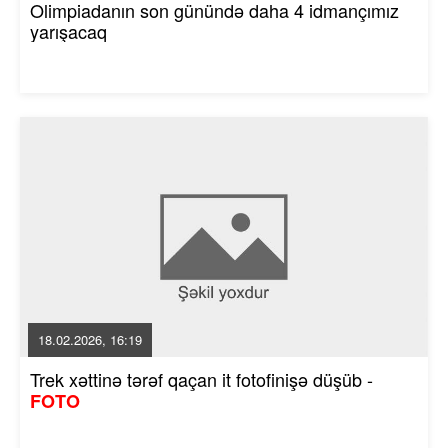
Olimpiadanın son günündə daha 4 idmançımız
yarışacaq
18.02.2026, 16:19
Trek xəttinə tərəf qaçan it fotofinişə düşüb -
FOTO