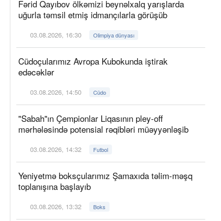
Fərid Qayıbov ölkəmizi beynəlxalq yarışlarda
uğurla təmsil etmiş idmançılarla görüşüb
03.08.2026, 16:30
Olimpiya dünyası
Cüdoçularımız Avropa Kubokunda iştirak
edəcəklər
03.08.2026, 14:50
Cüdo
"Sabah"ın Çempionlar Liqasının pley-off
mərhələsində potensial rəqibləri müəyyənləşib
03.08.2026, 14:32
Futbol
Yeniyetmə boksçularımız Şamaxıda təlim-məşq
toplanışına başlayıb
03.08.2026, 13:32
Boks