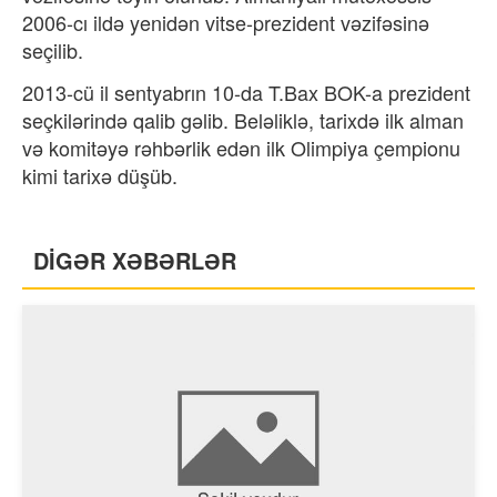
2006-cı ildə yenidən vitse-prezident vəzifəsinə
seçilib.
2013-cü il sentyabrın 10-da T.Bax BOK-a prezident
seçkilərində qalib gəlib. Beləliklə, tarixdə ilk alman
və komitəyə rəhbərlik edən ilk Olimpiya çempionu
kimi tarixə düşüb.
DİGƏR XƏBƏRLƏR