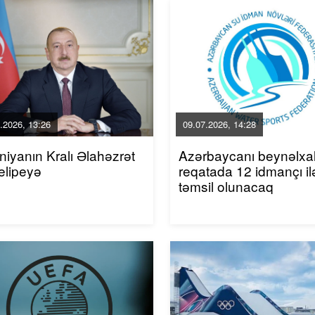
.2026, 13:26
09.07.2026, 14:28
niyanın Kralı Əlahəzrət
Azərbaycanı beynəlxa
elipeyə
reqatada 12 idmançı il
təmsil olunacaq