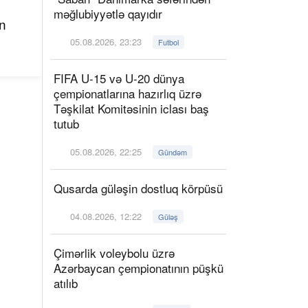
məğlubiyyətlə qayıdır
n
05.08.2026, 23:23
Futbol
FIFA U-15 və U-20 dünya
çempionatlarına hazırlıq üzrə
Təşkilat Komitəsinin iclası baş
tutub
05.08.2026, 22:25
Gündəm
Qusarda güləşin dostluq körpüsü
04.08.2026, 12:22
Güləş
Çimərlik voleybolu üzrə
Azərbaycan çempionatının püşkü
atılıb