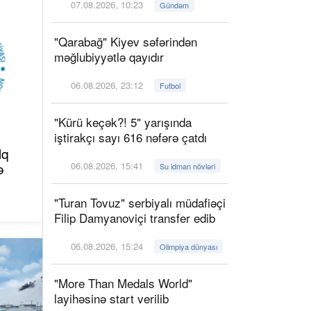
07.08.2026, 10:23
Gündəm
"Qarabağ" Kiyev səfərindən
məğlubiyyətlə qayıdır
06.08.2026, 23:12
Futbol
"Kürü keçək?! 5" yarışında
iştirakçı sayı 616 nəfərə çatdı
lq
ə
06.08.2026, 15:41
Su idman növləri
"Turan Tovuz" serbiyalı müdafiəçi
Filip Damyanoviçi transfer edib
06.08.2026, 15:24
Olimpiya dünyası
"More Than Medals World"
layihəsinə start verilib