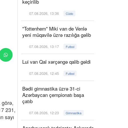
keçirilib
07.08.2026, 13:36
Cüdo
"Tottenhem" Miki van de Venlə
yeni müqavilə üzrə razılığa gəlib
07.08.2026, 13:17
Futbol
Lui van Qal xərçəngə qalib gəldi
07.08.2026, 12:45
Futbol
Bədii gimnastika üzrə 31-ci
Azərbaycan çempionatı başa
çatıb
 görə,
17 231,
07.08.2026, 12:23
Gimnastika
ın sayı
Azərbaycanlı tədqiqatçı Ankarada