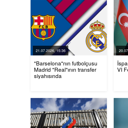
21.07.2026, 15:36
20.07
"Barselona"nın futbolçusu
İspa
Madrid "Real"ının transfer
VI F
siyahısında