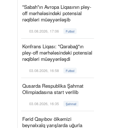
"Sabah"ın Avropa Liqasının pley-
off mərhələsindəki potensial
rəqibləri müəyyənləşib
03.08.2026, 17:06
Futbol
Konfrans Liqası: "Qarabağ"ın
pley-off mərhələsindəki potensial
rəqibləri müəyyənləşdi
03.08.2026, 16:58
Futbol
Qusarda Respublika Şahmat
Olimpiadasına start verilib
03.08.2026, 16:35
Şahmat
Fərid Qayıbov ölkəmizi
beynəlxalq yarışlarda uğurla