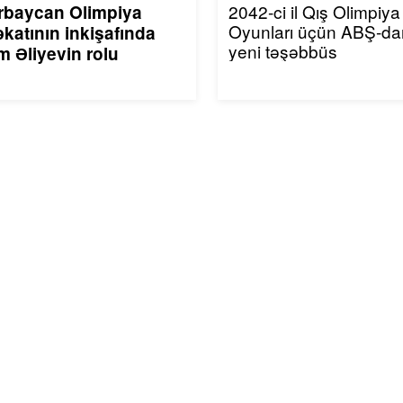
2042-ci il Qış Olimpiya
rbaycan Olimpiya
Oyunları üçün ABŞ-da
katının inkişafında
yeni təşəbbüs
m Əliyevin rolu