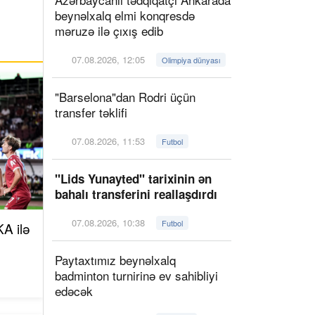
beynəlxalq elmi konqresdə
məruzə ilə çıxış edib
07.08.2026, 12:05
Olimpiya dünyası
"Barselona"dan Rodri üçün
transfer təklifi
07.08.2026, 11:53
Futbol
"Lids Yunayted" tarixinin ən
bahalı transferini reallaşdırdı
07.08.2026, 10:38
Futbol
A ilə
Paytaxtımız beynəlxalq
badminton turnirinə ev sahibliyi
edəcək