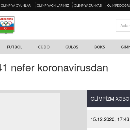
OLIMPIYA OYUNLARI
OLIMPIYACHILARIMIZ
OLIMPIYA DÜNYASI
OLIMPE DOĞR
FUTBOL
CÜDO
GÜLƏŞ
BOKS
GIM
1 nəfər koronavirusdan
OLIMPIZM XƏBƏ
15.12.2020, 17:43