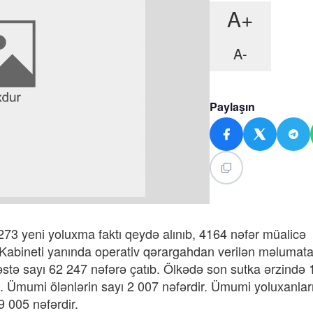
A+
A-
Paylaşın
3 yeni yoluxma faktı qeydə alınıb, 4164 nəfər müalicə
r Kabineti yanında operativ qərargahdan verilən məlumata
stə sayı 62 247 nəfərə çatıb. Ölkədə son sutka ərzində 
b. Ümumi ölənlərin sayı 2 007 nəfərdir. Ümumi yoluxanlar
 005 nəfərdir.