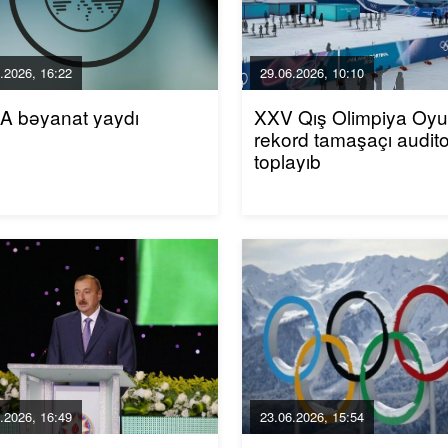
.2026, 16:22
29.06.2026, 10:10
A bəyanat yaydı
XXV Qış Olimpiya Oyun
rekord tamaşaçı audito
toplayıb
.2026, 16:49
23.06.2026, 15:54