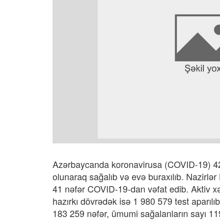
Azərbaycanda koronavirusa (COVID-19) 427
olunaraq sağalıb və evə buraxılıb. Nazirlə
41 nəfər COVID-19-dan vəfat edib. Aktiv xə
hazırkı dövrədək isə 1 980 579 test aparılı
183 259 nəfər, ümumi sağalanların sayı 119