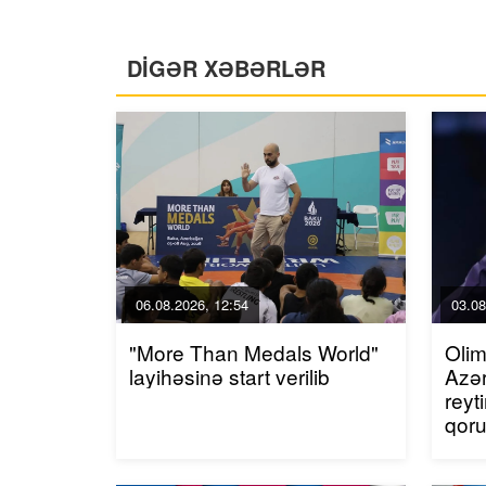
DİGƏR XƏBƏRLƏR
06.08.2026, 12:54
03.08
"More Than Medals World"
Olim
layihəsinə start verilib
Azər
reyt
qor