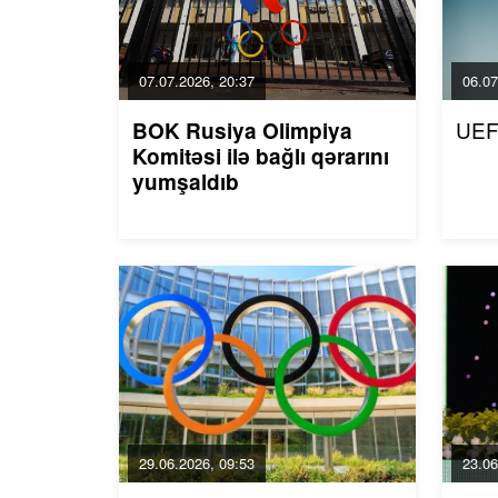
07.07.2026, 20:37
06.07
UEF
BOK Rusiya Olimpiya
Komitəsi ilə bağlı qərarını
yumşaldıb
29.06.2026, 09:53
23.06