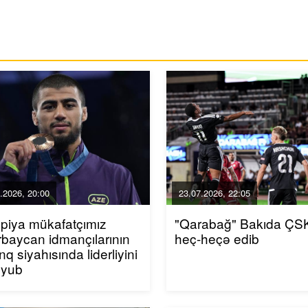
.2026, 20:00
23.07.2026, 22:05
piya mükafatçımız
"Qarabağ" Bakıda ÇSK
baycan idmançılarının
heç-heçə edib
inq siyahısında liderliyini
uyub