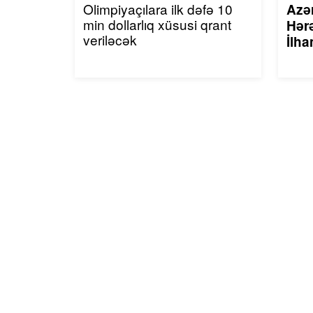
Olimpiyaçılara ilk dəfə 10
Azə
min dollarlıq xüsusi qrant
Hərə
veriləcək
İlha