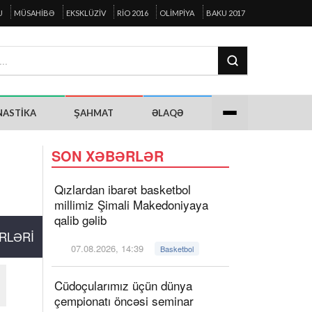
U
MÜSAHIBƏ
EKSKLÜZIV
RIO 2016
OLIMPIYA
BAKU 2017
NASTIKA
ŞAHMAT
ƏLAQƏ
SON XƏBƏRLƏR
Qızlardan ibarət basketbol
millimiz Şimali Makedoniyaya
qalib gəlib
RLƏRI
07.08.2026, 14:39
Basketbol
Cüdoçularımız üçün dünya
çempionatı öncəsi seminar