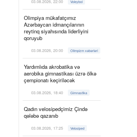
03.08.2026, 22:00
Voleybol
Olimpiya mükafatçımız
Azərbaycan idmançılarının
reytinq siyahısında liderliyini
qoruyub
03.08.2026, 20:00
Olimpizm xəbərləri
Yardımlıda akrobatika və
aerobika gimnastikası üzrə ölkə
çempionatı keçiriləcək
03.08.2026, 18:40
Gimnastika
Qadın velosipedçimiz Çində
qələbə qazanıb
03.08.2026, 17:25
Velosiped