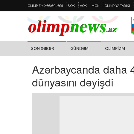
OLIMPIZM XƏBƏRLƏRI
BOK
AOK
MOK
OLIMPIYA TARIXI
SON XƏBƏR
GÜNDƏM
OLIMPIZM
Azərbaycanda daha 4
dünyasını dəyişdi