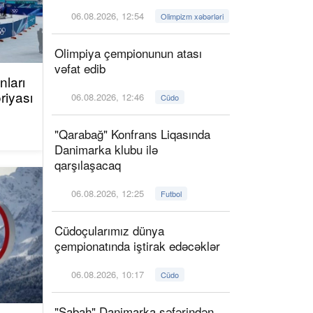
06.08.2026, 12:54
Olimpizm xəbərləri
Olimpiya çempionunun atası
vəfat edib
ları
riyası
06.08.2026, 12:46
Cüdo
"Qarabağ" Konfrans Liqasında
Danimarka klubu ilə
qarşılaşacaq
06.08.2026, 12:25
Futbol
Cüdoçularımız dünya
çempionatında iştirak edəcəklər
06.08.2026, 10:17
Cüdo
"Sabah" Danimarka səfərindən