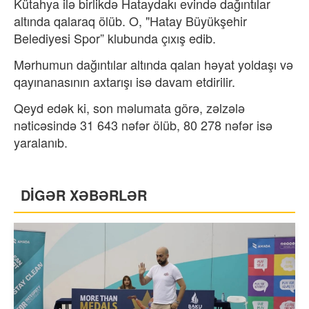
Kütahya ilə birlikdə Hataydakı evində dağıntılar
altında qalaraq ölüb. O, "Hatay Büyükşehir
Belediyesi Spor” klubunda çıxış edib.
Mərhumun dağıntılar altında qalan həyat yoldaşı və
qayınanasının axtarışı isə davam etdirilir.
Qeyd edək ki, son məlumata görə, zəlzələ
nəticəsində 31 643 nəfər ölüb, 80 278 nəfər isə
yaralanıb.
DİGƏR XƏBƏRLƏR