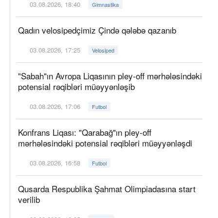
03.08.2026, 18:40
Gimnastika
Qadın velosipedçimiz Çində qələbə qazanıb
03.08.2026, 17:25
Velosiped
"Sabah"ın Avropa Liqasının pley-off mərhələsindəki
potensial rəqibləri müəyyənləşib
03.08.2026, 17:06
Futbol
Konfrans Liqası: "Qarabağ"ın pley-off
mərhələsindəki potensial rəqibləri müəyyənləşdi
03.08.2026, 16:58
Futbol
Qusarda Respublika Şahmat Olimpiadasına start
verilib