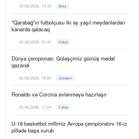
03.08.2026, 13:32
Boks
"Qarabağ"ın futbolçusu iki ay yaşıl meydanlardan
kənarda qalacaq
02.08.2026, 23:47
Futbol
Dünya çempionatı: Güləşçimiz gümüş medal
qazandı
02.08.2026, 18:50
Gündəm
Ronaldo və Corcina evlənməyə hazırlaşır
02.08.2026, 17:24
Futbol
U-18 basketbol millimiz Avropa çempionatını 16-cı
pillədə başa vurub