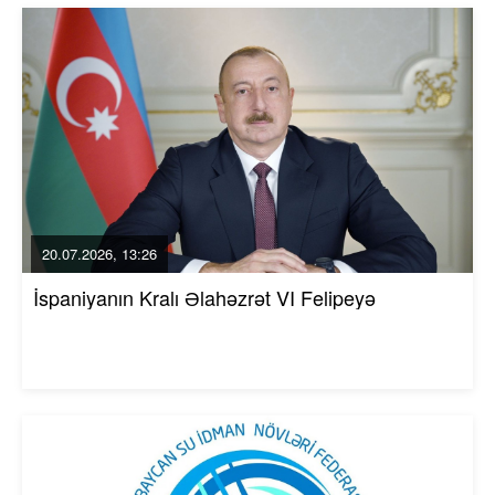
20.07.2026, 13:26
İspaniyanın Kralı Əlahəzrət VI Felipeyə