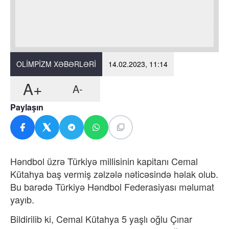
OLIMPIZM XƏBƏRLƏRI
14.02.2023, 11:14
A+
A-
Paylaşın
Həndbol üzrə Türkiyə millisinin kapitanı Cemal
Kütahya baş vermiş zəlzələ nəticəsində həlak olub.
Bu barədə Türkiyə Həndbol Federasiyası məlumat
yayıb.
Bildirilib ki, Cemal Kütahya 5 yaşlı oğlu Çınar