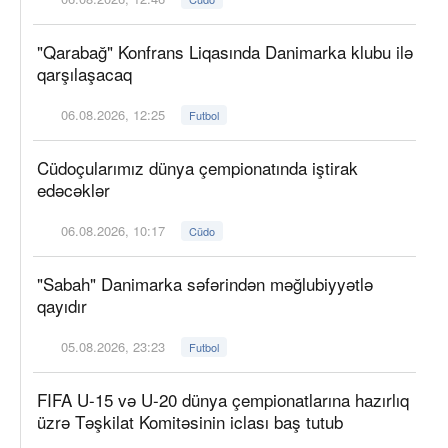
"Qarabağ" Konfrans Liqasında Danimarka klubu ilə
qarşılaşacaq
06.08.2026, 12:25
Futbol
Cüdoçularımız dünya çempionatında iştirak
edəcəklər
06.08.2026, 10:17
Cüdo
"Sabah" Danimarka səfərindən məğlubiyyətlə
qayıdır
05.08.2026, 23:23
Futbol
FIFA U-15 və U-20 dünya çempionatlarına hazırlıq
üzrə Təşkilat Komitəsinin iclası baş tutub