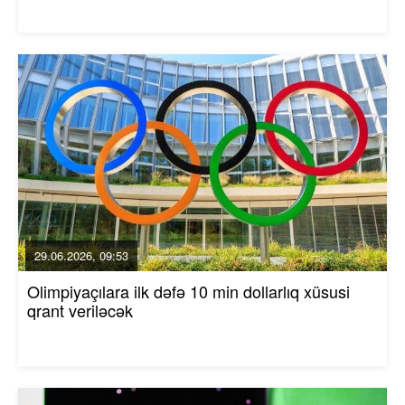
29.06.2026, 09:53
Olimpiyaçılara ilk dəfə 10 min dollarlıq xüsusi
qrant veriləcək