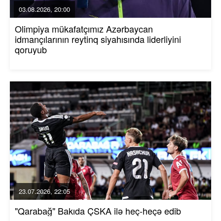
03.08.2026, 20:00
Olimpiya mükafatçımız Azərbaycan
idmançılarının reytinq siyahısında liderliyini
qoruyub
23.07.2026, 22:05
"Qarabağ" Bakıda ÇSKA ilə heç-heçə edib