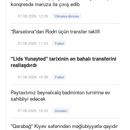
konqresdə məruzə ilə çıxış edib
07.08.2026, 12:05
Olimpiya dünyası
"Barselona"dan Rodri üçün transfer təklifi
07.08.2026, 11:53
Futbol
"Lids Yunayted" tarixinin ən bahalı transferini
reallaşdırdı
07.08.2026, 10:38
Futbol
Paytaxtımız beynəlxalq badminton turnirinə ev
sahibliyi edəcək
07.08.2026, 10:23
Gündəm
"Qarabağ" Kiyev səfərindən məğlubiyyətlə qayıdır