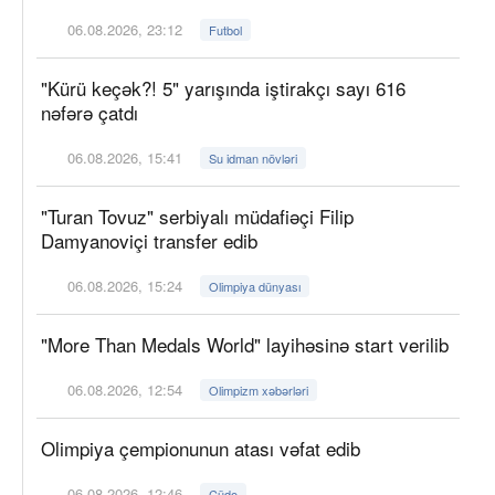
06.08.2026, 23:12
Futbol
"Kürü keçək?! 5" yarışında iştirakçı sayı 616
nəfərə çatdı
06.08.2026, 15:41
Su idman növləri
"Turan Tovuz" serbiyalı müdafiəçi Filip
Damyanoviçi transfer edib
06.08.2026, 15:24
Olimpiya dünyası
"More Than Medals World" layihəsinə start verilib
06.08.2026, 12:54
Olimpizm xəbərləri
Olimpiya çempionunun atası vəfat edib
06.08.2026, 12:46
Cüdo