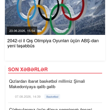
23.06.2026, 15:54
2042-ci il Qış Olimpiya Oyunları üçün ABŞ-dan
yeni təşəbbüs
SON XƏBƏRLƏR
Qızlardan ibarət basketbol millimiz Şimali
Makedoniyaya qalib gəlib
07.08.2026, 14:39
Basketbol
Cüdoçularımız üçün dünya çempionatı öncəsi