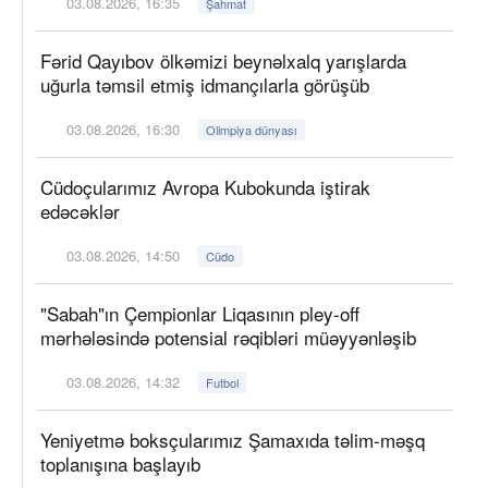
03.08.2026, 16:35
Şahmat
Fərid Qayıbov ölkəmizi beynəlxalq yarışlarda
uğurla təmsil etmiş idmançılarla görüşüb
03.08.2026, 16:30
Olimpiya dünyası
Cüdoçularımız Avropa Kubokunda iştirak
edəcəklər
03.08.2026, 14:50
Cüdo
"Sabah"ın Çempionlar Liqasının pley-off
mərhələsində potensial rəqibləri müəyyənləşib
03.08.2026, 14:32
Futbol
Yeniyetmə boksçularımız Şamaxıda təlim-məşq
toplanışına başlayıb