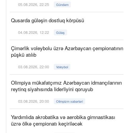
05.08.2026, 22:25
Gündəm
Qusarda güləşin dostluq körpüsü
04.08.2026, 12:22
Güləş
Çimərlik voleybolu üzrə Azərbaycan çempionatının
püşkü atılıb
03.08.2026, 22:00
Voleybol
Olimpiya mükafatçımız Azərbaycan idmançılarının
reytinq siyahısında liderliyini qoruyub
03.08.2026, 20:00
Olimpizm xəbərləri
Yardımlıda akrobatika və aerobika gimnastikası
üzrə ölkə çempionatı keçiriləcək