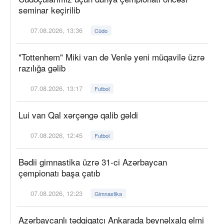
seminar keçirilib
07.08.2026, 13:36
Cüdo
"Tottenhem" Miki van de Venlə yeni müqavilə üzrə
razılığa gəlib
07.08.2026, 13:17
Futbol
Lui van Qal xərçəngə qalib gəldi
07.08.2026, 12:45
Futbol
Bədii gimnastika üzrə 31-ci Azərbaycan
çempionatı başa çatıb
07.08.2026, 12:23
Gimnastika
Azərbaycanlı tədqiqatçı Ankarada beynəlxalq elmi