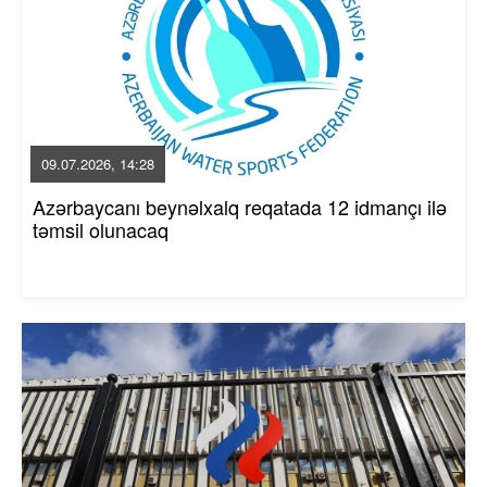
09.07.2026, 14:28
Azərbaycanı beynəlxalq reqatada 12 idmançı ilə
təmsil olunacaq