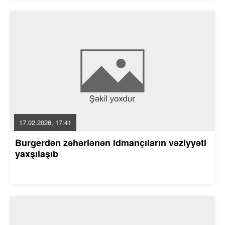
17.02.2026, 17:41
Burgerdən zəhərlənən idmançıların vəziyyəti
yaxşılaşıb