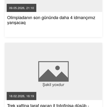
09.05.2026, 21:10
Olimpiadanın son günündə daha 4 idmançımız
yarışacaq
18.02.2026, 16:19
Trek xəttinə tərəf qaçan it fotofinişə düşüb -