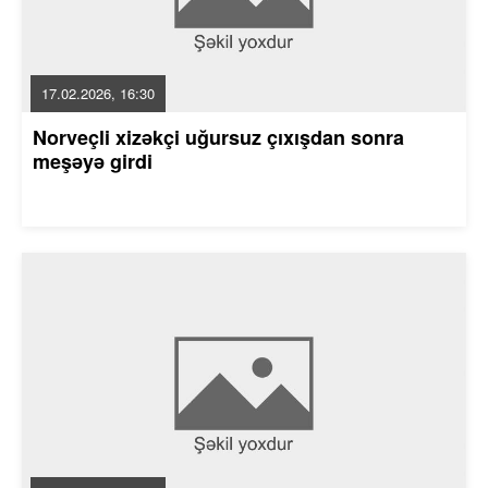
17.02.2026, 16:30
Norveçli xizəkçi uğursuz çıxışdan sonra
meşəyə girdi