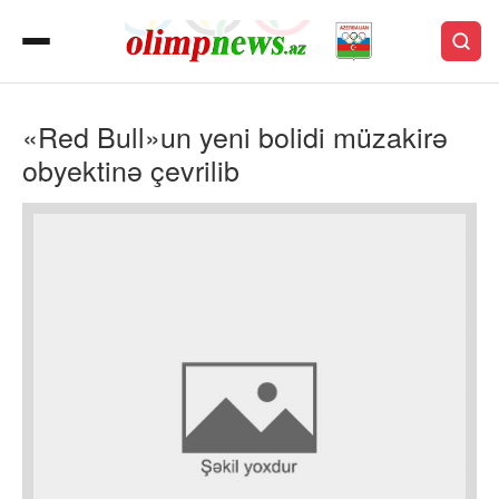
«Red Bull»un yeni bolidi müzakirə
obyektinə çevrilib