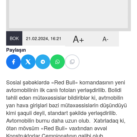
A+
A-
BOK
21.02.2024, 16:21
Paylaşın
Sosial şəbəklərdə «Red Bull» komandasının yeni
avtomobilinin ilk canlı fotoları yerləşdirilib. Bolidi
təhlil edən mütəxəssislər bildiriblər ki, avtmobilin
yan hava girişləri bəzi mütəxəssislərin düşündüyü
kimi şaquli deyil, standart şəkildə yerləşdirilib.
Avtomobilin burnu daha uzun olub. Xatırladaq ki,
ötən mövsüm «Red Bull» vaxtından əvvəl
Konstruktorlar Çempionatının qalibi olub.