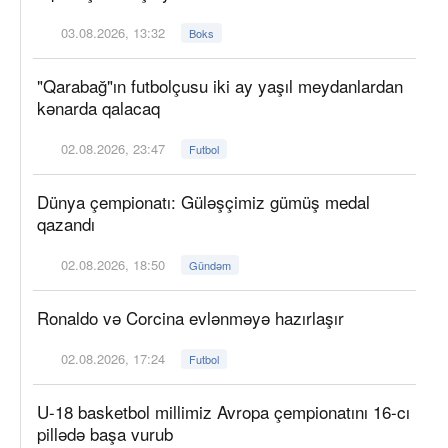
03.08.2026, 13:32
Boks
"Qarabağ"ın futbolçusu iki ay yaşıl meydanlardan
kənarda qalacaq
02.08.2026, 23:47
Futbol
Dünya çempionatı: Güləşçimiz gümüş medal
qazandı
02.08.2026, 18:50
Gündəm
Ronaldo və Corcina evlənməyə hazırlaşır
02.08.2026, 17:24
Futbol
U-18 basketbol millimiz Avropa çempionatını 16-cı
pillədə başa vurub