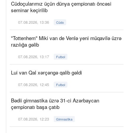
Cüdoçularımız üçün dünya çempionatı öncəsi
seminar keçirilib
07.08.2026, 13:36
Cüdo
"Tottenhem" Miki van de Venlə yeni müqavilə üzrə
razılığa gəlib
07.08.2026, 13:17
Futbol
Lui van Qal xərçəngə qalib gəldi
07.08.2026, 12:45
Futbol
Bədii gimnastika üzrə 31-ci Azərbaycan
çempionatı başa çatıb
07.08.2026, 12:23
Gimnastika