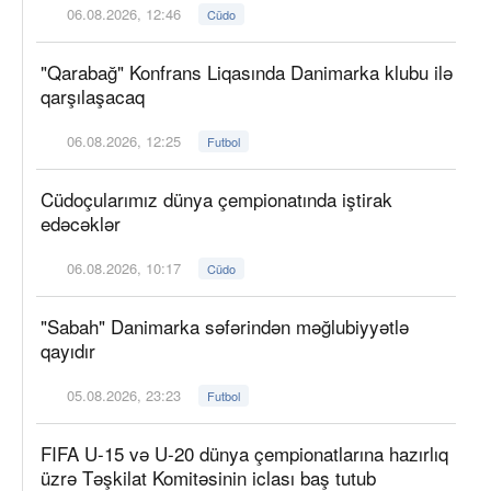
06.08.2026, 12:46
Cüdo
"Qarabağ" Konfrans Liqasında Danimarka klubu ilə
qarşılaşacaq
06.08.2026, 12:25
Futbol
Cüdoçularımız dünya çempionatında iştirak
edəcəklər
06.08.2026, 10:17
Cüdo
"Sabah" Danimarka səfərindən məğlubiyyətlə
qayıdır
05.08.2026, 23:23
Futbol
FIFA U-15 və U-20 dünya çempionatlarına hazırlıq
üzrə Təşkilat Komitəsinin iclası baş tutub