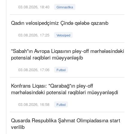
03.08.2026, 18:40
Gimnastika
Qadın velosipedçimiz Çində qələbə qazanıb
03.08.2026, 17:25
Velosiped
"Sabah"ın Avropa Liqasının pley-off mərhələsindəki
potensial rəqibləri müəyyənləşib
03.08.2026, 17:06
Futbol
Konfrans Liqası: "Qarabağ"ın pley-off
mərhələsindəki potensial rəqibləri müəyyənləşdi
03.08.2026, 16:58
Futbol
Qusarda Respublika Şahmat Olimpiadasına start
verilib