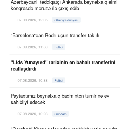
Azərbaycanlı tədqiqatçı Ankarada beynəlxalq elmi
konqresdə məruzə ilə çıxış edib
07.08.2026, 12:05
Olimpiya dünyası
"Barselona"dan Rodri üçün transfer təklifi
07.08.2026, 11:53
Futbol
"Lids Yunayted" tarixinin ən bahalı transferini
reallaşdırdı
07.08.2026, 10:38
Futbol
Paytaxtımız beynəlxalq badminton turnirinə ev
sahibliyi edəcək
07.08.2026, 10:23
Gündəm
"Qarabağ" Kiyev səfərindən məğlubiyyətlə qayıdır