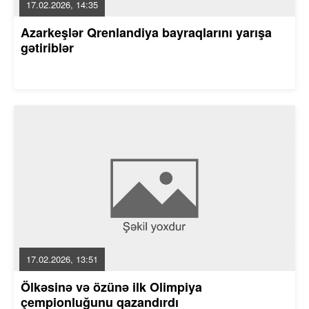
17.02.2026, 14:35
Azarkeşlər Qrenlandiya bayraqlarını yarışa
gətiriblər
17.02.2026, 13:51
Ölkəsinə və özünə ilk Olimpiya
çempionluğunu qazandırdı