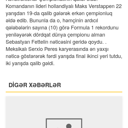
Komandanın lideri hollandiyalı Maks Verstappen 22
yarışdan 19-da qalib gələrək erkən çempionluq
əldə edib. Bununla da o, həmçinin ardıcıl
qələbələrin sayına (10) görə Formula 1 rekordunu
yeniləyərək dördqat dünya çempionu alman
Sebastyan Fettelin nəticəsini geridə qoydu. .
Meksikalı Serxio Peres karyerasında ən yaxşı
nəticə göstərərək fərdi yarışda final ikinci yeri tutdu,
iki yarışda qalib gəldi.
DİGƏR XƏBƏRLƏR