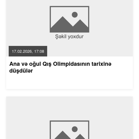
17.02.2026, 17:08
Ana və oğul Qış Olimpidasının tarixinə
düşdülər