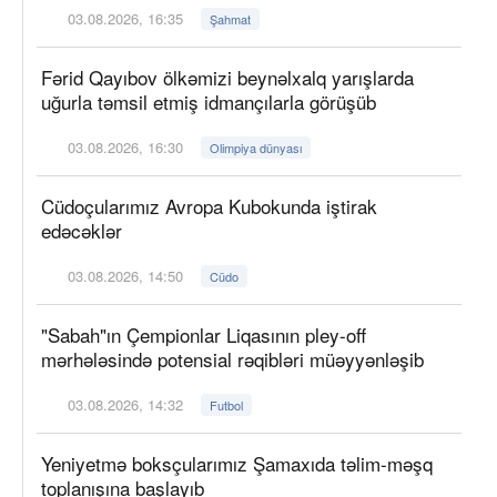
03.08.2026, 16:35
Şahmat
Fərid Qayıbov ölkəmizi beynəlxalq yarışlarda
uğurla təmsil etmiş idmançılarla görüşüb
03.08.2026, 16:30
Olimpiya dünyası
Cüdoçularımız Avropa Kubokunda iştirak
edəcəklər
03.08.2026, 14:50
Cüdo
"Sabah"ın Çempionlar Liqasının pley-off
mərhələsində potensial rəqibləri müəyyənləşib
03.08.2026, 14:32
Futbol
Yeniyetmə boksçularımız Şamaxıda təlim-məşq
toplanışına başlayıb