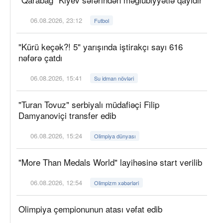
06.08.2026, 23:12
Futbol
"Kürü keçək?! 5" yarışında iştirakçı sayı 616
nəfərə çatdı
06.08.2026, 15:41
Su idman növləri
"Turan Tovuz" serbiyalı müdafiəçi Filip
Damyanoviçi transfer edib
06.08.2026, 15:24
Olimpiya dünyası
"More Than Medals World" layihəsinə start verilib
06.08.2026, 12:54
Olimpizm xəbərləri
Olimpiya çempionunun atası vəfat edib