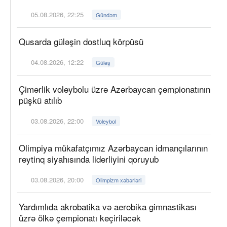
05.08.2026, 22:25
Gündəm
Qusarda güləşin dostluq körpüsü
04.08.2026, 12:22
Güləş
Çimərlik voleybolu üzrə Azərbaycan çempionatının
püşkü atılıb
03.08.2026, 22:00
Voleybol
Olimpiya mükafatçımız Azərbaycan idmançılarının
reytinq siyahısında liderliyini qoruyub
03.08.2026, 20:00
Olimpizm xəbərləri
Yardımlıda akrobatika və aerobika gimnastikası
üzrə ölkə çempionatı keçiriləcək