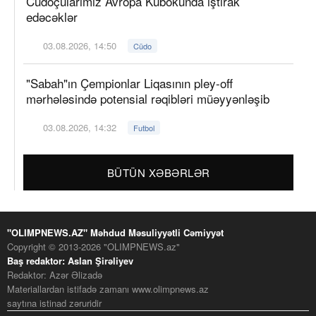
Cüdoçularımız Avropa Kubokunda iştirak
edəcəklər
03.08.2026, 14:50
Cüdo
"Sabah"ın Çempionlar Liqasının pley-off
mərhələsində potensial rəqibləri müəyyənləşib
03.08.2026, 14:32
Futbol
BÜTÜN XƏBƏRLƏR
"OLIMPNEWS.AZ" Məhdud Məsuliyyətli Cəmiyyət
Copyright © 2013-2026 "OLIMPNEWS.az"
Baş redaktor: Aslan Şirəliyev
Redaktor: Azər Əlizadə
Materiallardan istifadə zamanı www.olimpnews.az
saytına istinad zəruridir