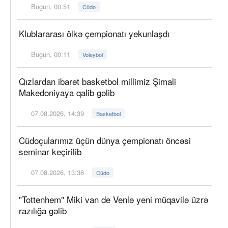
Bugün, 00:51
Cüdo
Klublararası ölkə çempionatı yekunlaşdı
Bugün, 00:11
Voleybol
Qızlardan ibarət basketbol millimiz Şimali
Makedoniyaya qalib gəlib
07.08.2026, 14:39
Basketbol
Cüdoçularımız üçün dünya çempionatı öncəsi
seminar keçirilib
07.08.2026, 13:36
Cüdo
"Tottenhem" Miki van de Venlə yeni müqavilə üzrə
razılığa gəlib