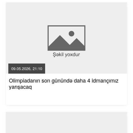
09.05.2026, 21:10
Olimpiadanın son günündə daha 4 idmançımız
yarışacaq