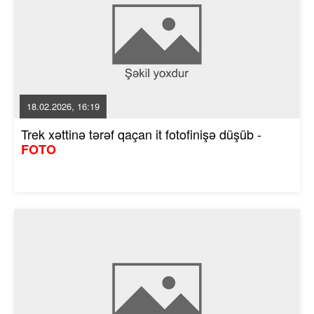
18.02.2026, 16:19
Trek xəttinə tərəf qaçan it fotofinişə düşüb -
FOTO