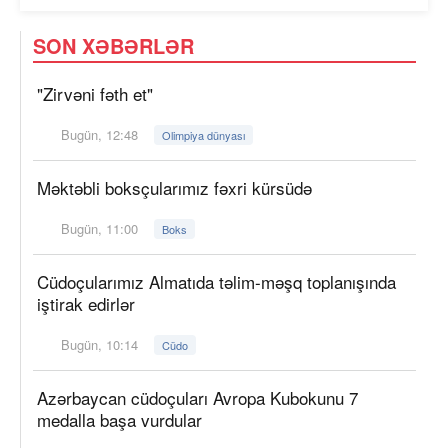
SON XƏBƏRLƏR
"Zirvəni fəth et"
Bugün, 12:48
Olimpiya dünyası
Məktəbli boksçularımız fəxri kürsüdə
Bugün, 11:00
Boks
Cüdoçularımız Almatıda təlim-məşq toplanışında
iştirak edirlər
Bugün, 10:14
Cüdo
Azərbaycan cüdoçuları Avropa Kubokunu 7
medalla başa vurdular