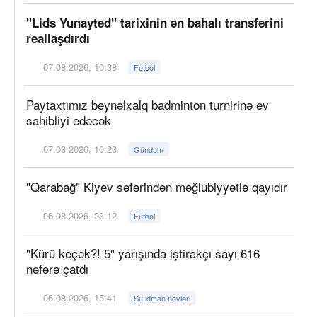
"Lids Yunayted" tarixinin ən bahalı transferini
reallaşdırdı
07.08.2026, 10:38
Futbol
Paytaxtımız beynəlxalq badminton turnirinə ev
sahibliyi edəcək
07.08.2026, 10:23
Gündəm
"Qarabağ" Kiyev səfərindən məğlubiyyətlə qayıdır
06.08.2026, 23:12
Futbol
"Kürü keçək?! 5" yarışında iştirakçı sayı 616
nəfərə çatdı
06.08.2026, 15:41
Su idman növləri