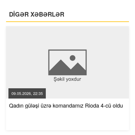
DİGƏR XƏBƏRLƏR
09.05.2026, 22:35
Qadın güləşi üzrə komandamız Rioda 4-cü oldu