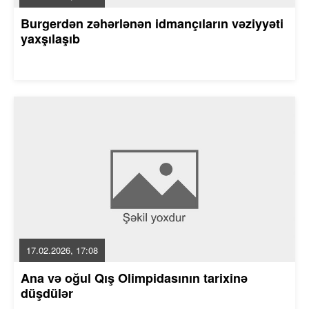
Burgerdən zəhərlənən idmançıların vəziyyəti
yaxşılaşıb
17.02.2026, 17:08
Ana və oğul Qış Olimpidasının tarixinə
düşdülər