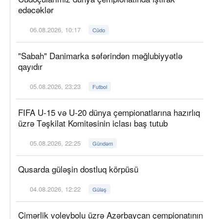
edəcəklər
06.08.2026, 10:17
Cüdo
"Sabah" Danimarka səfərindən məğlubiyyətlə
qayıdır
05.08.2026, 23:23
Futbol
FIFA U-15 və U-20 dünya çempionatlarına hazırlıq
üzrə Təşkilat Komitəsinin iclası baş tutub
05.08.2026, 22:25
Gündəm
Qusarda güləşin dostluq körpüsü
04.08.2026, 12:22
Güləş
Çimərlik voleybolu üzrə Azərbaycan çempionatının