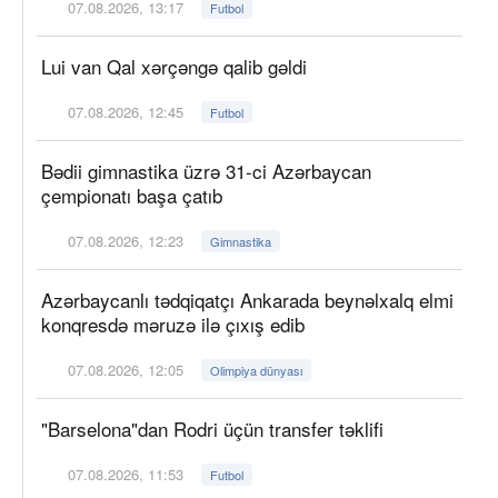
07.08.2026, 13:17
Futbol
Lui van Qal xərçəngə qalib gəldi
07.08.2026, 12:45
Futbol
Bədii gimnastika üzrə 31-ci Azərbaycan
çempionatı başa çatıb
07.08.2026, 12:23
Gimnastika
Azərbaycanlı tədqiqatçı Ankarada beynəlxalq elmi
konqresdə məruzə ilə çıxış edib
07.08.2026, 12:05
Olimpiya dünyası
"Barselona"dan Rodri üçün transfer təklifi
07.08.2026, 11:53
Futbol