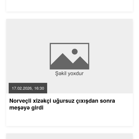
17.02.2026, 16:30
Norveçli xizəkçi uğursuz çıxışdan sonra
meşəyə girdi