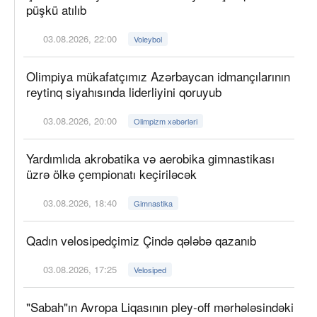
püşkü atılıb
03.08.2026, 22:00
Voleybol
Olimpiya mükafatçımız Azərbaycan idmançılarının
reytinq siyahısında liderliyini qoruyub
03.08.2026, 20:00
Olimpizm xəbərləri
Yardımlıda akrobatika və aerobika gimnastikası
üzrə ölkə çempionatı keçiriləcək
03.08.2026, 18:40
Gimnastika
Qadın velosipedçimiz Çində qələbə qazanıb
03.08.2026, 17:25
Velosiped
"Sabah"ın Avropa Liqasının pley-off mərhələsindəki