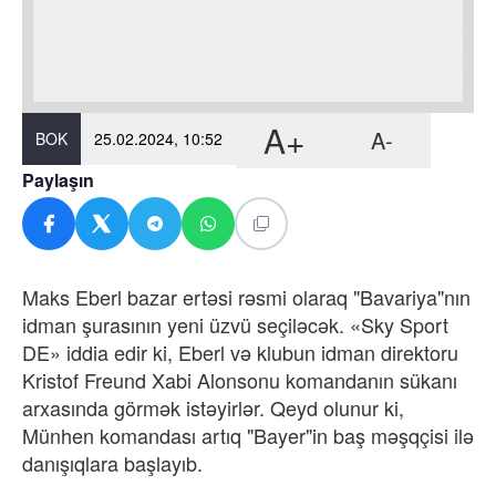
A+
A-
BOK
25.02.2024, 10:52
Paylaşın
Maks Eberl bazar ertəsi rəsmi olaraq "Bavariya"nın
idman şurasının yeni üzvü seçiləcək. «Sky Sport
DE» iddia edir ki, Eberl və klubun idman direktoru
Kristof Freund Xabi Alonsonu komandanın sükanı
arxasında görmək istəyirlər. Qeyd olunur ki,
Münhen komandası artıq "Bayer"in baş məşqçisi ilə
danışıqlara başlayıb.