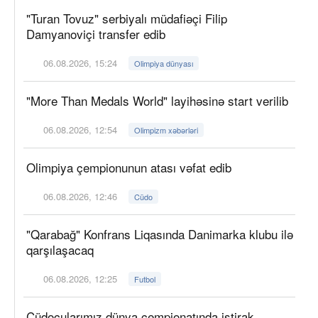
"Turan Tovuz" serbiyalı müdafiəçi Filip
Damyanoviçi transfer edib
06.08.2026, 15:24
Olimpiya dünyası
"More Than Medals World" layihəsinə start verilib
06.08.2026, 12:54
Olimpizm xəbərləri
Olimpiya çempionunun atası vəfat edib
06.08.2026, 12:46
Cüdo
"Qarabağ" Konfrans Liqasında Danimarka klubu ilə
qarşılaşacaq
06.08.2026, 12:25
Futbol
Cüdoçularımız dünya çempionatında iştirak