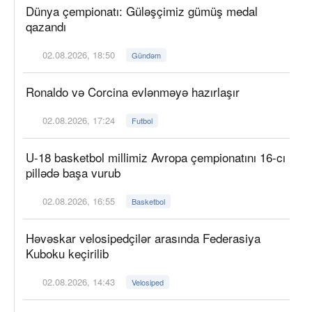
Dünya çempionatı: Güləşçimiz gümüş medal
qazandı
02.08.2026, 18:50
Gündəm
Ronaldo və Corcina evlənməyə hazırlaşır
02.08.2026, 17:24
Futbol
U-18 basketbol millimiz Avropa çempionatını 16-cı
pillədə başa vurub
02.08.2026, 16:55
Basketbol
Həvəskar velosipedçilər arasında Federasiya
Kuboku keçirilib
02.08.2026, 14:43
Velosiped