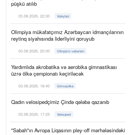
püşkü atılıb
03.08.2026, 22:00
Voleybol
Olimpiya mükafatçımız Azərbaycan idmançılarının
reytinq siyahısında liderliyini qoruyub
03.08.2026, 20:00
Olimpizm xəbərləri
Yardımlıda akrobatika və aerobika gimnastikası
üzrə ölkə çempionatı keçiriləcək
03.08.2026, 18:40
Gimnastika
Qadın velosipedçimiz Çində qələbə qazanıb
03.08.2026, 17:25
Velosiped
"Sabah"ın Avropa Liqasının pley-off mərhələsindəki