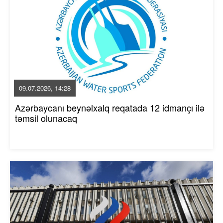
09.07.2026, 14:28
Azərbaycanı beynəlxalq reqatada 12 idmançı ilə
təmsil olunacaq