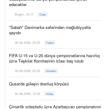
edəcəklər
Bugün, 10:17
Cüdo
"Sabah" Danimarka səfərindən məğlubiyyətlə
qayıdır
05.08.2026, 23:23
Futbol
FIFA U-15 və U-20 dünya çempionatlarına hazırlıq
üzrə Təşkilat Komitəsinin iclası baş tutub
05.08.2026, 22:25
Gündəm
Qusarda güləşin dostluq körpüsü
04.08.2026, 12:22
Güləş
Çimərlik voleybolu üzrə Azərbaycan çempionatının