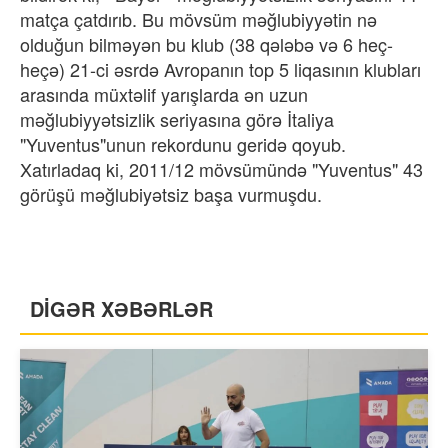
matça çatdırıb. Bu mövsüm məğlubiyyətin nə
olduğun bilməyən bu klub (38 qələbə və 6 heç-
heçə) 21-ci əsrdə Avropanın top 5 liqasının klubları
arasında müxtəlif yarışlarda ən uzun
məğlubiyyətsizlik seriyasına görə İtaliya
"Yuventus"unun rekordunu geridə qoyub.
Xatırladaq ki, 2011/12 mövsümündə "Yuventus" 43
görüşü məğlubiyətsiz başa vurmuşdu.
DİGƏR XƏBƏRLƏR