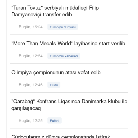
"Turan Tovuz" serbiyalı müdafiəçi Filip
Damyanoviçi transfer edib
Bugün, 15:24
Olimpiya dünyası
"More Than Medals World" layihəsinə start verilib
Bugün, 12:54
Olimpizm xəbərləri
Olimpiya çempionunun atası vəfat edib
Bugün, 12:46
Cüdo
"Qarabağ" Konfrans Liqasında Danimarka klubu ilə
qarşılaşacaq
Bugün, 12:25
Futbol
Cüdoçularımız dünya çempionatında iştirak