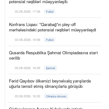
potensial rəqibləri müəyyənləşib
03.08.2026, 17:06
Futbol
Konfrans Liqası: "Qarabağ"ın pley-off
mərhələsindəki potensial rəqibləri müəyyənləşdi
03.08.2026, 16:58
Futbol
Qusarda Respublika Şahmat Olimpiadasına start
verilib
03.08.2026, 16:35
Şahmat
Fərid Qayıbov ölkəmizi beynəlxalq yarışlarda
uğurla təmsil etmiş idmançılarla görüşüb
03.08.2026, 16:30
Olimpiya dünyası
Cüdoçularımız Avropa Kubokunda iştirak