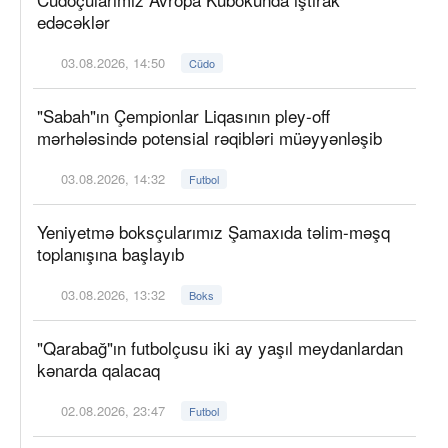
edəcəklər
03.08.2026, 14:50
Cüdo
"Sabah"ın Çempionlar Liqasının pley-off
mərhələsində potensial rəqibləri müəyyənləşib
03.08.2026, 14:32
Futbol
Yeniyetmə boksçularımız Şamaxıda təlim-məşq
toplanışına başlayıb
03.08.2026, 13:32
Boks
"Qarabağ"ın futbolçusu iki ay yaşıl meydanlardan
kənarda qalacaq
02.08.2026, 23:47
Futbol