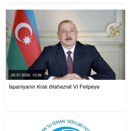
20.07.2026, 13:26
İspaniyanın Kralı Əlahəzrət VI Felipeyə