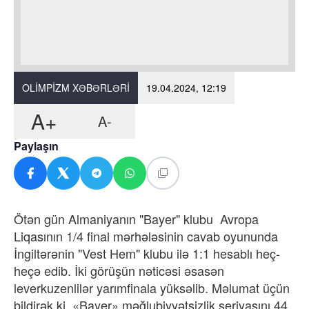
OLIMPIZM XƏBƏRLƏRI
19.04.2024, 12:19
A+
A-
Paylaşın
Ötən gün Almaniyanın "Bayer" klubu Avropa
Liqasının 1/4 final mərhələsinin cavab oyununda
İngiltərənin "Vest Hem" klubu ilə 1:1 hesablı heç-
heçə edib. İki görüşün nəticəsi əsasən
leverkuzenlilər yarımfinala yüksəlib. Məlumat üçün
bildirək ki, «Bayer» məğlubiyyətsizlik seriyasını 44