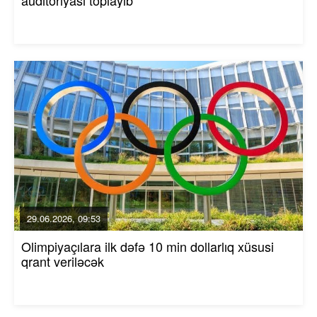
29.06.2026, 09:53
Olimpiyaçılara ilk dəfə 10 min dollarlıq xüsusi
qrant veriləcək