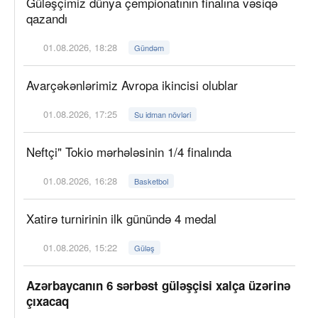
Güləşçimiz dünya çempionatının finalına vəsiqə
qazandı
01.08.2026, 18:28
Gündəm
Avarçəkənlərimiz Avropa ikincisi olublar
01.08.2026, 17:25
Su idman növləri
Neftçi" Tokio mərhələsinin 1/4 finalında
01.08.2026, 16:28
Basketbol
Xatirə turnirinin ilk günündə 4 medal
01.08.2026, 15:22
Güləş
Azərbaycanın 6 sərbəst güləşçisi xalça üzərinə
çıxacaq