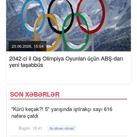
23.06.2026, 15:54
2042-ci il Qış Olimpiya Oyunları üçün ABŞ-dan
yeni təşəbbüs
SON XƏBƏRLƏR
"Kürü keçək?! 5" yarışında iştirakçı sayı 616
nəfərə çatdı
Bugün, 15:41
Su idman növləri