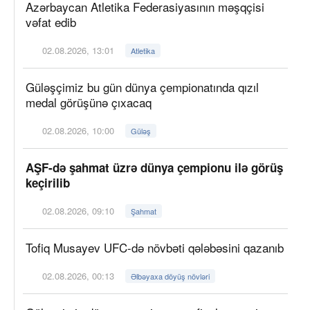
Azərbaycan Atletika Federasiyasının məşqçisi
vəfat edib
02.08.2026, 13:01
Atletika
Güləşçimiz bu gün dünya çempionatında qızıl
medal görüşünə çıxacaq
02.08.2026, 10:00
Güləş
AŞF-də şahmat üzrə dünya çempionu ilə görüş
keçirilib
02.08.2026, 09:10
Şahmat
Tofiq Musayev UFC-də növbəti qələbəsini qazanıb
02.08.2026, 00:13
Əlbəyaxa döyüş növləri