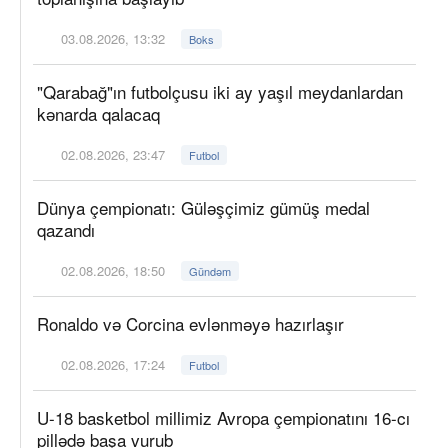
03.08.2026, 13:32
Boks
"Qarabağ"ın futbolçusu iki ay yaşıl meydanlardan
kənarda qalacaq
02.08.2026, 23:47
Futbol
Dünya çempionatı: Güləşçimiz gümüş medal
qazandı
02.08.2026, 18:50
Gündəm
Ronaldo və Corcina evlənməyə hazırlaşır
02.08.2026, 17:24
Futbol
U-18 basketbol millimiz Avropa çempionatını 16-cı
pillədə başa vurub