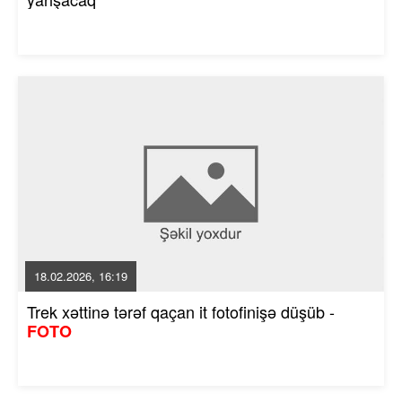
18.02.2026, 16:19
Trek xəttinə tərəf qaçan it fotofinişə düşüb -
FOTO