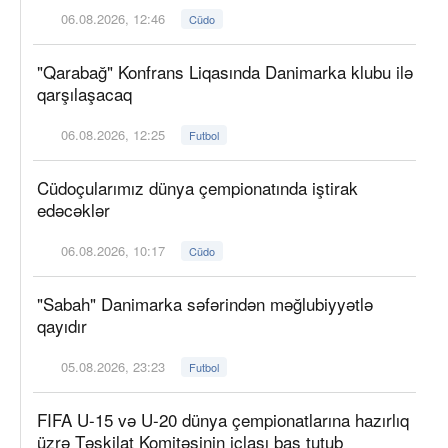
06.08.2026, 12:46
Cüdo
"Qarabağ" Konfrans Liqasında Danimarka klubu ilə
qarşılaşacaq
06.08.2026, 12:25
Futbol
Cüdoçularımız dünya çempionatında iştirak
edəcəklər
06.08.2026, 10:17
Cüdo
"Sabah" Danimarka səfərindən məğlubiyyətlə
qayıdır
05.08.2026, 23:23
Futbol
FIFA U-15 və U-20 dünya çempionatlarına hazırlıq
üzrə Təşkilat Komitəsinin iclası baş tutub