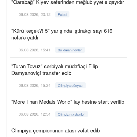
"Qarabağ" Kiyev səfərindən məğlubiyyətlə qayıdır
06.08.2026, 23:12
Futbol
"Kürü keçək?! 5" yarışında iştirakçı sayı 616
nəfərə çatdı
06.08.2026, 15:41
Su idman növləri
"Turan Tovuz" serbiyalı müdafiəçi Filip
Damyanoviçi transfer edib
06.08.2026, 15:24
Olimpiya dünyası
"More Than Medals World" layihəsinə start verilib
06.08.2026, 12:54
Olimpizm xəbərləri
Olimpiya çempionunun atası vəfat edib