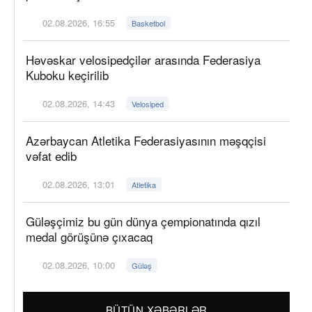
02.08.2026, 16:55
Basketbol
Həvəskar velosipedçilər arasında Federasiya
Kuboku keçirilib
02.08.2026, 14:43
Velosiped
Azərbaycan Atletika Federasiyasının məşqçisi
vəfat edib
02.08.2026, 13:01
Atletika
Güləşçimiz bu gün dünya çempionatında qızıl
medal görüşünə çıxacaq
02.08.2026, 10:00
Güləş
BÜTÜN XƏBƏRLƏR