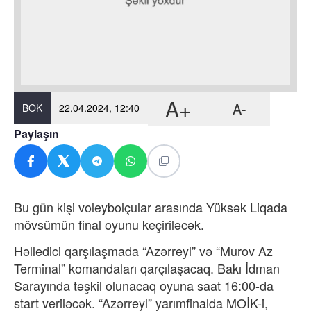
A+
A-
BOK
22.04.2024, 12:40
Paylaşın
Bu gün kişi voleybolçular arasında Yüksək Liqada
mövsümün final oyunu keçiriləcək.
Həlledici qarşılaşmada “Azərreyl” və “Murov Az
Terminal” komandaları qarçılaşacaq. Bakı İdman
Sarayında təşkil olunacaq oyuna saat 16:00-da
start veriləcək. “Azərreyl” yarımfinalda MOİK-i,