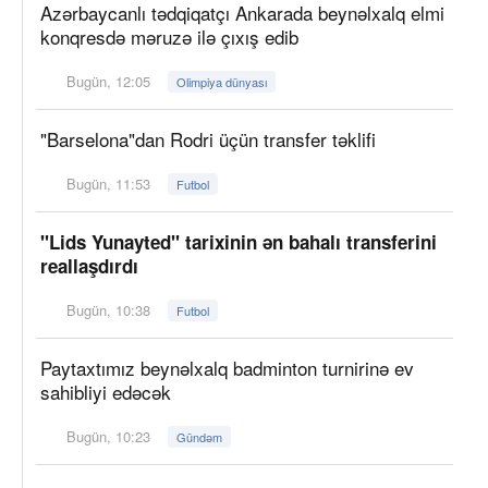
Azərbaycanlı tədqiqatçı Ankarada beynəlxalq elmi
konqresdə məruzə ilə çıxış edib
Bugün, 12:05
Olimpiya dünyası
"Barselona"dan Rodri üçün transfer təklifi
Bugün, 11:53
Futbol
"Lids Yunayted" tarixinin ən bahalı transferini
reallaşdırdı
Bugün, 10:38
Futbol
Paytaxtımız beynəlxalq badminton turnirinə ev
sahibliyi edəcək
Bugün, 10:23
Gündəm