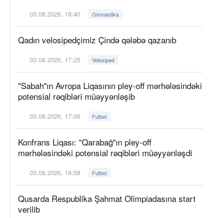
03.08.2026, 18:40
Gimnastika
Qadın velosipedçimiz Çində qələbə qazanıb
03.08.2026, 17:25
Velosiped
"Sabah"ın Avropa Liqasının pley-off mərhələsindəki
potensial rəqibləri müəyyənləşib
03.08.2026, 17:06
Futbol
Konfrans Liqası: "Qarabağ"ın pley-off
mərhələsindəki potensial rəqibləri müəyyənləşdi
03.08.2026, 16:58
Futbol
Qusarda Respublika Şahmat Olimpiadasına start
verilib