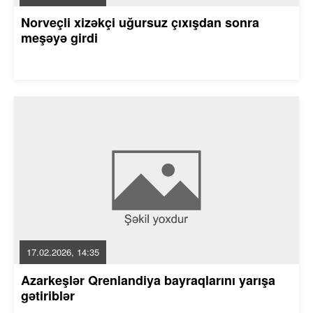
Norveçli xizəkçi uğursuz çıxışdan sonra
meşəyə girdi
17.02.2026, 14:35
Azarkeşlər Qrenlandiya bayraqlarını yarışa
gətiriblər