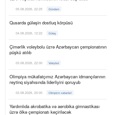
05.08.2026, 22:25
Gündəm
Qusarda güləşin dostluq körpüsü
04.08.2026, 12:22
Güləş
Çimərlik voleybolu üzrə Azərbaycan çempionatının
püşkü atılıb
03.08.2026, 22:00
Voleybol
Olimpiya mükafatçımız Azərbaycan idmançılarının
reytinq siyahısında liderliyini qoruyub
03.08.2026, 20:00
Olimpizm xəbərləri
Yardımlıda akrobatika və aerobika gimnastikası
üzrə ölkə çempionatı keçiriləcək