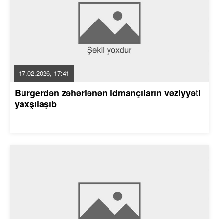
17.02.2026, 17:41
Burgerdən zəhərlənən idmançıların vəziyyəti
yaxşılaşıb