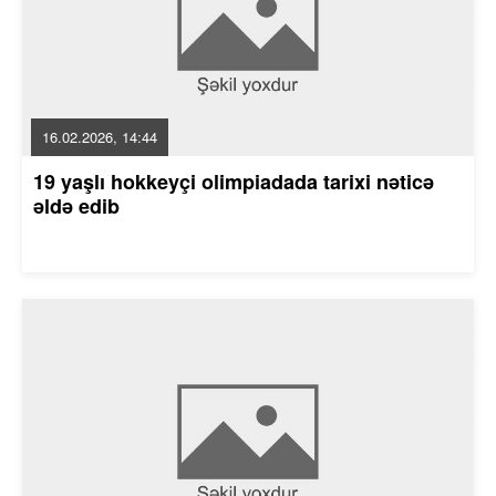
16.02.2026, 14:44
19 yaşlı hokkeyçi olimpiadada tarixi nəticə
əldə edib