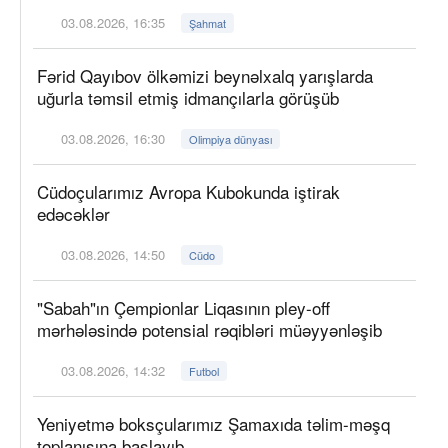
03.08.2026, 16:35
Şahmat
Fərid Qayıbov ölkəmizi beynəlxalq yarışlarda
uğurla təmsil etmiş idmançılarla görüşüb
03.08.2026, 16:30
Olimpiya dünyası
Cüdoçularımız Avropa Kubokunda iştirak
edəcəklər
03.08.2026, 14:50
Cüdo
"Sabah"ın Çempionlar Liqasının pley-off
mərhələsində potensial rəqibləri müəyyənləşib
03.08.2026, 14:32
Futbol
Yeniyetmə boksçularımız Şamaxıda təlim-məşq
toplanışına başlayıb