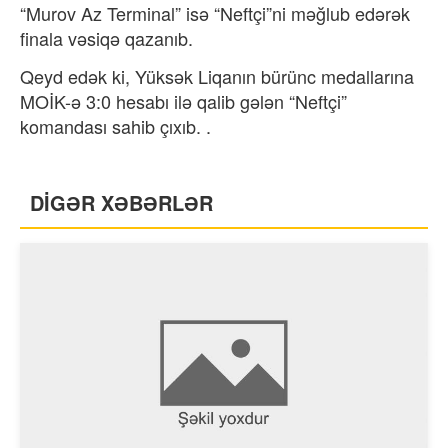
“Murov Az Terminal” isə “Neftçi”ni məğlub edərək
finala vəsiqə qazanıb.
Qeyd edək ki, Yüksək Liqanın bürünc medallarına
MOİK-ə 3:0 hesabı ilə qalib gələn “Neftçi”
komandası sahib çıxıb. .
DİGƏR XƏBƏRLƏR