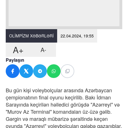
OLIMPIZM XƏBƏRLƏRI
22.04.2024, 19:55
A+
A-
Paylaşın
Bu gün kişi voleybolçular arasında Azərbaycan
çempionatının final oyunu keçirilib. Bakı İdman
Sarayında keçirilən həlledici görüşdə "Azərreyl" və
"Murov Az Terminal" komandaları üz-üzə gəlib.
Gərgin və maraqlı mübarizə şəraitində keçən
oyunda "Azərreyl" voleybolçuları qələbə qazanıblar.