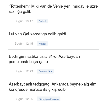
"Tottenhem" Miki van de Venlə yeni müqavilə üzrə
razılığa gəlib
Bugün, 13:17
Futbol
Lui van Qal xərçəngə qalib gəldi
Bugün, 12:45
Futbol
Bədii gimnastika üzrə 31-ci Azərbaycan
çempionatı başa çatıb
Bugün, 12:23
Gimnastika
Azərbaycanlı tədqiqatçı Ankarada beynəlxalq elmi
konqresdə məruzə ilə çıxış edib
Bugün, 12:05
Olimpiya dünyası