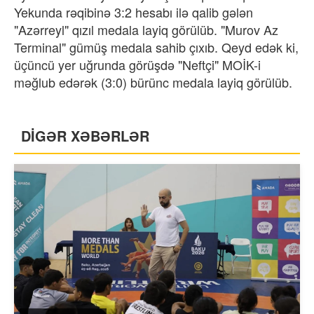
Yekunda rəqibinə 3:2 hesabı ilə qalib gələn
"Azərreyl" qızıl medala layiq görülüb. "Murov Az
Terminal" gümüş medala sahib çıxıb. Qeyd edək ki,
üçüncü yer uğrunda görüşdə "Neftçi" MOİK-i
məğlub edərək (3:0) bürünc medala layiq görülüb.
DİGƏR XƏBƏRLƏR