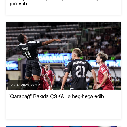
qoruyub
23.07.2026, 22:05
"Qarabağ" Bakıda ÇSKA ilə heç-heçə edib