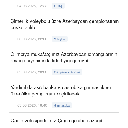
04.08.2026, 12:22
Güləş
Çimərlik voleybolu üzrə Azərbaycan çempionatının
püşkü atılıb
03.08.2026, 22:00
Voleybol
Olimpiya mükafatçımız Azərbaycan idmançılarının
reytinq siyahısında liderliyini qoruyub
03.08.2026, 20:00
Olimpizm xəbərləri
Yardımlıda akrobatika və aerobika gimnastikası
üzrə ölkə çempionatı keçiriləcək
03.08.2026, 18:40
Gimnastika
Qadın velosipedçimiz Çində qələbə qazanıb