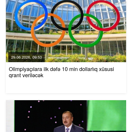
29.06.2026, 09:53
Olimpiyaçılara ilk dəfə 10 min dollarlıq xüsusi
qrant veriləcək