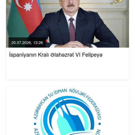
20.07.2026, 13:26
İspaniyanın Kralı Əlahəzrət VI Felipeyə