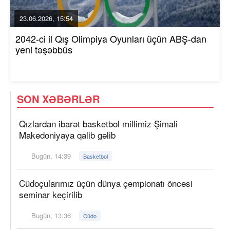
23.06.2026, 15:54
2042-ci il Qış Olimpiya Oyunları üçün ABŞ-dan
yeni təşəbbüs
SON XƏBƏRLƏR
Qızlardan ibarət basketbol millimiz Şimali
Makedoniyaya qalib gəlib
Bugün, 14:39
Basketbol
Cüdoçularımız üçün dünya çempionatı öncəsi
seminar keçirilib
Bugün, 13:36
Cüdo