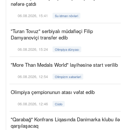
nəfərə çatdı
06.08.2026, 15:41
Su idman növləri
"Turan Tovuz" serbiyalı müdafiəçi Filip
Damyanoviçi transfer edib
06.08.2026, 15:24
Olimpiya dünyası
"More Than Medals World" layihəsinə start verilib
06.08.2026, 12:54
Olimpizm xəbərləri
Olimpiya çempionunun atası vəfat edib
06.08.2026, 12:46
Cüdo
"Qarabağ" Konfrans Liqasında Danimarka klubu ilə
qarşılaşacaq