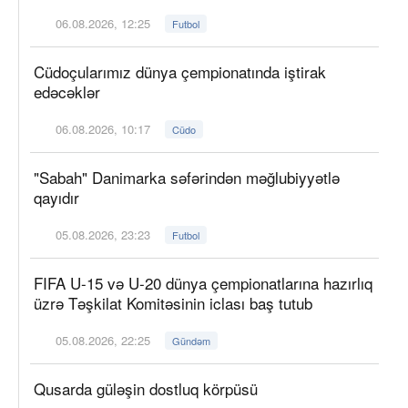
06.08.2026, 12:25
Futbol
Cüdoçularımız dünya çempionatında iştirak
edəcəklər
06.08.2026, 10:17
Cüdo
"Sabah" Danimarka səfərindən məğlubiyyətlə
qayıdır
05.08.2026, 23:23
Futbol
FIFA U-15 və U-20 dünya çempionatlarına hazırlıq
üzrə Təşkilat Komitəsinin iclası baş tutub
05.08.2026, 22:25
Gündəm
Qusarda güləşin dostluq körpüsü