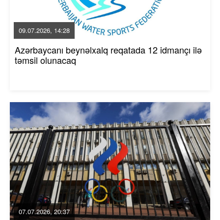
09.07.2026, 14:28
Azərbaycanı beynəlxalq reqatada 12 idmançı ilə
təmsil olunacaq
07.07.2026, 20:37