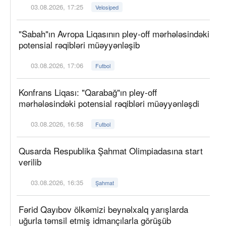
03.08.2026, 17:25
Velosiped
"Sabah"ın Avropa Liqasının pley-off mərhələsindəki
potensial rəqibləri müəyyənləşib
03.08.2026, 17:06
Futbol
Konfrans Liqası: "Qarabağ"ın pley-off
mərhələsindəki potensial rəqibləri müəyyənləşdi
03.08.2026, 16:58
Futbol
Qusarda Respublika Şahmat Olimpiadasına start
verilib
03.08.2026, 16:35
Şahmat
Fərid Qayıbov ölkəmizi beynəlxalq yarışlarda
uğurla təmsil etmiş idmançılarla görüşüb