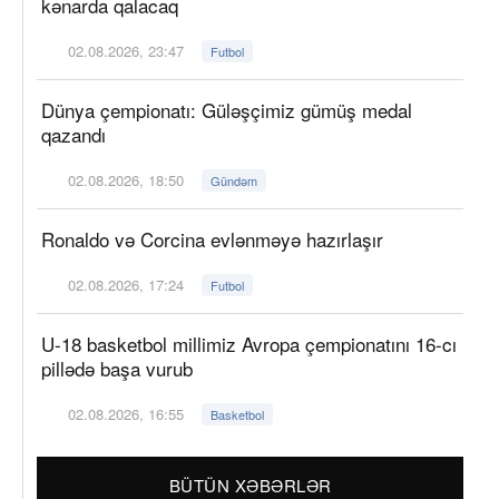
kənarda qalacaq
02.08.2026, 23:47
Futbol
Dünya çempionatı: Güləşçimiz gümüş medal
qazandı
02.08.2026, 18:50
Gündəm
Ronaldo və Corcina evlənməyə hazırlaşır
02.08.2026, 17:24
Futbol
U-18 basketbol millimiz Avropa çempionatını 16-cı
pillədə başa vurub
02.08.2026, 16:55
Basketbol
BÜTÜN XƏBƏRLƏR