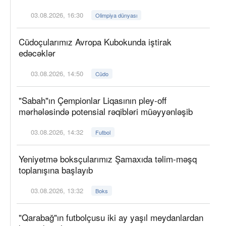
03.08.2026, 16:30
Olimpiya dünyası
Cüdoçularımız Avropa Kubokunda iştirak
edəcəklər
03.08.2026, 14:50
Cüdo
"Sabah"ın Çempionlar Liqasının pley-off
mərhələsində potensial rəqibləri müəyyənləşib
03.08.2026, 14:32
Futbol
Yeniyetmə boksçularımız Şamaxıda təlim-məşq
toplanışına başlayıb
03.08.2026, 13:32
Boks
"Qarabağ"ın futbolçusu iki ay yaşıl meydanlardan