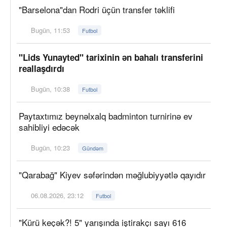
"Barselona"dan Rodri üçün transfer təklifi
Bugün, 11:53
Futbol
"Lids Yunayted" tarixinin ən bahalı transferini
reallaşdırdı
Bugün, 10:38
Futbol
Paytaxtımız beynəlxalq badminton turnirinə ev
sahibliyi edəcək
Bugün, 10:23
Gündəm
"Qarabağ" Kiyev səfərindən məğlubiyyətlə qayıdır
06.08.2026, 23:12
Futbol
"Kürü keçək?! 5" yarışında iştirakçı sayı 616