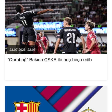
23.07.2026, 22:05
"Qarabağ" Bakıda ÇSKA ilə heç-heçə edib