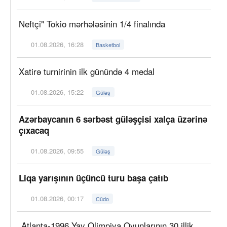
Neftçi" Tokio mərhələsinin 1/4 finalında
01.08.2026, 16:28
Basketbol
Xatirə turnirinin ilk günündə 4 medal
01.08.2026, 15:22
Güləş
Azərbaycanın 6 sərbəst güləşçisi xalça üzərinə
çıxacaq
01.08.2026, 09:55
Güləş
Liqa yarışının üçüncü turu başa çatıb
01.08.2026, 00:17
Cüdo
Atlanta-1996 Yay Olimpiya Oyunlarının 30 illik