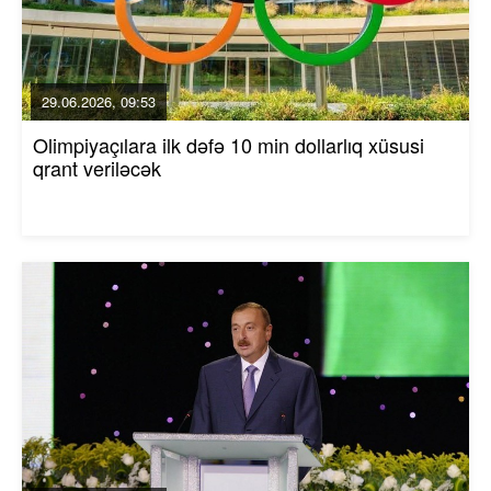
29.06.2026, 09:53
Olimpiyaçılara ilk dəfə 10 min dollarlıq xüsusi
qrant veriləcək