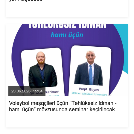
23.06.2026, 15:34
Voleybol məşqçiləri üçün “Təhlükəsiz idman -
hamı üçün” mövzusunda seminar keçiriləcək