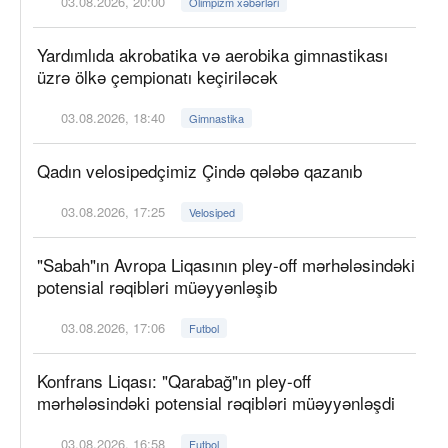
03.08.2026, 20:00
Olimpizm xəbərləri
Yardımlıda akrobatika və aerobika gimnastikası
üzrə ölkə çempionatı keçiriləcək
03.08.2026, 18:40
Gimnastika
Qadın velosipedçimiz Çində qələbə qazanıb
03.08.2026, 17:25
Velosiped
"Sabah"ın Avropa Liqasının pley-off mərhələsindəki
potensial rəqibləri müəyyənləşib
03.08.2026, 17:06
Futbol
Konfrans Liqası: "Qarabağ"ın pley-off
mərhələsindəki potensial rəqibləri müəyyənləşdi
03.08.2026, 16:58
Futbol