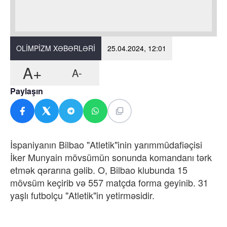
OLIMPIZM XƏBƏRLƏRI
25.04.2024, 12:01
A+
A-
Paylaşın
İspaniyanın Bilbao "Atletik"inin yarımmüdafiəçisi
İker Munyain mövsümün sonunda komandanı tərk
etmək qərarına gəlib. O, Bilbao klubunda 15
mövsüm keçirib və 557 matçda forma geyinib. 31
yaşlı futbolçu "Atletik"in yetirməsidir.