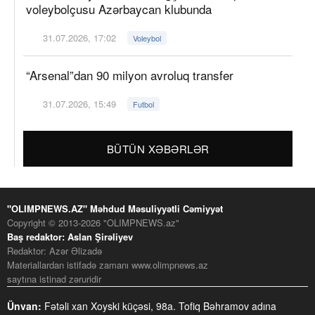
voleybolçusu Azərbaycan klubunda
31.07.2026, 17:02
Voleybol
“Arsenal”dan 90 milyon avroluq transfer
31.07.2026, 15:49
Futbol
BÜTÜN XƏBƏRLƏR
"OLIMPNEWS.AZ" Məhdud Məsuliyyətli Cəmiyyət
Copyright © 2013-2026 "OLIMPNEWS.az"
Baş redaktor: Aslan Şirəliyev
Redaktor: Azər Əlizadə
Materiallardan istifadə zamanı www.olimpnews.az
saytına istinad zəruridir
Ünvan:
Fətəli xan Xoyski küçəsi, 98a. Tofiq Bəhramov adına