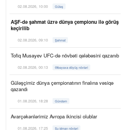
02.08.2026, 10:00
Güləş
AŞF-də şahmat üzrə dünya çempionu ilə görüş
keçirilib
02.08.2026, 09:10
Şahmat
Tofiq Musayev UFC-də növbəti qələbəsini qazanıb
02.08.2026, 00:13
Əlbəyaxa döyüş növləri
Güləşçimiz dünya çempionatının finalına vəsiqə
qazandı
01.08.2026, 18:28
Gündəm
Avarçəkənlərimiz Avropa ikincisi olublar
01.08.2026, 17:25
Su idman növləri