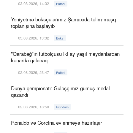
03.08.2026, 14:32
Futbol
Yeniyetmə boksçularımız Şamaxıda təlim-məşq
toplanışına başlayıb
03.08.2026, 13:32
Boks
"Qarabağ"ın futbolçusu iki ay yaşıl meydanlardan
kənarda qalacaq
02.08.2026, 23:47
Futbol
Dünya çempionatı: Güləşçimiz gümüş medal
qazandı
02.08.2026, 18:50
Gündəm
Ronaldo və Corcina evlənməyə hazırlaşır