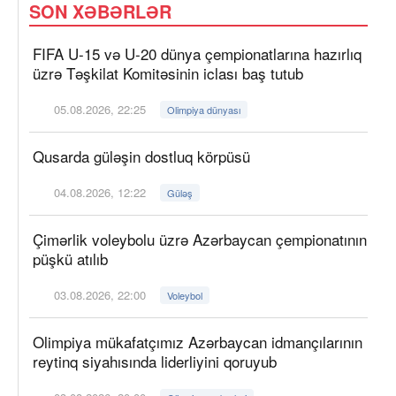
SON XƏBƏRLƏR
FIFA U-15 və U-20 dünya çempionatlarına hazırlıq
üzrə Təşkilat Komitəsinin iclası baş tutub
05.08.2026, 22:25
Olimpiya dünyası
Qusarda güləşin dostluq körpüsü
04.08.2026, 12:22
Güləş
Çimərlik voleybolu üzrə Azərbaycan çempionatının
püşkü atılıb
03.08.2026, 22:00
Voleybol
Olimpiya mükafatçımız Azərbaycan idmançılarının
reytinq siyahısında liderliyini qoruyub