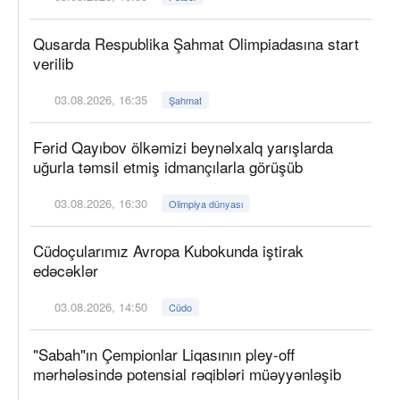
Qusarda Respublika Şahmat Olimpiadasına start
verilib
03.08.2026, 16:35
Şahmat
Fərid Qayıbov ölkəmizi beynəlxalq yarışlarda
uğurla təmsil etmiş idmançılarla görüşüb
03.08.2026, 16:30
Olimpiya dünyası
Cüdoçularımız Avropa Kubokunda iştirak
edəcəklər
03.08.2026, 14:50
Cüdo
"Sabah"ın Çempionlar Liqasının pley-off
mərhələsində potensial rəqibləri müəyyənləşib