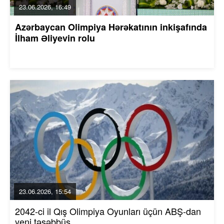
23.06.2026, 16:49
Azərbaycan Olimpiya Hərəkatının inkişafında
İlham Əliyevin rolu
23.06.2026, 15:54
2042-ci il Qış Olimpiya Oyunları üçün ABŞ-dan
yeni təşəbbüs