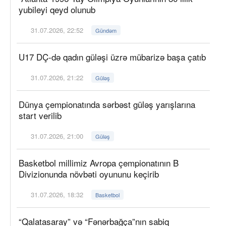
yubileyi qeyd olunub
31.07.2026, 22:52
Gündəm
U17 DÇ-də qadın güləşi üzrə mübarizə başa çatıb
31.07.2026, 21:22
Güləş
Dünya çempionatında sərbəst güləş yarışlarına
start verilib
31.07.2026, 21:00
Güləş
Basketbol millimiz Avropa çempionatının B
Divizionunda növbəti oyununu keçirib
31.07.2026, 18:32
Basketbol
“Qalatasaray” və “Fənərbağça”nın sabiq