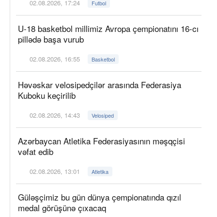
02.08.2026, 17:24
Futbol
U-18 basketbol millimiz Avropa çempionatını 16-cı
pillədə başa vurub
02.08.2026, 16:55
Basketbol
Həvəskar velosipedçilər arasında Federasiya
Kuboku keçirilib
02.08.2026, 14:43
Velosiped
Azərbaycan Atletika Federasiyasının məşqçisi
vəfat edib
02.08.2026, 13:01
Atletika
Güləşçimiz bu gün dünya çempionatında qızıl
medal görüşünə çıxacaq