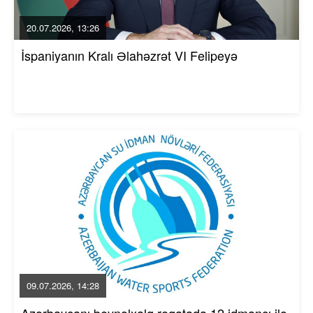
20.07.2026, 13:26
İspaniyanın Kralı Əlahəzrət VI Felipeyə
09.07.2026, 14:28
Azərbaycanı beynəlxalq reqatada 12 idmançı ilə