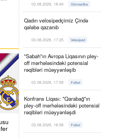
03.08.2026, 18:40
Gimnastika
Qadın velosipedçimiz Çində
qələbə qazanıb
03.08.2026, 17:25
Velosiped
"Sabah"ın Avropa Liqasının pley-
off mərhələsindəki potensial
rəqibləri müəyyənləşib
03.08.2026, 17:06
Futbol
Konfrans Liqası: "Qarabağ"ın
pley-off mərhələsindəki potensial
rəqibləri müəyyənləşdi
çusu
03.08.2026, 16:58
Futbol
fer