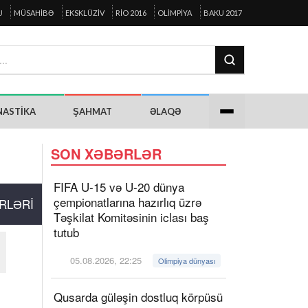
U
MÜSAHIBƏ
EKSKLÜZIV
RIO 2016
OLIMPIYA
BAKU 2017
NASTIKA
ŞAHMAT
ƏLAQƏ
SON XƏBƏRLƏR
FIFA U-15 və U-20 dünya
çempionatlarına hazırlıq üzrə
RLƏRI
Təşkilat Komitəsinin iclası baş
tutub
05.08.2026, 22:25
Olimpiya dünyası
Qusarda güləşin dostluq körpüsü