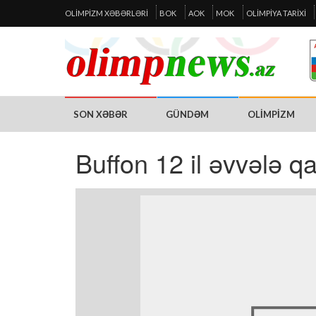
OLIMPIZM XƏBƏRLƏRI
BOK
AOK
MOK
OLIMPIYA TARIXI
SON XƏBƏR
GÜNDƏM
OLIMPIZM
Buffon 12 il əvvələ qa