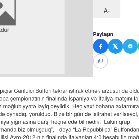
A-
Paylaşın
apıçısı Canluici Buffon təkrar iştirak etmək arzusunda old
opa çempionatının finalında İspaniya və İtaliya matçını t
də məğlubiyyətə layiq deyildik. Heç vaxt bəhanə axtarmır
oynadıq, yorulduq. Bizə bir gün də istirahət verilsəydi
niya yığmasına qarşı heçnə edə bilmədik. Lakin qrup
manda biz olmuşduq”, - deyə “La Repubblica” Buffondan 
llisi Avro-2012-nin finalında italyanları 4:0 hesabı ilə mə