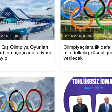
.2026, 10:10
29.06.2026, 09:53
Qış Olimpiya Oyunları
Olimpiyaçılara ilk dəfə
rd tamaşaçı auditoriyası
min dollarlıq xüsusi qr
ayıb
veriləcək