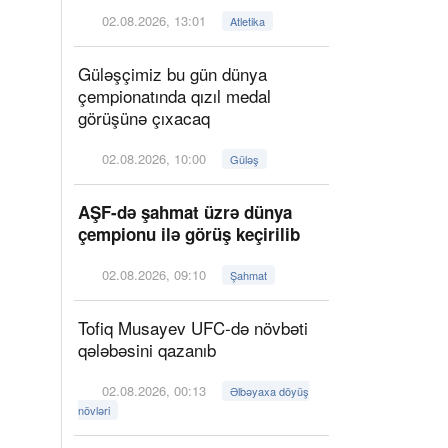
02.08.2026, 13:01
Atletika
Güləşçimiz bu gün dünya
çempionatında qızıl medal
görüşünə çıxacaq
02.08.2026, 10:00
Güləş
AŞF-də şahmat üzrə dünya
çempionu ilə görüş keçirilib
02.08.2026, 09:10
Şahmat
Tofiq Musayev UFC-də növbəti
qələbəsini qazanıb
02.08.2026, 00:13
Əlbəyaxa döyüş
növləri