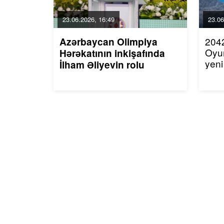
23.06.2026, 16:49
23.06
2042
Azərbaycan Olimpiya
Oyu
Hərəkatının inkişafında
yeni
İlham Əliyevin rolu