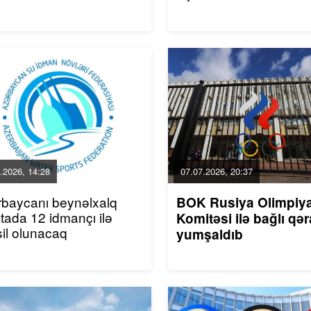
.2026, 14:28
07.07.2026, 20:37
baycanı beynəlxalq
BOK Rusiya Olimpiy
tada 12 idmançı ilə
Komitəsi ilə bağlı qər
il olunacaq
yumşaldıb