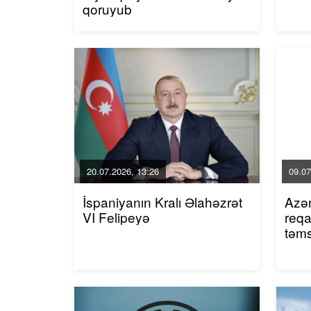
qoruyub
20.07.2026, 13:26
09.07
İspaniyanın Kralı Əlahəzrət
Azər
VI Felipeyə
reqa
təms