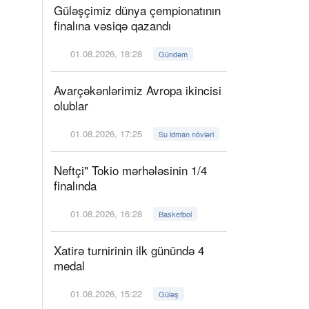
Güləşçimiz dünya çempionatının
finalına vəsiqə qazandı
01.08.2026, 18:28
Gündəm
Avarçəkənlərimiz Avropa ikincisi
olublar
01.08.2026, 17:25
Su idman növləri
Neftçi" Tokio mərhələsinin 1/4
finalında
01.08.2026, 16:28
Basketbol
Xatirə turnirinin ilk günündə 4
medal
01.08.2026, 15:22
Güləş