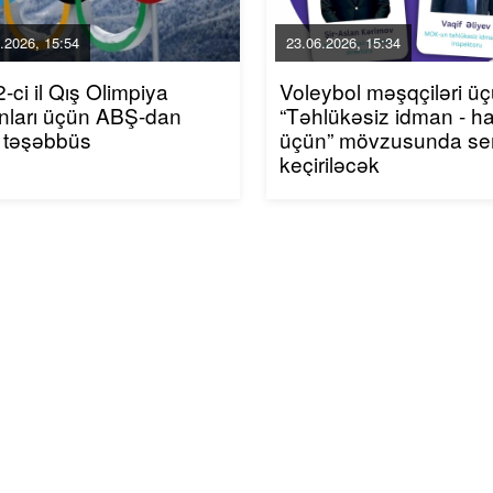
.2026, 15:54
23.06.2026, 15:34
-ci il Qış Olimpiya
Voleybol məşqçiləri ü
nları üçün ABŞ-dan
“Təhlükəsiz idman - h
 təşəbbüs
üçün” mövzusunda se
keçiriləcək