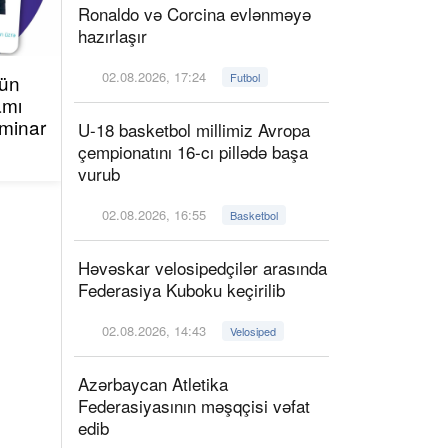
Ronaldo və Corcina evlənməyə
hazırlaşır
02.08.2026, 17:24
çün
Futbol
amı
minar
U-18 basketbol millimiz Avropa
çempionatını 16-cı pillədə başa
vurub
02.08.2026, 16:55
Basketbol
Həvəskar velosipedçilər arasında
Federasiya Kuboku keçirilib
02.08.2026, 14:43
Velosiped
Azərbaycan Atletika
Federasiyasının məşqçisi vəfat
edib