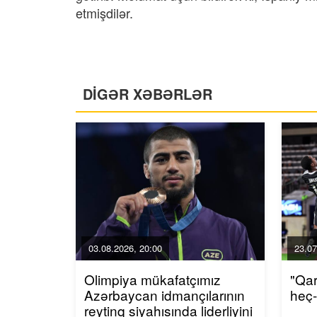
etmişdilər.
DİGƏR XƏBƏRLƏR
03.08.2026, 20:00
23.07
Olimpiya mükafatçımız
"Qa
Azərbaycan idmançılarının
heç
reytinq siyahısında liderliyini