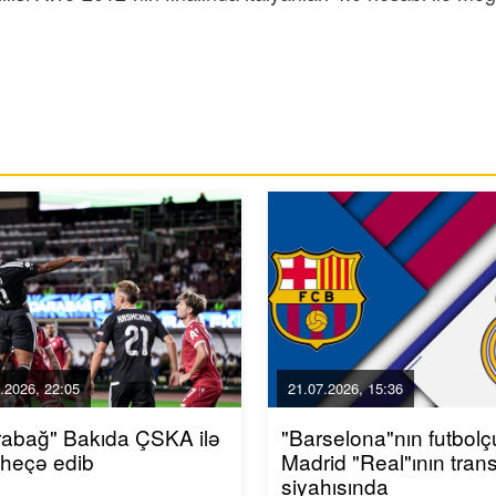
.2026, 22:05
21.07.2026, 15:36
rabağ" Bakıda ÇSKA ilə
"Barselona"nın futbol
-heçə edib
Madrid "Real"ının trans
siyahısında