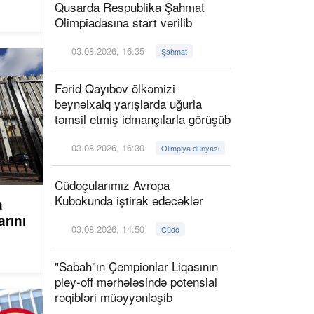
Qusarda Respublika Şahmat
Olimpiadasına start verilib
03.08.2026, 16:35
Şahmat
Fərid Qayıbov ölkəmizi
beynəlxalq yarışlarda uğurla
təmsil etmiş idmançılarla görüşüb
03.08.2026, 16:30
Olimpiya dünyası
Cüdoçularımız Avropa
Kubokunda iştirak edəcəklər
a
arını
03.08.2026, 14:50
Cüdo
"Sabah"ın Çempionlar Liqasının
pley-off mərhələsində potensial
rəqibləri müəyyənləşib