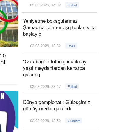
03.08.2026, 14:32
Futbol
Yeniyetmə boksçularımız
Şamaxıda təlim-məşq toplanışına
başlayıb
03.08.2026, 13:32
Boks
 10
ant
"Qarabağ"ın futbolçusu iki ay
yaşıl meydanlardan kənarda
qalacaq
02.08.2026, 23:47
Futbol
Dünya çempionatı: Güləşçimiz
gümüş medal qazandı
02.08.2026, 18:50
Gündəm