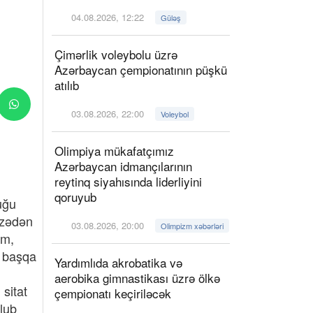
04.08.2026, 12:22
Güləş
Çimərlik voleybolu üzrə
Azərbaycan çempionatının püşkü
atılıb
03.08.2026, 22:00
Voleybol
Olimpiya mükafatçımız
Azərbaycan idmançılarının
reytinq siyahısında liderliyini
qoruyub
uğu
əzədən
03.08.2026, 20:00
Olimpizm xəbərləri
am,
, başqa
Yardımlıda akrobatika və
aerobika gimnastikası üzrə ölkə
sitat
çempionatı keçiriləcək
ğlub