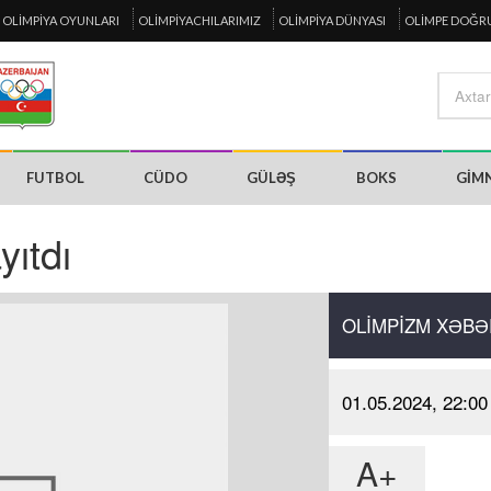
OLIMPIYA OYUNLARI
OLIMPIYACHILARIMIZ
OLIMPIYA DÜNYASI
OLIMPE DOĞR
FUTBOL
CÜDO
GÜLƏŞ
BOKS
GIM
yıtdı
OLIMPIZM XƏBƏ
01.05.2024, 22:00
A+