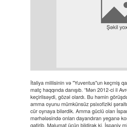
İtaliya millisinin və "Yuventus"un keçmiş q
matç haqqında danışıb. “Mən 2012-ci il Avr
keçirilsəydi, gözəl olardı. Bu həmin görüş
amma oyunu mümkünsüz psixofiziki şəraitdə 
cür oynaya bilərdik. Amma güclü olan İspa
mərhələsində onları dayandıran yeganə ko
gətirib. Məlumat üçün bildirək ki, İspaniy mi