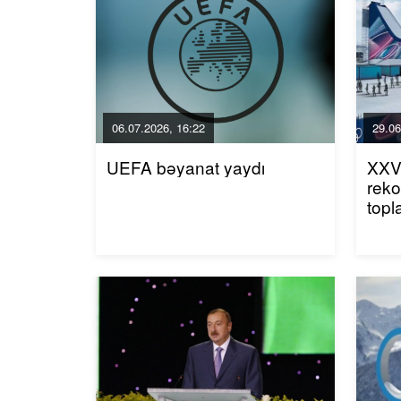
06.07.2026, 16:22
29.06
UEFA bəyanat yaydı
XXV 
reko
topl