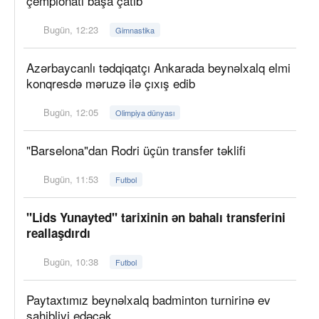
çempionatı başa çatıb
Bugün, 12:23
Gimnastika
Azərbaycanlı tədqiqatçı Ankarada beynəlxalq elmi
konqresdə məruzə ilə çıxış edib
Bugün, 12:05
Olimpiya dünyası
"Barselona"dan Rodri üçün transfer təklifi
Bugün, 11:53
Futbol
"Lids Yunayted" tarixinin ən bahalı transferini
reallaşdırdı
Bugün, 10:38
Futbol
Paytaxtımız beynəlxalq badminton turnirinə ev
sahibliyi edəcək