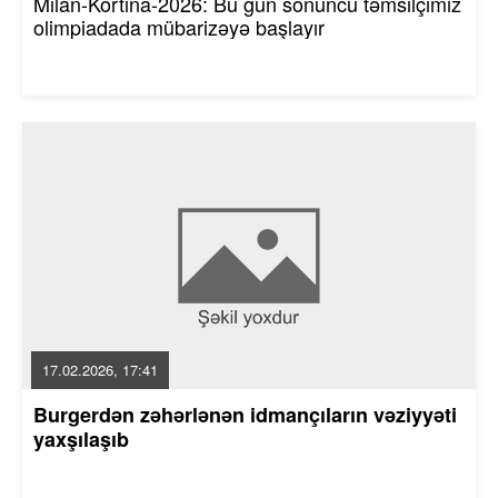
Milan-Kortina-2026: Bu gün sonuncu təmsilçimiz
olimpiadada mübarizəyə başlayır
17.02.2026, 17:41
Burgerdən zəhərlənən idmançıların vəziyyəti
yaxşılaşıb