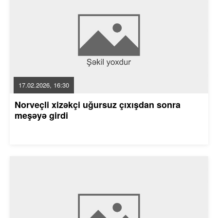
17.02.2026, 16:30
Norveçli xizəkçi uğursuz çıxışdan sonra
meşəyə girdi