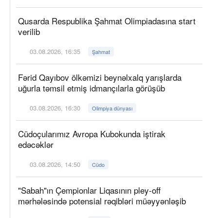
Qusarda Respublika Şahmat Olimpiadasına start
verilib
03.08.2026, 16:35
Şahmat
Fərid Qayıbov ölkəmizi beynəlxalq yarışlarda
uğurla təmsil etmiş idmançılarla görüşüb
03.08.2026, 16:30
Olimpiya dünyası
Cüdoçularımız Avropa Kubokunda iştirak
edəcəklər
03.08.2026, 14:50
Cüdo
"Sabah"ın Çempionlar Liqasının pley-off
mərhələsində potensial rəqibləri müəyyənləşib