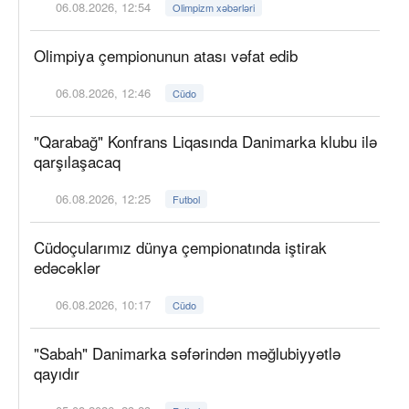
06.08.2026, 12:54
Olimpizm xəbərləri
Olimpiya çempionunun atası vəfat edib
06.08.2026, 12:46
Cüdo
"Qarabağ" Konfrans Liqasında Danimarka klubu ilə
qarşılaşacaq
06.08.2026, 12:25
Futbol
Cüdoçularımız dünya çempionatında iştirak
edəcəklər
06.08.2026, 10:17
Cüdo
"Sabah" Danimarka səfərindən məğlubiyyətlə
qayıdır