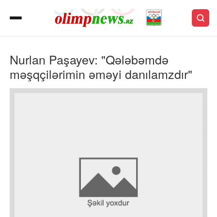
Nurlan Paşayev: "Qələbəmdə
məşqçilərimin əməyi danılamzdır"