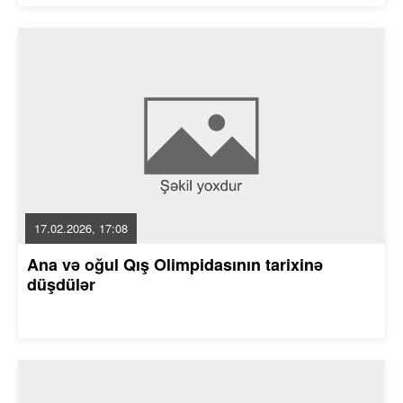
17.02.2026, 17:08
Ana və oğul Qış Olimpidasının tarixinə
düşdülər