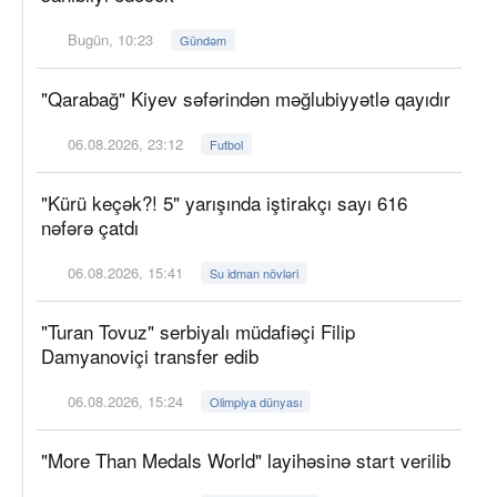
Bugün, 10:23
Gündəm
"Qarabağ" Kiyev səfərindən məğlubiyyətlə qayıdır
06.08.2026, 23:12
Futbol
"Kürü keçək?! 5" yarışında iştirakçı sayı 616
nəfərə çatdı
06.08.2026, 15:41
Su idman növləri
"Turan Tovuz" serbiyalı müdafiəçi Filip
Damyanoviçi transfer edib
06.08.2026, 15:24
Olimpiya dünyası
"More Than Medals World" layihəsinə start verilib