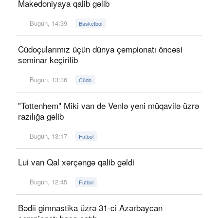
Makedoniyaya qalib gəlib
Bugün, 14:39
Basketbol
Cüdoçularımız üçün dünya çempionatı öncəsi
seminar keçirilib
Bugün, 13:36
Cüdo
"Tottenhem" Miki van de Venlə yeni müqavilə üzrə
razılığa gəlib
Bugün, 13:17
Futbol
Lui van Qal xərçəngə qalib gəldi
Bugün, 12:45
Futbol
Bədii gimnastika üzrə 31-ci Azərbaycan