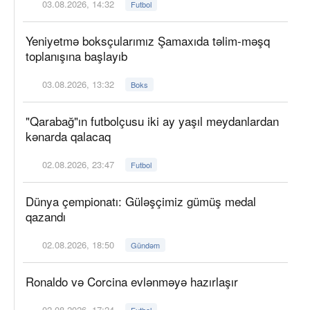
03.08.2026, 14:32
Futbol
Yeniyetmə boksçularımız Şamaxıda təlim-məşq
toplanışına başlayıb
03.08.2026, 13:32
Boks
"Qarabağ"ın futbolçusu iki ay yaşıl meydanlardan
kənarda qalacaq
02.08.2026, 23:47
Futbol
Dünya çempionatı: Güləşçimiz gümüş medal
qazandı
02.08.2026, 18:50
Gündəm
Ronaldo və Corcina evlənməyə hazırlaşır
02.08.2026, 17:24
Futbol