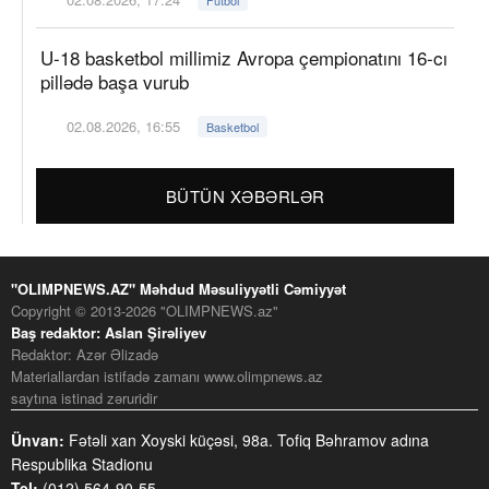
U-18 basketbol millimiz Avropa çempionatını 16-cı
pillədə başa vurub
02.08.2026, 16:55
Basketbol
BÜTÜN XƏBƏRLƏR
"OLIMPNEWS.AZ" Məhdud Məsuliyyətli Cəmiyyət
Copyright © 2013-2026 "OLIMPNEWS.az"
Baş redaktor: Aslan Şirəliyev
Redaktor: Azər Əlizadə
Materiallardan istifadə zamanı www.olimpnews.az
saytına istinad zəruridir
Ünvan:
Fətəli xan Xoyski küçəsi, 98a. Tofiq Bəhramov adına
Respublika Stadionu
Tel:
(012) 564-90-55