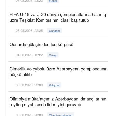
05.08.2026, 23:23
Futbol
FIFA U-15 və U-20 dünya çempionatlarına hazırlıq
üzrə Təşkilat Komitəsinin iclası baş tutub
05.08.2026, 22:25
Gündəm
Qusarda güləşin dostluq körpüsü
04.08.2026, 12:22
Güləş
Çimərlik voleybolu üzrə Azərbaycan çempionatının
püşkü atılıb
03.08.2026, 22:00
Voleybol
Olimpiya mükafatçımız Azərbaycan idmançılarının
reytinq siyahısında liderliyini qoruyub
03.08.2026, 20:00
Olimpizm xəbərləri