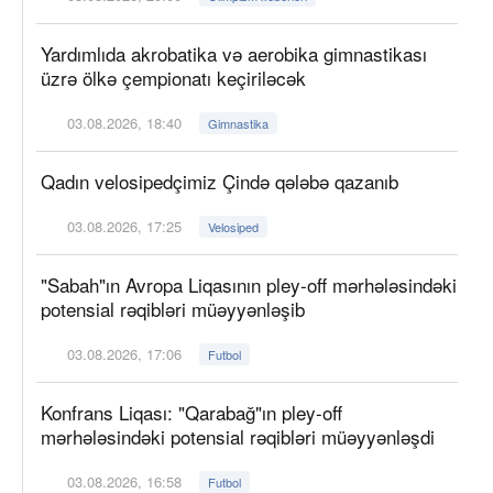
Yardımlıda akrobatika və aerobika gimnastikası
üzrə ölkə çempionatı keçiriləcək
03.08.2026, 18:40
Gimnastika
Qadın velosipedçimiz Çində qələbə qazanıb
03.08.2026, 17:25
Velosiped
"Sabah"ın Avropa Liqasının pley-off mərhələsindəki
potensial rəqibləri müəyyənləşib
03.08.2026, 17:06
Futbol
Konfrans Liqası: "Qarabağ"ın pley-off
mərhələsindəki potensial rəqibləri müəyyənləşdi
03.08.2026, 16:58
Futbol