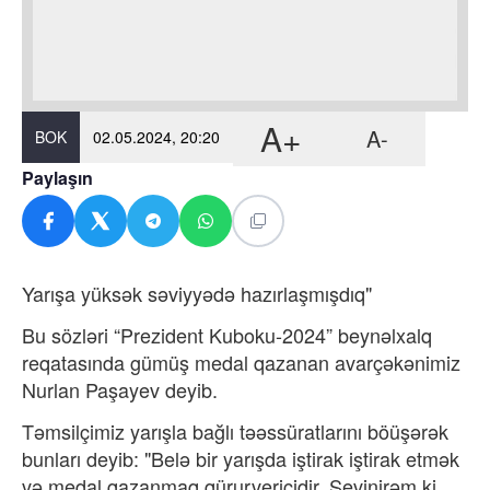
A+
A-
BOK
02.05.2024, 20:20
Paylaşın
Yarışa yüksək səviyyədə hazırlaşmışdıq"
Bu sözləri “Prezident Kuboku-2024” beynəlxalq
reqatasında gümüş medal qazanan avarçəkənimiz
Nurlan Paşayev deyib.
Təmsilçimiz yarışla bağlı təəssüratlarını böüşərək
bunları deyib: "Belə bir yarışda iştirak iştirak etmək
və medal qazanmaq qürurvericidir. Sevinirəm ki,