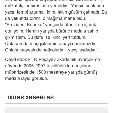
mükafatçılar sırasında yer aldım. Yarışın sonlarına
yaxın tempi artırmalı idim, lakin gücüm çatmadı. Bu
da yekunda birinci olmağıma mane oldu.
"Prezident Kuboku" yarışında ötən il də iştirak
etmişdim. Həmin yarışda bürünc medala sahib
çıxmışdım. Bu dəfə isə ikinci yeri tutdum.
Qələbəmdə məşqçilərimin əməyi danılamzdır.
Onların sayəsində nəticələrimi yaxşılaşdırdım".
Qeyd edək ki, N.Paşayev akademik avarçəkmə
növündə 2006-2007 təvəllüdlü idmançıların
mübarizəsində 1500 məsafəyə yarışda gümüş
medala layiq görülüb.
DİGƏR XƏBƏRLƏR