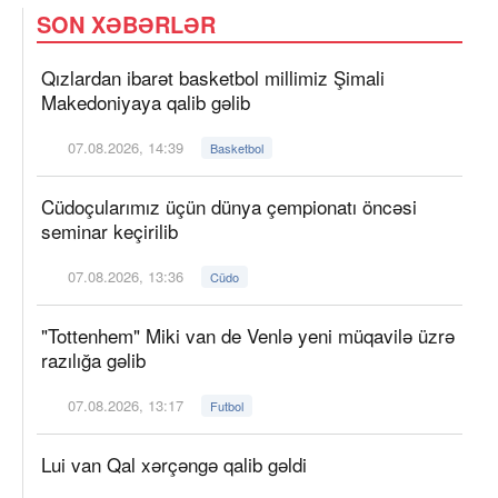
SON XƏBƏRLƏR
Qızlardan ibarət basketbol millimiz Şimali
Makedoniyaya qalib gəlib
07.08.2026, 14:39
Basketbol
Cüdoçularımız üçün dünya çempionatı öncəsi
seminar keçirilib
07.08.2026, 13:36
Cüdo
"Tottenhem" Miki van de Venlə yeni müqavilə üzrə
razılığa gəlib
07.08.2026, 13:17
Futbol
Lui van Qal xərçəngə qalib gəldi