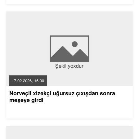
17.02.2026, 16:30
Norveçli xizəkçi uğursuz çıxışdan sonra
meşəyə girdi