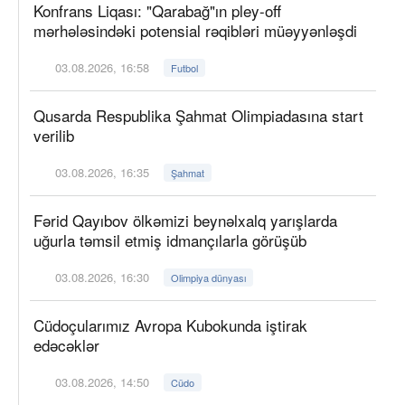
Konfrans Liqası: "Qarabağ"ın pley-off
mərhələsindəki potensial rəqibləri müəyyənləşdi
03.08.2026, 16:58
Futbol
Qusarda Respublika Şahmat Olimpiadasına start
verilib
03.08.2026, 16:35
Şahmat
Fərid Qayıbov ölkəmizi beynəlxalq yarışlarda
uğurla təmsil etmiş idmançılarla görüşüb
03.08.2026, 16:30
Olimpiya dünyası
Cüdoçularımız Avropa Kubokunda iştirak
edəcəklər
03.08.2026, 14:50
Cüdo