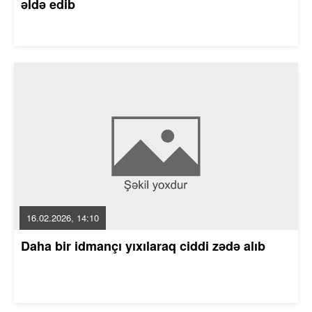
əldə edib
16.02.2026, 14:10
Daha bir idmançı yıxılaraq ciddi zədə alıb