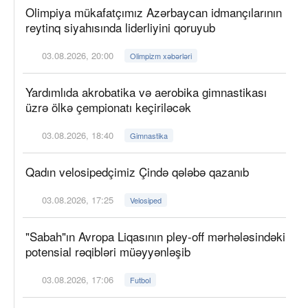
Olimpiya mükafatçımız Azərbaycan idmançılarının
reytinq siyahısında liderliyini qoruyub
03.08.2026, 20:00
Olimpizm xəbərləri
Yardımlıda akrobatika və aerobika gimnastikası
üzrə ölkə çempionatı keçiriləcək
03.08.2026, 18:40
Gimnastika
Qadın velosipedçimiz Çində qələbə qazanıb
03.08.2026, 17:25
Velosiped
"Sabah"ın Avropa Liqasının pley-off mərhələsindəki
potensial rəqibləri müəyyənləşib
03.08.2026, 17:06
Futbol