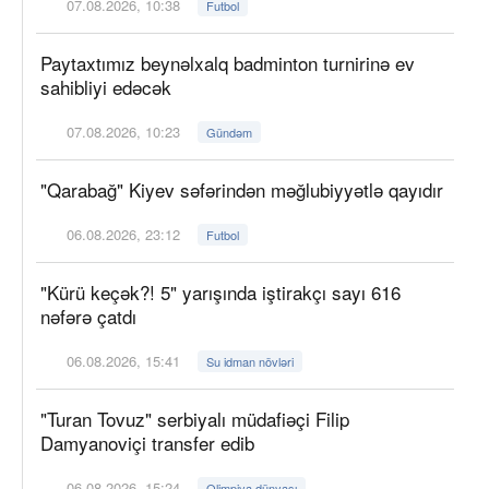
07.08.2026, 10:38
Futbol
Paytaxtımız beynəlxalq badminton turnirinə ev
sahibliyi edəcək
07.08.2026, 10:23
Gündəm
"Qarabağ" Kiyev səfərindən məğlubiyyətlə qayıdır
06.08.2026, 23:12
Futbol
"Kürü keçək?! 5" yarışında iştirakçı sayı 616
nəfərə çatdı
06.08.2026, 15:41
Su idman növləri
"Turan Tovuz" serbiyalı müdafiəçi Filip
Damyanoviçi transfer edib
06.08.2026, 15:24
Olimpiya dünyası