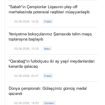
"Sabah"ın Çempionlar Liqasının pley-off
mərhələsində potensial rəqibləri müəyyənləşib
03.08.2026, 14:32
Futbol
Yeniyetmə boksçularımız Şamaxıda təlim-məşq
toplanışına başlayıb
03.08.2026, 13:32
Boks
"Qarabağ"ın futbolçusu iki ay yaşıl meydanlardan
kənarda qalacaq
02.08.2026, 23:47
Futbol
Dünya çempionatı: Güləşçimiz gümüş medal
qazandı
02.08.2026, 18:50
Gündəm