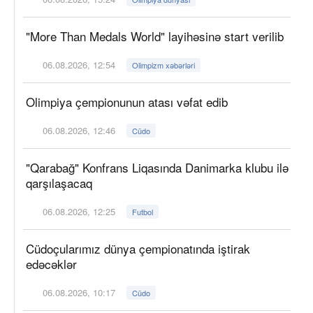
"More Than Medals World" layihəsinə start verilib
06.08.2026, 12:54
Olimpizm xəbərləri
Olimpiya çempionunun atası vəfat edib
06.08.2026, 12:46
Cüdo
"Qarabağ" Konfrans Liqasında Danimarka klubu ilə
qarşılaşacaq
06.08.2026, 12:25
Futbol
Cüdoçularımız dünya çempionatında iştirak
edəcəklər
06.08.2026, 10:17
Cüdo