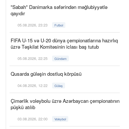
"Sabah" Danimarka səfərindən məğlubiyyətlə
qayıdır
05.08.2026, 23:23
Futbol
FIFA U-15 və U-20 dünya çempionatlarına hazırlıq
üzrə Təşkilat Komitəsinin iclası baş tutub
05.08.2026, 22:25
Gündəm
Qusarda güləşin dostluq körpüsü
04.08.2026, 12:22
Güləş
Çimərlik voleybolu üzrə Azərbaycan çempionatının
püşkü atılıb
03.08.2026, 22:00
Voleybol