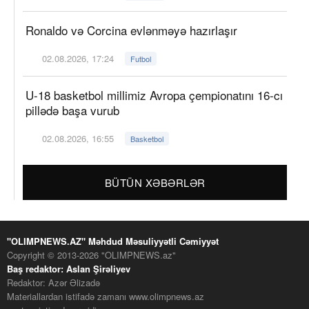
Ronaldo və Corcina evlənməyə hazırlaşır
02.08.2026, 17:24
Futbol
U-18 basketbol millimiz Avropa çempionatını 16-cı
pillədə başa vurub
02.08.2026, 16:55
Basketbol
BÜTÜN XƏBƏRLƏR
"OLIMPNEWS.AZ" Məhdud Məsuliyyətli Cəmiyyət
Copyright © 2013-2026 "OLIMPNEWS.az"
Baş redaktor: Aslan Şirəliyev
Redaktor: Azər Əlizadə
Materiallardan istifadə zamanı www.olimpnews.az