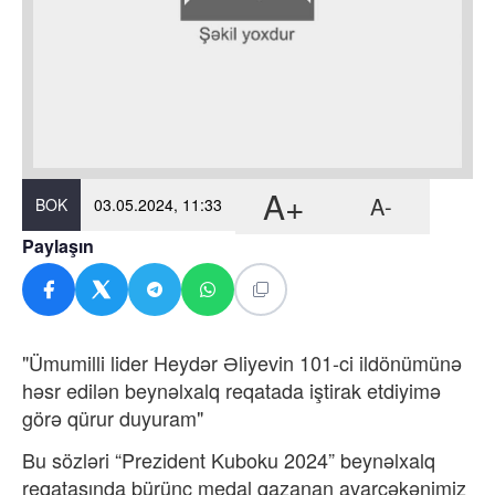
A+
A-
BOK
03.05.2024, 11:33
Paylaşın
"Ümumilli lider Heydər Əliyevin 101-ci ildönümünə
həsr edilən beynəlxalq reqatada iştirak etdiyimə
görə qürur duyuram"
Bu sözləri “Prezident Kuboku 2024” beynəlxalq
reqatasında bürünc medal qazanan avarçəkənimiz