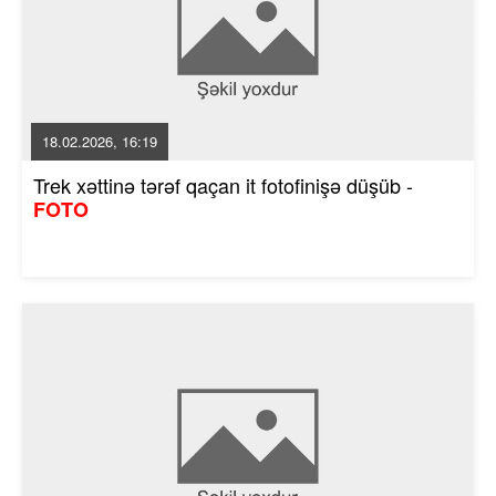
18.02.2026, 16:19
Trek xəttinə tərəf qaçan it fotofinişə düşüb -
FOTO