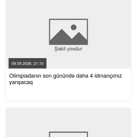
09.05.2026, 21:10
Olimpiadanın son günündə daha 4 idmançımız
yarışacaq