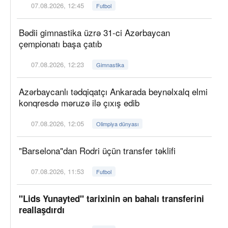
07.08.2026, 12:45
Futbol
Bədii gimnastika üzrə 31-ci Azərbaycan
çempionatı başa çatıb
07.08.2026, 12:23
Gimnastika
Azərbaycanlı tədqiqatçı Ankarada beynəlxalq elmi
konqresdə məruzə ilə çıxış edib
07.08.2026, 12:05
Olimpiya dünyası
"Barselona"dan Rodri üçün transfer təklifi
07.08.2026, 11:53
Futbol
"Lids Yunayted" tarixinin ən bahalı transferini
reallaşdırdı