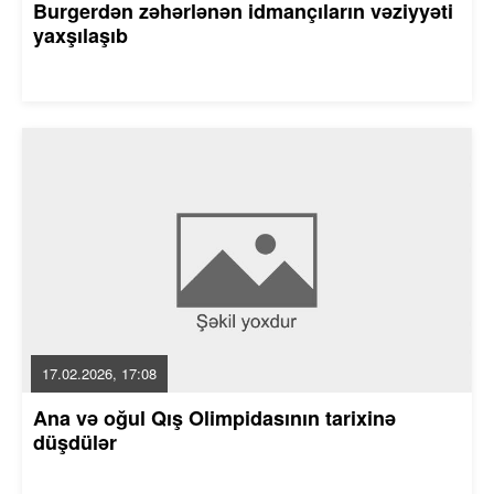
Burgerdən zəhərlənən idmançıların vəziyyəti
yaxşılaşıb
17.02.2026, 17:08
Ana və oğul Qış Olimpidasının tarixinə
düşdülər