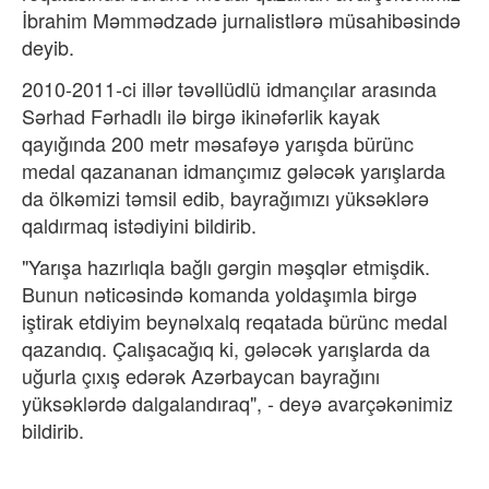
İbrahim Məmmədzadə jurnalistlərə müsahibəsində
deyib.
2010-2011-ci illər təvəllüdlü idmançılar arasında
Sərhad Fərhadlı ilə birgə ikinəfərlik kayak
qayığında 200 metr məsafəyə yarışda bürünc
medal qazananan idmançımız gələcək yarışlarda
da ölkəmizi təmsil edib, bayrağımızı yüksəklərə
qaldırmaq istədiyini bildirib.
"Yarışa hazırlıqla bağlı gərgin məşqlər etmişdik.
Bunun nəticəsində komanda yoldaşımla birgə
iştirak etdiyim beynəlxalq reqatada bürünc medal
qazandıq. Çalışacağıq ki, gələcək yarışlarda da
uğurla çıxış edərək Azərbaycan bayrağını
yüksəklərdə dalgalandıraq", - deyə avarçəkənimiz
bildirib.