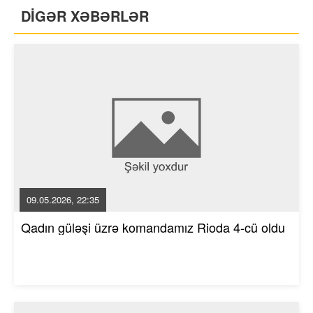
DİGƏR XƏBƏRLƏR
09.05.2026, 22:35
Qadın güləşi üzrə komandamız Rioda 4-cü oldu