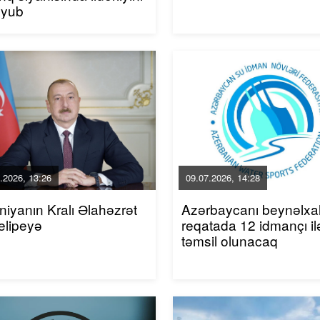
uyub
.2026, 13:26
09.07.2026, 14:28
niyanın Kralı Əlahəzrət
Azərbaycanı beynəlxa
elipeyə
reqatada 12 idmançı il
təmsil olunacaq