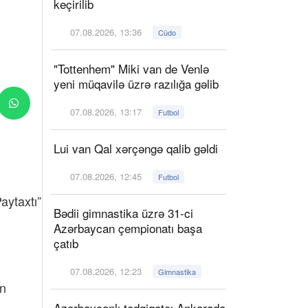
keçirilib
07.08.2026, 13:36
Cüdo
"Tottenhem" Miki van de Venlə
yeni müqavilə üzrə razılığa gəlib
07.08.2026, 13:17
Futbol
Lui van Qal xərçəngə qalib gəldi
07.08.2026, 12:45
Futbol
aytaxtı”
Bədii gimnastika üzrə 31-ci
Azərbaycan çempionatı başa
çatıb
07.08.2026, 12:23
Gimnastika
an
Azərbaycanlı tədqiqatçı Ankarada