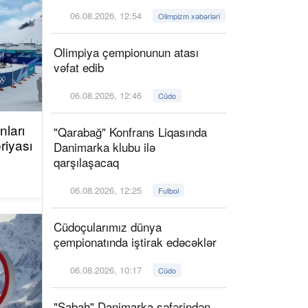
06.08.2026, 12:54
Olimpizm xəbərləri
Olimpiya çempionunun atası
vəfat edib
06.08.2026, 12:46
Cüdo
ları
"Qarabağ" Konfrans Liqasında
riyası
Danimarka klubu ilə
qarşılaşacaq
06.08.2026, 12:25
Futbol
Cüdoçularımız dünya
çempionatında iştirak edəcəklər
06.08.2026, 10:17
Cüdo
"Sabah" Danimarka səfərindən