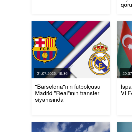
qor
21.07.2026, 15:36
20.07
"Barselona"nın futbolçusu
İspa
Madrid "Real"ının transfer
VI F
siyahısında