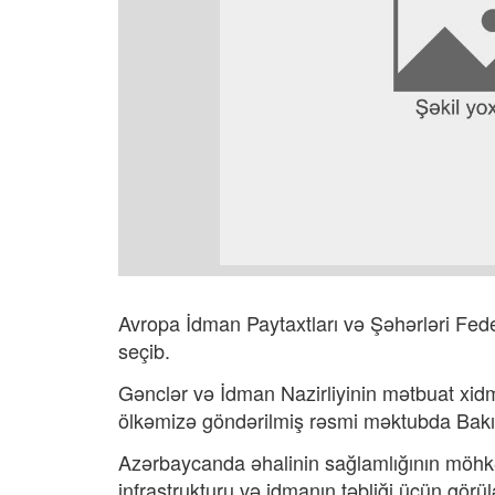
Avropa İdman Paytaxtları və Şəhərləri Fede
seçib.
Gənclər və İdman Nazirliyinin mətbuat xid
ölkəmizə göndərilmiş rəsmi məktubda Bakı ş
Azərbaycanda əhalinin sağlamlığının möhk
infrastrukturu və idmanın təbliği üçün görü