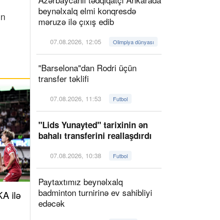
beynəlxalq elmi konqresdə
in
məruzə ilə çıxış edib
07.08.2026, 12:05
Olimpiya dünyası
"Barselona"dan Rodri üçün
transfer təklifi
07.08.2026, 11:53
Futbol
"Lids Yunayted" tarixinin ən
bahalı transferini reallaşdırdı
07.08.2026, 10:38
Futbol
Paytaxtımız beynəlxalq
badminton turnirinə ev sahibliyi
A ilə
edəcək