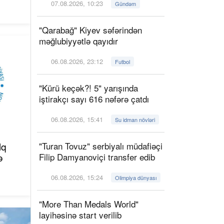
07.08.2026, 10:23
Gündəm
"Qarabağ" Kiyev səfərindən
məğlubiyyətlə qayıdır
06.08.2026, 23:12
Futbol
"Kürü keçək?! 5" yarışında
iştirakçı sayı 616 nəfərə çatdı
06.08.2026, 15:41
Su idman növləri
lq
"Turan Tovuz" serbiyalı müdafiəçi
ə
Filip Damyanoviçi transfer edib
06.08.2026, 15:24
Olimpiya dünyası
"More Than Medals World"
layihəsinə start verilib