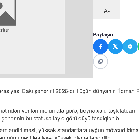
A-
Paylaşın
rasiyası Bakı şəhərini 2026-cı il üçün dünyanın “İdman P
mətindən verilən məlumata görə, beynəlxalq təşkilatdan
əhərinin bu statusa layiq görüldüyü təsdiqlənib.
əmləndirilməsi, yüksək standartlara uyğun mövcud idm
lən nümunəvi fəaliyyət yüksək qiymətləndirilib.