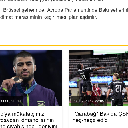
ın Brüssel şəhərində, Avropa Parlamentində Bakı şəhərin
imat mərasiminin keçirilməsi planlaşdırılır.
.2026, 20:00
23.07.2026, 22:05
piya mükafatçımız
"Qarabağ" Bakıda ÇSK
baycan idmançılarının
heç-heçə edib
inq siyahısında liderliyini