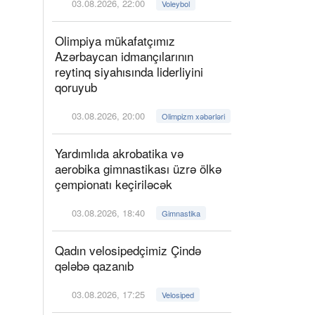
03.08.2026, 22:00
Voleybol
Olimpiya mükafatçımız
Azərbaycan idmançılarının
reytinq siyahısında liderliyini
qoruyub
03.08.2026, 20:00
Olimpizm xəbərləri
Yardımlıda akrobatika və
aerobika gimnastikası üzrə ölkə
çempionatı keçiriləcək
03.08.2026, 18:40
Gimnastika
Qadın velosipedçimiz Çində
qələbə qazanıb
03.08.2026, 17:25
Velosiped