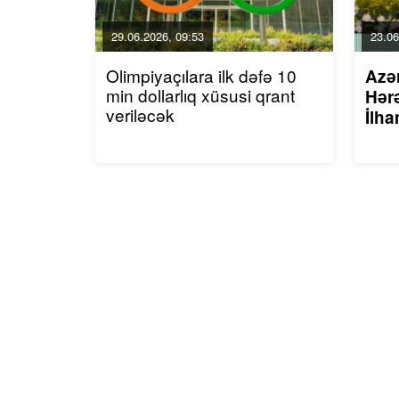
29.06.2026, 09:53
23.06
Olimpiyaçılara ilk dəfə 10
Azə
min dollarlıq xüsusi qrant
Hərə
veriləcək
İlha