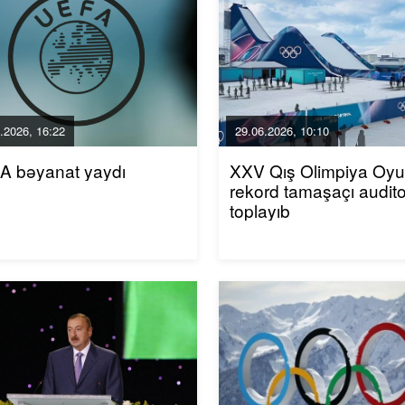
.2026, 16:22
29.06.2026, 10:10
A bəyanat yaydı
XXV Qış Olimpiya Oyun
rekord tamaşaçı audito
toplayıb