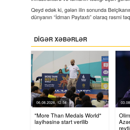
Qeyd edək ki, gələn ilin sonunda Belçikan
dünyanın “İdman Paytaxtı” olaraq rəsmi təqd
DİGƏR XƏBƏRLƏR
06.08.2026, 12:54
03.08
"More Than Medals World"
Olim
layihəsinə start verilib
Azər
reyt