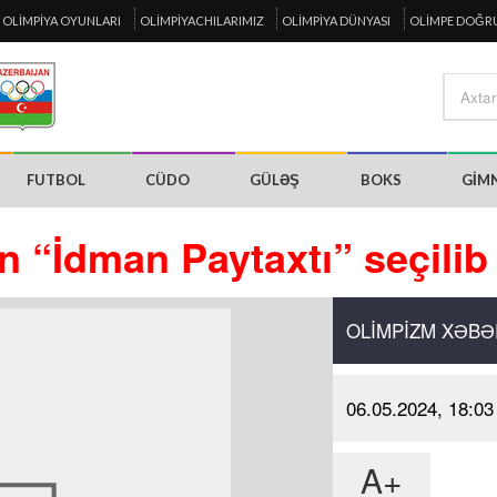
OLIMPIYA OYUNLARI
OLIMPIYACHILARIMIZ
OLIMPIYA DÜNYASI
OLIMPE DOĞR
FUTBOL
CÜDO
GÜLƏŞ
BOKS
GIM
n “İdman Paytaxtı” seçilib
OLIMPIZM XƏBƏ
06.05.2024, 18:03
A+