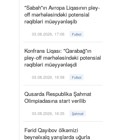
"Sabah"ın Avropa Liqasının pley-
off mərhələsindəki potensial
rəqibləri müəyyənləşib
03.08.2026, 17:06
Futbol
Konfrans Liqası: "Qarabağ"ın
pley-off mərhələsindəki potensial
rəqibləri müəyyənləşdi
03.08.2026, 16:58
Futbol
Qusarda Respublika Şahmat
Olimpiadasına start verilib
03.08.2026, 16:35
Şahmat
Fərid Qayıbov ölkəmizi
beynəlxalq yarışlarda uğurla