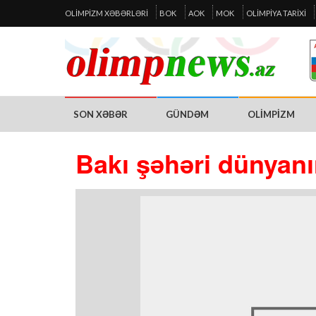
OLIMPIZM XƏBƏRLƏRI
BOK
AOK
MOK
OLIMPIYA TARIXI
SON XƏBƏR
GÜNDƏM
OLIMPIZM
Bakı şəhəri dünyanı