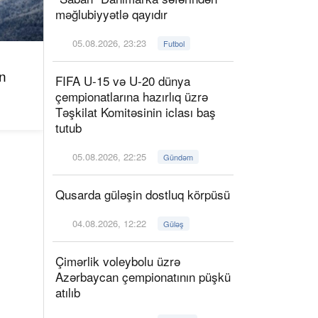
məğlubiyyətlə qayıdır
05.08.2026, 23:23
Futbol
n
FIFA U-15 və U-20 dünya
çempionatlarına hazırlıq üzrə
Təşkilat Komitəsinin iclası baş
tutub
05.08.2026, 22:25
Gündəm
Qusarda güləşin dostluq körpüsü
04.08.2026, 12:22
Güləş
Çimərlik voleybolu üzrə
Azərbaycan çempionatının püşkü
atılıb