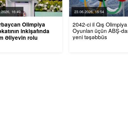
.2026, 16:49
23.06.2026, 15:54
2042-ci il Qış Olimpiya
rbaycan Olimpiya
Oyunları üçün ABŞ-da
katının inkişafında
yeni təşəbbüs
m Əliyevin rolu