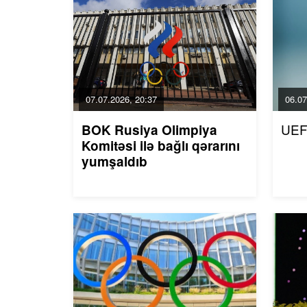
07.07.2026, 20:37
06.07
UEF
BOK Rusiya Olimpiya
Komitəsi ilə bağlı qərarını
yumşaldıb