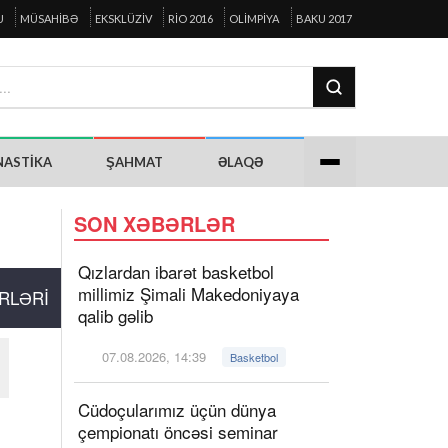
U
MÜSAHIBƏ
EKSKLÜZIV
RIO 2016
OLIMPIYA
BAKU 2017
NASTIKA
ŞAHMAT
ƏLAQƏ
SON XƏBƏRLƏR
Qızlardan ibarət basketbol
millimiz Şimali Makedoniyaya
RLƏRI
qalib gəlib
07.08.2026, 14:39
Basketbol
Cüdoçularımız üçün dünya
çempionatı öncəsi seminar