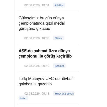
02.08.2026, 13:01
Atletika
Güləşçimiz bu gün dünya
çempionatında qızıl medal
görüşünə çıxacaq
02.08.2026, 10:00
Güləş
AŞF-də şahmat üzrə dünya
çempionu ilə görüş keçirilib
02.08.2026, 09:10
Şahmat
Tofiq Musayev UFC-də növbəti
qələbəsini qazanıb
02.08.2026, 00:13
Əlbəyaxa döyüş
növləri