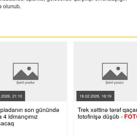
ə olunub.
.2026, 21:10
18.02.2026, 16:19
mpiadanın son günündə
Trek xəttinə tərəf qaçan
a 4 idmançımız
fotofinişə düşüb -
FOT
şacaq