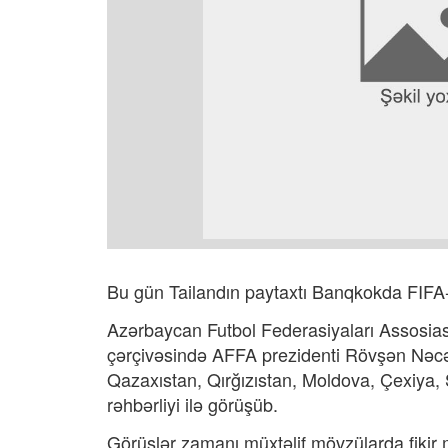
Bu gün Tailandın paytaxtı Banqkokda FIFA-n
Azərbaycan Futbol Federasiyaları Assosia
çərçivəsində AFFA prezidenti Rövşən Nəcə
Qazaxıstan, Qırğızıstan, Moldova, Çexiya, Ş
rəhbərliyi ilə görüşüb.
Görüşlər zamanı müxtəlif mövzülarda fikir m