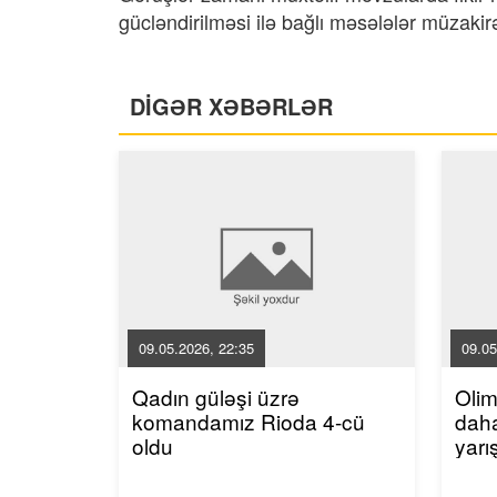
gücləndirilməsi ilə bağlı məsələlər müzakir
DİGƏR XƏBƏRLƏR
09.05.2026, 22:35
09.05
Qadın güləşi üzrə
Oli
komandamız Rioda 4-cü
dah
oldu
yarı