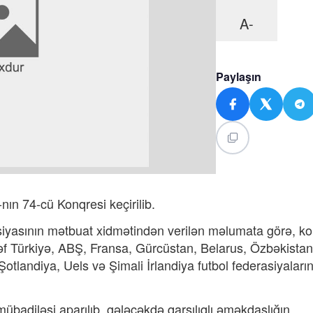
A-
Paylaşın
ın 74-cü Konqresi keçirilib.
siyasının mətbuat xidmətindən verilən məlumata görə, k
f Türkiyə, ABŞ, Fransa, Gürcüstan, Belarus, Özbəkistan
otlandiya, Uels və Şimali İrlandiya futbol federasiyaların
übadiləsi aparılıb, gələcəkdə qarşılıqlı əməkdaşlığın