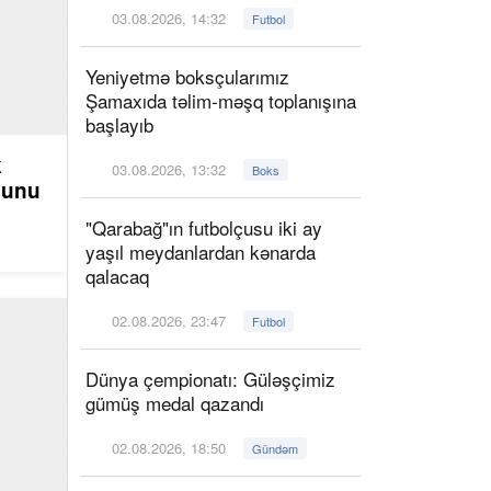
03.08.2026, 14:32
Futbol
Yeniyetmə boksçularımız
Şamaxıda təlim-məşq toplanışına
başlayıb
k
03.08.2026, 13:32
Boks
ğunu
"Qarabağ"ın futbolçusu iki ay
yaşıl meydanlardan kənarda
qalacaq
02.08.2026, 23:47
Futbol
Dünya çempionatı: Güləşçimiz
gümüş medal qazandı
02.08.2026, 18:50
Gündəm