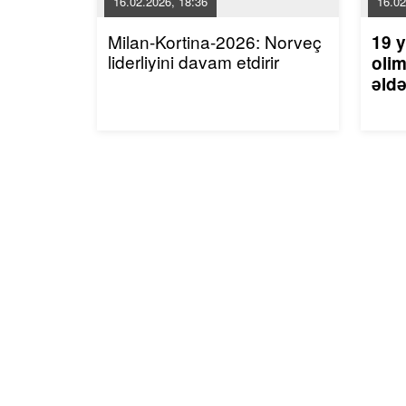
16.02.2026, 18:36
16.02
Milan-Kortina-2026: Norveç
19 y
liderliyini davam etdirir
olim
əldə