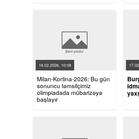
18.02.2026, 10:08
17.02
Milan-Kortina-2026: Bu gün
Bur
sonuncu təmsilçimiz
idma
olimpiadada mübarizəyə
yaxş
başlayır