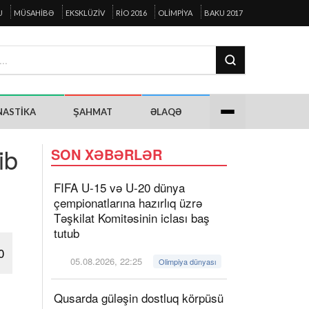
U
MÜSAHIBƏ
EKSKLÜZIV
RIO 2016
OLIMPIYA
BAKU 2017
NASTIKA
ŞAHMAT
ƏLAQƏ
ib
SON XƏBƏRLƏR
FIFA U-15 və U-20 dünya
çempionatlarına hazırlıq üzrə
Təşkilat Komitəsinin iclası baş
tutub
0
05.08.2026, 22:25
Olimpiya dünyası
Qusarda güləşin dostluq körpüsü