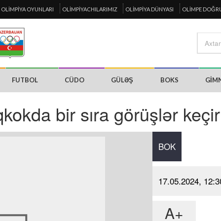
OLIMPIYA OYUNLARI
OLIMPIYACHILARIMIZ
OLIMPIYA DÜNYASI
OLIMPE DOĞR
FUTBOL
CÜDO
GÜLƏŞ
BOKS
GIM
okda bir sıra görüşlər keçir
BOK
17.05.2024, 12:3
A+