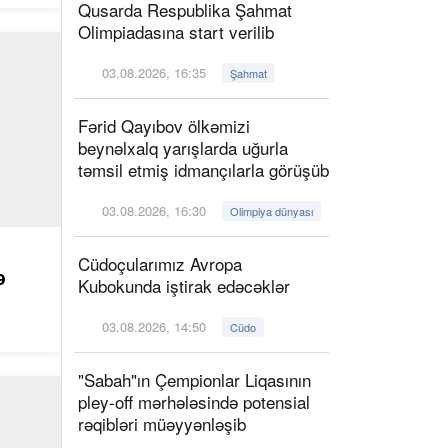
Qusarda Respublika Şahmat
Olimpiadasına start verilib
03.08.2026, 16:35
Şahmat
Fərid Qayıbov ölkəmizi
beynəlxalq yarışlarda uğurla
təmsil etmiş idmançılarla görüşüb
03.08.2026, 16:30
Olimpiya dünyası
Cüdoçularımız Avropa
ə
Kubokunda iştirak edəcəklər
03.08.2026, 14:50
Cüdo
"Sabah"ın Çempionlar Liqasının
pley-off mərhələsində potensial
rəqibləri müəyyənləşib