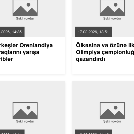
.2026, 14:35
17.02.2026, 13:51
rkeşlər Qrenlandiya
Ölkəsinə və özünə il
aqlarını yarışa
Olimpiya çempionlu
riblər
qazandırdı