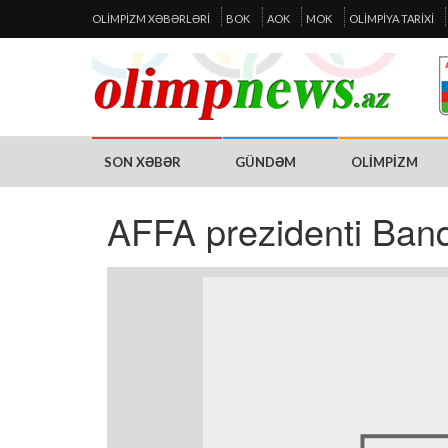
OLIMPIZM XƏBƏRLƏRI
BOK
AOK
MOK
OLIMPIYA TARIXI
SON XƏBƏR
GÜNDƏM
OLIMPIZM
AFFA prezidenti Banqk