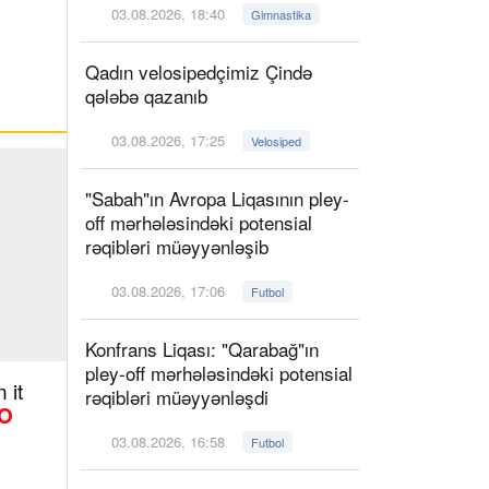
03.08.2026, 18:40
Gimnastika
Qadın velosipedçimiz Çində
qələbə qazanıb
03.08.2026, 17:25
Velosiped
"Sabah"ın Avropa Liqasının pley-
off mərhələsindəki potensial
rəqibləri müəyyənləşib
03.08.2026, 17:06
Futbol
Konfrans Liqası: "Qarabağ"ın
pley-off mərhələsindəki potensial
 it
rəqibləri müəyyənləşdi
O
03.08.2026, 16:58
Futbol