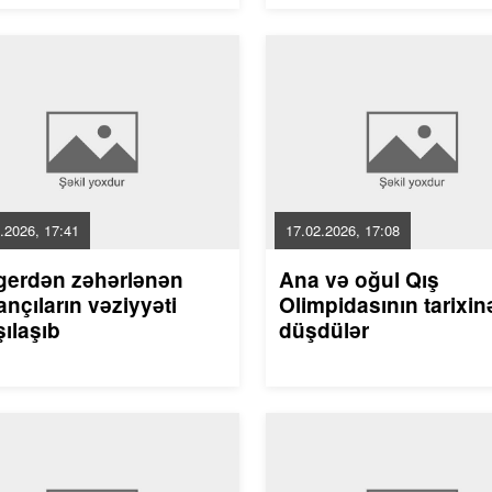
.2026, 17:41
17.02.2026, 17:08
gerdən zəhərlənən
Ana və oğul Qış
nçıların vəziyyəti
Olimpidasının tarixin
ılaşıb
düşdülər