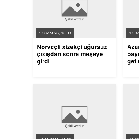
17.02.2026, 16:30
17.02
Norveçli xizəkçi uğursuz
Aza
çıxışdan sonra meşəyə
bayr
girdi
gəti