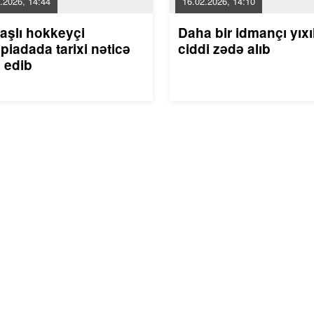
.2026, 14:44
16.02.2026, 14:10
aşlı hokkeyçi
Daha bir idmançı yıxı
piadada tarixi nəticə
ciddi zədə alıb
 edib