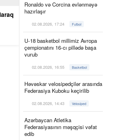
Ronaldo və Corcina evlənməyə
hazırlaşır
laraq
02.08.2026, 17:24
Futbol
U-18 basketbol millimiz Avropa
çempionatını 16-cı pillədə başa
vurub
02.08.2026, 16:55
Basketbol
Həvəskar velosipedçilər arasında
Federasiya Kuboku keçirilib
02.08.2026, 14:43
Velosiped
Azərbaycan Atletika
Federasiyasının məşqçisi vəfat
edib