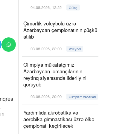
04.08.2026, 12:22
Güləş
Çimərlik voleybolu üzrə
Azərbaycan çempionatının püşkü
atılıb
03.08.2026, 22:00
Voleybol
Olimpiya mükafatçımız
Azərbaycan idmançılarının
reytinq siyahısında liderliyini
qoruyub
03.08.2026, 20:00
Olimpizm xəbərləri
onqres
,
Yardımlıda akrobatika və
ın
aerobika gimnastikası üzrə ölkə
çempionatı keçiriləcək