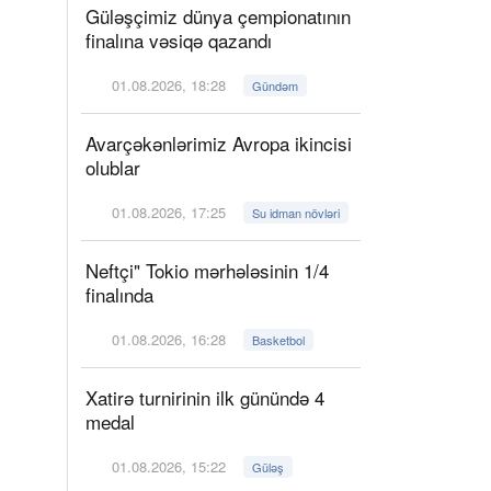
Güləşçimiz dünya çempionatının
finalına vəsiqə qazandı
01.08.2026, 18:28
Gündəm
Avarçəkənlərimiz Avropa ikincisi
olublar
01.08.2026, 17:25
Su idman növləri
Neftçi" Tokio mərhələsinin 1/4
finalında
01.08.2026, 16:28
Basketbol
Xatirə turnirinin ilk günündə 4
medal
01.08.2026, 15:22
Güləş