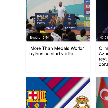
Bugün, 12:54
03.08
"More Than Medals World"
Olim
layihəsinə start verilib
Azər
reyt
qor