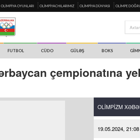
OLIMPIYA OYUNLARI
OLIMPIYACHILARIMIZ
OLIMPIYA DÜNYASI
OLIMPE DOĞR
FUTBOL
CÜDO
GÜLƏŞ
BOKS
GIM
Azərbaycan çempionatına y
OLIMPIZM XƏBƏ
19.05.2024, 21:08