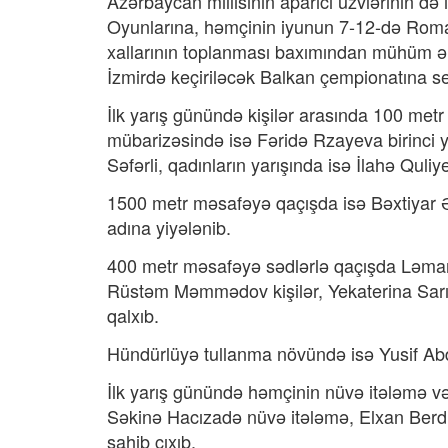
Azərbaycan millisinin aparıcı üzvlərinin də
Oyunlarına, həmçinin iyunun 7-12-də Roma
xallarının toplanması baxımından mühüm ə
İzmirdə keçiriləcək Balkan çempionatına se
İlk yarış günündə kişilər arasında 100 met
mübarizəsində isə Fəridə Rzayeva birinci y
Səfərli, qadınların yarışında isə İlahə Quli
1500 metr məsafəyə qaçışda isə Bəxtiyar Əs
adına yiyələnib.
400 metr məsafəyə sədlərlə qaçışda Ləman 
Rüstəm Məmmədov kişilər, Yekaterina Sarıy
qalxıb.
Hündürlüyə tullanma növündə isə Yusif Abdu
İlk yarış günündə həmçinin nüvə itələmə v
Səkinə Hacızadə nüvə itələmə, Elxan Berd
sahib çıxıb.