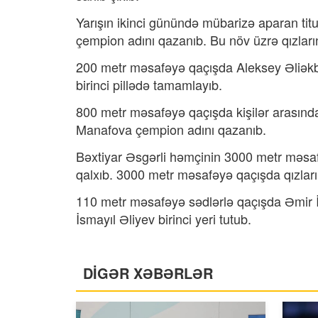
Yarışın ikinci günündə mübarizə aparan ti
çempion adını qazanıb. Bu növ üzrə qızları
200 metr məsafəyə qaçışda Aleksey Əliəkbə
birinci pillədə tamamlayıb.
800 metr məsafəyə qaçışda kişilər arasında
Manafova çempion adını qazanıb.
Bəxtiyar Əsgərli həmçinin 3000 metr məsaf
qalxıb. 3000 metr məsafəyə qaçışda qızları
110 metr məsafəyə sədlərlə qaçışda Əmir 
İsmayıl Əliyev birinci yeri tutub.
DİGƏR XƏBƏRLƏR