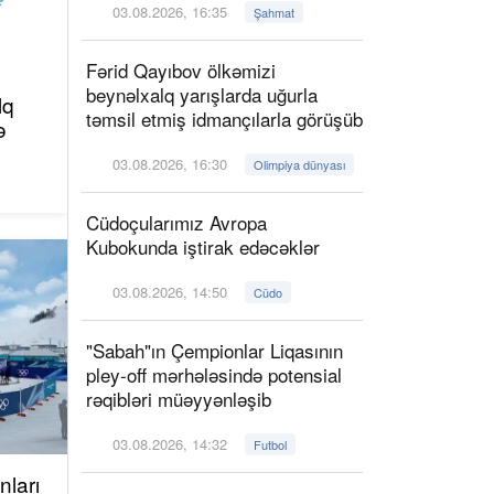
03.08.2026, 16:35
Şahmat
Fərid Qayıbov ölkəmizi
beynəlxalq yarışlarda uğurla
lq
təmsil etmiş idmançılarla görüşüb
ə
03.08.2026, 16:30
Olimpiya dünyası
Cüdoçularımız Avropa
Kubokunda iştirak edəcəklər
03.08.2026, 14:50
Cüdo
"Sabah"ın Çempionlar Liqasının
pley-off mərhələsində potensial
rəqibləri müəyyənləşib
03.08.2026, 14:32
Futbol
ları