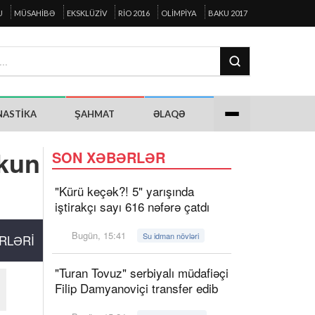
U
MÜSAHIBƏ
EKSKLÜZIV
RIO 2016
OLIMPIYA
BAKU 2017
NASTIKA
ŞAHMAT
ƏLAQƏ
ekun
SON XƏBƏRLƏR
"Kürü keçək?! 5" yarışında
iştirakçı sayı 616 nəfərə çatdı
Bugün, 15:41
Su idman növləri
RLƏRI
"Turan Tovuz" serbiyalı müdafiəçi
Filip Damyanoviçi transfer edib