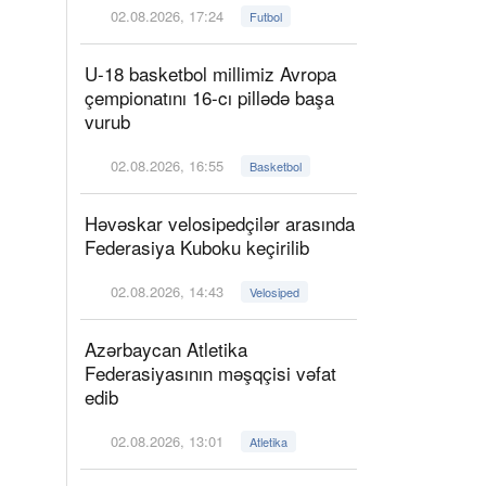
02.08.2026, 17:24
Futbol
U-18 basketbol millimiz Avropa
çempionatını 16-cı pillədə başa
vurub
02.08.2026, 16:55
Basketbol
Həvəskar velosipedçilər arasında
Federasiya Kuboku keçirilib
02.08.2026, 14:43
Velosiped
Azərbaycan Atletika
Federasiyasının məşqçisi vəfat
edib
02.08.2026, 13:01
Atletika