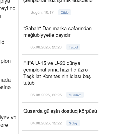
mpiya
reytinq
Bugün, 10:17
Cüdo
ı
"Sabah" Danimarka səfərindən
məğlubiyyətlə qayıdır
id
05.08.2026, 23:23
Futbol
mpion
FIFA U-15 və U-20 dünya
çempionatlarına hazırlıq üzrə
Təşkilat Komitəsinin iclası baş
nmada
tutub
əsinə
05.08.2026, 22:25
Gündəm
Qusarda güləşin dostluq körpüsü
iyev və
04.08.2026, 12:22
yerə
Güləş