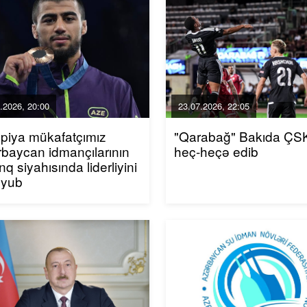
.2026, 20:00
23.07.2026, 22:05
piya mükafatçımız
"Qarabağ" Bakıda ÇSK
baycan idmançılarının
heç-heçə edib
inq siyahısında liderliyini
uyub