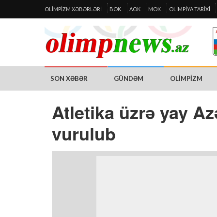
OLIMPIZM XƏBƏRLƏRI
BOK
AOK
MOK
OLIMPIYA TARIXI
SON XƏBƏR
GÜNDƏM
OLIMPIZM
Atletika üzrə yay 
vurulub