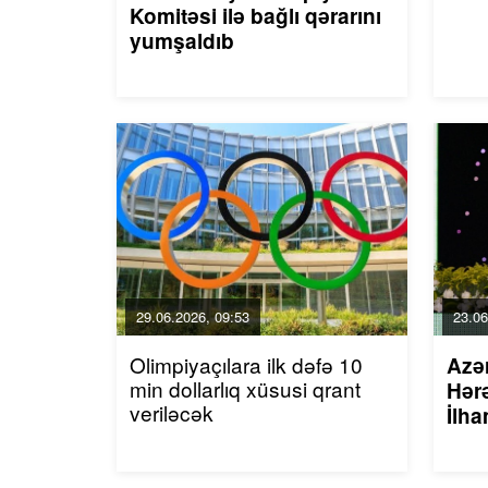
Komitəsi ilə bağlı qərarını
yumşaldıb
29.06.2026, 09:53
23.06
Olimpiyaçılara ilk dəfə 10
Azə
min dollarlıq xüsusi qrant
Hərə
veriləcək
İlha