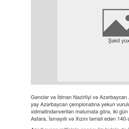
Gənclər və İdman Nazirliyi və Azərbaycan Atl
yay Azərbaycan çempionatına yekun vurulu
xidmətindənverilən məlumata görə, iki gü
Astara, İsmayıllı və Xızını təmsil edən 140-