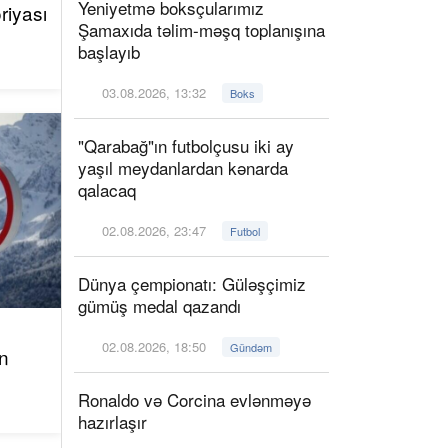
Yeniyetmə boksçularımız
riyası
Şamaxıda təlim-məşq toplanışına
başlayıb
03.08.2026, 13:32
Boks
"Qarabağ"ın futbolçusu iki ay
yaşıl meydanlardan kənarda
qalacaq
02.08.2026, 23:47
Futbol
Dünya çempionatı: Güləşçimiz
gümüş medal qazandı
02.08.2026, 18:50
Gündəm
n
Ronaldo və Corcina evlənməyə
hazırlaşır