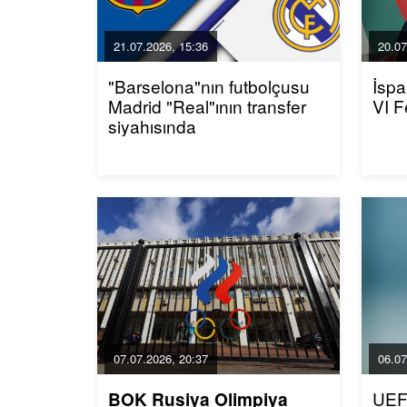
21.07.2026, 15:36
20.07
"Barselona"nın futbolçusu
İspa
Madrid "Real"ının transfer
VI F
siyahısında
07.07.2026, 20:37
06.07
UEF
BOK Rusiya Olimpiya