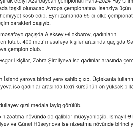
 iştirak etdiyi Azərbaycan çempionatı Paris-2024 Yay Oli
da təşkil olunacaq Avropa çempionatına lisenziya üçün 
həmiyyət kəsb edib. Eyni zamanda 95-ci ölkə çempionat
çim xarakteri daşıyıb.
r məsafəyə qaçışda Aleksey Əliəkbərov, qadınların
eri tutub. 400 metr məsafəyə kişilər arasında qaçışda Sə
yeva çempion olub.
gərli kişilər, Zəhra Şirəliyeva isə qadınlar arasında çe
İsfəndiyarova birinci yerə sahib çıxıb. Üçtəkanla tulla
eva isə qadınlar arasında fəxri kürsünün ən yüksək pill
llayev qızıl medala layiq görülüb.
ə nizəatma növündə də qaliblər müəyyənləşib. İsmayıl Əl
iyev və Günel Hüseynova isə nizəatma növündə birinci 