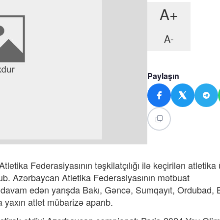
A+
A-
Paylaşın
etika Federasiyasının təşkilatçılığı ilə keçirilən atletika
b. Azərbaycan Atletika Federasiyasının mətbuat
n davam edən yarışda Bakı, Gəncə, Sumqayıt, Ordubad, 
a yaxın atlet mübarizə aparıb.