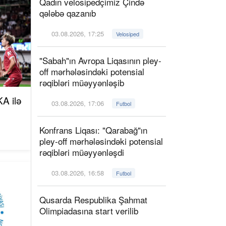
Qadın velosipedçimiz Çində
qələbə qazanıb
03.08.2026, 17:25
Velosiped
"Sabah"ın Avropa Liqasının pley-
off mərhələsindəki potensial
rəqibləri müəyyənləşib
A ilə
03.08.2026, 17:06
Futbol
Konfrans Liqası: "Qarabağ"ın
pley-off mərhələsindəki potensial
rəqibləri müəyyənləşdi
03.08.2026, 16:58
Futbol
Qusarda Respublika Şahmat
Olimpiadasına start verilib