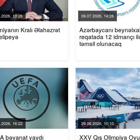
.2026, 13:26
09.07.2026, 14:28
niyanın Kralı Əlahəzrət
Azərbaycanı beynəlxa
elipeyə
reqatada 12 idmançı il
təmsil olunacaq
.2026, 16:22
29.06.2026, 10:10
A bəyanat yaydı
XXV Qış Olimpiya Oyun