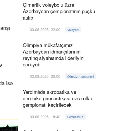
Çimərlik voleybolu üzrə
Azərbaycan çempionatının püşkü
atılıb
arışı
03.08.2026, 22:00
Voleybol
Olimpiya mükafatçımız
Azərbaycan idmançılarının
reytinq siyahısında liderliyini
ə
qoruyub
03.08.2026, 20:00
Olimpizm xəbərləri
da isə
Yardımlıda akrobatika və
aerobika gimnastikası üzrə ölkə
çempionatı keçiriləcək
03.08.2026, 18:40
Gimnastika