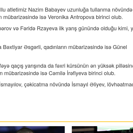
tullu atletimiz Nazim Babayev uzunluğa tullanma növündə
n mübarizəsində isə Veronika Antropova birinci olub.
rov və Fəridə Rzayeva ilk yarış günündə olduğu kimi, y
 Bəxtiyar Əsgərli, qadınların mübarizəsində isə Günel
əyə qaçış yarışında da fəxri kürsünün ən yüksək pilləsin
n mübarizəsində isə Cəmilə İrəfiyeva birinci olub.
İsmayılov, çəkicatma növündə İsmayıl Əliyev, lövhəatma