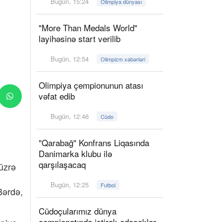
Bugün, 15:24
Olimpiya dünyası
"More Than Medals World"
layihəsinə start verilib
Bugün, 12:54
Olimpizm xəbərləri
Olimpiya çempionunun atası
vəfat edib
Bugün, 12:46
Cüdo
"Qarabağ" Konfrans Liqasında
Danimarka klubu ilə
qarşılaşacaq
 üzrə
Bugün, 12:25
Futbol
Bərdə,
Cüdoçularımız dünya
çempionatında iştirak edəcəklər