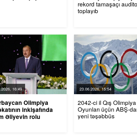
rekord tamaşaçı audito
toplayıb
.2026, 16:49
23.06.2026, 15:54
2042-ci il Qış Olimpiya
rbaycan Olimpiya
Oyunları üçün ABŞ-da
katının inkişafında
yeni təşəbbüs
m Əliyevin rolu