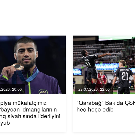
.2026, 20:00
23.07.2026, 22:05
piya mükafatçımız
"Qarabağ" Bakıda ÇSK
baycan idmançılarının
heç-heçə edib
inq siyahısında liderliyini
uyub