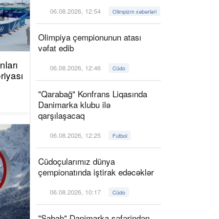
06.08.2026, 12:54
Olimpizm xəbərləri
Olimpiya çempionunun atası
vəfat edib
ları
06.08.2026, 12:46
Cüdo
riyası
"Qarabağ" Konfrans Liqasında
Danimarka klubu ilə
qarşılaşacaq
06.08.2026, 12:25
Futbol
Cüdoçularımız dünya
çempionatında iştirak edəcəklər
06.08.2026, 10:17
Cüdo
"Sabah" Danimarka səfərindən