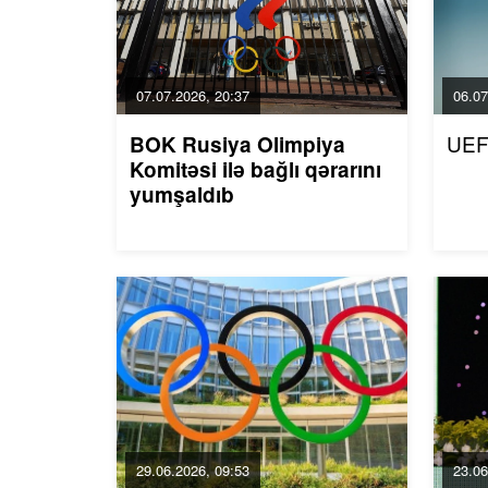
07.07.2026, 20:37
06.07
UEF
BOK Rusiya Olimpiya
Komitəsi ilə bağlı qərarını
yumşaldıb
29.06.2026, 09:53
23.06