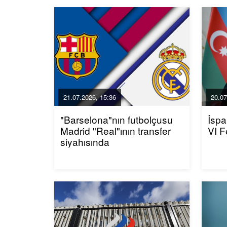
21.07.2026, 15:36
20.07
"Barselona"nın futbolçusu
İspa
Madrid "Real"ının transfer
VI F
siyahısında