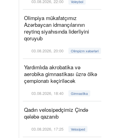
03.08.2026, 22:00
Voleybol
Olimpiya mükafatçımız
Azərbaycan idmançılarının
reytinq siyahısında liderliyini
qoruyub
03.08.2026, 20:00
Olimpizm xəbərləri
Yardımlıda akrobatika və
aerobika gimnastikası üzrə ölkə
çempionatı keçiriləcək
03.08.2026, 18:40
Gimnastika
Qadın velosipedçimiz Çində
qələbə qazanıb
03.08.2026, 17:25
Velosiped