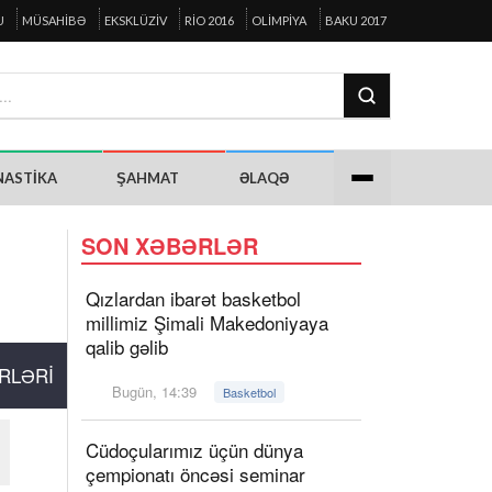
U
MÜSAHIBƏ
EKSKLÜZIV
RIO 2016
OLIMPIYA
BAKU 2017
NASTIKA
ŞAHMAT
ƏLAQƏ
SON XƏBƏRLƏR
Qızlardan ibarət basketbol
millimiz Şimali Makedoniyaya
qalib gəlib
RLƏRI
Bugün, 14:39
Basketbol
Cüdoçularımız üçün dünya
çempionatı öncəsi seminar