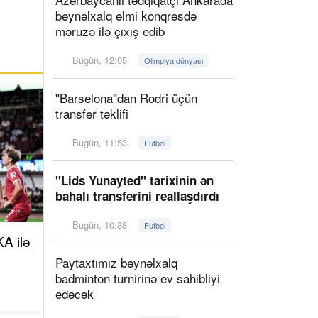
beynəlxalq elmi konqresdə
məruzə ilə çıxış edib
Bugün, 12:05
Olimpiya dünyası
"Barselona"dan Rodri üçün
transfer təklifi
Bugün, 11:53
Futbol
"Lids Yunayted" tarixinin ən
bahalı transferini reallaşdırdı
Bugün, 10:38
Futbol
A ilə
Paytaxtımız beynəlxalq
badminton turnirinə ev sahibliyi
edəcək