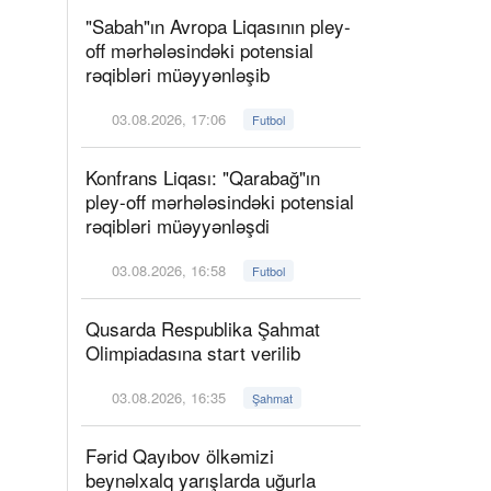
"Sabah"ın Avropa Liqasının pley-
off mərhələsindəki potensial
rəqibləri müəyyənləşib
03.08.2026, 17:06
Futbol
Konfrans Liqası: "Qarabağ"ın
pley-off mərhələsindəki potensial
rəqibləri müəyyənləşdi
03.08.2026, 16:58
Futbol
Qusarda Respublika Şahmat
Olimpiadasına start verilib
03.08.2026, 16:35
Şahmat
Fərid Qayıbov ölkəmizi
beynəlxalq yarışlarda uğurla