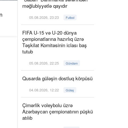
məğlubiyyətlə qayıdır
n
05.08.2026, 23:23
Futbol
FIFA U-15 və U-20 dünya
çempionatlarına hazırlıq üzrə
Təşkilat Komitəsinin iclası baş
tutub
05.08.2026, 22:25
Gündəm
Qusarda güləşin dostluq körpüsü
04.08.2026, 12:22
Güləş
Çimərlik voleybolu üzrə
Azərbaycan çempionatının püşkü
atılıb