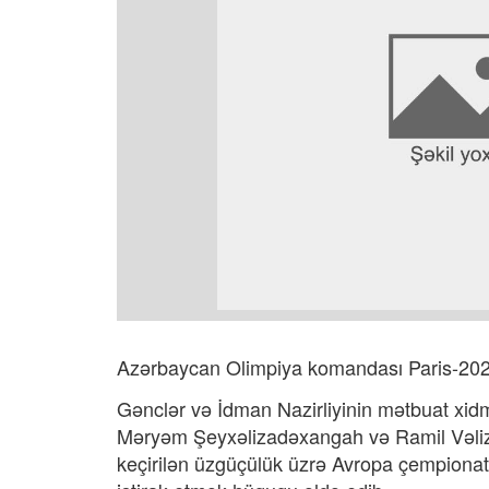
Azərbaycan Olimpiya komandası Paris-2024
Gənclər və İdman Nazirliyinin mətbuat xidm
Məryəm Şeyxəlizadəxangah və Ramil Vəliz
keçirilən üzgüçülük üzrə Avropa çempionat