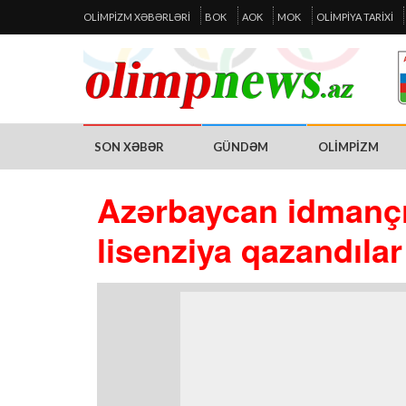
OLIMPIZM XƏBƏRLƏRI
BOK
AOK
MOK
OLIMPIYA TARIXI
SON XƏBƏR
GÜNDƏM
OLIMPIZM
Azərbaycan idmançıl
lisenziya qazandılar