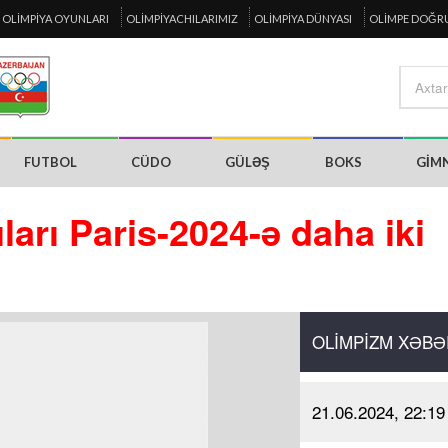
OLIMPIYA OYUNLARI
OLIMPIYACHILARIMIZ
OLIMPIYA DÜNYASI
OLIMPE DOĞR
FUTBOL
CÜDO
GÜLƏŞ
BOKS
GIM
arı Paris-2024-ə daha iki
OLIMPIZM XƏBƏ
21.06.2024, 22:19