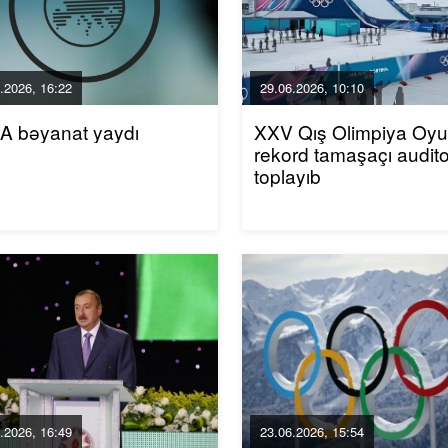
.2026, 16:22
29.06.2026, 10:10
A bəyanat yaydı
XXV Qış Olimpiya Oyun
rekord tamaşaçı audito
toplayıb
.2026, 16:49
23.06.2026, 15:54