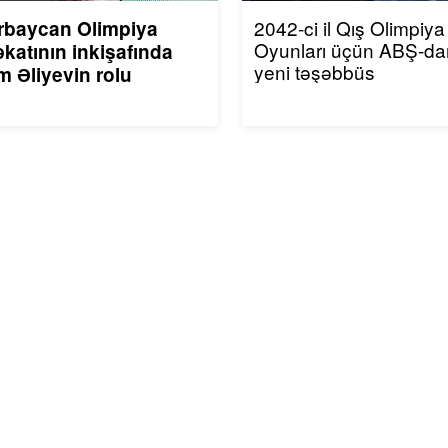
2042-ci il Qış Olimpiya
rbaycan Olimpiya
Oyunları üçün ABŞ-da
katının inkişafında
yeni təşəbbüs
m Əliyevin rolu