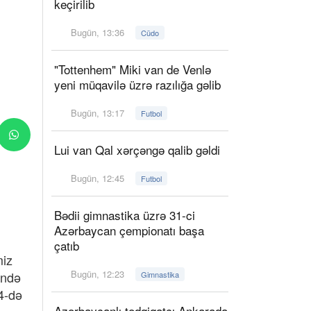
keçirilib
Bugün, 13:36
Cüdo
"Tottenhem" Miki van de Venlə
yeni müqavilə üzrə razılığa gəlib
Bugün, 13:17
Futbol
Lui van Qal xərçəngə qalib gəldi
Bugün, 12:45
Futbol
Bədii gimnastika üzrə 31-ci
Azərbaycan çempionatı başa
çatıb
miz
Bugün, 12:23
ində
Gimnastika
4-də
Azərbaycanlı tədqiqatçı Ankarada