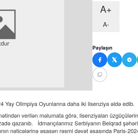
A+
A-
Paylaşın
 Yay Olimpiya Oyunlarına daha iki lisenziya əldə edib.
ətindən verilən məlumata görə, lisenziyaları üzgüçüləri
adə qazanıb. İdmançılarımız Serbiyanın Belqrad şəhər
ının nəticələrinə əsasən rəsmi dəvət əsasında Paris-202