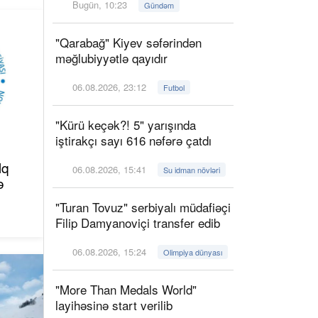
Bugün, 10:23
Gündəm
"Qarabağ" Kiyev səfərindən
məğlubiyyətlə qayıdır
06.08.2026, 23:12
Futbol
"Kürü keçək?! 5" yarışında
iştirakçı sayı 616 nəfərə çatdı
lq
06.08.2026, 15:41
Su idman növləri
ə
"Turan Tovuz" serbiyalı müdafiəçi
Filip Damyanoviçi transfer edib
06.08.2026, 15:24
Olimpiya dünyası
"More Than Medals World"
layihəsinə start verilib