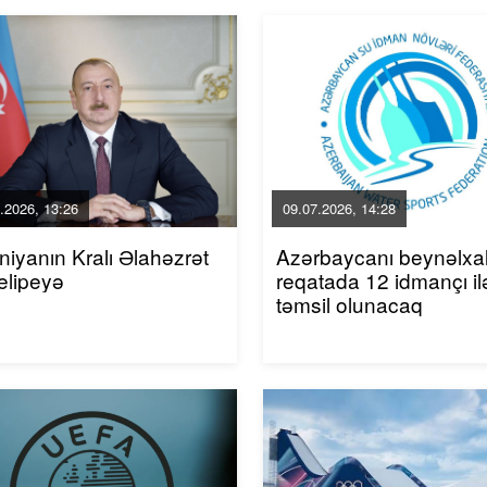
.2026, 13:26
09.07.2026, 14:28
niyanın Kralı Əlahəzrət
Azərbaycanı beynəlxa
elipeyə
reqatada 12 idmançı il
təmsil olunacaq