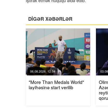
iştirak etmək hüququ əldə edib.
DİGƏR XƏBƏRLƏR
06.08.2026, 12:54
03.08
"More Than Medals World"
Olim
layihəsinə start verilib
Azər
reyt
qor