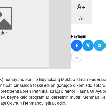
A+
A-
Paylaşın
OK) nümayəndələri ilə Beynəlxalq Məktəb İdman Federasi
inzibati binasında təşkil edilən görüşdə ölkəmizdə səfərd
rezidenti Loren Petrinka, icraçı direktor Hasna Əl Ayub
ev, beynəlxalq proqramlar idarəsinin müdiri Mehman Kə
daşı Ceyhun Rəhmanov iştirak edib.