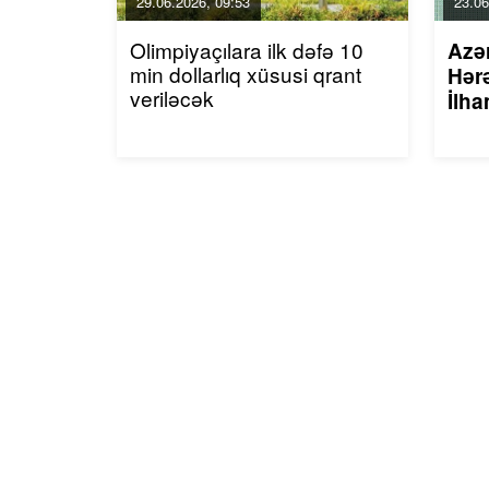
29.06.2026, 09:53
23.06
Olimpiyaçılara ilk dəfə 10
Azə
min dollarlıq xüsusi qrant
Hərə
veriləcək
İlha