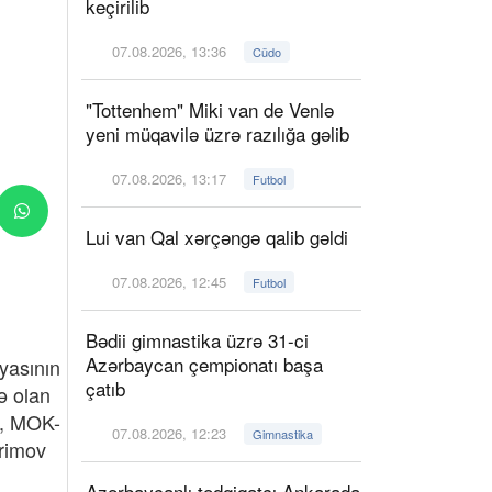
keçirilib
07.08.2026, 13:36
Cüdo
"Tottenhem" Miki van de Venlə
yeni müqavilə üzrə razılığa gəlib
07.08.2026, 13:17
Futbol
Lui van Qal xərçəngə qalib gəldi
07.08.2026, 12:45
Futbol
Bədii gimnastika üzrə 31-ci
Azərbaycan çempionatı başa
yasının
çatıb
ə olan
i, MOK-
07.08.2026, 12:23
Gimnastika
rimov
Azərbaycanlı tədqiqatçı Ankarada