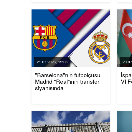
21.07.2026, 15:36
20.07
"Barselona"nın futbolçusu
İspa
Madrid "Real"ının transfer
VI F
siyahısında