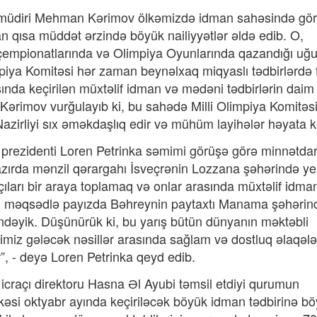
 müdiri Mehman Kərimov ölkəmizdə idman sahəsində gör
n qısa müddət ərzində böyük nailiyyətlər əldə edib. O,
çempionatlarında və Olimpiya Oyunlarında qazandığı uğu
impiya Komitəsi hər zaman beynəlxaq miqyaslı tədbirlərdə f
ında keçirilən müxtəlif idman və mədəni tədbirlərin daim
imov vurğulayıb ki, bu sahədə Milli Olimpiya Komitəsi
azirliyi sıx əməkdaşlıq edir və mühüm layihələr həyata keç
rezidenti Loren Petrinka səmimi görüşə görə minnətdarl
 hazırda mənzil qərargahı İsveçrənin Lozzana şəhərində y
arı bir araya toplamaq və onlar arasında müxtəlif idma
lə bu məqsədlə payızda Bəhreynin paytaxtı Manama şəhərin
indəyik. Düşünürük ki, bu yarış bütün dünyanın məktəbli
imiz gələcək nəsillər arasında sağlam və dostluq əlaqələ
”, - deyə Loren Petrinka qeyd edib.
craçı direktoru Hasna Əl Ayubi təmsil etdiyi qurumun
ölkəsi oktyabr ayında keçiriləcək böyük idman tədbirinə b