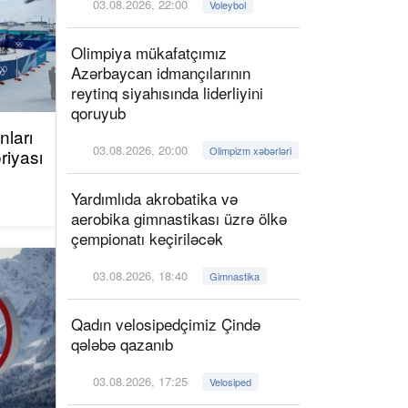
03.08.2026, 22:00
Voleybol
Olimpiya mükafatçımız
Azərbaycan idmançılarının
reytinq siyahısında liderliyini
qoruyub
ları
03.08.2026, 20:00
Olimpizm xəbərləri
riyası
Yardımlıda akrobatika və
aerobika gimnastikası üzrə ölkə
çempionatı keçiriləcək
03.08.2026, 18:40
Gimnastika
Qadın velosipedçimiz Çində
qələbə qazanıb
03.08.2026, 17:25
Velosiped