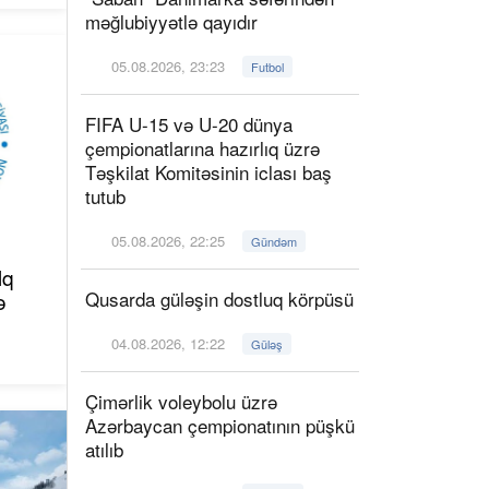
məğlubiyyətlə qayıdır
05.08.2026, 23:23
Futbol
FIFA U-15 və U-20 dünya
çempionatlarına hazırlıq üzrə
Təşkilat Komitəsinin iclası baş
tutub
05.08.2026, 22:25
Gündəm
lq
Qusarda güləşin dostluq körpüsü
ə
04.08.2026, 12:22
Güləş
Çimərlik voleybolu üzrə
Azərbaycan çempionatının püşkü
atılıb