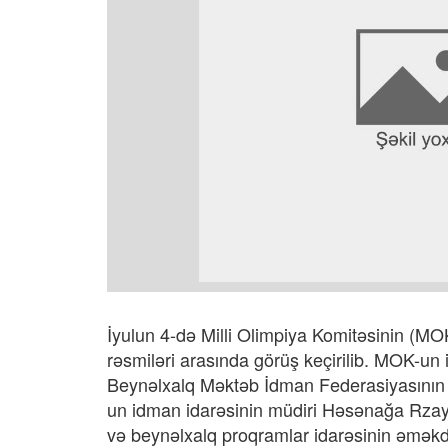
İyulun 4-də Milli Olimpiya Komitəsinin (M
rəsmiləri arasında görüş keçirilib. MOK-un 
Beynəlxalq Məktəb İdman Federasiyasının p
un idman idarəsinin müdiri Həsənağa Rzay
və beynəlxalq proqramlar idarəsinin əmək