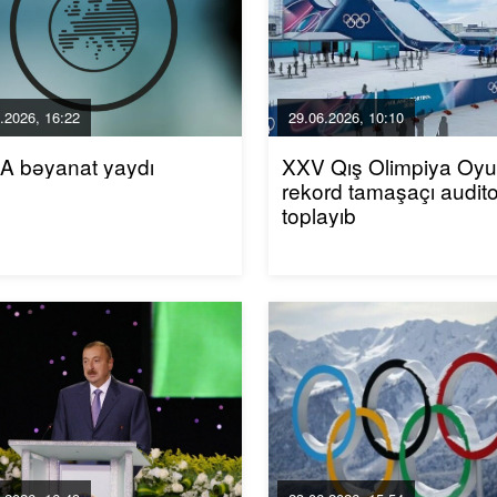
.2026, 16:22
29.06.2026, 10:10
A bəyanat yaydı
XXV Qış Olimpiya Oyun
rekord tamaşaçı audito
toplayıb