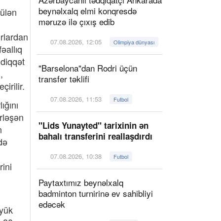
beynəlxalq elmi konqresdə
ülən
məruzə ilə çıxış edib
rlardan
07.08.2026, 12:05
Olimpiya dünyası
əallıq
 diqqət
"Barselona"dan Rodri üçün
,
transfer təklifi
irilir.
07.08.2026, 11:53
Futbol
ığını
erləşən
"Lids Yunayted" tarixinin ən
n
bahalı transferini reallaşdırdı
də
07.08.2026, 10:38
Futbol
rini
Paytaxtımız beynəlxalq
badminton turnirinə ev sahibliyi
edəcək
öyük