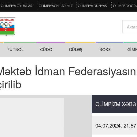
OLIMPIYA OYUNLARI
OLIMPIYACHILARIMIZ
OLIMPIYA DÜNYASI
OLIMPE DOĞR
FUTBOL
CÜDO
GÜLƏŞ
BOKS
GIM
əktəb İdman Federasiyasın
rilib
OLIMPIZM XƏBƏ
04.07.2024, 21:57