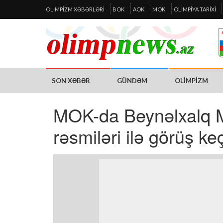
OLIMPIZM XƏBƏRLƏRI
BOK
AOK
MOK
OLIMPIYA TARIXI
SON XƏBƏR
GÜNDƏM
OLIMPIZM
MOK-da Beynəlxalq M
rəsmiləri ilə görüş keçi