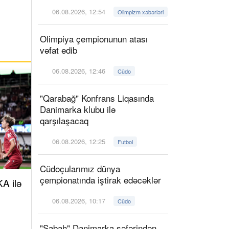
06.08.2026, 12:54
Olimpizm xəbərləri
Olimpiya çempionunun atası
vəfat edib
06.08.2026, 12:46
Cüdo
"Qarabağ" Konfrans Liqasında
Danimarka klubu ilə
qarşılaşacaq
06.08.2026, 12:25
Futbol
Cüdoçularımız dünya
çempionatında iştirak edəcəklər
A ilə
06.08.2026, 10:17
Cüdo
"Sabah" Danimarka səfərindən