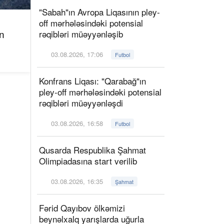
"Sabah"ın Avropa Liqasının pley-
off mərhələsindəki potensial
n
rəqibləri müəyyənləşib
03.08.2026, 17:06
Futbol
Konfrans Liqası: "Qarabağ"ın
pley-off mərhələsindəki potensial
rəqibləri müəyyənləşdi
03.08.2026, 16:58
Futbol
Qusarda Respublika Şahmat
Olimpiadasına start verilib
03.08.2026, 16:35
Şahmat
Fərid Qayıbov ölkəmizi
beynəlxalq yarışlarda uğurla