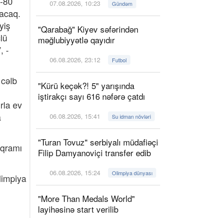
0-80
07.08.2026, 10:23
Gündəm
yacaq.
yiş
"Qarabağ" Kiyev səfərindən
lü
məğlubiyyətlə qayıdır
, -
06.08.2026, 23:12
Futbol
 cəlb
"Kürü keçək?! 5" yarışında
iştirakçı sayı 616 nəfərə çatdı
rla ev
a
06.08.2026, 15:41
Su idman növləri
"Turan Tovuz" serbiyalı müdafiəçi
oqramı
Filip Damyanoviçi transfer edib
06.08.2026, 15:24
Olimpiya dünyası
limpiya
"More Than Medals World"
layihəsinə start verilib