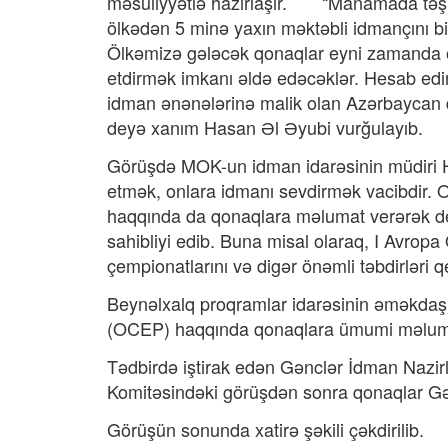
məsuliyyətlə hazırlaşır. “Manamada təşki
ölkədən 5 minə yaxın məktəbli idmançını b
Ölkəmizə gələcək qonaqlar eyni zamanda ö
etdirmək imkanı əldə edəcəklər. Hesab edi
idman ənənələrinə malik olan Azərbaycan d
deyə xanım Hasan Əl Əyubi vurğulayıb.
Görüşdə MOK-un idman idarəsinin müdiri H
etmək, onlara idmanı sevdirmək vacibdir. 
haqqında da qonaqlara məlumat verərək de
sahibliyi edib. Buna misal olaraq, I Avropa
çempionatlarını və digər önəmli təbdirləri 
Beynəlxalq proqramlar idarəsinin əməkda
(OCEP) haqqında qonaqlara ümumi məluma
Tədbirdə iştirak edən Gənclər İdman Nazirli
Komitəsindəki görüşdən sonra qonaqlar Gən
Görüşün sonunda xatirə şəkili çəkdirilib.