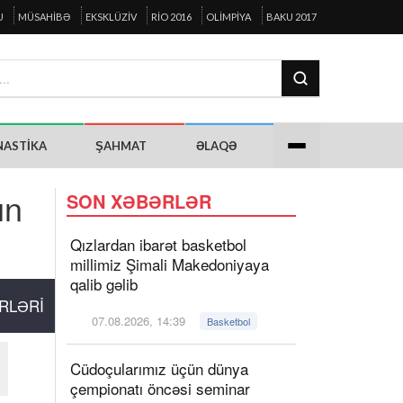
U
MÜSAHIBƏ
EKSKLÜZIV
RIO 2016
OLIMPIYA
BAKU 2017
NASTIKA
ŞAHMAT
ƏLAQƏ
ın
SON XƏBƏRLƏR
Qızlardan ibarət basketbol
millimiz Şimali Makedoniyaya
qalib gəlib
RLƏRI
07.08.2026, 14:39
Basketbol
Cüdoçularımız üçün dünya
çempionatı öncəsi seminar