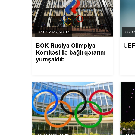
07.07.2026, 20:37
06.07
UEF
BOK Rusiya Olimpiya
Komitəsi ilə bağlı qərarını
yumşaldıb