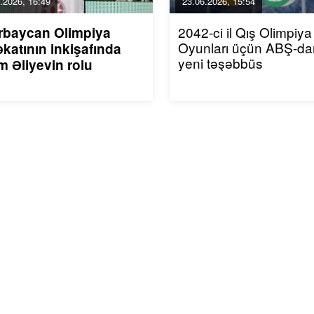
.2026, 16:49
23.06.2026, 15:54
2042-ci il Qış Olimpiya
rbaycan Olimpiya
Oyunları üçün ABŞ-da
katının inkişafında
yeni təşəbbüs
m Əliyevin rolu