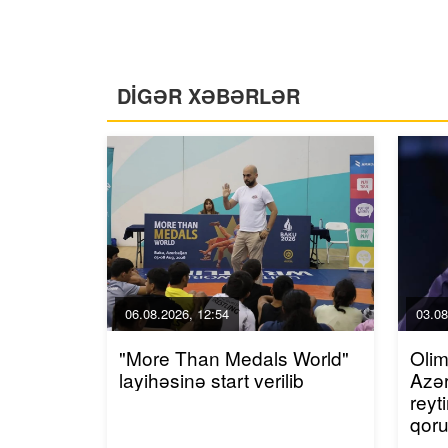
DİGƏR XƏBƏRLƏR
06.08.2026, 12:54
03.08
"More Than Medals World"
Olim
layihəsinə start verilib
Azər
reyt
qor