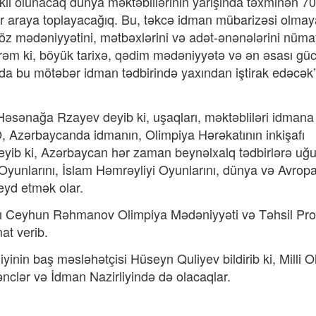
l olunacaq dünya məktəblilərinin yarışında təxminən 7
ir araya toplayacağıq. Bu, təkcə idman mübarizəsi olma
z mədəniyyətini, mətbəxlərini və adət-ənənələrini nüma
rəm ki, böyük tarixə, qədim mədəniyyətə və ən əsası güc
a bu mötəbər idman tədbirində yaxından iştirak edəcək”
əsənağa Rzayev deyib ki, uşaqları, məktəbliləri idmana
O, Azərbaycanda idmanın, Olimpiya Hərəkatının inkişafı
yib ki, Azərbaycan hər zaman beynəlxalq tədbirlərə uğu
 Oyunlarını, İslam Həmrəyliyi Oyunlarını, dünya və Avrop
qeyd etmək olar.
şı Ceyhun Rəhmanov Olimpiya Mədəniyyəti və Təhsil Pr
t verib.
yinin baş məsləhətçisi Hüseyn Quliyev bildirib ki, Milli O
clər və İdman Nazirliyində də olacaqlar.