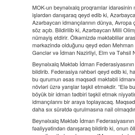
MOK-un beynəlxalq proqramlar idarəsinin
işlərdən danışaraq qeyd edib ki, Azərbayca
Azərbaycan idmançılarının dünya, Avropa 
söz açıb. Bildirilib ki, Azərbaycan Milli Ol
nümayiş etdirir. Ölkəmizdə məktəblilər aras
mərkəzində olduğunu qeyd edən Mehman Kər
Gənclər və İdman Nazirliyi, Elm və Təhsil N
Beynəlxalq Məktəb İdman Federasiyasının p
bildirib. Federasiya rəhbəri qeyd edib ki,
bu qurumun əsas məqsədi məktəbli idmançıl
növləri üzrə yarışlar təşkil etməkdir. “E
böyük bir idman tədbiri təşkil etmək niyyət
idmançılarını bir araya toplayacaq. Məqsəd
daha sıx sürətdə qurulmasına nail olmaqdır
Beynəlxalq Məktəb İdman Federasiyasının i
fəaliyyətindən danışaraq bildirib ki, onun 