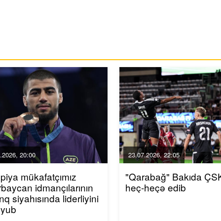
.2026, 20:00
23.07.2026, 22:05
piya mükafatçımız
"Qarabağ" Bakıda ÇSK
baycan idmançılarının
heç-heçə edib
inq siyahısında liderliyini
uyub