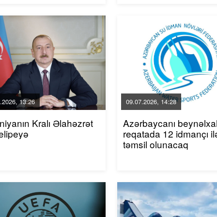
.2026, 13:26
09.07.2026, 14:28
niyanın Kralı Əlahəzrət
Azərbaycanı beynəlxa
elipeyə
reqatada 12 idmançı il
təmsil olunacaq