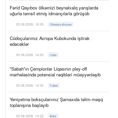
Fərid Qayıbov ölkəmizi beynəlxalq yarışlarda
uğurla təmsil etmiş idmançılarla görüşüb
03.08.2026, 16:30
Olimpiya dünyası
Cüdoçularımız Avropa Kubokunda iştirak
edəcəklər
03.08.2026, 14:50
Cüdo
"Sabah"ın Çempionlar Liqasının pley-off
mərhələsində potensial rəqibləri müəyyənləşib
03.08.2026, 14:32
Futbol
Yeniyetmə boksçularımız Şamaxıda təlim-məşq
toplanışına başlayıb
03.08.2026, 13:32
Boks