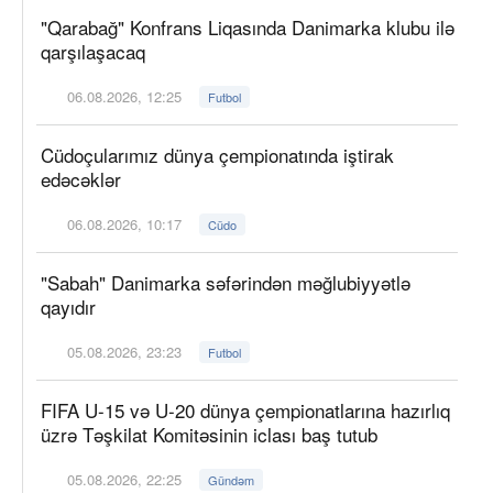
"Qarabağ" Konfrans Liqasında Danimarka klubu ilə
qarşılaşacaq
06.08.2026, 12:25
Futbol
Cüdoçularımız dünya çempionatında iştirak
edəcəklər
06.08.2026, 10:17
Cüdo
"Sabah" Danimarka səfərindən məğlubiyyətlə
qayıdır
05.08.2026, 23:23
Futbol
FIFA U-15 və U-20 dünya çempionatlarına hazırlıq
üzrə Təşkilat Komitəsinin iclası baş tutub
05.08.2026, 22:25
Gündəm