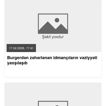
17.02.2026, 17:41
Burgerdən zəhərlənən idmançıların vəziyyəti
yaxşılaşıb