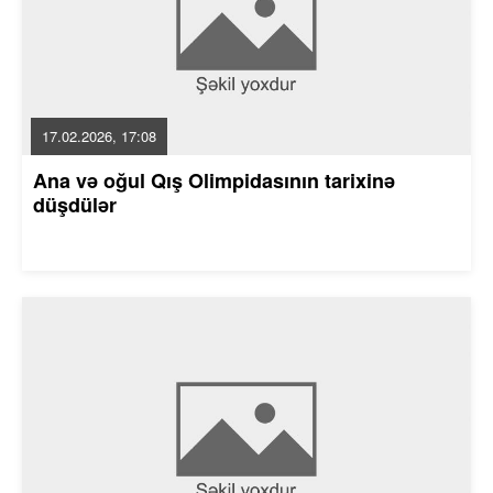
17.02.2026, 17:08
Ana və oğul Qış Olimpidasının tarixinə
düşdülər