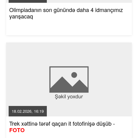
Olimpiadanın son günündə daha 4 idmançımız
yarışacaq
18.02.2026, 16:19
Trek xəttinə tərəf qaçan it fotofinişə düşüb -
FOTO