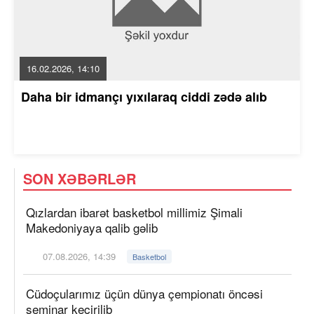
16.02.2026, 14:10
Daha bir idmançı yıxılaraq ciddi zədə alıb
SON XƏBƏRLƏR
Qızlardan ibarət basketbol millimiz Şimali
Makedoniyaya qalib gəlib
07.08.2026, 14:39
Basketbol
Cüdoçularımız üçün dünya çempionatı öncəsi
seminar keçirilib