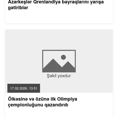
Azarkeşlər Qrenlandiya bayraqlarını yarışa
gətiriblər
17.02.2026, 13:51
Ölkəsinə və özünə ilk Olimpiya
çempionluğunu qazandırdı