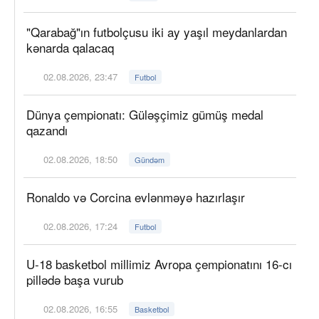
"Qarabağ"ın futbolçusu iki ay yaşıl meydanlardan
kənarda qalacaq
02.08.2026, 23:47
Futbol
Dünya çempionatı: Güləşçimiz gümüş medal
qazandı
02.08.2026, 18:50
Gündəm
Ronaldo və Corcina evlənməyə hazırlaşır
02.08.2026, 17:24
Futbol
U-18 basketbol millimiz Avropa çempionatını 16-cı
pillədə başa vurub
02.08.2026, 16:55
Basketbol