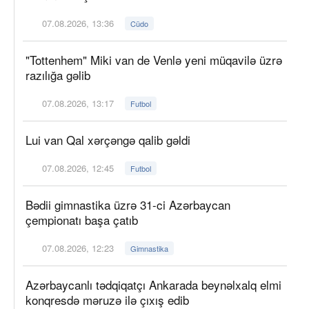
07.08.2026, 13:36
Cüdo
"Tottenhem" Miki van de Venlə yeni müqavilə üzrə
razılığa gəlib
07.08.2026, 13:17
Futbol
Lui van Qal xərçəngə qalib gəldi
07.08.2026, 12:45
Futbol
Bədii gimnastika üzrə 31-ci Azərbaycan
çempionatı başa çatıb
07.08.2026, 12:23
Gimnastika
Azərbaycanlı tədqiqatçı Ankarada beynəlxalq elmi
konqresdə məruzə ilə çıxış edib