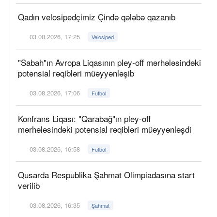
Qadın velosipedçimiz Çində qələbə qazanıb
03.08.2026, 17:25
Velosiped
"Sabah"ın Avropa Liqasının pley-off mərhələsindəki
potensial rəqibləri müəyyənləşib
03.08.2026, 17:06
Futbol
Konfrans Liqası: "Qarabağ"ın pley-off
mərhələsindəki potensial rəqibləri müəyyənləşdi
03.08.2026, 16:58
Futbol
Qusarda Respublika Şahmat Olimpiadasına start
verilib
03.08.2026, 16:35
Şahmat