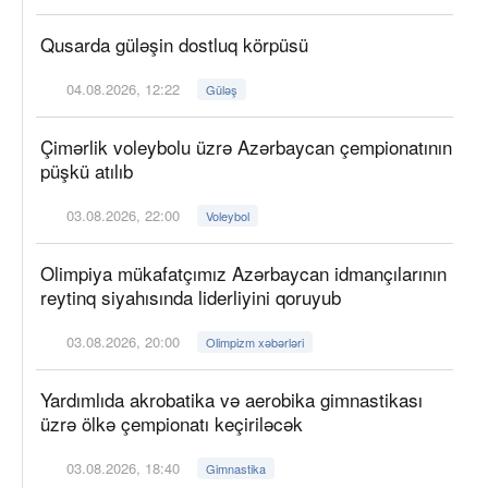
Qusarda güləşin dostluq körpüsü
04.08.2026, 12:22
Güləş
Çimərlik voleybolu üzrə Azərbaycan çempionatının
püşkü atılıb
03.08.2026, 22:00
Voleybol
Olimpiya mükafatçımız Azərbaycan idmançılarının
reytinq siyahısında liderliyini qoruyub
03.08.2026, 20:00
Olimpizm xəbərləri
Yardımlıda akrobatika və aerobika gimnastikası
üzrə ölkə çempionatı keçiriləcək
03.08.2026, 18:40
Gimnastika