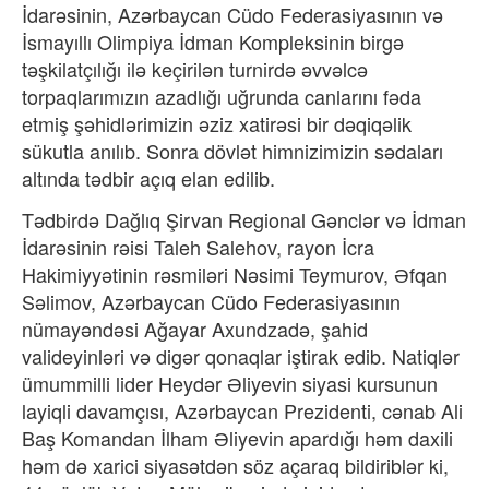
İdarəsinin, Azərbaycan Cüdo Federasiyasının və
İsmayıllı Olimpiya İdman Kompleksinin birgə
təşkilatçılığı ilə keçirilən turnirdə əvvəlcə
torpaqlarımızın azadlığı uğrunda canlarını fəda
etmiş şəhidlərimizin əziz xatirəsi bir dəqiqəlik
sükutla anılıb. Sonra dövlət himnizimizin sədaları
altında tədbir açıq elan edilib.
Tədbirdə Dağlıq Şirvan Regional Gənclər və İdman
İdarəsinin rəisi Taleh Salehov, rayon İcra
Hakimiyyətinin rəsmiləri Nəsimi Teymurov, Əfqan
Səlimov, Azərbaycan Cüdo Federasiyasının
nümayəndəsi Ağayar Axundzadə, şahid
valideyinləri və digər qonaqlar iştirak edib. Natiqlər
ümummilli lider Heydər Əliyevin siyasi kursunun
layiqli davamçısı, Azərbaycan Prezidenti, cənab Ali
Baş Komandan İlham Əliyevin apardığı həm daxili
həm də xarici siyasətdən söz açaraq bildiriblər ki,