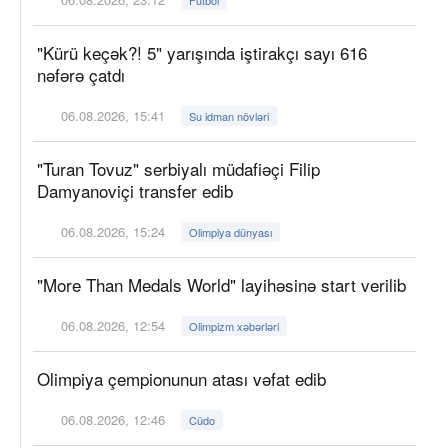
"Kürü keçək?! 5" yarışında iştirakçı sayı 616
nəfərə çatdı
06.08.2026, 15:41
Su idman növləri
"Turan Tovuz" serbiyalı müdafiəçi Filip
Damyanoviçi transfer edib
06.08.2026, 15:24
Olimpiya dünyası
"More Than Medals World" layihəsinə start verilib
06.08.2026, 12:54
Olimpizm xəbərləri
Olimpiya çempionunun atası vəfat edib
06.08.2026, 12:46
Cüdo