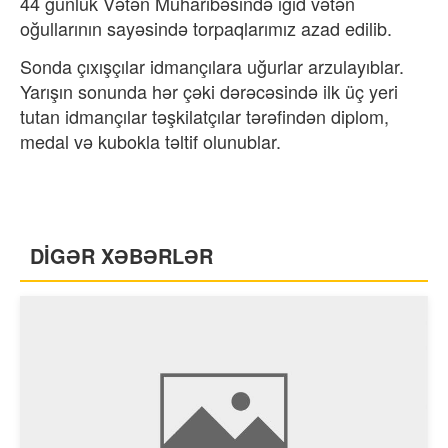
44 günlük Vətən Müharibəsində igid vətən
oğullarının sayəsində torpaqlarımız azad edilib.
Sonda çıxışçılar idmançılara uğurlar arzulayıblar.
Yarışın sonunda hər çəki dərəcəsində ilk üç yeri
tutan idmançılar təşkilatçılar tərəfindən diplom,
medal və kubokla təltif olunublar.
DİGƏR XƏBƏRLƏR