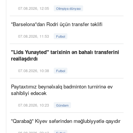
07.08.2026, 12:05
Olimpiya dünyası
"Barselona"dan Rodri üçün transfer təklifi
07.08.2026, 11:53
Futbol
"Lids Yunayted" tarixinin ən bahalı transferini
reallaşdırdı
07.08.2026, 10:38
Futbol
Paytaxtımız beynəlxalq badminton turnirinə ev
sahibliyi edəcək
07.08.2026, 10:23
Gündəm
"Qarabağ" Kiyev səfərindən məğlubiyyətlə qayıdır
06.08.2026, 23:12
Futbol