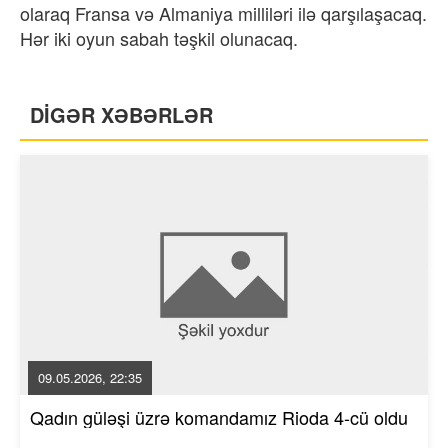
olaraq Fransa və Almaniya milliləri ilə qarşılaşacaq.
Hər iki oyun sabah təşkil olunacaq.
DİGƏR XƏBƏRLƏR
09.05.2026, 22:35
Qadın güləşi üzrə komandamız Rioda 4-cü oldu