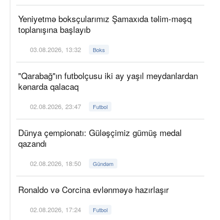
Yeniyetmə boksçularımız Şamaxıda təlim-məşq
toplanışına başlayıb
03.08.2026, 13:32
Boks
"Qarabağ"ın futbolçusu iki ay yaşıl meydanlardan
kənarda qalacaq
02.08.2026, 23:47
Futbol
Dünya çempionatı: Güləşçimiz gümüş medal
qazandı
02.08.2026, 18:50
Gündəm
Ronaldo və Corcina evlənməyə hazırlaşır
02.08.2026, 17:24
Futbol