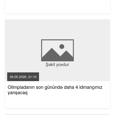
09.05.2026, 21:10
Olimpiadanın son günündə daha 4 idmançımız
yarışacaq