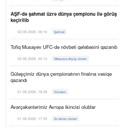
AŞF-də şahmat üzrə dünya çempionu ilə görüş
keçirilib
02.08.2026, 09:10
Şahmat
Tofiq Musayev UFC-də növbəti qələbəsini qazanıb
02.08.2026, 00:13
Əlbəyaxa döyüş növləri
Güləşçimiz dünya çempionatının finalına vəsiqə
qazandı
01.08.2026, 18:28
Gündəm
Avarçəkənlərimiz Avropa ikincisi olublar
01.08.2026, 17:25
Su idman növləri