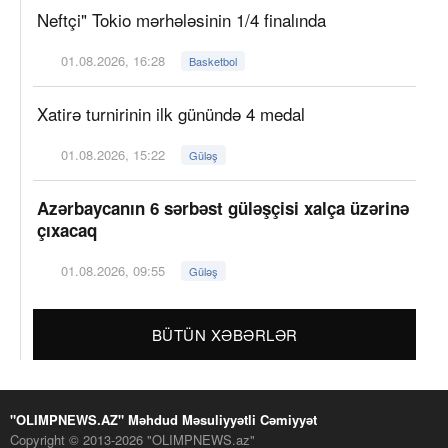
Neftçi" Tokio mərhələsinin 1/4 finalında
01.08.2026, 16:28
Basketbol
Xatirə turnirinin ilk günündə 4 medal
01.08.2026, 15:22
Güləş
Azərbaycanın 6 sərbəst güləşçisi xalça üzərinə
çıxacaq
01.08.2026, 09:55
Güləş
BÜTÜN XƏBƏRLƏR
"OLIMPNEWS.AZ" Məhdud Məsuliyyətli Cəmiyyət
Copyright © 2013-2026 "OLIMPNEWS.az"