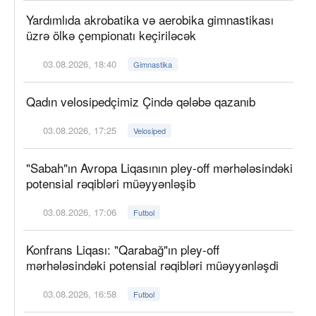
Yardımlıda akrobatika və aerobika gimnastikası
üzrə ölkə çempionatı keçiriləcək
03.08.2026, 18:40
Gimnastika
Qadın velosipedçimiz Çində qələbə qazanıb
03.08.2026, 17:25
Velosiped
"Sabah"ın Avropa Liqasının pley-off mərhələsindəki
potensial rəqibləri müəyyənləşib
03.08.2026, 17:06
Futbol
Konfrans Liqası: "Qarabağ"ın pley-off
mərhələsindəki potensial rəqibləri müəyyənləşdi
03.08.2026, 16:58
Futbol