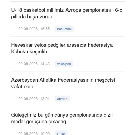
U-18 basketbol millimiz Avropa çempionatını 16-cı
pillədə başa vurub
02.08.2026, 16:55
Basketbol
Həvəskar velosipedçilər arasında Federasiya
Kuboku keçirilib
02.08.2026, 14:43
Velosiped
Azərbaycan Atletika Federasiyasının məşqçisi
vəfat edib
02.08.2026, 13:01
Atletika
Güləşçimiz bu gün dünya çempionatında qızıl
medal görüşünə çıxacaq
02.08.2026, 10:00
Güləş