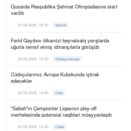
Qusarda Respublika Şahmat Olimpiadasına start
verilib
03.08.2026, 16:35
Şahmat
Fərid Qayıbov ölkəmizi beynəlxalq yarışlarda
uğurla təmsil etmiş idmançılarla görüşüb
03.08.2026, 16:30
Olimpiya dünyası
Cüdoçularımız Avropa Kubokunda iştirak
edəcəklər
03.08.2026, 14:50
Cüdo
"Sabah"ın Çempionlar Liqasının pley-off
mərhələsində potensial rəqibləri müəyyənləşib
03.08.2026, 14:32
Futbol