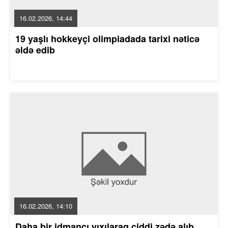
16.02.2026, 14:44
19 yaşlı hokkeyçi olimpiadada tarixi nəticə
əldə edib
16.02.2026, 14:10
Daha bir idmançı yıxılaraq ciddi zədə alıb