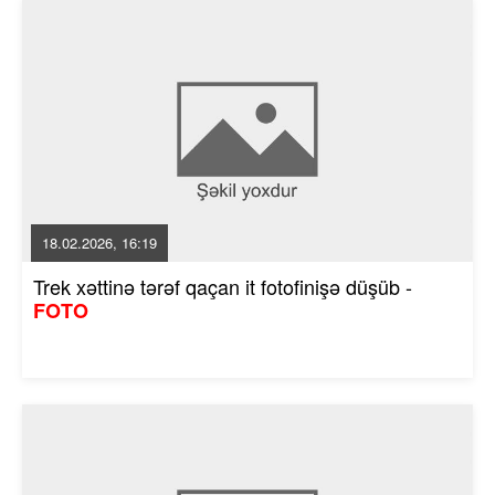
18.02.2026, 16:19
Trek xəttinə tərəf qaçan it fotofinişə düşüb -
FOTO