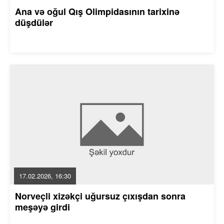
Ana və oğul Qış Olimpidasının tarixinə
düşdülər
17.02.2026, 16:30
Norveçli xizəkçi uğursuz çıxışdan sonra
meşəyə girdi