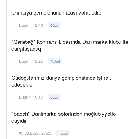
Olimpiya çempionunun atası vəfat edib
Bugün, 12:46
Cüdo
"Qarabağ" Konfrans Liqasında Danimarka klubu ilə
qarşılaşacaq
Bugün, 12:25
Futbol
Cüdoçularımız dünya çempionatında iştirak
edəcəklər
Bugün, 10:17
Cüdo
"Sabah" Danimarka səfərindən məğlubiyyətlə
qayıdır
05.08.2026, 23:23
Futbol