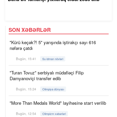
SON XƏBƏRLƏR
"Kürü keçək?! 5" yarışında iştirakçı sayı 616
nəfərə çatdı
Bugün, 15:41
Su idman növləri
"Turan Tovuz" serbiyalı müdafiəçi Filip
Damyanoviçi transfer edib
Bugün, 15:24
Olimpiya dünyası
"More Than Medals World" layihəsinə start verilib
Bugün, 12:54
Olimpizm xəbərləri