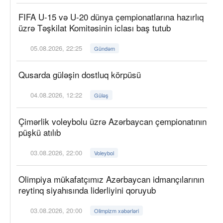
FIFA U-15 və U-20 dünya çempionatlarına hazırlıq
üzrə Təşkilat Komitəsinin iclası baş tutub
05.08.2026, 22:25
Gündəm
Qusarda güləşin dostluq körpüsü
04.08.2026, 12:22
Güləş
Çimərlik voleybolu üzrə Azərbaycan çempionatının
püşkü atılıb
03.08.2026, 22:00
Voleybol
Olimpiya mükafatçımız Azərbaycan idmançılarının
reytinq siyahısında liderliyini qoruyub
03.08.2026, 20:00
Olimpizm xəbərləri