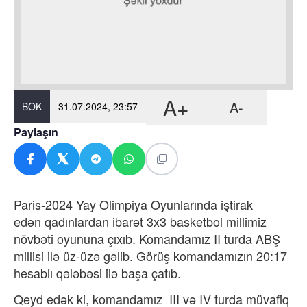
A+
A-
BOK
31.07.2024, 23:57
Paylaşın
Paris-2024 Yay Olimpiya Oyunlarında iştirak
edən qadınlardan ibarət 3x3 basketbol millimiz
növbəti oyununa çıxıb. Komandamız II turda ABŞ
millisi ilə üz-üzə gəlib. Görüş komandamızın 20:17
hesablı qələbəsi ilə başa çatıb.
Qeyd edək ki, komandamız III və IV turda müvafiq