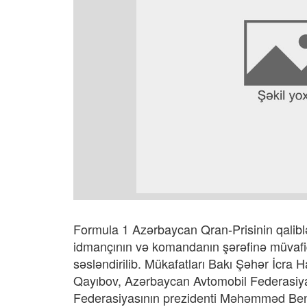
Formula 1 Azərbaycan Qran-Prisinin qaliblə
idmançının və komandanın şərəfinə müvafiq
səsləndirilib. Mükafatları Bakı Şəhər İcra 
Qayıbov, Azərbaycan Avtomobil Federasiya
Federasiyasının prezidenti Məhəmməd Ben 