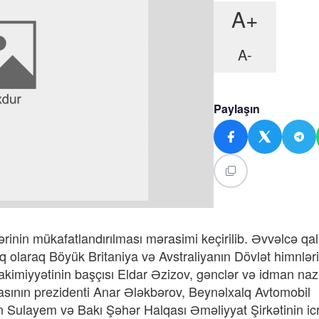
A+
A-
Paylaşın
rinin mükafatlandırılması mərasimi keçirilib. Əvvəlcə qal
 olaraq Böyük Britaniya və Avstraliyanın Dövlət himnləri
Hakimiyyətinin başçısı Eldar Əzizov, gənclər və idman nazi
sının prezidenti Anar Ələkbərov, Beynəlxalq Avtomobil
Sulayem və Bakı Şəhər Halqası Əməliyyat Şirkətinin icr