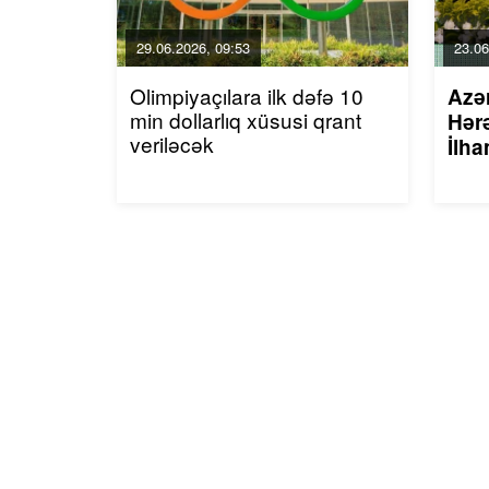
29.06.2026, 09:53
23.06
Olimpiyaçılara ilk dəfə 10
Azə
min dollarlıq xüsusi qrant
Hərə
veriləcək
İlha