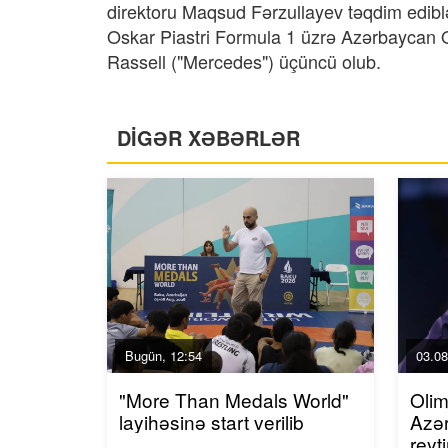
direktoru Maqsud Fərzullayev təqdim ediblə
Oskar Piastri Formula 1 üzrə Azərbaycan Qran
Rassell ("Mercedes") üçüncü olub.
DİGƏR XƏBƏRLƏR
Bugün, 12:54
03.08
"More Than Medals World"
Olim
layihəsinə start verilib
Azər
reyt