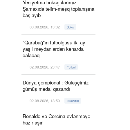
Yeniyetmə boksçularımız
Şamaxıda təlim-məşq toplanışına
başlayıb
03.08.2026, 13:32
Boks
"Qarabağ"ın futbolçusu iki ay
yaşıl meydanlardan kənarda
qalacaq
02.08.2026, 23:47
Futbol
Dünya çempionatı: Güləşçimiz
gümüş medal qazandı
02.08.2026, 18:50
Gündəm
Ronaldo və Corcina evlənməyə
hazırlaşır