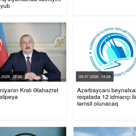
uyub
.2026, 13:26
09.07.2026, 14:28
niyanın Kralı Əlahəzrət
Azərbaycanı beynəlxa
elipeyə
reqatada 12 idmançı il
təmsil olunacaq