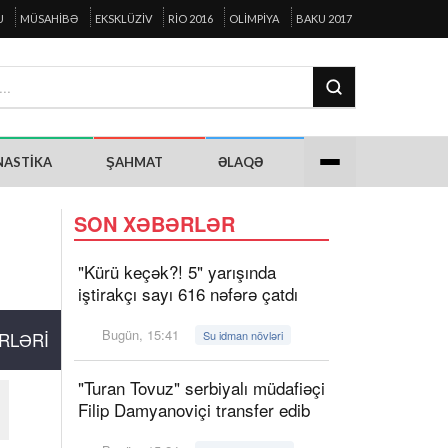
U
MÜSAHIBƏ
EKSKLÜZIV
RIO 2016
OLIMPIYA
BAKU 2017
NASTIKA
ŞAHMAT
ƏLAQƏ
SON XƏBƏRLƏR
"Kürü keçək?! 5" yarışında
iştirakçı sayı 616 nəfərə çatdı
Bugün, 15:41
RLƏRI
Su idman növləri
"Turan Tovuz" serbiyalı müdafiəçi
Filip Damyanoviçi transfer edib