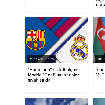
qor
21.07.2026, 15:36
20.07
"Barselona"nın futbolçusu
İspa
Madrid "Real"ının transfer
VI F
siyahısında