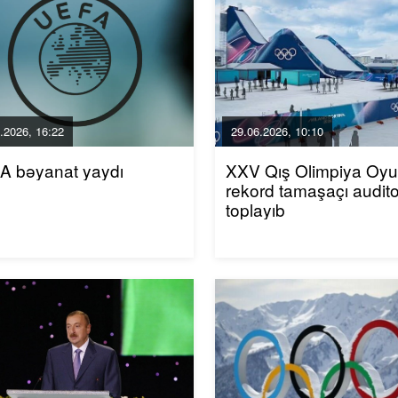
.2026, 16:22
29.06.2026, 10:10
A bəyanat yaydı
XXV Qış Olimpiya Oyun
rekord tamaşaçı audito
toplayıb