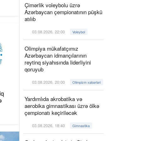
Çimərlik voleybolu üzrə
Azərbaycan çempionatının püşkü
atılıb
03.08.2026, 22:00
Voleybol
Olimpiya mükafatçımız
Azərbaycan idmançılarının
reytinq siyahısında liderliyini
qoruyub
03.08.2026, 20:00
Olimpizm xəbərləri
lq
Yardımlıda akrobatika və
ə
aerobika gimnastikası üzrə ölkə
çempionatı keçiriləcək
03.08.2026, 18:40
Gimnastika