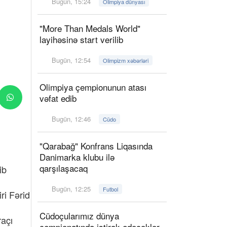
Bugün, 15:24
Olimpiya dünyası
"More Than Medals World"
layihəsinə start verilib
Bugün, 12:54
Olimpizm xəbərləri
Olimpiya çempionunun atası
vəfat edib
Bugün, 12:46
Cüdo
"Qarabağ" Konfrans Liqasında
Danimarka klubu ilə
qarşılaşacaq
ib
Bugün, 12:25
Futbol
ri Fərid
Cüdoçularımız dünya
açı
çempionatında iştirak edəcəklər