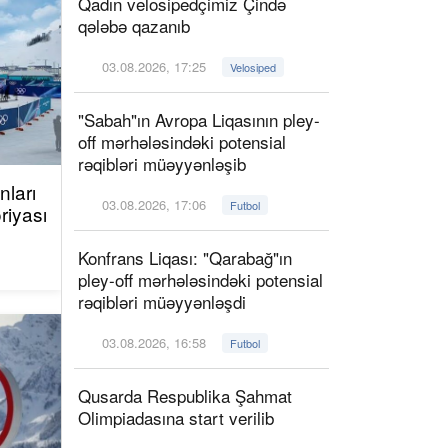
Qadın velosipedçimiz Çində
qələbə qazanıb
03.08.2026, 17:25
Velosiped
"Sabah"ın Avropa Liqasının pley-
off mərhələsindəki potensial
rəqibləri müəyyənləşib
ları
03.08.2026, 17:06
Futbol
riyası
Konfrans Liqası: "Qarabağ"ın
pley-off mərhələsindəki potensial
rəqibləri müəyyənləşdi
03.08.2026, 16:58
Futbol
Qusarda Respublika Şahmat
Olimpiadasına start verilib