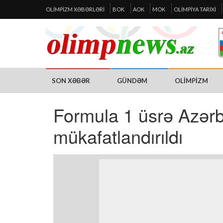
OLIMPIZM XƏBƏRLƏRI
BOK
AOK
MOK
OLIMPIYA TARIXI
SON XƏBƏR
GÜNDƏM
OLIMPIZM
Formula 1 üsrə Azərb
mükafatlandırıldı