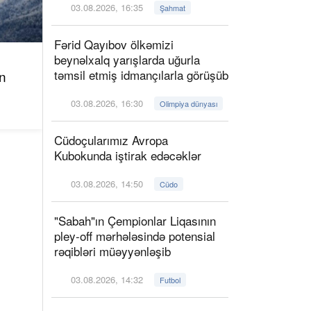
03.08.2026, 16:35
Şahmat
Fərid Qayıbov ölkəmizi
beynəlxalq yarışlarda uğurla
təmsil etmiş idmançılarla görüşüb
n
03.08.2026, 16:30
Olimpiya dünyası
Cüdoçularımız Avropa
Kubokunda iştirak edəcəklər
03.08.2026, 14:50
Cüdo
"Sabah"ın Çempionlar Liqasının
pley-off mərhələsində potensial
rəqibləri müəyyənləşib
03.08.2026, 14:32
Futbol