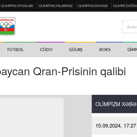
OLIMPIYA OYUNLARI
OLIMPIYACHILARIMIZ
OLIMPIYA DÜNYASI
OLIMPE DOĞR
FUTBOL
CÜDO
GÜLƏŞ
BOKS
GIM
aycan Qran-Prisinin qalibi
OLIMPIZM XƏBƏ
15.09.2024, 17:27