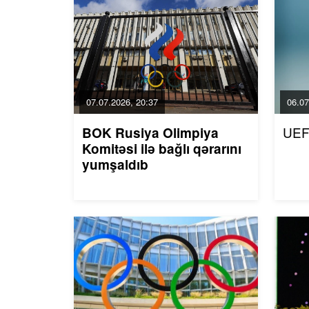
07.07.2026, 20:37
06.07
UEF
BOK Rusiya Olimpiya
Komitəsi ilə bağlı qərarını
yumşaldıb