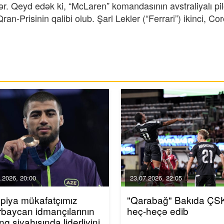
r. Qeyd edək ki, “McLaren” komandasının avstraliyalı pil
-Prisinin qalibi olub. Şarl Lekler (“Ferrari”) ikinci, Cor
.2026, 20:00
23.07.2026, 22:05
piya mükafatçımız
"Qarabağ" Bakıda ÇSK
baycan idmançılarının
heç-heçə edib
inq siyahısında liderliyini