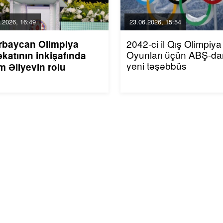
.2026, 16:49
23.06.2026, 15:54
2042-ci il Qış Olimpiya
rbaycan Olimpiya
Oyunları üçün ABŞ-da
katının inkişafında
yeni təşəbbüs
m Əliyevin rolu