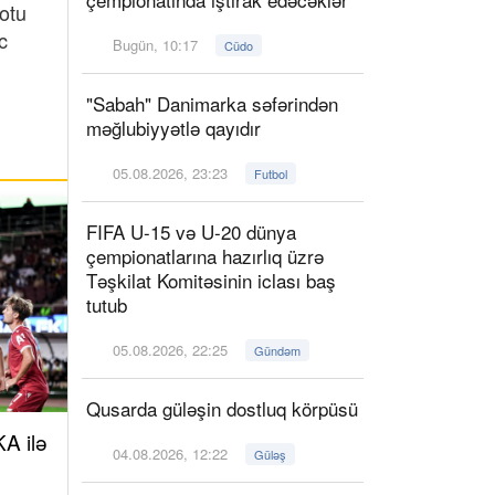
otu
c
Bugün, 10:17
Cüdo
"Sabah" Danimarka səfərindən
məğlubiyyətlə qayıdır
05.08.2026, 23:23
Futbol
FIFA U-15 və U-20 dünya
çempionatlarına hazırlıq üzrə
Təşkilat Komitəsinin iclası baş
tutub
05.08.2026, 22:25
Gündəm
Qusarda güləşin dostluq körpüsü
A ilə
04.08.2026, 12:22
Güləş