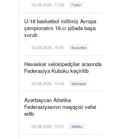
02.08.2026, 17:24
Futbol
U-18 basketbol millimiz Avropa
çempionatını 16-cı pillədə başa
vurub
02.08.2026, 16:55
Basketbol
Həvəskar velosipedçilər arasında
Federasiya Kuboku keçirilib
02.08.2026, 14:43
Velosiped
Azərbaycan Atletika
Federasiyasının məşqçisi vəfat
edib
02.08.2026, 13:01
Atletika