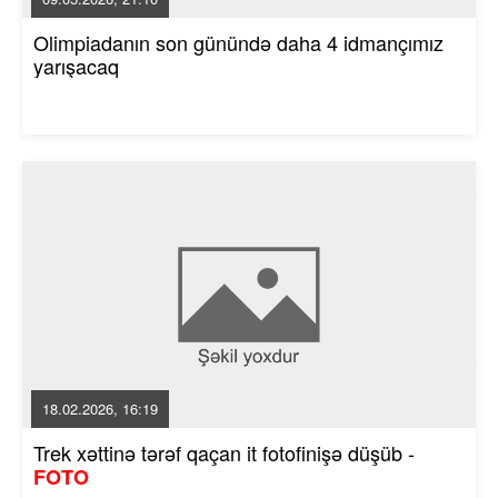
Olimpiadanın son günündə daha 4 idmançımız
yarışacaq
18.02.2026, 16:19
Trek xəttinə tərəf qaçan it fotofinişə düşüb -
FOTO