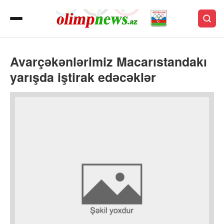
Avarçəkənlərimiz Macarıstandakı
yarışda iştirak edəcəklər