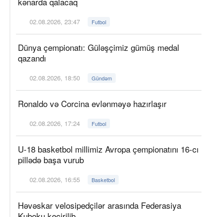
kənarda qalacaq
02.08.2026, 23:47
Futbol
Dünya çempionatı: Güləşçimiz gümüş medal
qazandı
02.08.2026, 18:50
Gündəm
Ronaldo və Corcina evlənməyə hazırlaşır
02.08.2026, 17:24
Futbol
U-18 basketbol millimiz Avropa çempionatını 16-cı
pillədə başa vurub
02.08.2026, 16:55
Basketbol
Həvəskar velosipedçilər arasında Federasiya
Kuboku keçirilib