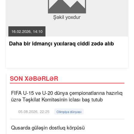
16.02.2026, 14:10
Daha bir idmançı yıxılaraq ciddi zədə alıb
SON XƏBƏRLƏR
FIFA U-15 və U-20 dünya çempionatlarına hazırlıq
üzrə Təşkilat Komitəsinin iclası baş tutub
05.08.2026, 22:25
Olimpiya dünyası
Qusarda güləşin dostluq körpüsü