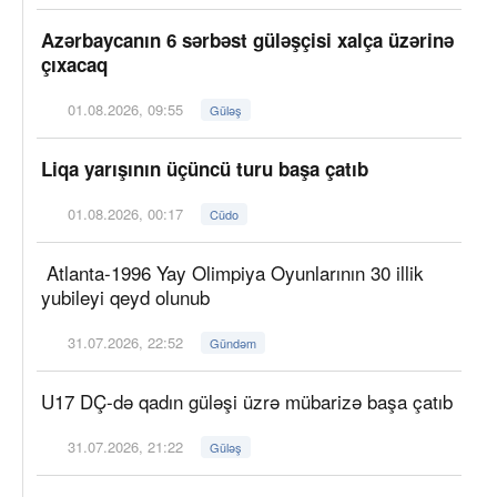
Azərbaycanın 6 sərbəst güləşçisi xalça üzərinə
çıxacaq
01.08.2026, 09:55
Güləş
Liqa yarışının üçüncü turu başa çatıb
01.08.2026, 00:17
Cüdo
Atlanta-1996 Yay Olimpiya Oyunlarının 30 illik
yubileyi qeyd olunub
31.07.2026, 22:52
Gündəm
U17 DÇ-də qadın güləşi üzrə mübarizə başa çatıb
31.07.2026, 21:22
Güləş