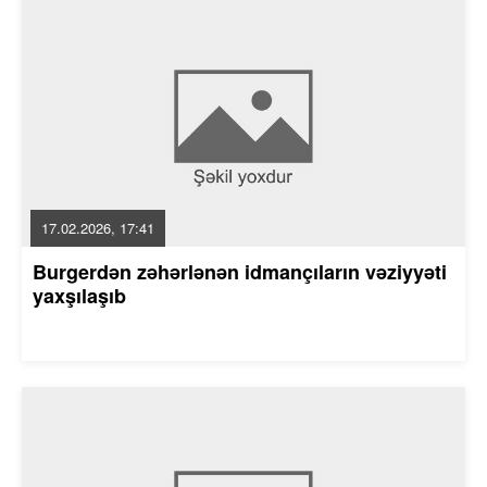
17.02.2026, 17:41
Burgerdən zəhərlənən idmançıların vəziyyəti
yaxşılaşıb