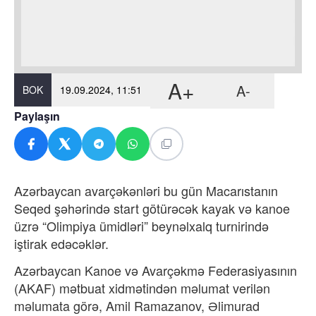
A+
A-
BOK
19.09.2024, 11:51
Paylaşın
Azərbaycan avarçəkənləri bu gün Macarıstanın
Seqed şəhərində start götürəcək kayak və kanoe
üzrə “Olimpiya ümidləri” beynəlxalq turnirində
iştirak edəcəklər.
Azərbaycan Kanoe və Avarçəkmə Federasiyasının
(AKAF) mətbuat xidmətindən məlumat verilən
məlumata görə, Amil Ramazanov, Əlimurad