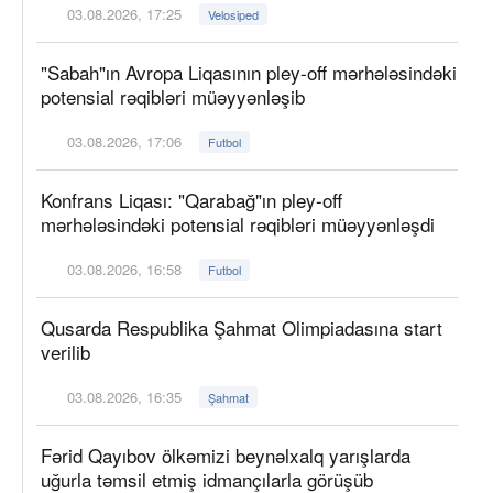
03.08.2026, 17:25
Velosiped
"Sabah"ın Avropa Liqasının pley-off mərhələsindəki
potensial rəqibləri müəyyənləşib
03.08.2026, 17:06
Futbol
Konfrans Liqası: "Qarabağ"ın pley-off
mərhələsindəki potensial rəqibləri müəyyənləşdi
03.08.2026, 16:58
Futbol
Qusarda Respublika Şahmat Olimpiadasına start
verilib
03.08.2026, 16:35
Şahmat
Fərid Qayıbov ölkəmizi beynəlxalq yarışlarda
uğurla təmsil etmiş idmançılarla görüşüb