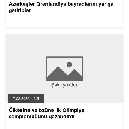
Azarkeşlər Qrenlandiya bayraqlarını yarışa
gətiriblər
17.02.2026, 13:51
Ölkəsinə və özünə ilk Olimpiya
çempionluğunu qazandırdı