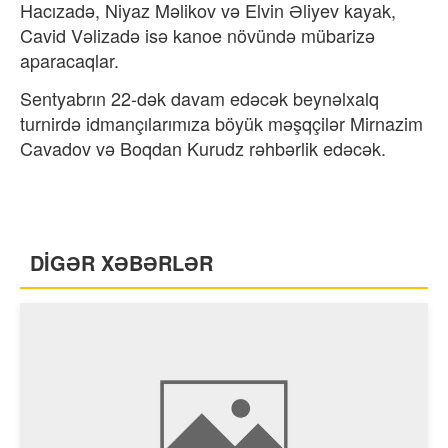
Hacızadə, Niyaz Məlikov və Elvin Əliyev kayak,
Cavid Vəlizadə isə kanoe növündə mübarizə
aparacaqlar.
Sentyabrın 22-dək davam edəcək beynəlxalq
turnirdə idmançılarımıza böyük məşqçilər Mirnazim
Cavadov və Boqdan Kurudz rəhbərlik edəcək.
DİGƏR XƏBƏRLƏR