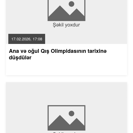
17.02.2026, 17:08
Ana və oğul Qış Olimpidasının tarixinə
düşdülər