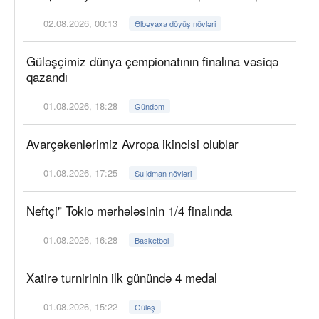
02.08.2026, 00:13
Əlbəyaxa döyüş növləri
Güləşçimiz dünya çempionatının finalına vəsiqə
qazandı
01.08.2026, 18:28
Gündəm
Avarçəkənlərimiz Avropa ikincisi olublar
01.08.2026, 17:25
Su idman növləri
Neftçi" Tokio mərhələsinin 1/4 finalında
01.08.2026, 16:28
Basketbol
Xatirə turnirinin ilk günündə 4 medal
01.08.2026, 15:22
Güləş