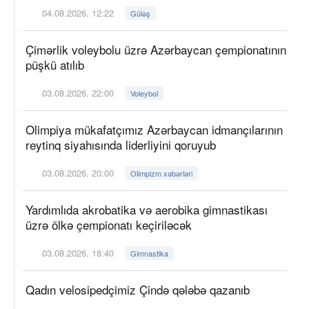
04.08.2026, 12:22
Güləş
Çimərlik voleybolu üzrə Azərbaycan çempionatının
püşkü atılıb
03.08.2026, 22:00
Voleybol
Olimpiya mükafatçımız Azərbaycan idmançılarının
reytinq siyahısında liderliyini qoruyub
03.08.2026, 20:00
Olimpizm xəbərləri
Yardımlıda akrobatika və aerobika gimnastikası
üzrə ölkə çempionatı keçiriləcək
03.08.2026, 18:40
Gimnastika
Qadın velosipedçimiz Çində qələbə qazanıb