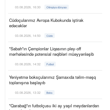
03.08.2026, 16:30
Olimpiya dünyası
Cüdoçularımız Avropa Kubokunda iştirak
edəcəklər
03.08.2026, 14:50
Cüdo
"Sabah"ın Çempionlar Liqasının pley-off
mərhələsində potensial rəqibləri müəyyənləşib
03.08.2026, 14:32
Futbol
Yeniyetmə boksçularımız Şamaxıda təlim-məşq
toplanışına başlayıb
03.08.2026, 13:32
Boks
"Qarabağ"ın futbolçusu iki ay yaşıl meydanlardan