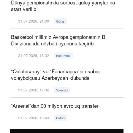
Dünya çempionatında sərbəst güləş yarışlarına
start verilib
31.07.2026, 21:00
Güləş
Basketbol millimiz Avropa çempionatının B
Divizionunda növbəti oyununu keçirib
31.07.2026, 18:32
Basketbol
“Qalatasaray” və “Fənərbağça”nın sabiq
voleybolçusu Azərbaycan klubunda
31.07.2026, 17:02
Voleybol
“Arsenal”dan 90 milyon avroluq transfer
31.07.2026, 15:49
Futbol