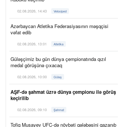
02.08.2026, 14:43
Velosiped
Azərbaycan Atletika Federasiyasının məşqçisi
vəfat edib
02.08.2026, 13:01
Atletika
Güləşçimiz bu gün dünya çempionatında qızıl
medal görüşünə çıxacaq
02.08.2026, 10:00
Güləş
AŞF-də şahmat üzrə dünya çempionu ilə görüş
keçirilib
02.08.2026, 09:10
Şahmat
Tofiq Musayev UFC-də növbəti qələbəsini qazanıb