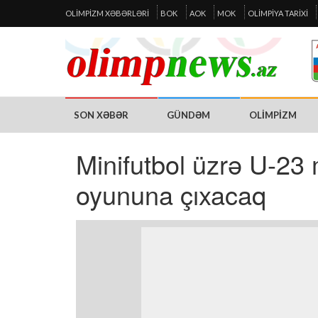
OLIMPIZM XƏBƏRLƏRI
BOK
AOK
MOK
OLIMPIYA TARIXI
SON XƏBƏR
GÜNDƏM
OLIMPIZM
Minifutbol üzrə U-23 
oyununa çıxacaq