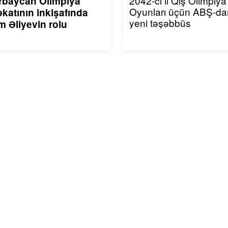
2042-ci il Qış Olimpiya
rbaycan Olimpiya
Oyunları üçün ABŞ-da
katının inkişafında
yeni təşəbbüs
m Əliyevin rolu