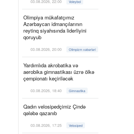
03.08.2026, 22:00
Voleybol
Olimpiya mükafatçımız
Azərbaycan idmançılarının
reytinq siyahısında liderliyini
qoruyub
03.08.2026, 20:00
Olimpizm xəbərləri
Yardımlıda akrobatika və
aerobika gimnastikası üzrə ölkə
çempionatı keçiriləcək
03.08.2026, 18:40
Gimnastika
Qadın velosipedçimiz Çində
qələbə qazanıb
03.08.2026, 17:25
Velosiped