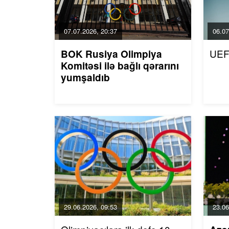
07.07.2026, 20:37
06.07
UEF
BOK Rusiya Olimpiya
Komitəsi ilə bağlı qərarını
yumşaldıb
29.06.2026, 09:53
23.06