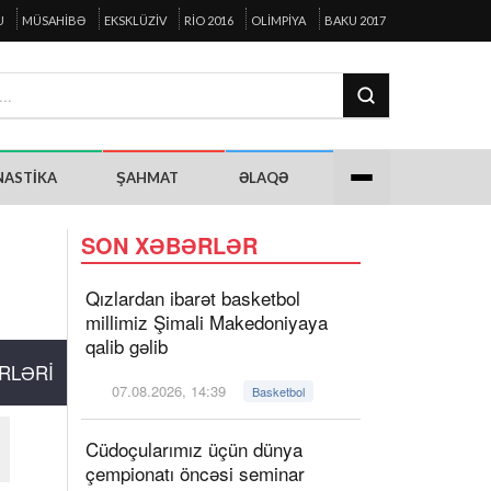
U
MÜSAHIBƏ
EKSKLÜZIV
RIO 2016
OLIMPIYA
BAKU 2017
NASTIKA
ŞAHMAT
ƏLAQƏ
SON XƏBƏRLƏR
Qızlardan ibarət basketbol
millimiz Şimali Makedoniyaya
qalib gəlib
RLƏRI
07.08.2026, 14:39
Basketbol
Cüdoçularımız üçün dünya
çempionatı öncəsi seminar