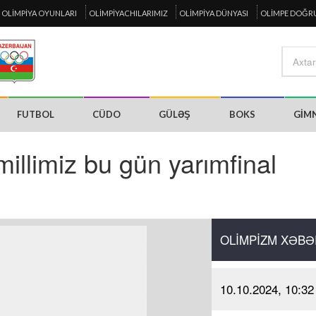
OLIMPIYA OYUNLARI
OLIMPIYACHILARIMIZ
OLIMPIYA DÜNYASI
OLIMPE DOĞR
FUTBOL
CÜDO
GÜLƏŞ
BOKS
GIM
millimiz bu gün yarımfinal
OLIMPIZM XƏBƏ
10.10.2024, 10:32