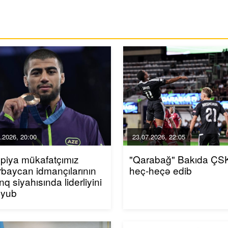
.2026, 20:00
23.07.2026, 22:05
piya mükafatçımız
"Qarabağ" Bakıda ÇSK
baycan idmançılarının
heç-heçə edib
inq siyahısında liderliyini
uyub