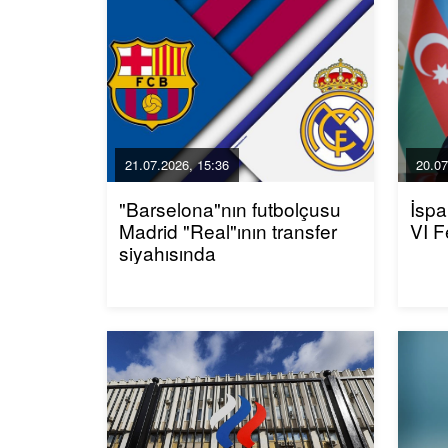
21.07.2026, 15:36
20.07
"Barselona"nın futbolçusu
İspa
Madrid "Real"ının transfer
VI F
siyahısında