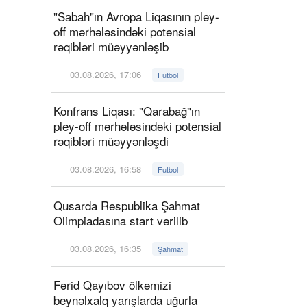
"Sabah"ın Avropa Liqasının pley-
off mərhələsindəki potensial
rəqibləri müəyyənləşib
03.08.2026, 17:06
Futbol
Konfrans Liqası: "Qarabağ"ın
pley-off mərhələsindəki potensial
rəqibləri müəyyənləşdi
03.08.2026, 16:58
Futbol
Qusarda Respublika Şahmat
Olimpiadasına start verilib
03.08.2026, 16:35
Şahmat
Fərid Qayıbov ölkəmizi
beynəlxalq yarışlarda uğurla