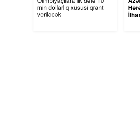
Olimpiyaçılara ilk dəfə 10
Azə
min dollarlıq xüsusi qrant
Hərə
veriləcək
İlha