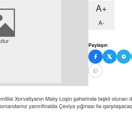
A+
A-
Paylaşın
illisi Xorvatiyanın Malıy Loşin şəhərində təşkil olunan 
omandamız yarımfinalda Çexiya yığması ilə qarşılaşaca