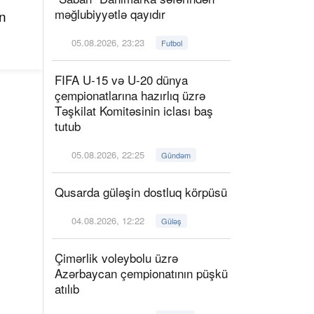
məğlubiyyətlə qayıdır
n
05.08.2026, 23:23
Futbol
FIFA U-15 və U-20 dünya
çempionatlarına hazırlıq üzrə
Təşkilat Komitəsinin iclası baş
tutub
05.08.2026, 22:25
Gündəm
Qusarda güləşin dostluq körpüsü
04.08.2026, 12:22
Güləş
Çimərlik voleybolu üzrə
Azərbaycan çempionatının püşkü
atılıb