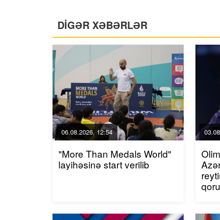
DİGƏR XƏBƏRLƏR
06.08.2026, 12:54
03.08
"More Than Medals World"
Olim
layihəsinə start verilib
Azər
reyt
qor