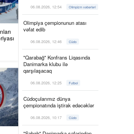
06.08.2026, 12:54
Olimpizm xəbərləri
Olimpiya çempionunun atası
vəfat edib
ları
riyası
06.08.2026, 12:46
Cüdo
"Qarabağ" Konfrans Liqasında
Danimarka klubu ilə
qarşılaşacaq
06.08.2026, 12:25
Futbol
Cüdoçularımız dünya
çempionatında iştirak edəcəklər
06.08.2026, 10:17
Cüdo
"Sabah" Danimarka səfərindən