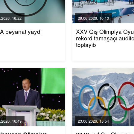
.2026, 16:22
29.06.2026, 10:10
A bəyanat yaydı
XXV Qış Olimpiya Oyun
rekord tamaşaçı audito
toplayıb
.2026, 16:49
23.06.2026, 15:54