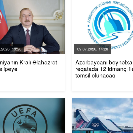
.2026, 13:26
09.07.2026, 14:28
niyanın Kralı Əlahəzrət
Azərbaycanı beynəlxa
elipeyə
reqatada 12 idmançı il
təmsil olunacaq