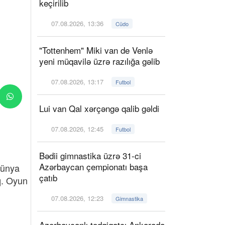
keçirilib
07.08.2026, 13:36
Cüdo
"Tottenhem" Miki van de Venlə
yeni müqavilə üzrə razılığa gəlib
07.08.2026, 13:17
Futbol
Lui van Qal xərçəngə qalib gəldi
07.08.2026, 12:45
Futbol
Bədii gimnastika üzrə 31-ci
Azərbaycan çempionatı başa
dünya
çatıb
q. Oyun
07.08.2026, 12:23
Gimnastika
Azərbaycanlı tədqiqatçı Ankarada