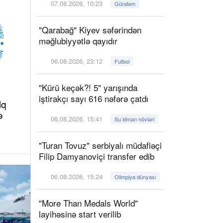
07.08.2026, 10:23
Gündəm
"Qarabağ" Kiyev səfərindən
məğlubiyyətlə qayıdır
06.08.2026, 23:12
Futbol
"Kürü keçək?! 5" yarışında
iştirakçı sayı 616 nəfərə çatdı
lq
ə
06.08.2026, 15:41
Su idman növləri
"Turan Tovuz" serbiyalı müdafiəçi
Filip Damyanoviçi transfer edib
06.08.2026, 15:24
Olimpiya dünyası
"More Than Medals World"
layihəsinə start verilib