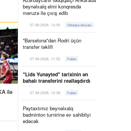
beynəlxalq elmi konqresdə
məruzə ilə çıxış edib
07.08.2026, 12:05
Olimpiya dünyası
"Barselona"dan Rodri üçün
transfer təklifi
07.08.2026, 11:53
Futbol
"Lids Yunayted" tarixinin ən
bahalı transferini reallaşdırdı
A ilə
07.08.2026, 10:38
Futbol
Paytaxtımız beynəlxalq
badminton turnirinə ev sahibliyi
edəcək