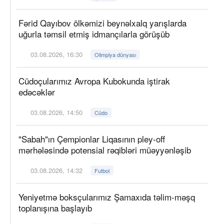
Fərid Qayıbov ölkəmizi beynəlxalq yarışlarda
uğurla təmsil etmiş idmançılarla görüşüb
03.08.2026, 16:30
Olimpiya dünyası
Cüdoçularımız Avropa Kubokunda iştirak
edəcəklər
03.08.2026, 14:50
Cüdo
"Sabah"ın Çempionlar Liqasının pley-off
mərhələsində potensial rəqibləri müəyyənləşib
03.08.2026, 14:32
Futbol
Yeniyetmə boksçularımız Şamaxıda təlim-məşq
toplanışına başlayıb