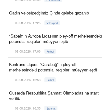
Qadın velosipedçimiz Çində qələbə qazanıb
03.08.2026, 17:25
Velosiped
"Sabah"ın Avropa Liqasının pley-off mərhələsindəki
potensial rəqibləri müəyyənləşib
03.08.2026, 17:06
Futbol
Konfrans Liqası: "Qarabağ"ın pley-off
mərhələsindəki potensial rəqibləri müəyyənləşdi
03.08.2026, 16:58
Futbol
Qusarda Respublika Şahmat Olimpiadasına start
verilib
03.08.2026, 16:35
Şahmat