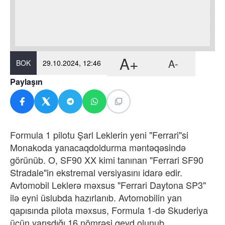
A+
A-
BOK
29.10.2024, 12:46
Paylaşın
Formula 1 pilotu Şarl Leklerin yeni "Ferrari"si
Monakoda yanacaqdoldurma məntəqəsində
görünüb. O, SF90 XX kimi tanınan "Ferrari SF90
Stradale"in ekstremal versiyasını idarə edir.
Avtomobil Leklerə məxsus "Ferrari Daytona SP3"
ilə eyni üslubda hazırlanıb. Avtomobilin yan
qapısında pilota məxsus, Formula 1-də Skuderiya
üçün yarışdığı 16 nömrəsi qeyd olunub.