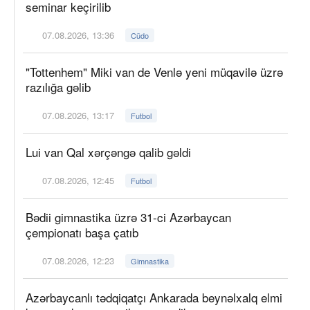
seminar keçirilib
07.08.2026, 13:36
Cüdo
"Tottenhem" Miki van de Venlə yeni müqavilə üzrə
razılığa gəlib
07.08.2026, 13:17
Futbol
Lui van Qal xərçəngə qalib gəldi
07.08.2026, 12:45
Futbol
Bədii gimnastika üzrə 31-ci Azərbaycan
çempionatı başa çatıb
07.08.2026, 12:23
Gimnastika
Azərbaycanlı tədqiqatçı Ankarada beynəlxalq elmi