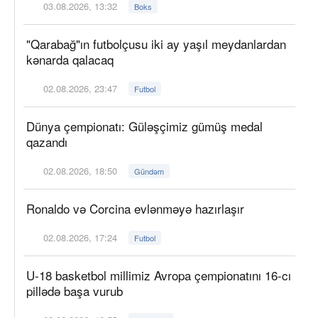
03.08.2026, 13:32
Boks
"Qarabağ"ın futbolçusu iki ay yaşıl meydanlardan
kənarda qalacaq
02.08.2026, 23:47
Futbol
Dünya çempionatı: Güləşçimiz gümüş medal
qazandı
02.08.2026, 18:50
Gündəm
Ronaldo və Corcina evlənməyə hazırlaşır
02.08.2026, 17:24
Futbol
U-18 basketbol millimiz Avropa çempionatını 16-cı
pillədə başa vurub