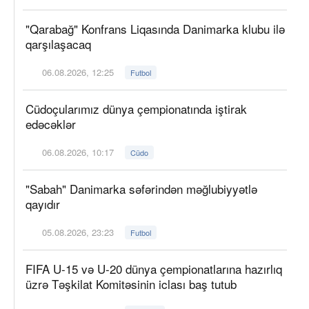
"Qarabağ" Konfrans Liqasında Danimarka klubu ilə
qarşılaşacaq
06.08.2026, 12:25
Futbol
Cüdoçularımız dünya çempionatında iştirak
edəcəklər
06.08.2026, 10:17
Cüdo
"Sabah" Danimarka səfərindən məğlubiyyətlə
qayıdır
05.08.2026, 23:23
Futbol
FIFA U-15 və U-20 dünya çempionatlarına hazırlıq
üzrə Təşkilat Komitəsinin iclası baş tutub