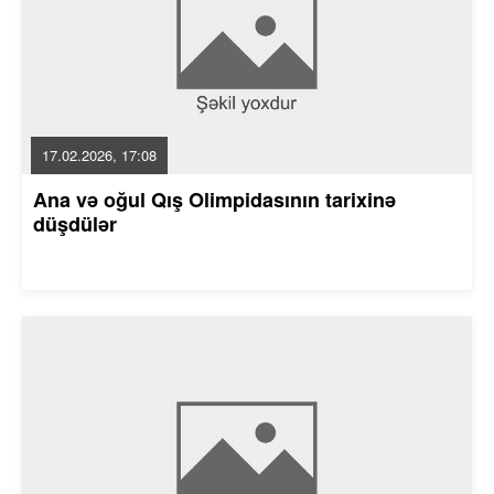
17.02.2026, 17:08
Ana və oğul Qış Olimpidasının tarixinə
düşdülər