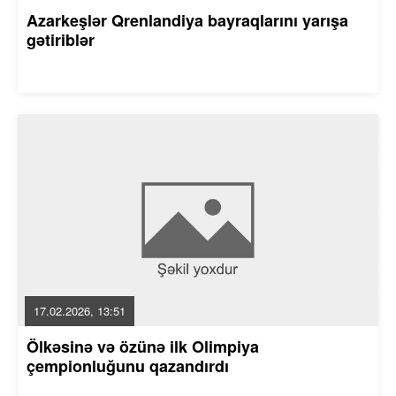
Azarkeşlər Qrenlandiya bayraqlarını yarışa
gətiriblər
17.02.2026, 13:51
Ölkəsinə və özünə ilk Olimpiya
çempionluğunu qazandırdı