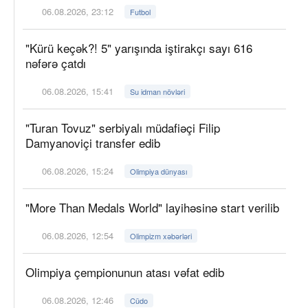
06.08.2026, 23:12
Futbol
"Kürü keçək?! 5" yarışında iştirakçı sayı 616
nəfərə çatdı
06.08.2026, 15:41
Su idman növləri
"Turan Tovuz" serbiyalı müdafiəçi Filip
Damyanoviçi transfer edib
06.08.2026, 15:24
Olimpiya dünyası
"More Than Medals World" layihəsinə start verilib
06.08.2026, 12:54
Olimpizm xəbərləri
Olimpiya çempionunun atası vəfat edib
06.08.2026, 12:46
Cüdo