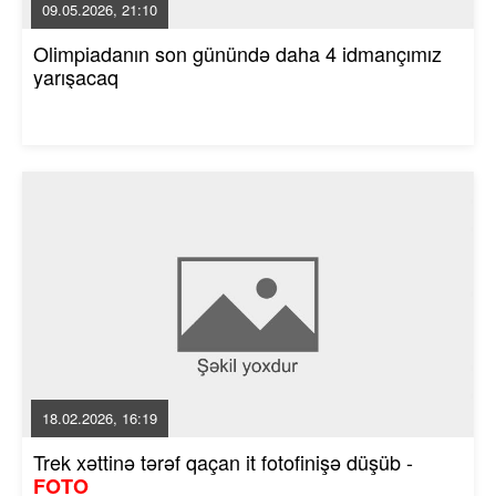
09.05.2026, 21:10
Olimpiadanın son günündə daha 4 idmançımız
yarışacaq
18.02.2026, 16:19
Trek xəttinə tərəf qaçan it fotofinişə düşüb -
FOTO