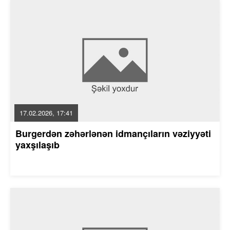
17.02.2026, 17:41
Burgerdən zəhərlənən idmançıların vəziyyəti
yaxşılaşıb