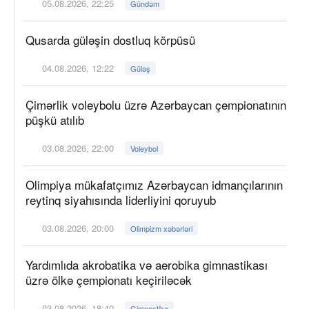
05.08.2026, 22:25
Gündəm
Qusarda güləşin dostluq körpüsü
04.08.2026, 12:22
Güləş
Çimərlik voleybolu üzrə Azərbaycan çempionatının
püşkü atılıb
03.08.2026, 22:00
Voleybol
Olimpiya mükafatçımız Azərbaycan idmançılarının
reytinq siyahısında liderliyini qoruyub
03.08.2026, 20:00
Olimpizm xəbərləri
Yardımlıda akrobatika və aerobika gimnastikası
üzrə ölkə çempionatı keçiriləcək
03.08.2026, 18:40
Gimnastika