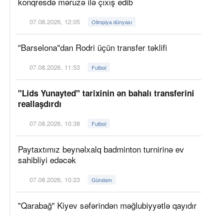
konqresdə məruzə ilə çıxış edib
07.08.2026, 12:05
Olimpiya dünyası
"Barselona"dan Rodri üçün transfer təklifi
07.08.2026, 11:53
Futbol
"Lids Yunayted" tarixinin ən bahalı transferini
reallaşdırdı
07.08.2026, 10:38
Futbol
Paytaxtımız beynəlxalq badminton turnirinə ev
sahibliyi edəcək
07.08.2026, 10:23
Gündəm
"Qarabağ" Kiyev səfərindən məğlubiyyətlə qayıdır