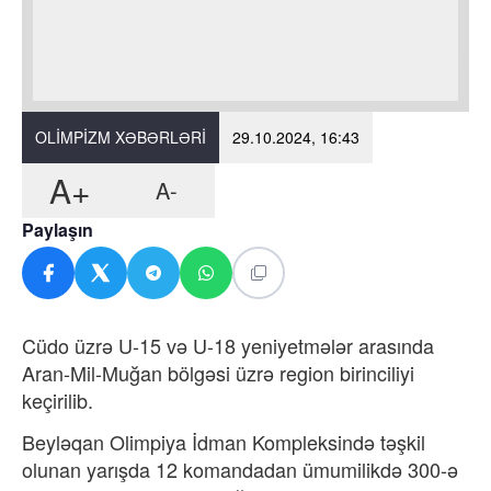
OLIMPIZM XƏBƏRLƏRI
29.10.2024, 16:43
A+
A-
Paylaşın
Cüdo üzrə U-15 və U-18 yeniyetmələr arasında
Aran-Mil-Muğan bölgəsi üzrə region birinciliyi
keçirilib.
Beyləqan Olimpiya İdman Kompleksində təşkil
olunan yarışda 12 komandadan ümumilikdə 300-ə