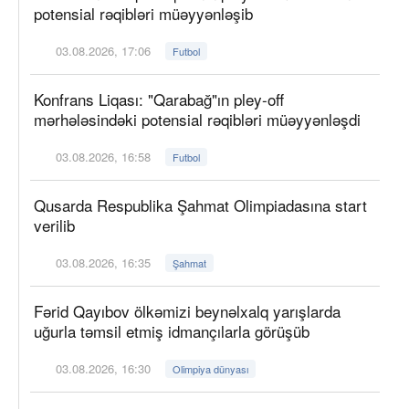
potensial rəqibləri müəyyənləşib
03.08.2026, 17:06
Futbol
Konfrans Liqası: "Qarabağ"ın pley-off
mərhələsindəki potensial rəqibləri müəyyənləşdi
03.08.2026, 16:58
Futbol
Qusarda Respublika Şahmat Olimpiadasına start
verilib
03.08.2026, 16:35
Şahmat
Fərid Qayıbov ölkəmizi beynəlxalq yarışlarda
uğurla təmsil etmiş idmançılarla görüşüb
03.08.2026, 16:30
Olimpiya dünyası