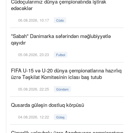
Cüdoçularımız dünya çempionatında iştirak
edəcəklər
06.08.2026, 10:17
Cüdo
"Sabah" Danimarka səfərindən məğlubiyyətlə
qayıdır
05.08.2026, 23:23
Futbol
FIFA U-15 və U-20 dünya çempionatlarına hazırlıq
üzrə Təşkilat Komitəsinin iclası baş tutub
05.08.2026, 22:25
Gündəm
Qusarda güləşin dostluq körpüsü
04.08.2026, 12:22
Güləş
Çimərlik voleybolu üzrə Azərbaycan çempionatının