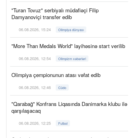
"Turan Tovuz" serbiyalı müdafiəçi Filip
Damyanoviçi transfer edib
06.08.2026, 15:24
Olimpiya dünyası
"More Than Medals World" layihəsinə start verilib
06.08.2026, 12:54
Olimpizm xəbərləri
Olimpiya çempionunun atası vəfat edib
06.08.2026, 12:46
Cüdo
"Qarabağ" Konfrans Liqasında Danimarka klubu ilə
qarşılaşacaq
06.08.2026, 12:25
Futbol