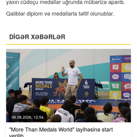
yaxın cüdoçu medallar uğrunda mübarizə aparıb.
Qaliblər diplom və medallarla təltif olunublar.
DİGƏR XƏBƏRLƏR
06.08.2026, 12:54
"More Than Medals World" layihəsinə start
verilib