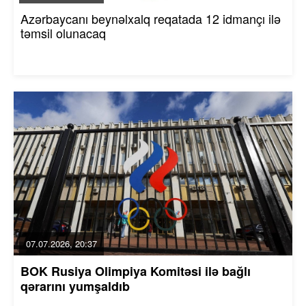
Azərbaycanı beynəlxalq reqatada 12 idmançı ilə
təmsil olunacaq
07.07.2026, 20:37
BOK Rusiya Olimpiya Komitəsi ilə bağlı
qərarını yumşaldıb