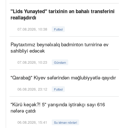
"Lids Yunayted" tarixinin ən bahalı transferini
reallaşdırdı
07.08.2026, 10:38
Futbol
Paytaxtımız beynəlxalq badminton turnirinə ev
sahibliyi edəcək
07.08.2026, 10:23
Gündəm
"Qarabağ" Kiyev səfərindən məğlubiyyətlə qayıdır
06.08.2026, 23:12
Futbol
"Kürü keçək?! 5" yarışında iştirakçı sayı 616
nəfərə çatdı
06.08.2026, 15:41
Su idman növləri