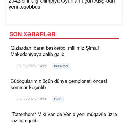
2042-ci il Qış Olimpiya Oyunları üçün ABŞ-dan
yeni təşəbbüs
SON XƏBƏRLƏR
Qızlardan ibarət basketbol millimiz Şimali
Makedoniyaya qalib gəlib
07.08.2026, 14:39
Basketbol
Cüdoçularımız üçün dünya çempionatı öncəsi
seminar keçirilib
07.08.2026, 13:36
Cüdo
"Tottenhem" Miki van de Venlə yeni müqavilə üzrə
razılığa gəlib