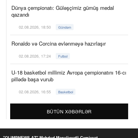
Dünya çempionatı: Güləşçimiz gümüş medal
qazandı
02.08.2026, 18:50
Gündəm
Ronaldo və Corcina evlənməyə hazırlaşır
02.08.2026, 17:24
Futbol
U-18 basketbol millimiz Avropa çempionatını 16-cı
pillədə başa vurub
02.08.2026, 16:55
Basketbol
BÜTÜN XƏBƏRLƏR
"OLIMPNEWS.AZ" Məhdud Məsuliyyətli Cəmiyyət