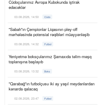
Cüdoçularımız Avropa Kubokunda iştirak
edəcəklər
03.08.2026, 14:50
Cüdo
"Sabah"ın Çempionlar Liqasının pley-off
mərhələsində potensial rəqibləri müəyyənləşib
03.08.2026, 14:32
Futbol
Yeniyetmə boksçularımız Şamaxıda təlim-məşq
toplanışına başlayıb
03.08.2026, 13:32
Boks
"Qarabağ"ın futbolçusu iki ay yaşıl meydanlardan
kənarda qalacaq
02.08.2026, 23:47
Futbol