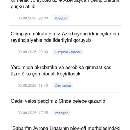
püşkü atılıb
03.08.2026, 22:00
Voleybol
Olimpiya mükafatçımız Azərbaycan idmançılarının
reytinq siyahısında liderliyini qoruyub
03.08.2026, 20:00
Olimpizm xəbərləri
Yardımlıda akrobatika və aerobika gimnastikası
üzrə ölkə çempionatı keçiriləcək
03.08.2026, 18:40
Gimnastika
Qadın velosipedçimiz Çində qələbə qazanıb
03.08.2026, 17:25
Velosiped
"Sabah"ın Avropa Liqasının pley-off mərhələsindəki