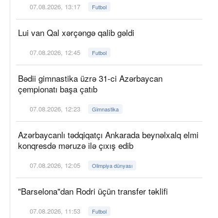
07.08.2026, 13:17
Futbol
Lui van Qal xərçəngə qalib gəldi
07.08.2026, 12:45
Futbol
Bədii gimnastika üzrə 31-ci Azərbaycan
çempionatı başa çatıb
07.08.2026, 12:23
Gimnastika
Azərbaycanlı tədqiqatçı Ankarada beynəlxalq elmi
konqresdə məruzə ilə çıxış edib
07.08.2026, 12:05
Olimpiya dünyası
"Barselona"dan Rodri üçün transfer təklifi
07.08.2026, 11:53
Futbol