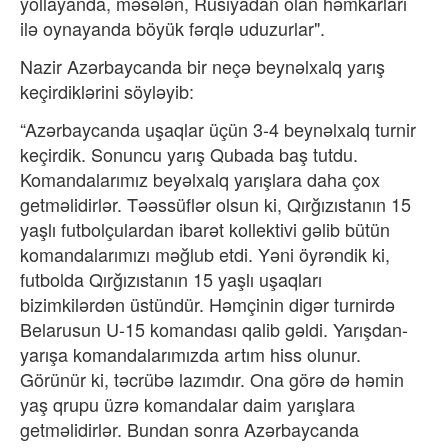
yollayanda, məsələn, Rusiyadan olan həmkarları
ilə oynayanda böyük fərqlə uduzurlar".
Nazir Azərbaycanda bir neçə beynəlxalq yarış
keçirdiklərini söyləyib:
“Azərbaycanda uşaqlar üçün 3-4 beynəlxalq turnir
keçirdik. Sonuncu yarış Qubada baş tutdu.
Komandalarımız beyəlxalq yarışlara daha çox
getməlidirlər. Təəssüflər olsun ki, Qırğızıstanın 15
yaşlı futbolçulardan ibarət kollektivi gəlib bütün
komandalarımızı məğlub etdi. Yəni öyrəndik ki,
futbolda Qırğızıstanın 15 yaşlı uşaqları
bizimkilərdən üstündür. Həmçinin digər turnirdə
Belarusun U-15 komandası qalib gəldi. Yarışdan-
yarışa komandalarımızda artım hiss olunur.
Görünür ki, təcrübə lazımdır. Ona görə də həmin
yaş qrupu üzrə komandalar daim yarışlara
getməlidirlər. Bundan sonra Azərbaycanda