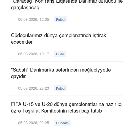
"Qarabağ" Konfrans Liqasında Danimarka klubu ilə
qarşılaşacaq
06.08.2026, 12:25
Futbol
Cüdoçularımız dünya çempionatında iştirak
edəcəklər
06.08.2026, 10:17
Cüdo
"Sabah" Danimarka səfərindən məğlubiyyətlə
qayıdır
05.08.2026, 23:23
Futbol
FIFA U-15 və U-20 dünya çempionatlarına hazırlıq
üzrə Təşkilat Komitəsinin iclası baş tutub
05.08.2026, 22:25
Gündəm