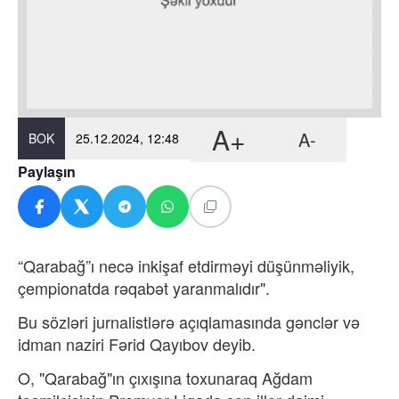
A+
A-
BOK
25.12.2024, 12:48
Paylaşın
“Qarabağ”ı necə inkişaf etdirməyi düşünməliyik,
çempionatda rəqabət yaranmalıdır".
Bu sözləri jurnalistlərə açıqlamasında gənclər və
idman naziri Fərid Qayıbov deyib.
O, "Qarabağ"ın çıxışına toxunaraq Ağdam