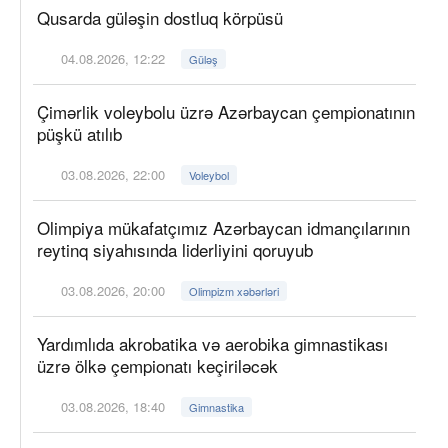
Qusarda güləşin dostluq körpüsü
04.08.2026, 12:22
Güləş
Çimərlik voleybolu üzrə Azərbaycan çempionatının
püşkü atılıb
03.08.2026, 22:00
Voleybol
Olimpiya mükafatçımız Azərbaycan idmançılarının
reytinq siyahısında liderliyini qoruyub
03.08.2026, 20:00
Olimpizm xəbərləri
Yardımlıda akrobatika və aerobika gimnastikası
üzrə ölkə çempionatı keçiriləcək
03.08.2026, 18:40
Gimnastika