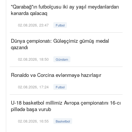
"Qarabağ"ın futbolçusu iki ay yaşıl meydanlardan
kənarda qalacaq
02.08.2026, 23:47
Futbol
Dünya çempionatı: Güləşçimiz gümüş medal
qazandı
02.08.2026, 18:50
Gündəm
Ronaldo və Corcina evlənməyə hazırlaşır
02.08.2026, 17:24
Futbol
U-18 basketbol millimiz Avropa çempionatını 16-cı
pillədə başa vurub
02.08.2026, 16:55
Basketbol