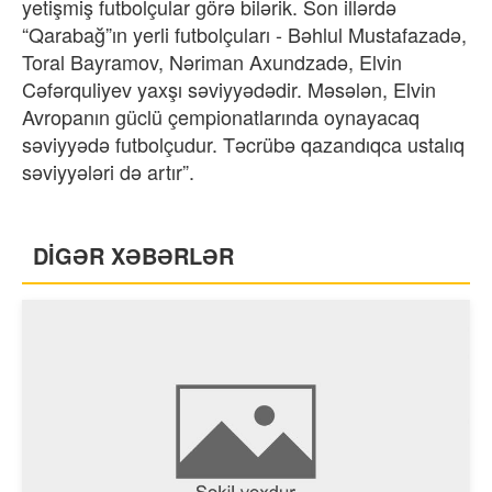
yetişmiş futbolçular görə bilərik. Son illərdə
“Qarabağ”ın yerli futbolçuları - Bəhlul Mustafazadə,
Toral Bayramov, Nəriman Axundzadə, Elvin
Cəfərquliyev yaxşı səviyyədədir. Məsələn, Elvin
Avropanın güclü çempionatlarında oynayacaq
səviyyədə futbolçudur. Təcrübə qazandıqca ustalıq
səviyyələri də artır”.
DİGƏR XƏBƏRLƏR