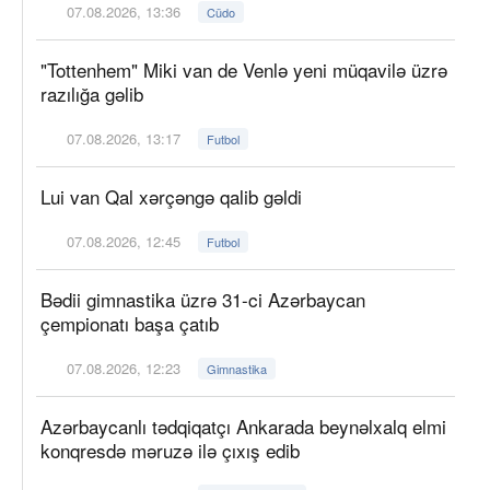
07.08.2026, 13:36
Cüdo
"Tottenhem" Miki van de Venlə yeni müqavilə üzrə
razılığa gəlib
07.08.2026, 13:17
Futbol
Lui van Qal xərçəngə qalib gəldi
07.08.2026, 12:45
Futbol
Bədii gimnastika üzrə 31-ci Azərbaycan
çempionatı başa çatıb
07.08.2026, 12:23
Gimnastika
Azərbaycanlı tədqiqatçı Ankarada beynəlxalq elmi
konqresdə məruzə ilə çıxış edib