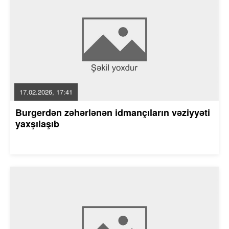
17.02.2026, 17:41
Burgerdən zəhərlənən idmançıların vəziyyəti
yaxşılaşıb