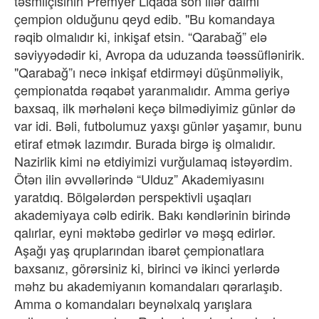
təsmilçisinin Premyer Liqada son illər daimi
çempion olduğunu qeyd edib. "Bu komandaya
rəqib olmalıdır ki, inkişaf etsin. “Qarabağ” elə
səviyyədədir ki, Avropa da uduzanda təəssüflənirik.
"Qarabağ”ı necə inkişaf etdirməyi düşünməliyik,
çempionatda rəqabət yaranmalıdır. Amma geriyə
baxsaq, ilk mərhələni keçə bilmədiyimiz günlər də
var idi. Bəli, futbolumuz yaxşı günlər yaşamır, bunu
etiraf etmək lazımdır. Burada birgə iş olmalıdır.
Nazirlik kimi nə etdiyimizi vurğulamaq istəyərdim.
Ötən ilin əvvəllərində “Ulduz” Akademiyasını
yaratdıq. Bölgələrdən perspektivli uşaqları
akademiyaya cəlb edirik. Bakı kəndlərinin birində
qalırlar, eyni məktəbə gedirlər və məşq edirlər.
Aşağı yaş qruplarından ibarət çempionatlara
baxsanız, görərsiniz ki, birinci və ikinci yerlərdə
məhz bu akademiyanın komandaları qərarlaşıb.
Amma o komandaları beynəlxalq yarışlara