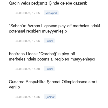
Qadın velosipedçimiz Çində qələbə qazanıb
03.08.2026, 17:25
Velosiped
"Sabah"ın Avropa Liqasının pley-off mərhələsindəki
potensial rəqibləri müəyyənləşib
03.08.2026, 17:06
Futbol
Konfrans Liqası: "Qarabağ"ın pley-off
mərhələsindəki potensial rəqibləri müəyyənləşdi
03.08.2026, 16:58
Futbol
Qusarda Respublika Şahmat Olimpiadasına start
verilib
03.08.2026, 16:35
Şahmat