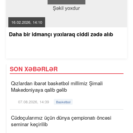
16.02.2026, 14:10
Daha bir idmançı yıxılaraq ciddi zədə alıb
SON XƏBƏRLƏR
Qızlardan ibarət basketbol millimiz Şimali
Makedoniyaya qalib gəlib
07.08.2026, 14:39
Basketbol
Cüdoçularımız üçün dünya çempionatı öncəsi
seminar keçirilib