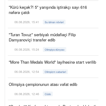
"Kürü keçək?! 5" yarışında iştirakçı sayı 616
nəfərə çatdı
06.08.2026, 15:41
Su idman növləri
"Turan Tovuz" serbiyalı müdafiəçi Filip
Damyanoviçi transfer edib
06.08.2026, 15:24
Olimpiya dünyası
"More Than Medals World" layihəsinə start verilib
06.08.2026, 12:54
Olimpizm xəbərləri
Olimpiya çempionunun atası vəfat edib
06.08.2026, 12:46
Cüdo