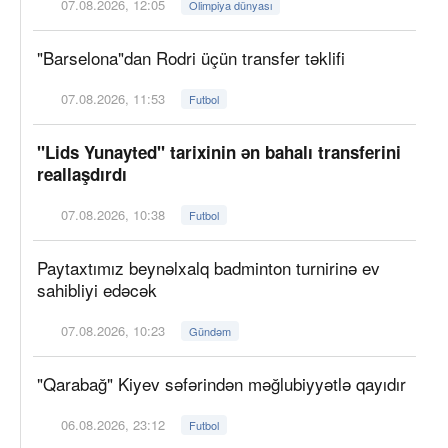
07.08.2026, 12:05
Olimpiya dünyası
"Barselona"dan Rodri üçün transfer təklifi
07.08.2026, 11:53
Futbol
"Lids Yunayted" tarixinin ən bahalı transferini
reallaşdırdı
07.08.2026, 10:38
Futbol
Paytaxtımız beynəlxalq badminton turnirinə ev
sahibliyi edəcək
07.08.2026, 10:23
Gündəm
"Qarabağ" Kiyev səfərindən məğlubiyyətlə qayıdır
06.08.2026, 23:12
Futbol