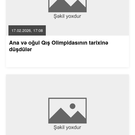
17.02.2026, 17:08
Ana və oğul Qış Olimpidasının tarixinə
düşdülər