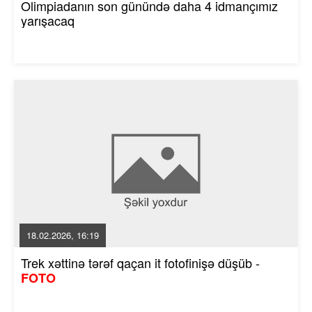
Olimpiadanın son günündə daha 4 idmançımız
yarışacaq
18.02.2026, 16:19
Trek xəttinə tərəf qaçan it fotofinişə düşüb -
FOTO