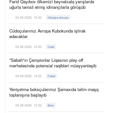
Fərid Qayıbov ölkəmizi beynəlxalq yarışlarda
uğurla təmsil etmiş idmançılarla görüşüb
03.08.2026, 16:30
Olimpiya dünyası
Cüdoçularımız Avropa Kubokunda iştirak
edəcəklər
03.08.2026, 14:50
Cüdo
"Sabah"ın Çempionlar Liqasının pley-off
mərhələsində potensial rəqibləri müəyyənləşib
03.08.2026, 14:32
Futbol
Yeniyetmə boksçularımız Şamaxıda təlim-məşq
toplanışına başlayıb
03.08.2026, 13:32
Boks