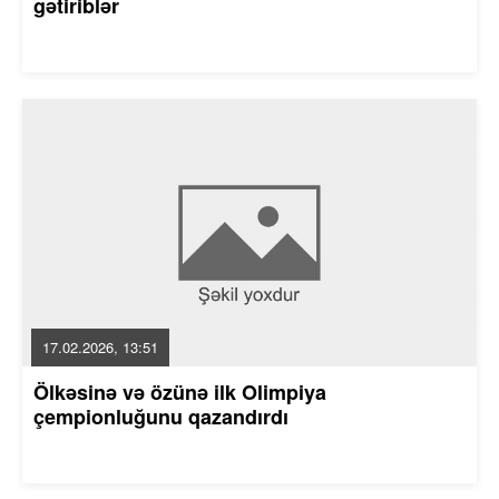
gətiriblər
17.02.2026, 13:51
Ölkəsinə və özünə ilk Olimpiya
çempionluğunu qazandırdı