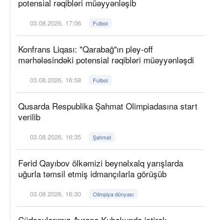
potensial rəqibləri müəyyənləşib
03.08.2026, 17:06
Futbol
Konfrans Liqası: "Qarabağ"ın pley-off
mərhələsindəki potensial rəqibləri müəyyənləşdi
03.08.2026, 16:58
Futbol
Qusarda Respublika Şahmat Olimpiadasına start
verilib
03.08.2026, 16:35
Şahmat
Fərid Qayıbov ölkəmizi beynəlxalq yarışlarda
uğurla təmsil etmiş idmançılarla görüşüb
03.08.2026, 16:30
Olimpiya dünyası
Cüdoçularımız Avropa Kubokunda iştirak