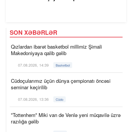
SON XƏBƏRLƏR
Qızlardan ibarət basketbol millimiz Şimali
Makedoniyaya qalib gəlib
07.08.2026, 14:39
Basketbol
Cüdoçularımız üçün dünya çempionatı öncəsi
seminar keçirilib
07.08.2026, 13:36
Cüdo
"Tottenhem" Miki van de Venlə yeni müqavilə üzrə
razılığa gəlib