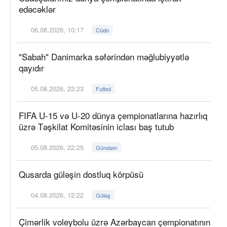
edəcəklər
06.08.2026, 10:17
Cüdo
"Sabah" Danimarka səfərindən məğlubiyyətlə
qayıdır
05.08.2026, 23:23
Futbol
FIFA U-15 və U-20 dünya çempionatlarına hazırlıq
üzrə Təşkilat Komitəsinin iclası baş tutub
05.08.2026, 22:25
Gündəm
Qusarda güləşin dostluq körpüsü
04.08.2026, 12:22
Güləş
Çimərlik voleybolu üzrə Azərbaycan çempionatının