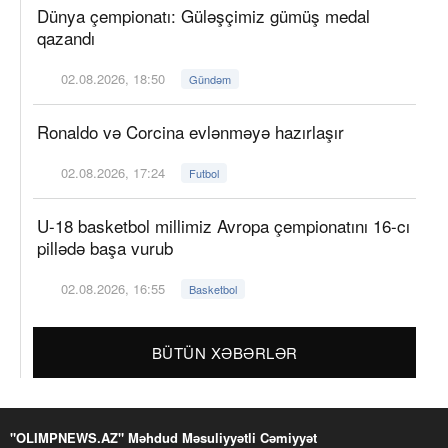
Dünya çempionatı: Güləşçimiz gümüş medal
qazandı
02.08.2026, 18:50
Gündəm
Ronaldo və Corcina evlənməyə hazırlaşır
02.08.2026, 17:24
Futbol
U-18 basketbol millimiz Avropa çempionatını 16-cı
pillədə başa vurub
02.08.2026, 16:55
Basketbol
BÜTÜN XƏBƏRLƏR
"OLIMPNEWS.AZ" Məhdud Məsuliyyətli Cəmiyyət