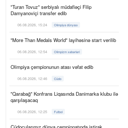
"Turan Tovuz" serbiyalı müdafiəçi Filip
Damyanoviçi transfer edib
06.08.2026, 15:24
Olimpiya dünyası
"More Than Medals World" layihəsinə start verilib
06.08.2026, 12:54
Olimpizm xəbərləri
Olimpiya çempionunun atası vəfat edib
06.08.2026, 12:46
Cüdo
"Qarabağ" Konfrans Liqasında Danimarka klubu ilə
qarşılaşacaq
06.08.2026, 12:25
Futbol
Cüdoçularımız dünya çempionatında iştirak