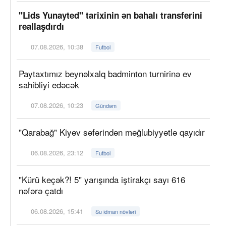
"Lids Yunayted" tarixinin ən bahalı transferini
reallaşdırdı
07.08.2026, 10:38
Futbol
Paytaxtımız beynəlxalq badminton turnirinə ev
sahibliyi edəcək
07.08.2026, 10:23
Gündəm
"Qarabağ" Kiyev səfərindən məğlubiyyətlə qayıdır
06.08.2026, 23:12
Futbol
"Kürü keçək?! 5" yarışında iştirakçı sayı 616
nəfərə çatdı
06.08.2026, 15:41
Su idman növləri