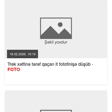
18.02.2026, 16:19
Trek xəttinə tərəf qaçan it fotofinişə düşüb -
FOTO