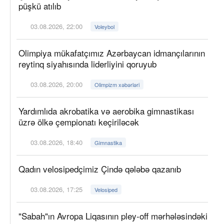
püşkü atılıb
03.08.2026, 22:00
Voleybol
Olimpiya mükafatçımız Azərbaycan idmançılarının
reytinq siyahısında liderliyini qoruyub
03.08.2026, 20:00
Olimpizm xəbərləri
Yardımlıda akrobatika və aerobika gimnastikası
üzrə ölkə çempionatı keçiriləcək
03.08.2026, 18:40
Gimnastika
Qadın velosipedçimiz Çində qələbə qazanıb
03.08.2026, 17:25
Velosiped
"Sabah"ın Avropa Liqasının pley-off mərhələsindəki