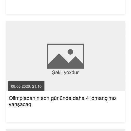
09.05.2026, 21:10
Olimpiadanın son günündə daha 4 idmançımız
yarışacaq