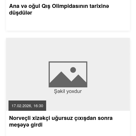
Ana və oğul Qış Olimpidasının tarixinə
düşdülər
17.02.2026, 16:30
Norveçli xizəkçi uğursuz çıxışdan sonra
meşəyə girdi