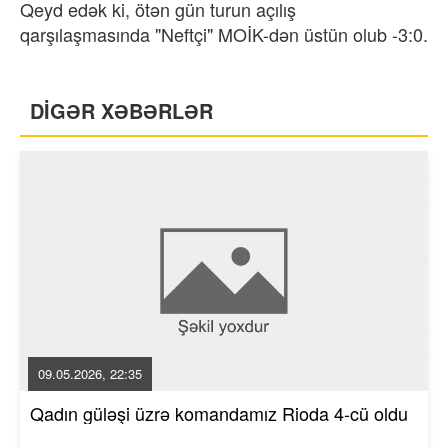
Qeyd edək ki, ötən gün turun açılış
qarşılaşmasında "Neftçi" MOİK-dən üstün olub -3:0.
DİGƏR XƏBƏRLƏR
09.05.2026, 22:35
Qadın güləşi üzrə komandamız Rioda 4-cü oldu