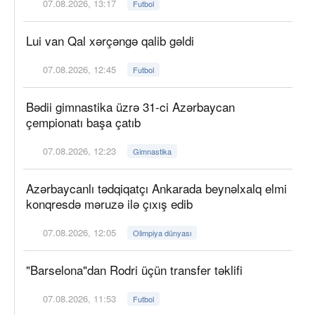
07.08.2026, 13:17
Futbol
Lui van Qal xərçəngə qalib gəldi
07.08.2026, 12:45
Futbol
Bədii gimnastika üzrə 31-ci Azərbaycan
çempionatı başa çatıb
07.08.2026, 12:23
Gimnastika
Azərbaycanlı tədqiqatçı Ankarada beynəlxalq elmi
konqresdə məruzə ilə çıxış edib
07.08.2026, 12:05
Olimpiya dünyası
"Barselona"dan Rodri üçün transfer təklifi
07.08.2026, 11:53
Futbol