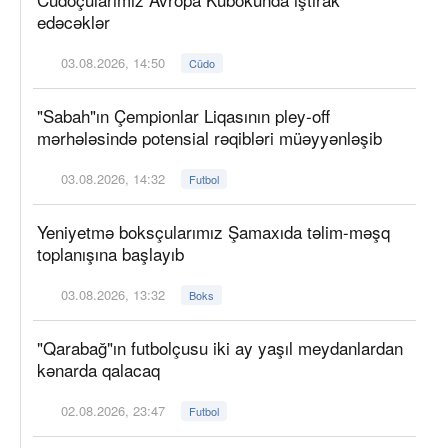
edəcəklər
03.08.2026, 14:50
Cüdo
"Sabah"ın Çempionlar Liqasının pley-off
mərhələsində potensial rəqibləri müəyyənləşib
03.08.2026, 14:32
Futbol
Yeniyetmə boksçularımız Şamaxıda təlim-məşq
toplanışına başlayıb
03.08.2026, 13:32
Boks
"Qarabağ"ın futbolçusu iki ay yaşıl meydanlardan
kənarda qalacaq
02.08.2026, 23:47
Futbol