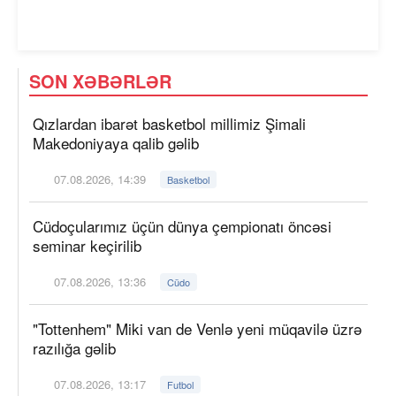
SON XƏBƏRLƏR
Qızlardan ibarət basketbol millimiz Şimali
Makedoniyaya qalib gəlib
07.08.2026, 14:39
Basketbol
Cüdoçularımız üçün dünya çempionatı öncəsi
seminar keçirilib
07.08.2026, 13:36
Cüdo
"Tottenhem" Miki van de Venlə yeni müqavilə üzrə
razılığa gəlib
07.08.2026, 13:17
Futbol