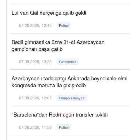
Lui van Qal xərçəngə qalib gəldi
07.08.2026, 12:45
Futbol
Bədii gimnastika üzrə 31-ci Azərbaycan
çempionatı başa çatıb
07.08.2026, 12:23
Gimnastika
Azərbaycanlı tədqiqatçı Ankarada beynəlxalq elmi
konqresdə məruzə ilə çıxış edib
07.08.2026, 12:05
Olimpiya dünyası
"Barselona"dan Rodri üçün transfer təklifi
07.08.2026, 11:53
Futbol