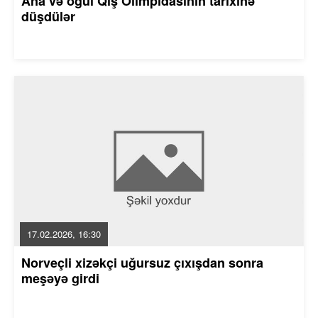
Ana və oğul Qış Olimpidasının tarixinə
düşdülər
17.02.2026, 16:30
Norveçli xizəkçi uğursuz çıxışdan sonra
meşəyə girdi