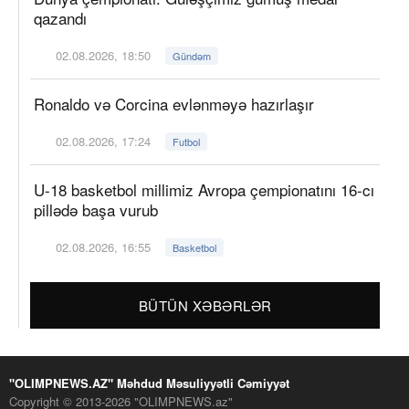
qazandı
02.08.2026, 18:50
Gündəm
Ronaldo və Corcina evlənməyə hazırlaşır
02.08.2026, 17:24
Futbol
U-18 basketbol millimiz Avropa çempionatını 16-cı
pillədə başa vurub
02.08.2026, 16:55
Basketbol
BÜTÜN XƏBƏRLƏR
"OLIMPNEWS.AZ" Məhdud Məsuliyyətli Cəmiyyət
Copyright © 2013-2026 "OLIMPNEWS.az"