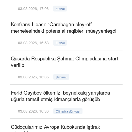
03.08.2026, 17:06
Futbol
Konfrans Liqası: "Qarabağ"ın pley-off
mərhələsindəki potensial rəqibləri müəyyənləşdi
03.08.2026, 16:58
Futbol
Qusarda Respublika Şahmat Olimpiadasına start
verilib
03.08.2026, 16:35
Şahmat
Fərid Qayıbov ölkəmizi beynəlxalq yarışlarda
uğurla təmsil etmiş idmançılarla görüşüb
03.08.2026, 16:30
Olimpiya dünyası
Cüdoçularımız Avropa Kubokunda iştirak