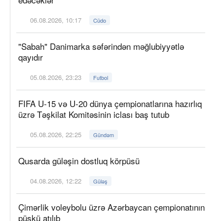
06.08.2026, 10:17
Cüdo
"Sabah" Danimarka səfərindən məğlubiyyətlə
qayıdır
05.08.2026, 23:23
Futbol
FIFA U-15 və U-20 dünya çempionatlarına hazırlıq
üzrə Təşkilat Komitəsinin iclası baş tutub
05.08.2026, 22:25
Gündəm
Qusarda güləşin dostluq körpüsü
04.08.2026, 12:22
Güləş
Çimərlik voleybolu üzrə Azərbaycan çempionatının
püşkü atılıb