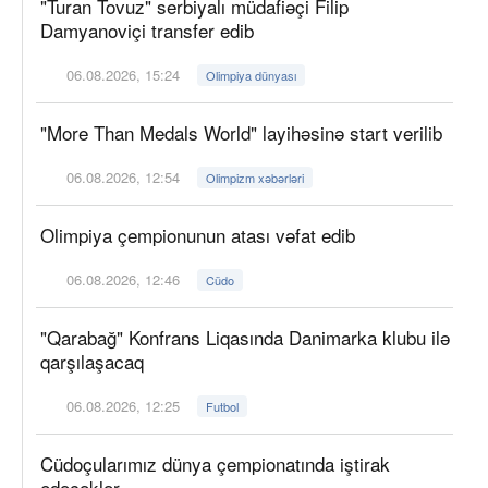
"Turan Tovuz" serbiyalı müdafiəçi Filip
Damyanoviçi transfer edib
06.08.2026, 15:24
Olimpiya dünyası
"More Than Medals World" layihəsinə start verilib
06.08.2026, 12:54
Olimpizm xəbərləri
Olimpiya çempionunun atası vəfat edib
06.08.2026, 12:46
Cüdo
"Qarabağ" Konfrans Liqasında Danimarka klubu ilə
qarşılaşacaq
06.08.2026, 12:25
Futbol
Cüdoçularımız dünya çempionatında iştirak
edəcəklər