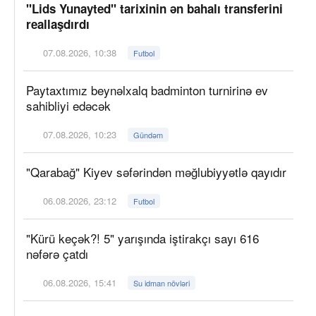
"Lids Yunayted" tarixinin ən bahalı transferini
reallaşdırdı
07.08.2026, 10:38
Futbol
Paytaxtımız beynəlxalq badminton turnirinə ev
sahibliyi edəcək
07.08.2026, 10:23
Gündəm
"Qarabağ" Kiyev səfərindən məğlubiyyətlə qayıdır
06.08.2026, 23:12
Futbol
"Kürü keçək?! 5" yarışında iştirakçı sayı 616
nəfərə çatdı
06.08.2026, 15:41
Su idman növləri