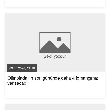
09.05.2026, 21:10
Olimpiadanın son günündə daha 4 idmançımız
yarışacaq