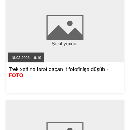
18.02.2026, 16:19
Trek xəttinə tərəf qaçan it fotofinişə düşüb -
FOTO