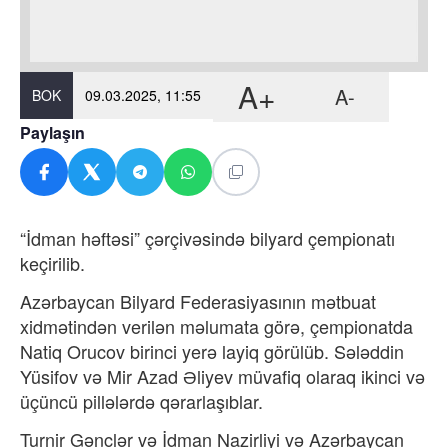
A+
A-
BOK
09.03.2025, 11:55
Paylaşın
“İdman həftəsi” çərçivəsində bilyard çempionatı
keçirilib.
Azərbaycan Bilyard Federasiyasının mətbuat
xidmətindən verilən məlumata görə, çempionatda
Natiq Orucov birinci yerə layiq görülüb. Sələddin
Yüsifov və Mir Azad Əliyev müvafiq olaraq ikinci və
üçüncü pillələrdə qərarlaşıblar.
Turnir Gənclər və İdman Nazirliyi və Azərbaycan