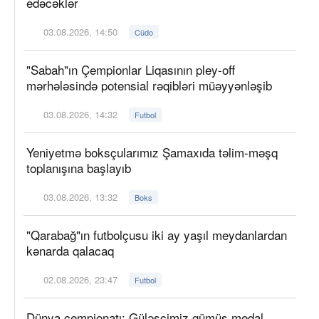
edəcəklər
03.08.2026, 14:50
Cüdo
"Sabah"ın Çempionlar Liqasının pley-off
mərhələsində potensial rəqibləri müəyyənləşib
03.08.2026, 14:32
Futbol
Yeniyetmə boksçularımız Şamaxıda təlim-məşq
toplanışına başlayıb
03.08.2026, 13:32
Boks
"Qarabağ"ın futbolçusu iki ay yaşıl meydanlardan
kənarda qalacaq
02.08.2026, 23:47
Futbol
Dünya çempionatı: Güləşçimiz gümüş medal