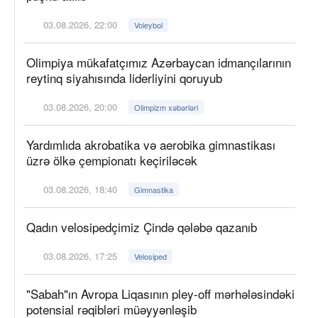
03.08.2026, 22:00
Voleybol
Olimpiya mükafatçımız Azərbaycan idmançılarının
reytinq siyahısında liderliyini qoruyub
03.08.2026, 20:00
Olimpizm xəbərləri
Yardımlıda akrobatika və aerobika gimnastikası
üzrə ölkə çempionatı keçiriləcək
03.08.2026, 18:40
Gimnastika
Qadın velosipedçimiz Çində qələbə qazanıb
03.08.2026, 17:25
Velosiped
"Sabah"ın Avropa Liqasının pley-off mərhələsindəki
potensial rəqibləri müəyyənləşib