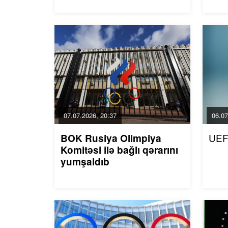
07.07.2026, 20:37
06.07
UEF
BOK Rusiya Olimpiya
Komitəsi ilə bağlı qərarını
yumşaldıb