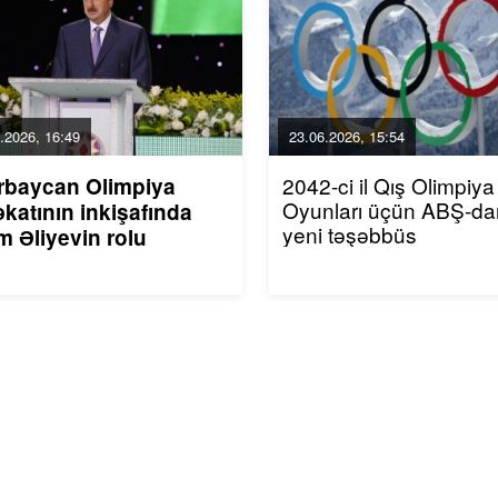
.2026, 16:49
23.06.2026, 15:54
2042-ci il Qış Olimpiya
rbaycan Olimpiya
Oyunları üçün ABŞ-da
katının inkişafında
yeni təşəbbüs
m Əliyevin rolu