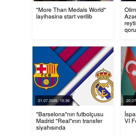
"More Than Medals World"
Olim
layihəsinə start verilib
Azər
reyt
qor
21.07.2026, 15:36
20.07
"Barselona"nın futbolçusu
İspa
Madrid "Real"ının transfer
VI F
siyahısında