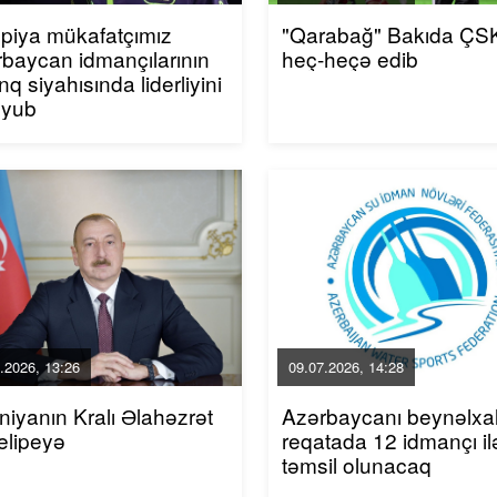
piya mükafatçımız
"Qarabağ" Bakıda ÇSK
baycan idmançılarının
heç-heçə edib
inq siyahısında liderliyini
uyub
.2026, 13:26
09.07.2026, 14:28
niyanın Kralı Əlahəzrət
Azərbaycanı beynəlxa
elipeyə
reqatada 12 idmançı il
təmsil olunacaq