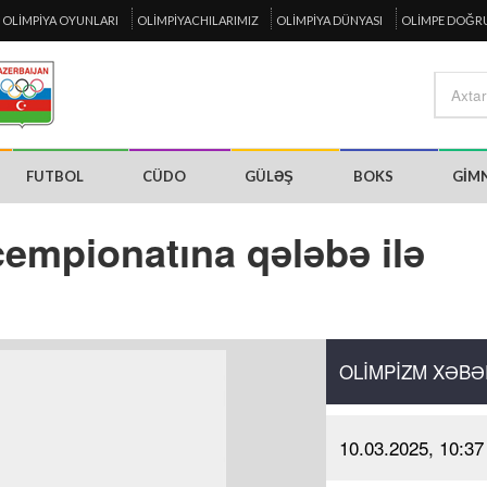
OLIMPIYA OYUNLARI
OLIMPIYACHILARIMIZ
OLIMPIYA DÜNYASI
OLIMPE DOĞR
FUTBOL
CÜDO
GÜLƏŞ
BOKS
GIM
mpionatına qələbə ilə
OLIMPIZM XƏBƏ
10.03.2025, 10:37