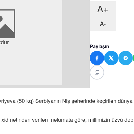
A+
A-
Paylaşın
iyeva (50 kq) Serbiyanın Niş şəhərində keçirilən dünya
xidmətindən verilən məlumata görə, millimizin üzvü deb