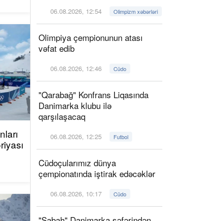
06.08.2026, 12:54
Olimpizm xəbərləri
Olimpiya çempionunun atası
vəfat edib
06.08.2026, 12:46
Cüdo
"Qarabağ" Konfrans Liqasında
Danimarka klubu ilə
qarşılaşacaq
ları
06.08.2026, 12:25
Futbol
riyası
Cüdoçularımız dünya
çempionatında iştirak edəcəklər
06.08.2026, 10:17
Cüdo
"Sabah" Danimarka səfərindən