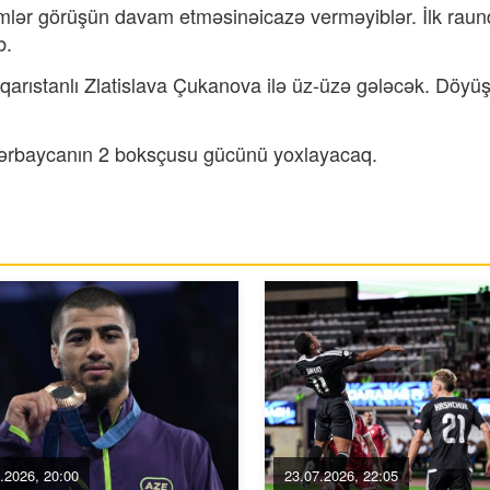
mlər görüşün davam etməsinəicazə verməyiblər. İlk rau
b.
lqarıstanlı Zlatislava Çukanova ilə üz-üzə gələcək. Döyü
zərbaycanın 2 boksçusu gücünü yoxlayacaq.
.2026, 20:00
23.07.2026, 22:05