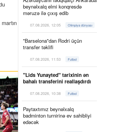
ndu
beynəlxalq elmi konqresdə
məruzə ilə çıxış edib
ş martın
07.08.2026, 12:05
Olimpiya dünyası
"Barselona"dan Rodri üçün
transfer təklifi
07.08.2026, 11:53
Futbol
"Lids Yunayted" tarixinin ən
bahalı transferini reallaşdırdı
07.08.2026, 10:38
Futbol
Paytaxtımız beynəlxalq
badminton turnirinə ev sahibliyi
edəcək