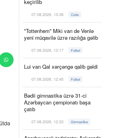
keçirilib
07.08.2026, 13:36
Cüdo
"Tottenhem" Miki van de Venlə
yeni müqavilə üzrə razılığa gəlib
07.08.2026, 13:17
Futbol
Lui van Qal xərçəngə qalib gəldi
07.08.2026, 12:45
Futbol
Bədii gimnastika üzrə 31-ci
Azərbaycan çempionatı başa
çatıb
07.08.2026, 12:23
ütdə
Gimnastika
Azərbaycanlı tədqiqatçı Ankarada