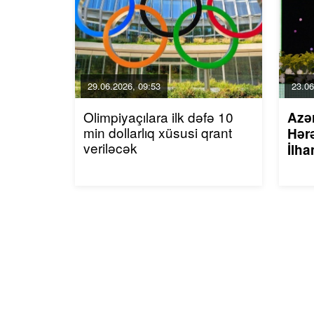
29.06.2026, 09:53
23.06
Olimpiyaçılara ilk dəfə 10
Azə
min dollarlıq xüsusi qrant
Hərə
veriləcək
İlha