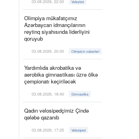
03.08.2026, 22:00
Voleybol
Olimpiya mükafatçımız
Azərbaycan idmançılarının
reytinq siyahısında liderliyini
qoruyub
03.08.2026, 20:00
Olimpizm xəbərləri
Yardımlıda akrobatika və
aerobika gimnastikası üzrə ölkə
çempionatı keçiriləcək
03.08.2026, 18:40
Gimnastika
Qadın velosipedçimiz Çində
qələbə qazanıb
03.08.2026, 17:25
Velosiped