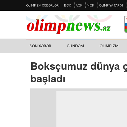
OLIMPIZM XƏBƏRLƏRI
BOK
AOK
MOK
OLIMPIYA TARIXI
SON XƏBƏR
GÜNDƏM
OLIMPIZM
Boksçumuz dünya çe
başladı