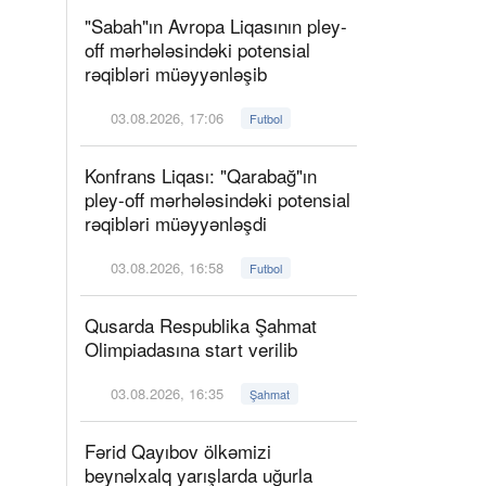
"Sabah"ın Avropa Liqasının pley-
off mərhələsindəki potensial
rəqibləri müəyyənləşib
03.08.2026, 17:06
Futbol
Konfrans Liqası: "Qarabağ"ın
pley-off mərhələsindəki potensial
rəqibləri müəyyənləşdi
03.08.2026, 16:58
Futbol
Qusarda Respublika Şahmat
Olimpiadasına start verilib
03.08.2026, 16:35
Şahmat
Fərid Qayıbov ölkəmizi
beynəlxalq yarışlarda uğurla