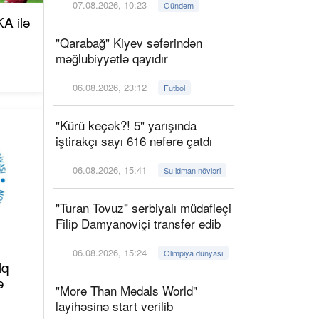
07.08.2026, 10:23
Gündəm
A ilə
"Qarabağ" Kiyev səfərindən
məğlubiyyətlə qayıdır
06.08.2026, 23:12
Futbol
"Kürü keçək?! 5" yarışında
iştirakçı sayı 616 nəfərə çatdı
06.08.2026, 15:41
Su idman növləri
"Turan Tovuz" serbiyalı müdafiəçi
Filip Damyanoviçi transfer edib
06.08.2026, 15:24
Olimpiya dünyası
lq
ə
"More Than Medals World"
layihəsinə start verilib