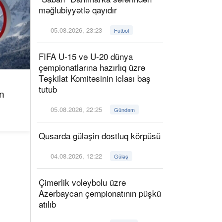
məğlubiyyətlə qayıdır
05.08.2026, 23:23
Futbol
FIFA U-15 və U-20 dünya
çempionatlarına hazırlıq üzrə
Təşkilat Komitəsinin iclası baş
tutub
n
05.08.2026, 22:25
Gündəm
Qusarda güləşin dostluq körpüsü
04.08.2026, 12:22
Güləş
Çimərlik voleybolu üzrə
Azərbaycan çempionatının püşkü
atılıb