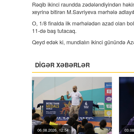
Rəqib ikinci raundda zədələndiyindən həki
xeyrinə bitirən M.Savriyeva mərhələ adlayı
O, 1/8 finalda ilk mərhələdən azad olan bo
11-də baş tutacaq.
Qeyd edək ki, mundialın ikinci günündə A
DİGƏR XƏBƏRLƏR
06.08.2026, 12:54
03.08