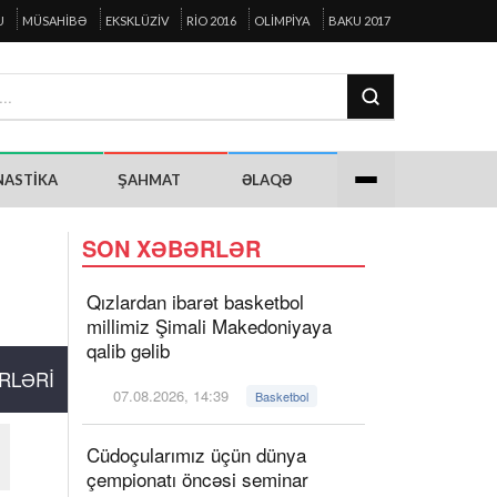
U
MÜSAHIBƏ
EKSKLÜZIV
RIO 2016
OLIMPIYA
BAKU 2017
NASTIKA
ŞAHMAT
ƏLAQƏ
SON XƏBƏRLƏR
Qızlardan ibarət basketbol
millimiz Şimali Makedoniyaya
qalib gəlib
RLƏRI
07.08.2026, 14:39
Basketbol
Cüdoçularımız üçün dünya
çempionatı öncəsi seminar