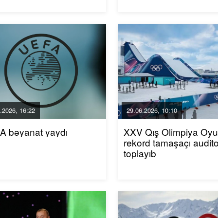
.2026, 16:22
29.06.2026, 10:10
A bəyanat yaydı
XXV Qış Olimpiya Oyun
rekord tamaşaçı audito
toplayıb