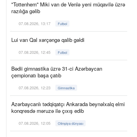
"Tottenhem" Miki van de Venlə yeni müqavilə üzrə
razılığa gəlib
07.08.2026, 13:17
Futbol
Lui van Qal xərçəngə qalib gəldi
07.08.2026, 12:45
Futbol
Bədii gimnastika üzrə 31-ci Azərbaycan
çempionatı başa çatıb
07.08.2026, 12:23
Gimnastika
Azərbaycanlı tədqiqatçı Ankarada beynəlxalq elmi
konqresdə məruzə ilə çıxış edib
07.08.2026, 12:05
Olimpiya dünyası