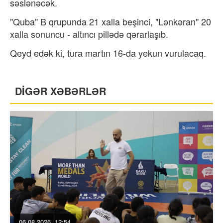
səslənəcək.
"Quba" B qrupunda 21 xalla beşinci, "Lənkəran" 20
xalla sonuncu - altıncı pillədə qərarlaşıb.
Qeyd edək ki, tura martın 16-da yekun vurulacaq.
DİGƏR XƏBƏRLƏR
06.08.2026, 12:54