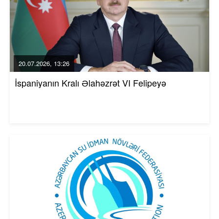
20.07.2026, 13:26
İspaniyanın Kralı Əlahəzrət VI Felipeyə