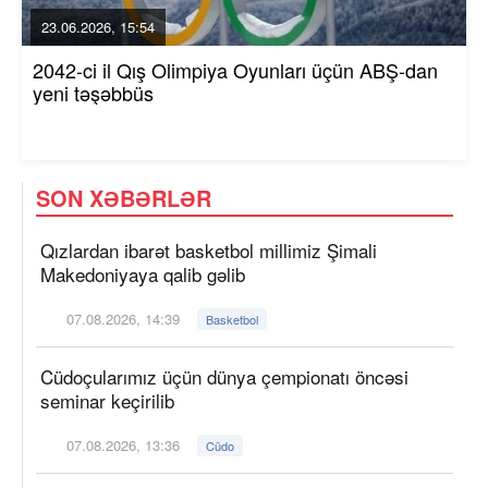
23.06.2026, 15:54
2042-ci il Qış Olimpiya Oyunları üçün ABŞ-dan
yeni təşəbbüs
SON XƏBƏRLƏR
Qızlardan ibarət basketbol millimiz Şimali
Makedoniyaya qalib gəlib
07.08.2026, 14:39
Basketbol
Cüdoçularımız üçün dünya çempionatı öncəsi
seminar keçirilib
07.08.2026, 13:36
Cüdo