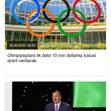
29.06.2026, 09:53
Olimpiyaçılara ilk dəfə 10 min dollarlıq xüsusi
qrant veriləcək