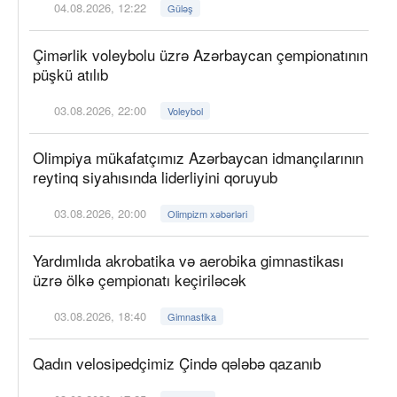
04.08.2026, 12:22
Güləş
Çimərlik voleybolu üzrə Azərbaycan çempionatının
püşkü atılıb
03.08.2026, 22:00
Voleybol
Olimpiya mükafatçımız Azərbaycan idmançılarının
reytinq siyahısında liderliyini qoruyub
03.08.2026, 20:00
Olimpizm xəbərləri
Yardımlıda akrobatika və aerobika gimnastikası
üzrə ölkə çempionatı keçiriləcək
03.08.2026, 18:40
Gimnastika
Qadın velosipedçimiz Çində qələbə qazanıb