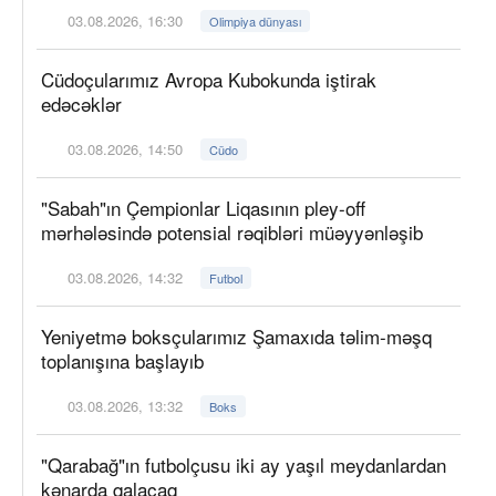
03.08.2026, 16:30
Olimpiya dünyası
Cüdoçularımız Avropa Kubokunda iştirak
edəcəklər
03.08.2026, 14:50
Cüdo
"Sabah"ın Çempionlar Liqasının pley-off
mərhələsində potensial rəqibləri müəyyənləşib
03.08.2026, 14:32
Futbol
Yeniyetmə boksçularımız Şamaxıda təlim-məşq
toplanışına başlayıb
03.08.2026, 13:32
Boks
"Qarabağ"ın futbolçusu iki ay yaşıl meydanlardan
kənarda qalacaq