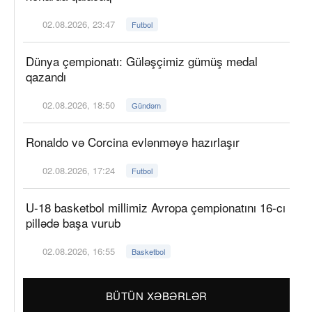
02.08.2026, 23:47
Futbol
Dünya çempionatı: Güləşçimiz gümüş medal
qazandı
02.08.2026, 18:50
Gündəm
Ronaldo və Corcina evlənməyə hazırlaşır
02.08.2026, 17:24
Futbol
U-18 basketbol millimiz Avropa çempionatını 16-cı
pillədə başa vurub
02.08.2026, 16:55
Basketbol
BÜTÜN XƏBƏRLƏR