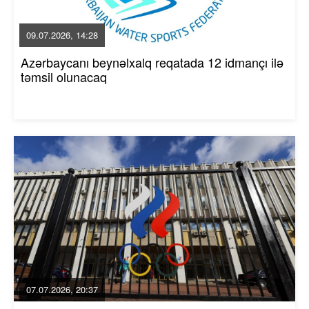
09.07.2026, 14:28
Azərbaycanı beynəlxalq reqatada 12 idmançı ilə
təmsil olunacaq
07.07.2026, 20:37