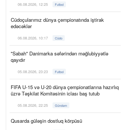
06.08.2026, 12:25
Futbol
Cüdoçularımız dünya çempionatında iştirak
edəcəklər
06.08.2026, 10:17
Cüdo
"Sabah" Danimarka səfərindən məğlubiyyətlə
qayıdır
05.08.2026, 23:23
Futbol
FIFA U-15 və U-20 dünya çempionatlarına hazırlıq
üzrə Təşkilat Komitəsinin iclası baş tutub
05.08.2026, 22:25
Gündəm
Qusarda güləşin dostluq körpüsü