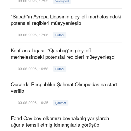
03.08.2026, 17:25
Velosiped
"Sabah"ın Avropa Liqasının pley-off mərhələsindəki
potensial rəqibləri müəyyənləşib
03.08.2026, 17:06
Futbol
Konfrans Liqası: "Qarabağ"ın pley-off
mərhələsindəki potensial rəqibləri müəyyənləşdi
03.08.2026, 16:58
Futbol
Qusarda Respublika Şahmat Olimpiadasına start
verilib
03.08.2026, 16:35
Şahmat
Fərid Qayıbov ölkəmizi beynəlxalq yarışlarda
uğurla təmsil etmiş idmançılarla görüşüb