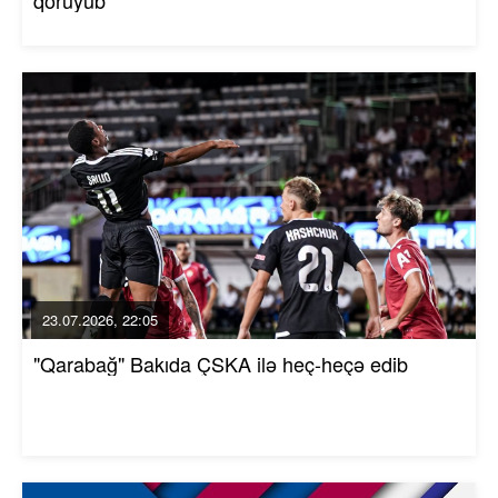
23.07.2026, 22:05
"Qarabağ" Bakıda ÇSKA ilə heç-heçə edib