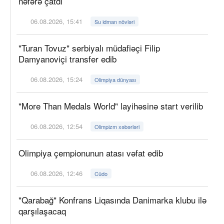
nəfərə çatdı
06.08.2026, 15:41
Su idman növləri
"Turan Tovuz" serbiyalı müdafiəçi Filip
Damyanoviçi transfer edib
06.08.2026, 15:24
Olimpiya dünyası
"More Than Medals World" layihəsinə start verilib
06.08.2026, 12:54
Olimpizm xəbərləri
Olimpiya çempionunun atası vəfat edib
06.08.2026, 12:46
Cüdo
"Qarabağ" Konfrans Liqasında Danimarka klubu ilə
qarşılaşacaq