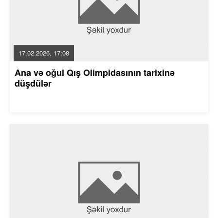
17.02.2026, 17:08
Ana və oğul Qış Olimpidasının tarixinə
düşdülər