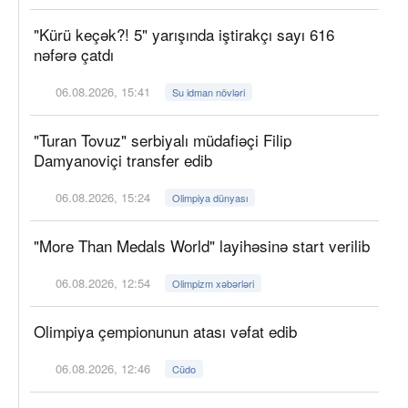
"Kürü keçək?! 5" yarışında iştirakçı sayı 616
nəfərə çatdı
06.08.2026, 15:41
Su idman növləri
"Turan Tovuz" serbiyalı müdafiəçi Filip
Damyanoviçi transfer edib
06.08.2026, 15:24
Olimpiya dünyası
"More Than Medals World" layihəsinə start verilib
06.08.2026, 12:54
Olimpizm xəbərləri
Olimpiya çempionunun atası vəfat edib
06.08.2026, 12:46
Cüdo