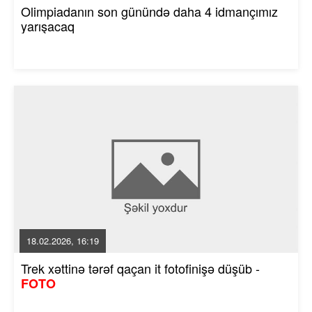
Olimpiadanın son günündə daha 4 idmançımız
yarışacaq
18.02.2026, 16:19
Trek xəttinə tərəf qaçan it fotofinişə düşüb -
FOTO