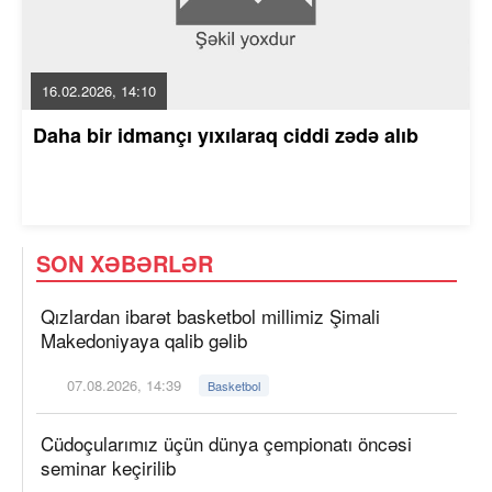
16.02.2026, 14:10
Daha bir idmançı yıxılaraq ciddi zədə alıb
SON XƏBƏRLƏR
Qızlardan ibarət basketbol millimiz Şimali
Makedoniyaya qalib gəlib
07.08.2026, 14:39
Basketbol
Cüdoçularımız üçün dünya çempionatı öncəsi
seminar keçirilib