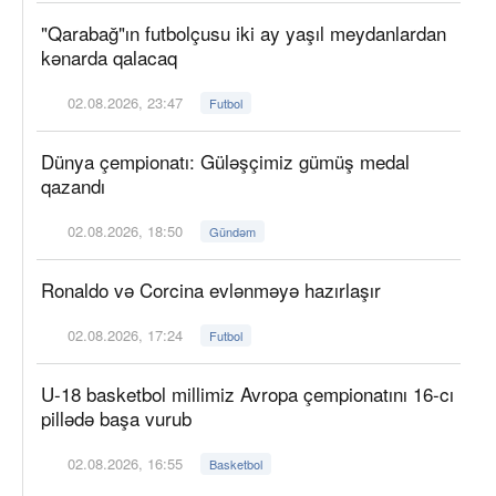
"Qarabağ"ın futbolçusu iki ay yaşıl meydanlardan
kənarda qalacaq
02.08.2026, 23:47
Futbol
Dünya çempionatı: Güləşçimiz gümüş medal
qazandı
02.08.2026, 18:50
Gündəm
Ronaldo və Corcina evlənməyə hazırlaşır
02.08.2026, 17:24
Futbol
U-18 basketbol millimiz Avropa çempionatını 16-cı
pillədə başa vurub
02.08.2026, 16:55
Basketbol