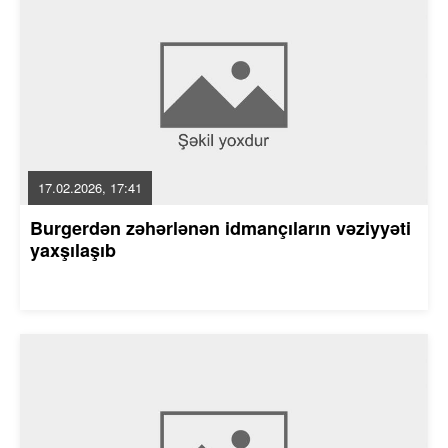
17.02.2026, 17:41
Burgerdən zəhərlənən idmançıların vəziyyəti
yaxşılaşıb