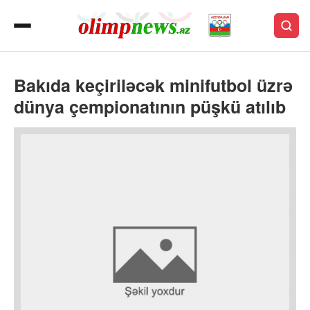
Bakıda keçiriləcək minifutbol üzrə
dünya çempionatının püşkü atılıb