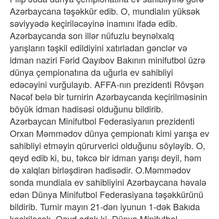
Azərbaycana təşəkkür edib. O, mundialın yüksək
səviyyədə keçiriləcəyinə inamını ifadə edib.
Azərbaycanda son illər nüfuzlu beynəlxalq
yarışların təşkil edildiyini xatırladan gənclər və
idman naziri Fərid Qayıbov Bakının minifutbol üzrə
dünya çempionatına da uğurla ev sahibliyi
edəcəyini vurğulayıb. AFFA-nın prezidenti Rövşən
Nəcəf belə bir turnirin Azərbaycanda keçirilməsinin
böyük idman hadisəsi olduğunu bildirib.
Azərbaycan Minifutbol Federasiyanın prezidenti
Orxan Məmmədov dünya çempionatı kimi yarışa ev
sahibliyi etməyin qürurverici olduğunu söyləyib. O,
qeyd edib ki, bu, təkcə bir idman yarışı deyil, həm
də xalqları birləşdirən hadisədir. O.Məmmədov
sonda mundiala ev sahibliyini Azərbaycana həvalə
edən Dünya Minifutbol Federasiyana təşəkkürünü
bildirib. Turnir mayın 21-dən iyunun 1-dək Bakıda
keçiriləcək. Qeyd edək ki, Dünya Minifutbol