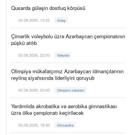
Qusarda güləşin dostluq körpüsü
04.08.2026, 12:22
Güləş
Çimərlik voleybolu üzrə Azərbaycan çempionatının
püşkü atılıb
03.08.2026, 22:00
Voleybol
Olimpiya mükafatçımız Azərbaycan idmançılarının
reytinq siyahısında liderliyini qoruyub
03.08.2026, 20:00
Olimpizm xəbərləri
Yardımlıda akrobatika və aerobika gimnastikası
üzrə ölkə çempionatı keçiriləcək
03.08.2026, 18:40
Gimnastika