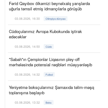
Fərid Qayıbov ölkəmizi beynəlxalq yarışlarda
uğurla təmsil etmiş idmançılarla görüşüb
03.08.2026, 16:30
Olimpiya dünyası
Cüdoçularımız Avropa Kubokunda iştirak
edəcəklər
03.08.2026, 14:50
Cüdo
"Sabah"ın Çempionlar Liqasının pley-off
mərhələsində potensial rəqibləri müəyyənləşib
03.08.2026, 14:32
Futbol
Yeniyetmə boksçularımız Şamaxıda təlim-məşq
toplanışına başlayıb
03.08.2026, 13:32
Boks