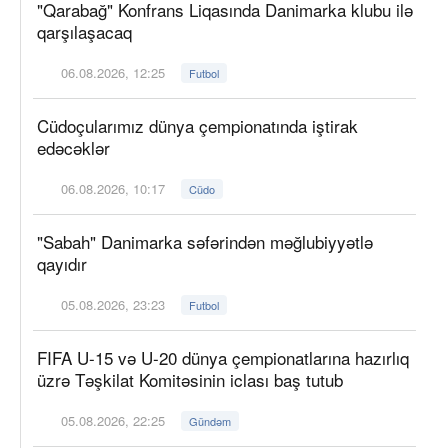
"Qarabağ" Konfrans Liqasında Danimarka klubu ilə
qarşılaşacaq
06.08.2026, 12:25
Futbol
Cüdoçularımız dünya çempionatında iştirak
edəcəklər
06.08.2026, 10:17
Cüdo
"Sabah" Danimarka səfərindən məğlubiyyətlə
qayıdır
05.08.2026, 23:23
Futbol
FIFA U-15 və U-20 dünya çempionatlarına hazırlıq
üzrə Təşkilat Komitəsinin iclası baş tutub
05.08.2026, 22:25
Gündəm