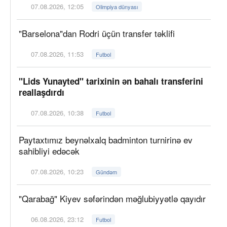
07.08.2026, 12:05
Olimpiya dünyası
"Barselona"dan Rodri üçün transfer təklifi
07.08.2026, 11:53
Futbol
"Lids Yunayted" tarixinin ən bahalı transferini
reallaşdırdı
07.08.2026, 10:38
Futbol
Paytaxtımız beynəlxalq badminton turnirinə ev
sahibliyi edəcək
07.08.2026, 10:23
Gündəm
"Qarabağ" Kiyev səfərindən məğlubiyyətlə qayıdır
06.08.2026, 23:12
Futbol