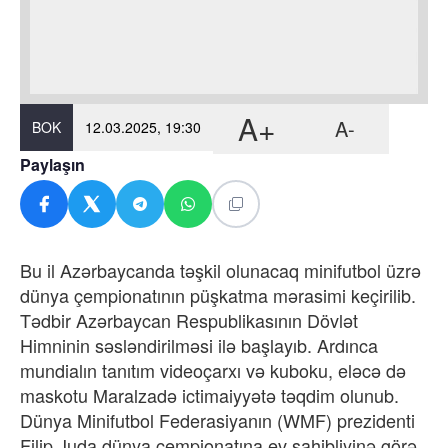
A+
A-
BOK
12.03.2025, 19:30
Paylaşın
Bu il Azərbaycanda təşkil olunacaq minifutbol üzrə
dünya çempionatının püşkatma mərasimi keçirilib.
Tədbir Azərbaycan Respublikasının Dövlət
Himninin səsləndirilməsi ilə başlayıb. Ardınca
mundialın tanıtım videoçarxı və kuboku, eləcə də
maskotu Maralzadə ictimaiyyətə təqdim olunub.
Dünya Minifutbol Federasiyanın (WMF) prezidenti
Filip Juda dünya çempionatına ev sahibliyinə görə