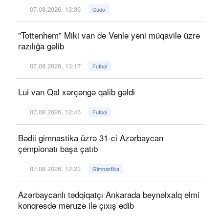
07.08.2026, 13:36
Cüdo
"Tottenhem" Miki van de Venlə yeni müqavilə üzrə
razılığa gəlib
07.08.2026, 13:17
Futbol
Lui van Qal xərçəngə qalib gəldi
07.08.2026, 12:45
Futbol
Bədii gimnastika üzrə 31-ci Azərbaycan
çempionatı başa çatıb
07.08.2026, 12:23
Gimnastika
Azərbaycanlı tədqiqatçı Ankarada beynəlxalq elmi
konqresdə məruzə ilə çıxış edib