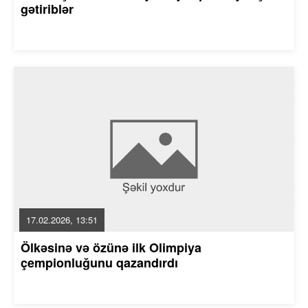
gətiriblər
17.02.2026, 13:51
Ölkəsinə və özünə ilk Olimpiya
çempionluğunu qazandırdı