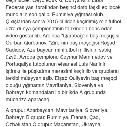
Federasiyası tərəfindən beşinci dəfə təşkil ediləcək
mundialın son qalibi Rumıniya yığması olub.
Çıxışlardan sonra 2015-ci ildən keçirilmiş minifutbol
üzrə dünya çempionatının tarixindən bəhs edən
video göstərilib. Ardınca “Qarabağ”ın baş məşqçisi
Qurban Qurbanov, “Zirə”nin baş məşqçisi Rəşad
Sadıqov, Azərbaycan minifutbol millisinin sabiq
üzvü, Avropa çempionu Seymur Məmmədov və
Portuqaliya futbolunun əfsanəsi Luiş Naninin
iştirakı ilə püşkatma mərasimi keçirilib və qrupların
tərkibi müəyyənləşib. Elşad Quliyevin baş məşqçi
olduğu yığmamız Mavritaniya, Sloveniya və
Bəhreyn komandaları ilə birlikdə A qrupunda
mübarizə aparacaq.
A qrupu: Azərbaycan, Mavritaniya, Sloveniya,
Bəhreyn B qrupu: Rumıniya, Fransa, Çad,
Özbəkistan C qrupu: Macarıstan, Ukrayna,