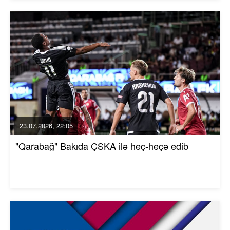
23.07.2026, 22:05
"Qarabağ" Bakıda ÇSKA ilə heç-heçə edib