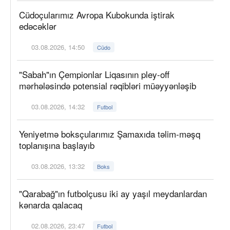
Cüdoçularımız Avropa Kubokunda iştirak
edəcəklər
03.08.2026, 14:50
Cüdo
"Sabah"ın Çempionlar Liqasının pley-off
mərhələsində potensial rəqibləri müəyyənləşib
03.08.2026, 14:32
Futbol
Yeniyetmə boksçularımız Şamaxıda təlim-məşq
toplanışına başlayıb
03.08.2026, 13:32
Boks
"Qarabağ"ın futbolçusu iki ay yaşıl meydanlardan
kənarda qalacaq
02.08.2026, 23:47
Futbol