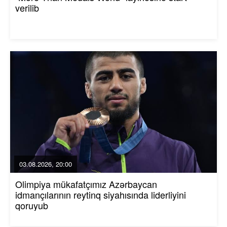
verilib
03.08.2026, 20:00
Olimpiya mükafatçımız Azərbaycan
idmançılarının reytinq siyahısında liderliyini
qoruyub