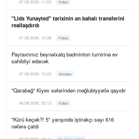
07.08.2026, 11:53
Futbol
"Lids Yunayted" tarixinin ən bahalı transferini
reallaşdırdı
07.08.2026, 10:38
Futbol
Paytaxtımız beynəlxalq badminton turnirinə ev
sahibliyi edəcək
07.08.2026, 10:23
Gündəm
"Qarabağ" Kiyev səfərindən məğlubiyyətlə qayıdır
06.08.2026, 23:12
Futbol
"Kürü keçək?! 5" yarışında iştirakçı sayı 616
nəfərə çatdı
06.08.2026, 15:41
Su idman növləri