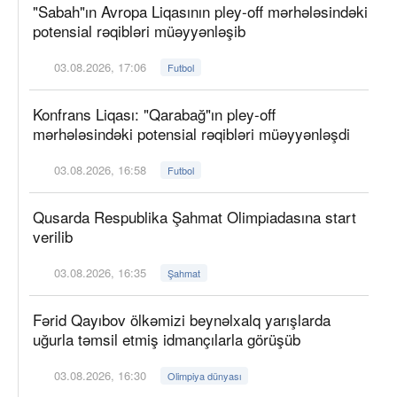
"Sabah"ın Avropa Liqasının pley-off mərhələsindəki
potensial rəqibləri müəyyənləşib
03.08.2026, 17:06
Futbol
Konfrans Liqası: "Qarabağ"ın pley-off
mərhələsindəki potensial rəqibləri müəyyənləşdi
03.08.2026, 16:58
Futbol
Qusarda Respublika Şahmat Olimpiadasına start
verilib
03.08.2026, 16:35
Şahmat
Fərid Qayıbov ölkəmizi beynəlxalq yarışlarda
uğurla təmsil etmiş idmançılarla görüşüb
03.08.2026, 16:30
Olimpiya dünyası