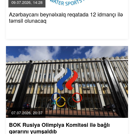
09.07.2026, 14:28
Azərbaycanı beynəlxalq reqatada 12 idmançı ilə
təmsil olunacaq
07.07.2026, 20:37
BOK Rusiya Olimpiya Komitəsi ilə bağlı
qərarını yumşaldıb