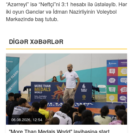
“Azərreyl” isə “Neftçi”ni 3:1 hesabı ilə üstələyib. Hər
iki oyun Gənclər və İdman Nazirliyinin Voleybol
Mərkəzində baş tutub.
DİGƏR XƏBƏRLƏR
06.08.2026, 12:54
"More Than Medals World" layihəsinə start