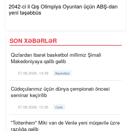
2042-ci il Qış Olimpiya Oyunları üçün ABŞ-dan
yeni təşəbbüs
SON XƏBƏRLƏR
Qızlardan ibarət basketbol millimiz Şimali
Makedoniyaya qalib gəlib
07.08.2026, 14:39
Basketbol
Cüdoçularımız üçün dünya çempionatı öncəsi
seminar keçirilib
07.08.2026, 13:36
Cüdo
"Tottenhem" Miki van de Venlə yeni müqavilə üzrə
razılığa gəlib