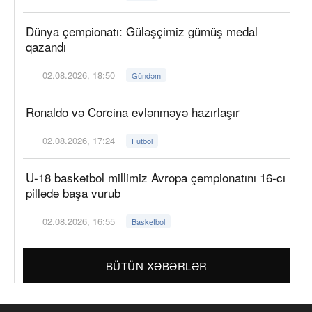
Dünya çempionatı: Güləşçimiz gümüş medal
qazandı
02.08.2026, 18:50
Gündəm
Ronaldo və Corcina evlənməyə hazırlaşır
02.08.2026, 17:24
Futbol
U-18 basketbol millimiz Avropa çempionatını 16-cı
pillədə başa vurub
02.08.2026, 16:55
Basketbol
BÜTÜN XƏBƏRLƏR