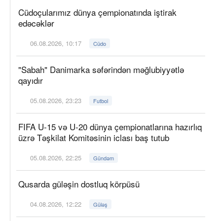
Cüdoçularımız dünya çempionatında iştirak
edəcəklər
06.08.2026, 10:17
Cüdo
"Sabah" Danimarka səfərindən məğlubiyyətlə
qayıdır
05.08.2026, 23:23
Futbol
FIFA U-15 və U-20 dünya çempionatlarına hazırlıq
üzrə Təşkilat Komitəsinin iclası baş tutub
05.08.2026, 22:25
Gündəm
Qusarda güləşin dostluq körpüsü
04.08.2026, 12:22
Güləş