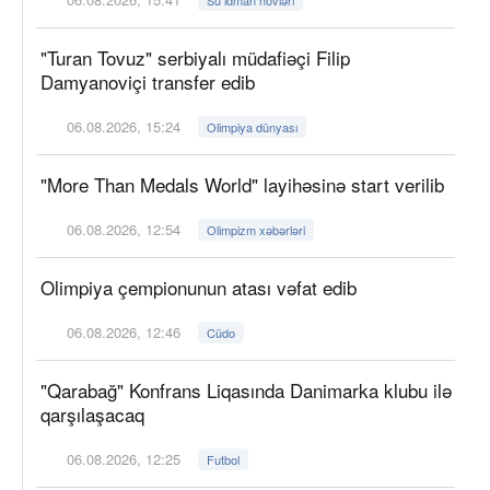
"Turan Tovuz" serbiyalı müdafiəçi Filip
Damyanoviçi transfer edib
06.08.2026, 15:24
Olimpiya dünyası
"More Than Medals World" layihəsinə start verilib
06.08.2026, 12:54
Olimpizm xəbərləri
Olimpiya çempionunun atası vəfat edib
06.08.2026, 12:46
Cüdo
"Qarabağ" Konfrans Liqasında Danimarka klubu ilə
qarşılaşacaq
06.08.2026, 12:25
Futbol