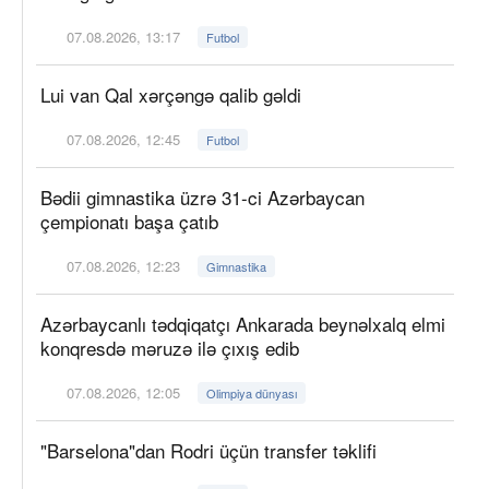
07.08.2026, 13:17
Futbol
Lui van Qal xərçəngə qalib gəldi
07.08.2026, 12:45
Futbol
Bədii gimnastika üzrə 31-ci Azərbaycan
çempionatı başa çatıb
07.08.2026, 12:23
Gimnastika
Azərbaycanlı tədqiqatçı Ankarada beynəlxalq elmi
konqresdə məruzə ilə çıxış edib
07.08.2026, 12:05
Olimpiya dünyası
"Barselona"dan Rodri üçün transfer təklifi