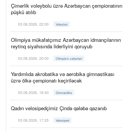
Çimərlik voleybolu üzrə Azərbaycan çempionatının
püşkü atılıb
03.08.2026, 22:00
Voleybol
Olimpiya mükafatçımız Azərbaycan idmançılarının
reytinq siyahısında liderliyini qoruyub
03.08.2026, 20:00
Olimpizm xəbərləri
Yardımlıda akrobatika və aerobika gimnastikası
üzrə ölkə çempionatı keçiriləcək
03.08.2026, 18:40
Gimnastika
Qadın velosipedçimiz Çində qələbə qazanıb
03.08.2026, 17:25
Velosiped