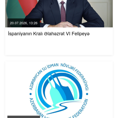
20.07.2026, 13:26
İspaniyanın Kralı Əlahəzrət VI Felipeyə