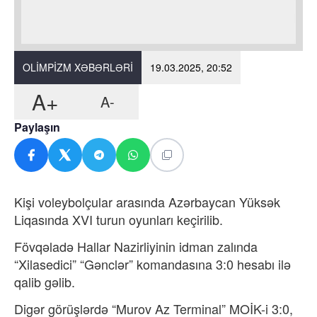
OLIMPIZM XƏBƏRLƏRI
19.03.2025, 20:52
A+
A-
Paylaşın
Kişi voleybolçular arasında Azərbaycan Yüksək
Liqasında XVI turun oyunları keçirilib.
Fövqəladə Hallar Nazirliyinin idman zalında
“Xilasedici” “Gənclər” komandasına 3:0 hesabı ilə
qalib gəlib.
Digər görüşlərdə “Murov Az Terminal” MOİK-i 3:0,