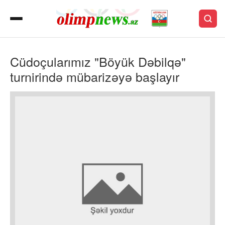
Cüdoçularımız "Böyük Dəbilqə"
turnirində mübarizəyə başlayır