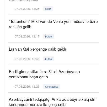
07.08.2026, 13:36
Cüdo
"Tottenhem" Miki van de Venlə yeni müqavilə üzrə
razılığa gəlib
07.08.2026, 13:17
Futbol
Lui van Qal xərçəngə qalib gəldi
07.08.2026, 12:45
Futbol
Bədii gimnastika üzrə 31-ci Azərbaycan
çempionatı başa çatıb
07.08.2026, 12:23
Gimnastika
Azərbaycanlı tədqiqatçı Ankarada beynəlxalq elmi
konqresdə məruzə ilə çıxış edib