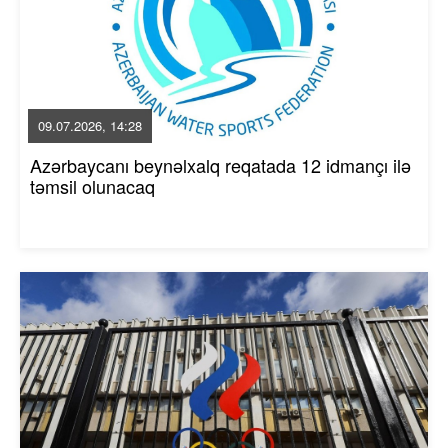
09.07.2026, 14:28
Azərbaycanı beynəlxalq reqatada 12 idmançı ilə
təmsil olunacaq