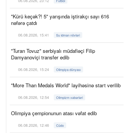
06.08.2026, 23:12
Futbol
"Kürü keçək?! 5" yarışında iştirakçı sayı 616
nəfərə çatdı
06.08.2026, 15:41
Su idman növləri
"Turan Tovuz" serbiyalı müdafiəçi Filip
Damyanoviçi transfer edib
06.08.2026, 15:24
Olimpiya dünyası
"More Than Medals World" layihəsinə start verilib
06.08.2026, 12:54
Olimpizm xəbərləri
Olimpiya çempionunun atası vəfat edib
06.08.2026, 12:46
Cüdo