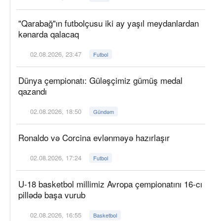
"Qarabağ"ın futbolçusu iki ay yaşıl meydanlardan
kənarda qalacaq
02.08.2026, 23:47
Futbol
Dünya çempionatı: Güləşçimiz gümüş medal
qazandı
02.08.2026, 18:50
Gündəm
Ronaldo və Corcina evlənməyə hazırlaşır
02.08.2026, 17:24
Futbol
U-18 basketbol millimiz Avropa çempionatını 16-cı
pillədə başa vurub
02.08.2026, 16:55
Basketbol