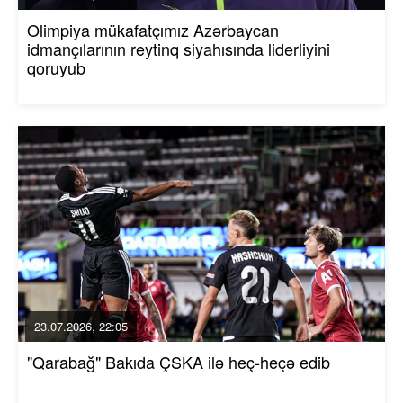
Olimpiya mükafatçımız Azərbaycan
idmançılarının reytinq siyahısında liderliyini
qoruyub
23.07.2026, 22:05
"Qarabağ" Bakıda ÇSKA ilə heç-heçə edib