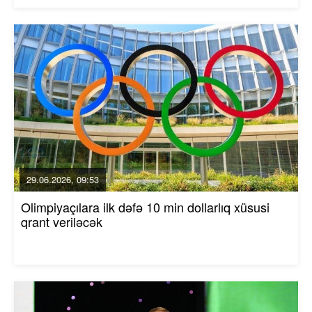
29.06.2026, 09:53
Olimpiyaçılara ilk dəfə 10 min dollarlıq xüsusi
qrant veriləcək