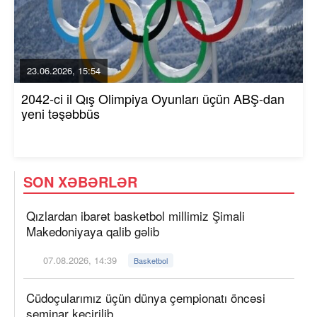
23.06.2026, 15:54
2042-ci il Qış Olimpiya Oyunları üçün ABŞ-dan
yeni təşəbbüs
SON XƏBƏRLƏR
Qızlardan ibarət basketbol millimiz Şimali
Makedoniyaya qalib gəlib
07.08.2026, 14:39
Basketbol
Cüdoçularımız üçün dünya çempionatı öncəsi
seminar keçirilib