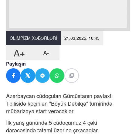
OLIMPIZM XƏBƏRLƏRI
21.03.2025, 10:45
A+
A-
Paylaşın
Azərbaycan cüdoçuları Gürcüstanın paytaxtı
Tbilisidə keçirilən "Böyük Dəbilqə" turnirində
mübarizəyə start verəcəklər.
İlk yarış günündə 5 cüdoçumuz 4 çəki
dərəcəsində tatami üzərinə çıxacaqlar.