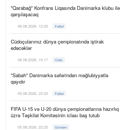
"Qarabağ" Konfrans Liqasında Danimarka klubu ilə
qarşılaşacaq
06.08.2026, 12:25
Futbol
Cüdoçularımız dünya çempionatında iştirak
edəcəklər
06.08.2026, 10:17
Cüdo
"Sabah" Danimarka səfərindən məğlubiyyətlə
qayıdır
05.08.2026, 23:23
Futbol
FIFA U-15 və U-20 dünya çempionatlarına hazırlıq
üzrə Təşkilat Komitəsinin iclası baş tutub
05.08.2026, 22:25
Gündəm