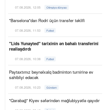
07.08.2026, 12:05
Olimpiya dünyası
"Barselona"dan Rodri üçün transfer təklifi
07.08.2026, 11:53
Futbol
"Lids Yunayted" tarixinin ən bahalı transferini
reallaşdırdı
07.08.2026, 10:38
Futbol
Paytaxtımız beynəlxalq badminton turnirinə ev
sahibliyi edəcək
07.08.2026, 10:23
Gündəm
"Qarabağ" Kiyev səfərindən məğlubiyyətlə qayıdır