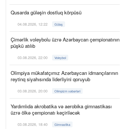
Qusarda güləşin dostluq körpüsü
04.08.2026, 12:22
Güləş
Çimərlik voleybolu üzrə Azərbaycan çempionatının
püşkü atılıb
03.08.2026, 22:00
Voleybol
Olimpiya mükafatçımız Azərbaycan idmançılarının
reytinq siyahısında liderliyini qoruyub
03.08.2026, 20:00
Olimpizm xəbərləri
Yardımlıda akrobatika və aerobika gimnastikası
üzrə ölkə çempionatı keçiriləcək
03.08.2026, 18:40
Gimnastika