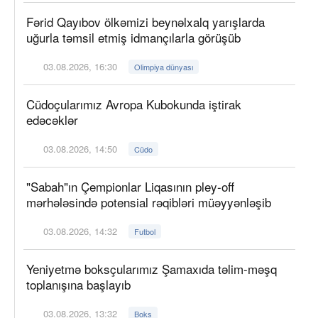
Fərid Qayıbov ölkəmizi beynəlxalq yarışlarda
uğurla təmsil etmiş idmançılarla görüşüb
03.08.2026, 16:30
Olimpiya dünyası
Cüdoçularımız Avropa Kubokunda iştirak
edəcəklər
03.08.2026, 14:50
Cüdo
"Sabah"ın Çempionlar Liqasının pley-off
mərhələsində potensial rəqibləri müəyyənləşib
03.08.2026, 14:32
Futbol
Yeniyetmə boksçularımız Şamaxıda təlim-məşq
toplanışına başlayıb
03.08.2026, 13:32
Boks