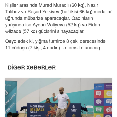
Kişilər arasında Murad Muradlı (60 kq), Nazir
Talıbov və Rəşad Yelkiyev (hər ikisi 66 kq) medallar
uğrunda mübarizə aparacaqlar. Qadınların
yarışında isə Aydan Vəliyeva (52 kq) və Fidan
Əlizadə (57 kq) güclərini sınayacaqlar.
Qeyd edək ki, yığma turnirdə 8 çəki dərəcəsində
11 cüdoçu (7 kişi, 4 qadın) ilə təmsil olunacaq.
DİGƏR XƏBƏRLƏR