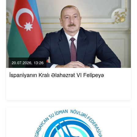
20.07.2026, 13:26
İspaniyanın Kralı Əlahəzrət VI Felipeyə