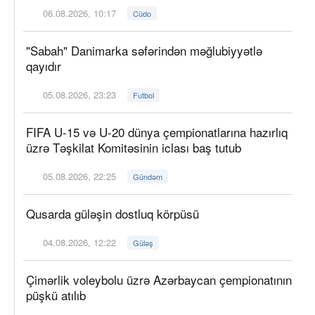
06.08.2026, 10:17
Cüdo
"Sabah" Danimarka səfərindən məğlubiyyətlə
qayıdır
05.08.2026, 23:23
Futbol
FIFA U-15 və U-20 dünya çempionatlarına hazırlıq
üzrə Təşkilat Komitəsinin iclası baş tutub
05.08.2026, 22:25
Gündəm
Qusarda güləşin dostluq körpüsü
04.08.2026, 12:22
Güləş
Çimərlik voleybolu üzrə Azərbaycan çempionatının
püşkü atılıb