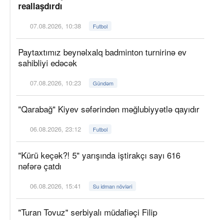
reallaşdırdı
07.08.2026, 10:38
Futbol
Paytaxtımız beynəlxalq badminton turnirinə ev
sahibliyi edəcək
07.08.2026, 10:23
Gündəm
"Qarabağ" Kiyev səfərindən məğlubiyyətlə qayıdır
06.08.2026, 23:12
Futbol
"Kürü keçək?! 5" yarışında iştirakçı sayı 616
nəfərə çatdı
06.08.2026, 15:41
Su idman növləri
"Turan Tovuz" serbiyalı müdafiəçi Filip