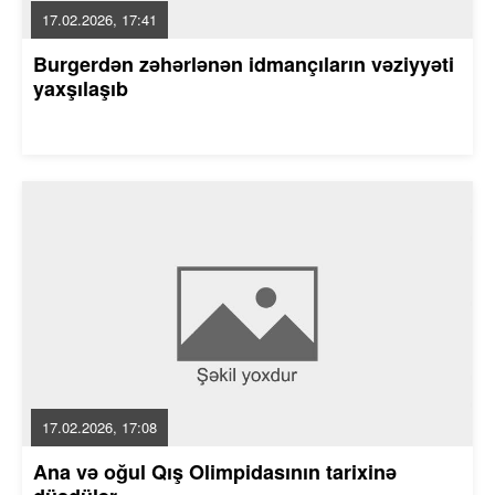
17.02.2026, 17:41
Burgerdən zəhərlənən idmançıların vəziyyəti
yaxşılaşıb
17.02.2026, 17:08
Ana və oğul Qış Olimpidasının tarixinə