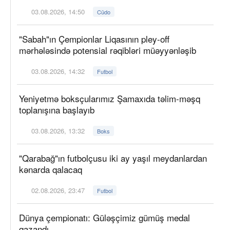
03.08.2026, 14:50
Cüdo
"Sabah"ın Çempionlar Liqasının pley-off
mərhələsində potensial rəqibləri müəyyənləşib
03.08.2026, 14:32
Futbol
Yeniyetmə boksçularımız Şamaxıda təlim-məşq
toplanışına başlayıb
03.08.2026, 13:32
Boks
"Qarabağ"ın futbolçusu iki ay yaşıl meydanlardan
kənarda qalacaq
02.08.2026, 23:47
Futbol
Dünya çempionatı: Güləşçimiz gümüş medal
qazandı