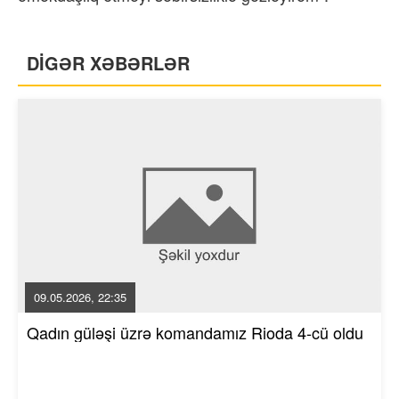
DİGƏR XƏBƏRLƏR
09.05.2026, 22:35
Qadın güləşi üzrə komandamız Rioda 4-cü oldu