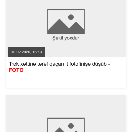
18.02.2026, 16:19
Trek xəttinə tərəf qaçan it fotofinişə düşüb -
FOTO