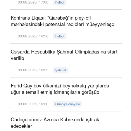
03.08.2026, 17:06
Futbol
Konfrans Liqası: "Qarabağ"ın pley-off
mərhələsindəki potensial rəqibləri müəyyənləşdi
03.08.2026, 16:58
Futbol
Qusarda Respublika Şahmat Olimpiadasına start
verilib
03.08.2026, 16:35
Şahmat
Fərid Qayıbov ölkəmizi beynəlxalq yarışlarda
uğurla təmsil etmiş idmançılarla görüşüb
03.08.2026, 16:30
Olimpiya dünyası
Cüdoçularımız Avropa Kubokunda iştirak
edəcəklər