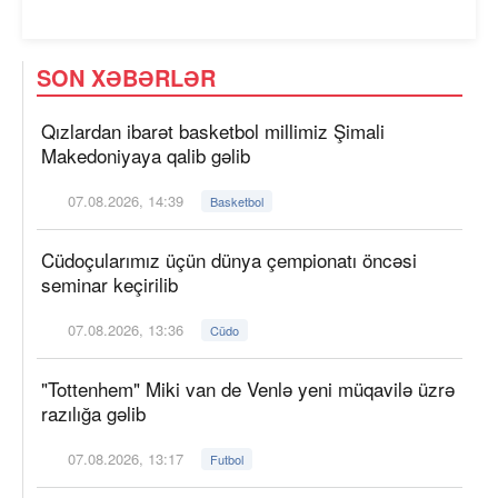
SON XƏBƏRLƏR
Qızlardan ibarət basketbol millimiz Şimali
Makedoniyaya qalib gəlib
07.08.2026, 14:39
Basketbol
Cüdoçularımız üçün dünya çempionatı öncəsi
seminar keçirilib
07.08.2026, 13:36
Cüdo
"Tottenhem" Miki van de Venlə yeni müqavilə üzrə
razılığa gəlib
07.08.2026, 13:17
Futbol