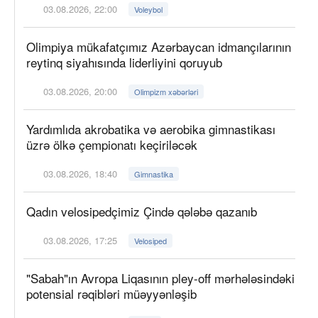
03.08.2026, 22:00
Voleybol
Olimpiya mükafatçımız Azərbaycan idmançılarının
reytinq siyahısında liderliyini qoruyub
03.08.2026, 20:00
Olimpizm xəbərləri
Yardımlıda akrobatika və aerobika gimnastikası
üzrə ölkə çempionatı keçiriləcək
03.08.2026, 18:40
Gimnastika
Qadın velosipedçimiz Çində qələbə qazanıb
03.08.2026, 17:25
Velosiped
"Sabah"ın Avropa Liqasının pley-off mərhələsindəki
potensial rəqibləri müəyyənləşib