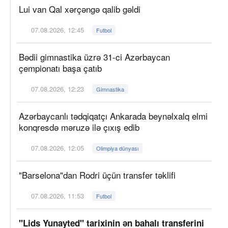
Lui van Qal xərçəngə qalib gəldi
07.08.2026, 12:45
Futbol
Bədii gimnastika üzrə 31-ci Azərbaycan
çempionatı başa çatıb
07.08.2026, 12:23
Gimnastika
Azərbaycanlı tədqiqatçı Ankarada beynəlxalq elmi
konqresdə məruzə ilə çıxış edib
07.08.2026, 12:05
Olimpiya dünyası
"Barselona"dan Rodri üçün transfer təklifi
07.08.2026, 11:53
Futbol
"Lids Yunayted" tarixinin ən bahalı transferini