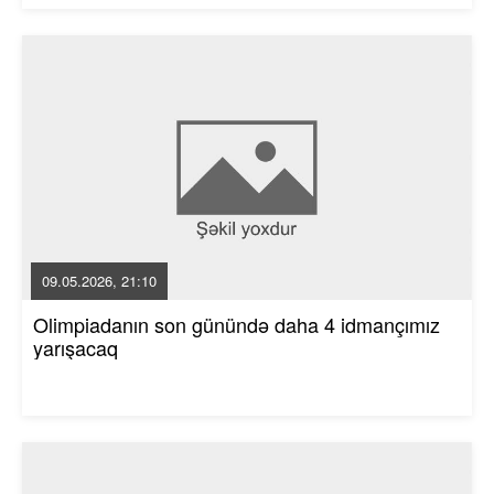
09.05.2026, 21:10
Olimpiadanın son günündə daha 4 idmançımız
yarışacaq