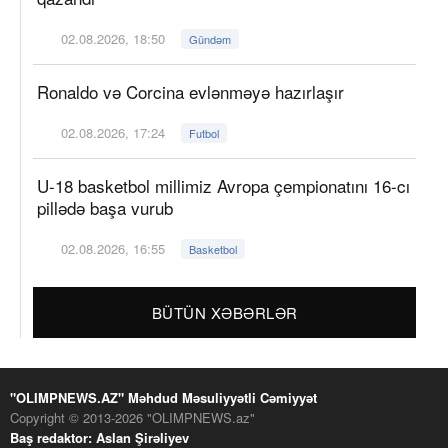
02.08.2026, 18:50
Gündəm
Ronaldo və Corcina evlənməyə hazırlaşır
02.08.2026, 17:24
Futbol
U-18 basketbol millimiz Avropa çempionatını 16-cı
pillədə başa vurub
02.08.2026, 16:55
Basketbol
BÜTÜN XƏBƏRLƏR
"OLIMPNEWS.AZ" Məhdud Məsuliyyətli Cəmiyyət
Copyright © 2013-2026 "OLIMPNEWS.az"
Baş redaktor: Aslan Şirəliyev