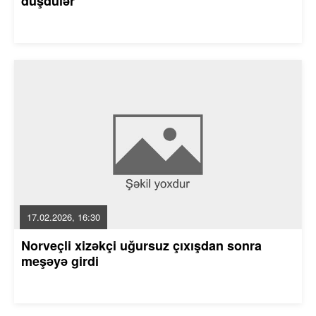
düşdülər
17.02.2026, 16:30
Norveçli xizəkçi uğursuz çıxışdan sonra
meşəyə girdi