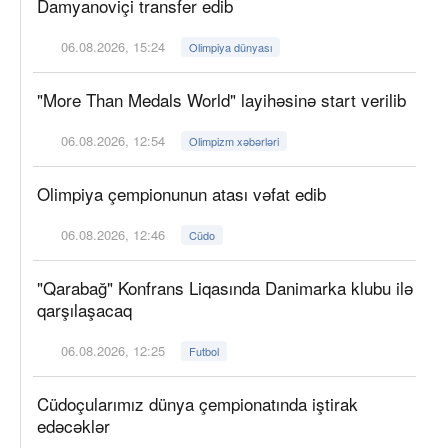
Damyanoviçi transfer edib
06.08.2026, 15:24
Olimpiya dünyası
"More Than Medals World" layihəsinə start verilib
06.08.2026, 12:54
Olimpizm xəbərləri
Olimpiya çempionunun atası vəfat edib
06.08.2026, 12:46
Cüdo
"Qarabağ" Konfrans Liqasında Danimarka klubu ilə
qarşılaşacaq
06.08.2026, 12:25
Futbol
Cüdoçularımız dünya çempionatında iştirak
edəcəklər