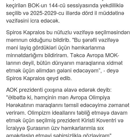
keçirilən BOK-un 144-cü sessiyasında yekdilliklə
seçilib və 2025-2029-cu illərdə dörd il müddətinə
vəzifəsini icra edəcək.
Spiros Kapralos bu nüfuzlu vəzifəyə seçilməsindən
məmnun olduğunu bildirib. "Bu şərəfli vəzifəyə
məni layiq gördükləri üçün həmkarlarıma
minnətdarlığımı bildirirəm. Təkcə Avropa MOK-
larının deyil, bütün dünyanın maraqlarına xidmət
etmək üçün əlimdən gələni edəcəyəm”, - deyə
Spiros Kapralos qeyd edib.
AOK prezidenti çıxışına əlavə edərək deyib:
"Əlbəttə ki, həmçinin mən Avropa Olimpiya
Hərəkatının maraqlarını təmsil edəcəyimə zəmanət
verirəm. Olimpizm ideallarını təbliğ etməyə davam
etmək üçün seçilmiş prezident Kiristi Koventri və
İcraiyyə Şurasının üzv həmkarlarımla sıx
əməkdaşlıq etməyi səbirsizliklə gözləyirəm".