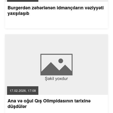
Burgerdən zəhərlənən idmançıların vəziyyəti
yaxşılaşıb
17.02.2026, 17:08
Ana və oğul Qış Olimpidasının tarixinə
düşdülər