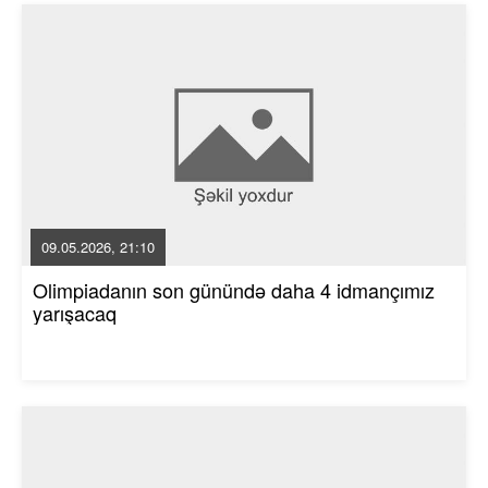
09.05.2026, 21:10
Olimpiadanın son günündə daha 4 idmançımız
yarışacaq