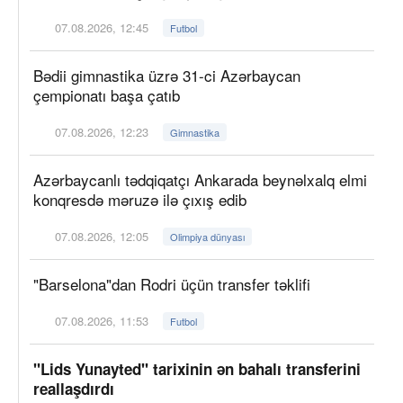
07.08.2026, 12:45
Futbol
Bədii gimnastika üzrə 31-ci Azərbaycan
çempionatı başa çatıb
07.08.2026, 12:23
Gimnastika
Azərbaycanlı tədqiqatçı Ankarada beynəlxalq elmi
konqresdə məruzə ilə çıxış edib
07.08.2026, 12:05
Olimpiya dünyası
"Barselona"dan Rodri üçün transfer təklifi
07.08.2026, 11:53
Futbol
"Lids Yunayted" tarixinin ən bahalı transferini
reallaşdırdı