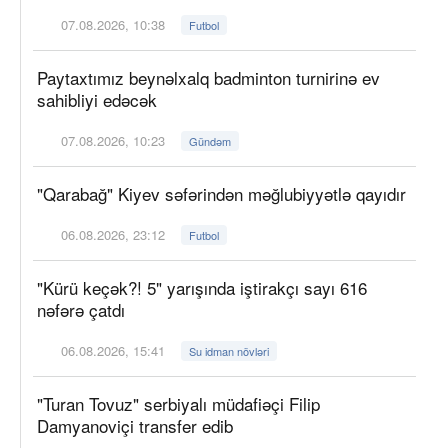
07.08.2026, 10:38
Futbol
Paytaxtımız beynəlxalq badminton turnirinə ev
sahibliyi edəcək
07.08.2026, 10:23
Gündəm
"Qarabağ" Kiyev səfərindən məğlubiyyətlə qayıdır
06.08.2026, 23:12
Futbol
"Kürü keçək?! 5" yarışında iştirakçı sayı 616
nəfərə çatdı
06.08.2026, 15:41
Su idman növləri
"Turan Tovuz" serbiyalı müdafiəçi Filip
Damyanoviçi transfer edib