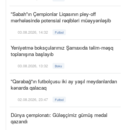
"Sabah"ın Çempionlar Liqasının pley-off
mərhələsində potensial rəqibləri müəyyənləşib
03.08.2026, 14:32
Futbol
Yeniyetmə boksçularımız Şamaxıda təlim-məşq
toplanışına başlayıb
03.08.2026, 13:32
Boks
"Qarabağ"ın futbolçusu iki ay yaşıl meydanlardan
kənarda qalacaq
02.08.2026, 23:47
Futbol
Dünya çempionatı: Güləşçimiz gümüş medal
qazandı