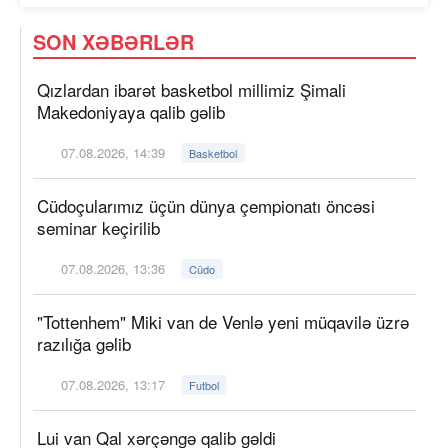
SON XƏBƏRLƏR
Qızlardan ibarət basketbol millimiz Şimali
Makedoniyaya qalib gəlib
07.08.2026, 14:39
Basketbol
Cüdoçularımız üçün dünya çempionatı öncəsi
seminar keçirilib
07.08.2026, 13:36
Cüdo
"Tottenhem" Miki van de Venlə yeni müqavilə üzrə
razılığa gəlib
07.08.2026, 13:17
Futbol
Lui van Qal xərçəngə qalib gəldi