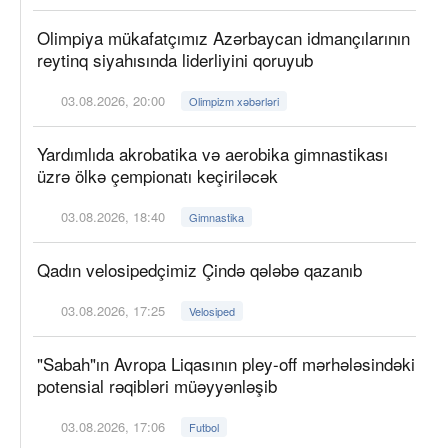
Olimpiya mükafatçımız Azərbaycan idmançılarının
reytinq siyahısında liderliyini qoruyub
03.08.2026, 20:00
Olimpizm xəbərləri
Yardımlıda akrobatika və aerobika gimnastikası
üzrə ölkə çempionatı keçiriləcək
03.08.2026, 18:40
Gimnastika
Qadın velosipedçimiz Çində qələbə qazanıb
03.08.2026, 17:25
Velosiped
"Sabah"ın Avropa Liqasının pley-off mərhələsindəki
potensial rəqibləri müəyyənləşib
03.08.2026, 17:06
Futbol