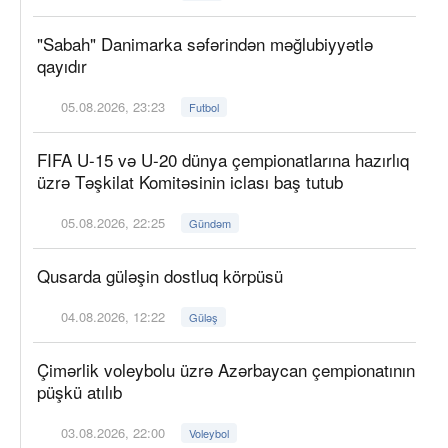
"Sabah" Danimarka səfərindən məğlubiyyətlə
qayıdır
05.08.2026, 23:23
Futbol
FIFA U-15 və U-20 dünya çempionatlarına hazırlıq
üzrə Təşkilat Komitəsinin iclası baş tutub
05.08.2026, 22:25
Gündəm
Qusarda güləşin dostluq körpüsü
04.08.2026, 12:22
Güləş
Çimərlik voleybolu üzrə Azərbaycan çempionatının
püşkü atılıb
03.08.2026, 22:00
Voleybol