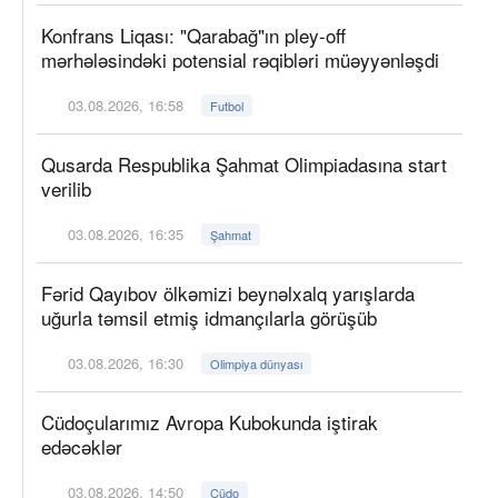
Konfrans Liqası: "Qarabağ"ın pley-off
mərhələsindəki potensial rəqibləri müəyyənləşdi
03.08.2026, 16:58
Futbol
Qusarda Respublika Şahmat Olimpiadasına start
verilib
03.08.2026, 16:35
Şahmat
Fərid Qayıbov ölkəmizi beynəlxalq yarışlarda
uğurla təmsil etmiş idmançılarla görüşüb
03.08.2026, 16:30
Olimpiya dünyası
Cüdoçularımız Avropa Kubokunda iştirak
edəcəklər
03.08.2026, 14:50
Cüdo