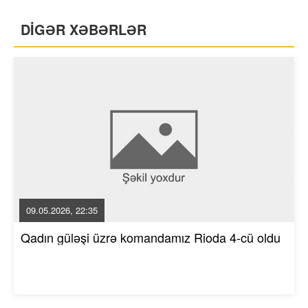
DİGƏR XƏBƏRLƏR
09.05.2026, 22:35
Qadın güləşi üzrə komandamız Rioda 4-cü oldu