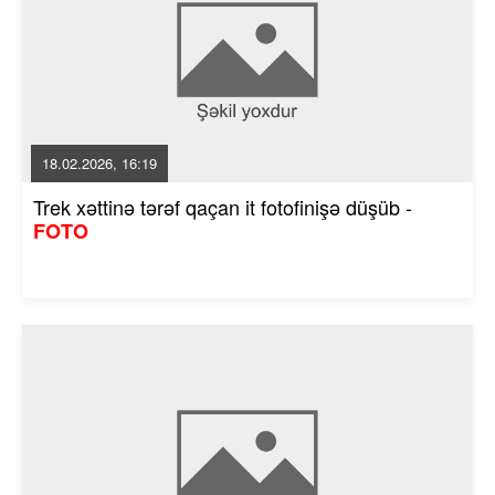
18.02.2026, 16:19
Trek xəttinə tərəf qaçan it fotofinişə düşüb -
FOTO