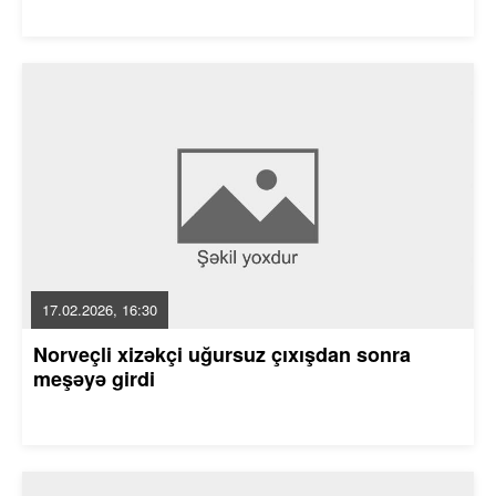
17.02.2026, 16:30
Norveçli xizəkçi uğursuz çıxışdan sonra
meşəyə girdi