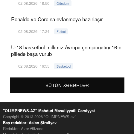
02.08.2026, 18:50
Gündəm
Ronaldo və Corcina evlənməyə hazırlaşır
02.08.2026, 17:24
Futbol
U-18 basketbol millimiz Avropa çempionatını 16-cı
pillədə başa vurub
02.08.2026, 16:55
Basketbol
BÜTÜN XƏBƏRLƏR
"OLIMPNEWS.AZ" Məhdud Məsuliyyətli Cəmiyyət
Copyright © 2013-2026 "OLIMPNEWS.az"
Baş redaktor: Aslan Şirəliyev
Redaktor: Azər Əlizadə