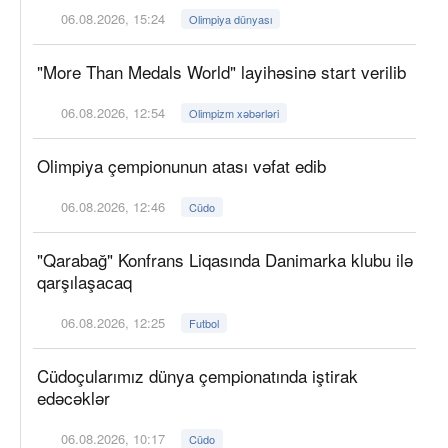
06.08.2026, 15:24
Olimpiya dünyası
"More Than Medals World" layihəsinə start verilib
06.08.2026, 12:54
Olimpizm xəbərləri
Olimpiya çempionunun atası vəfat edib
06.08.2026, 12:46
Cüdo
"Qarabağ" Konfrans Liqasında Danimarka klubu ilə
qarşılaşacaq
06.08.2026, 12:25
Futbol
Cüdoçularımız dünya çempionatında iştirak
edəcəklər
06.08.2026, 10:17
Cüdo