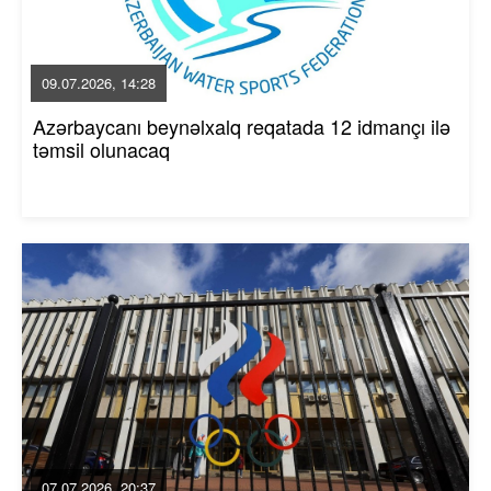
09.07.2026, 14:28
Azərbaycanı beynəlxalq reqatada 12 idmançı ilə
təmsil olunacaq
07.07.2026, 20:37