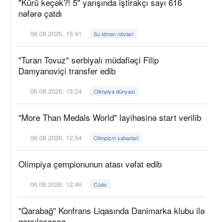
"Kürü keçək?! 5" yarışında iştirakçı sayı 616
nəfərə çatdı
06.08.2026, 15:41
Su idman növləri
"Turan Tovuz" serbiyalı müdafiəçi Filip
Damyanoviçi transfer edib
06.08.2026, 15:24
Olimpiya dünyası
"More Than Medals World" layihəsinə start verilib
06.08.2026, 12:54
Olimpizm xəbərləri
Olimpiya çempionunun atası vəfat edib
06.08.2026, 12:46
Cüdo
"Qarabağ" Konfrans Liqasında Danimarka klubu ilə
qarşılaşacaq