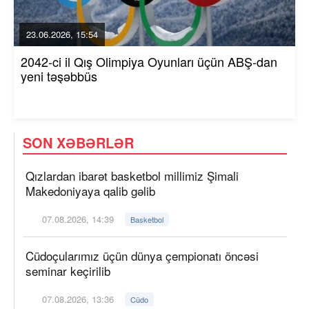
23.06.2026, 15:54
2042-ci il Qış Olimpiya Oyunları üçün ABŞ-dan
yeni təşəbbüs
SON XƏBƏRLƏR
Qızlardan ibarət basketbol millimiz Şimali
Makedoniyaya qalib gəlib
07.08.2026, 14:39
Basketbol
Cüdoçularımız üçün dünya çempionatı öncəsi
seminar keçirilib
07.08.2026, 13:36
Cüdo