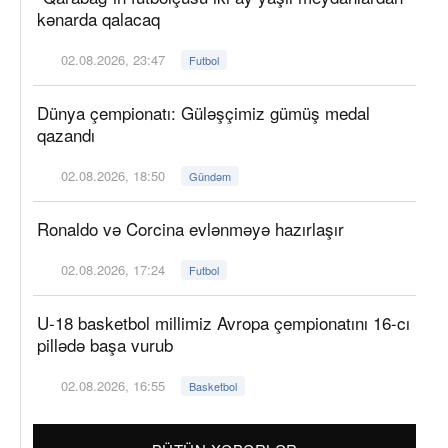
kənarda qalacaq
02.08.2026, 23:47
Futbol
Dünya çempionatı: Güləşçimiz gümüş medal
qazandı
02.08.2026, 18:50
Gündəm
Ronaldo və Corcina evlənməyə hazırlaşır
02.08.2026, 17:24
Futbol
U-18 basketbol millimiz Avropa çempionatını 16-cı
pillədə başa vurub
02.08.2026, 16:55
Basketbol