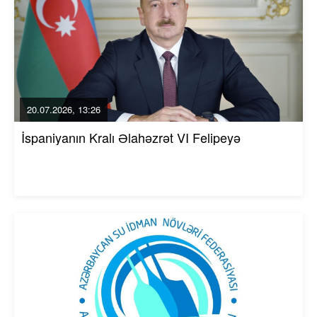
20.07.2026, 13:26
İspaniyanın Kralı Əlahəzrət VI Felipeyə