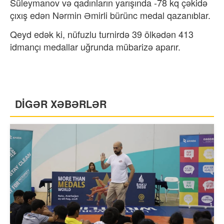
Süleymanov və qadınların yarışında -78 kq çəkidə
çıxış edən Nərmin Əmirli bürünc medal qazanıblar.
Qeyd edək ki, nüfuzlu turnirdə 39 ölkədən 413
idmançı medallar uğrunda mübarizə aparır.
DİGƏR XƏBƏRLƏR