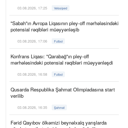
03.08.2026, 17:25
Velosiped
"Sabah"ın Avropa Liqasının pley-off mərhələsindəki
potensial rəqibləri müəyyənləşib
03.08.2026, 17:06
Futbol
Konfrans Liqası: "Qarabağ"ın pley-off
mərhələsindəki potensial rəqibləri müəyyənləşdi
03.08.2026, 16:58
Futbol
Qusarda Respublika Şahmat Olimpiadasına start
verilib
03.08.2026, 16:35
Şahmat
Fərid Qayıbov ölkəmizi beynəlxalq yarışlarda