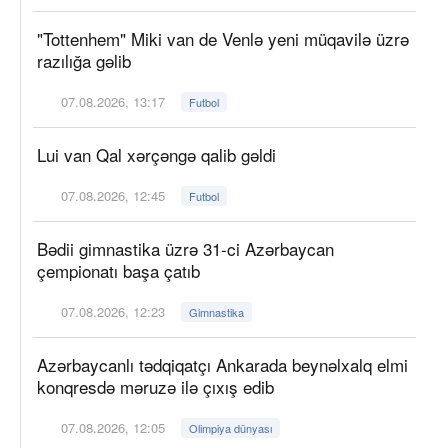
"Tottenhem" Miki van de Venlə yeni müqavilə üzrə
razılığa gəlib
07.08.2026, 13:17
Futbol
Lui van Qal xərçəngə qalib gəldi
07.08.2026, 12:45
Futbol
Bədii gimnastika üzrə 31-ci Azərbaycan
çempionatı başa çatıb
07.08.2026, 12:23
Gimnastika
Azərbaycanlı tədqiqatçı Ankarada beynəlxalq elmi
konqresdə məruzə ilə çıxış edib
07.08.2026, 12:05
Olimpiya dünyası