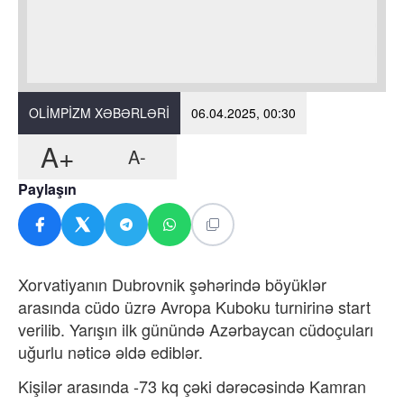
OLIMPIZM XƏBƏRLƏRI
06.04.2025, 00:30
A+
A-
Paylaşın
Xorvatiyanın Dubrovnik şəhərində böyüklər
arasında cüdo üzrə Avropa Kuboku turnirinə start
verilib. Yarışın ilk günündə Azərbaycan cüdoçuları
uğurlu nəticə əldə ediblər.
Kişilər arasında -73 kq çəki dərəcəsində Kamran