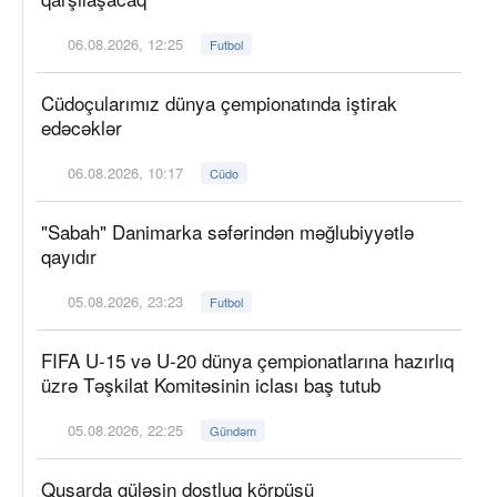
06.08.2026, 12:25
Futbol
Cüdoçularımız dünya çempionatında iştirak
edəcəklər
06.08.2026, 10:17
Cüdo
"Sabah" Danimarka səfərindən məğlubiyyətlə
qayıdır
05.08.2026, 23:23
Futbol
FIFA U-15 və U-20 dünya çempionatlarına hazırlıq
üzrə Təşkilat Komitəsinin iclası baş tutub
05.08.2026, 22:25
Gündəm
Qusarda güləşin dostluq körpüsü