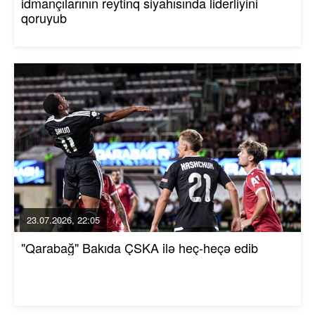
idmançılarının reytinq siyahısında liderliyini
qoruyub
23.07.2026, 22:05
"Qarabağ" Bakıda ÇSKA ilə heç-heçə edib