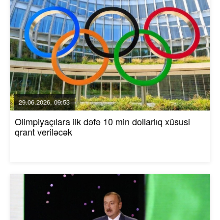
29.06.2026, 09:53
Olimpiyaçılara ilk dəfə 10 min dollarlıq xüsusi
qrant veriləcək