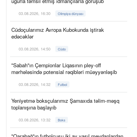
uğurla təmsil etmiş idmançılarla görüşüb
03.08.2026, 16:30
Olimpiya dünyası
Cüdoçularımız Avropa Kubokunda iştirak
edəcəklər
03.08.2026, 14:50
Cüdo
"Sabah"ın Çempionlar Liqasının pley-off
mərhələsində potensial rəqibləri müəyyənləşib
03.08.2026, 14:32
Futbol
Yeniyetmə boksçularımız Şamaxıda təlim-məşq
toplanışına başlayıb
03.08.2026, 13:32
Boks
"Qarabağ"ın futbolçusu iki ay yaşıl meydanlardan