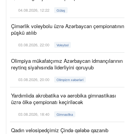
04.08.2026, 12:22
Güləş
Çimərlik voleybolu üzrə Azərbaycan çempionatının
püşkü atılıb
03.08.2026, 22:00
Voleybol
Olimpiya mükafatçımız Azərbaycan idmançılarının
reytinq siyahısında liderliyini qoruyub
03.08.2026, 20:00
Olimpizm xəbərləri
Yardımlıda akrobatika və aerobika gimnastikası
üzrə ölkə çempionatı keçiriləcək
03.08.2026, 18:40
Gimnastika
Qadın velosipedçimiz Çində qələbə qazanıb