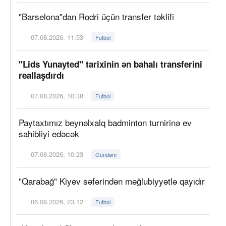
"Barselona"dan Rodri üçün transfer təklifi
07.08.2026, 11:53
Futbol
"Lids Yunayted" tarixinin ən bahalı transferini
reallaşdırdı
07.08.2026, 10:38
Futbol
Paytaxtımız beynəlxalq badminton turnirinə ev
sahibliyi edəcək
07.08.2026, 10:23
Gündəm
"Qarabağ" Kiyev səfərindən məğlubiyyətlə qayıdır
06.08.2026, 23:12
Futbol