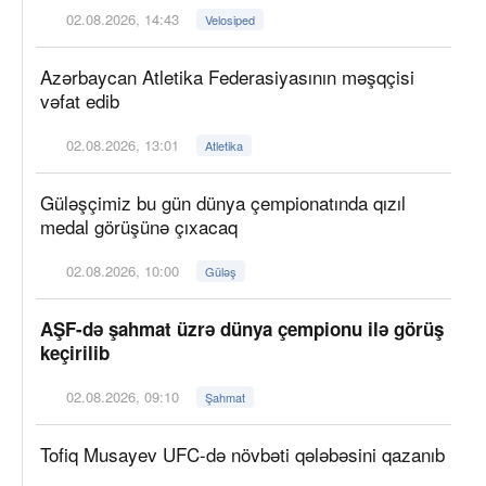
02.08.2026, 14:43
Velosiped
Azərbaycan Atletika Federasiyasının məşqçisi
vəfat edib
02.08.2026, 13:01
Atletika
Güləşçimiz bu gün dünya çempionatında qızıl
medal görüşünə çıxacaq
02.08.2026, 10:00
Güləş
AŞF-də şahmat üzrə dünya çempionu ilə görüş
keçirilib
02.08.2026, 09:10
Şahmat
Tofiq Musayev UFC-də növbəti qələbəsini qazanıb