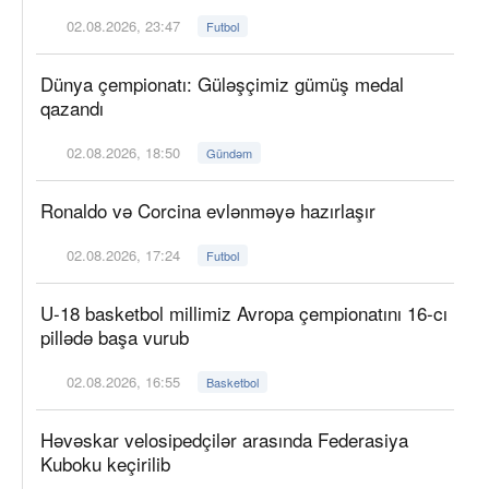
02.08.2026, 23:47
Futbol
Dünya çempionatı: Güləşçimiz gümüş medal
qazandı
02.08.2026, 18:50
Gündəm
Ronaldo və Corcina evlənməyə hazırlaşır
02.08.2026, 17:24
Futbol
U-18 basketbol millimiz Avropa çempionatını 16-cı
pillədə başa vurub
02.08.2026, 16:55
Basketbol
Həvəskar velosipedçilər arasında Federasiya
Kuboku keçirilib