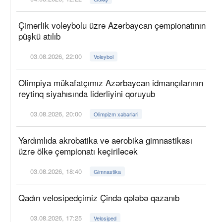
Çimərlik voleybolu üzrə Azərbaycan çempionatının
püşkü atılıb
03.08.2026, 22:00
Voleybol
Olimpiya mükafatçımız Azərbaycan idmançılarının
reytinq siyahısında liderliyini qoruyub
03.08.2026, 20:00
Olimpizm xəbərləri
Yardımlıda akrobatika və aerobika gimnastikası
üzrə ölkə çempionatı keçiriləcək
03.08.2026, 18:40
Gimnastika
Qadın velosipedçimiz Çində qələbə qazanıb
03.08.2026, 17:25
Velosiped