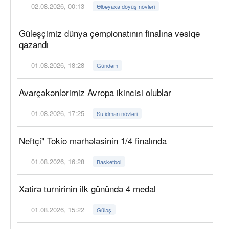
02.08.2026, 00:13
Əlbəyaxa döyüş növləri
Güləşçimiz dünya çempionatının finalına vəsiqə
qazandı
01.08.2026, 18:28
Gündəm
Avarçəkənlərimiz Avropa ikincisi olublar
01.08.2026, 17:25
Su idman növləri
Neftçi" Tokio mərhələsinin 1/4 finalında
01.08.2026, 16:28
Basketbol
Xatirə turnirinin ilk günündə 4 medal
01.08.2026, 15:22
Güləş