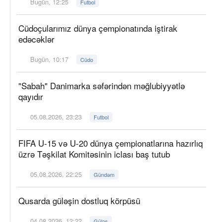
Bugün, 12:25
Futbol
Cüdoçularımız dünya çempionatında iştirak
edəcəklər
Bugün, 10:17
Cüdo
"Sabah" Danimarka səfərindən məğlubiyyətlə
qayıdır
05.08.2026, 23:23
Futbol
FIFA U-15 və U-20 dünya çempionatlarına hazırlıq
üzrə Təşkilat Komitəsinin iclası baş tutub
05.08.2026, 22:25
Gündəm
Qusarda güləşin dostluq körpüsü
04.08.2026, 12:22
Güləş