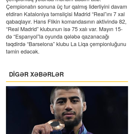
Çempionatın sonuna üç tur qalmış liderliyini davam
etdirən Kataloniya təmsilçisi Madrid “Real”ını 7 xal
qabaqlayır. Hans Flikin komandasının aktivində 82,
“Real Madrid” klubunun isə 75 xalı var. Mayın 15-
də “Espanyol”la oyunda qələbə qazanacağı
təqdirdə “Barselona” klubu La Liqa çempionluğunu
təmin edəcək.
DİGƏR XƏBƏRLƏR