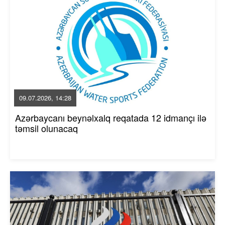
09.07.2026, 14:28
Azərbaycanı beynəlxalq reqatada 12 idmançı ilə
təmsil olunacaq