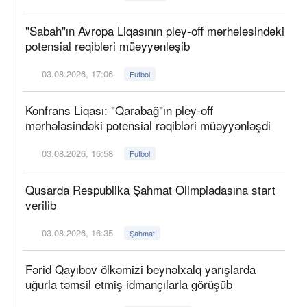
"Sabah"ın Avropa Liqasının pley-off mərhələsindəki
potensial rəqibləri müəyyənləşib
03.08.2026, 17:06
Futbol
Konfrans Liqası: "Qarabağ"ın pley-off
mərhələsindəki potensial rəqibləri müəyyənləşdi
03.08.2026, 16:58
Futbol
Qusarda Respublika Şahmat Olimpiadasına start
verilib
03.08.2026, 16:35
Şahmat
Fərid Qayıbov ölkəmizi beynəlxalq yarışlarda
uğurla təmsil etmiş idmançılarla görüşüb