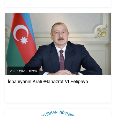
20.07.2026, 13:26
İspaniyanın Kralı Əlahəzrət VI Felipeyə