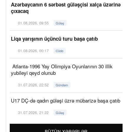
Azərbaycanın 6 sərbəst güləşçisi xalça üzərinə
çıxacaq
01.08.2026, 09:55
Güləş
Liqa yarışının üçüncü turu başa çatıb
01.08.2026, 00:17
Cüdo
Atlanta-1996 Yay Olimpiya Oyunlarının 30 illik
yubileyi qeyd olunub
31.07.2026, 22:52
Gündəm
U17 DÇ-də qadın güləşi üzrə mübarizə başa çatıb
31.07.2026, 21:22
Güləş
BÜTÜN XƏBƏRLƏR