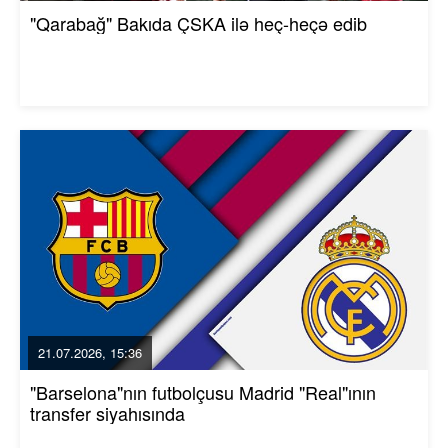
"Qarabağ" Bakıda ÇSKA ilə heç-heçə edib
21.07.2026, 15:36
"Barselona"nın futbolçusu Madrid "Real"ının
transfer siyahısında