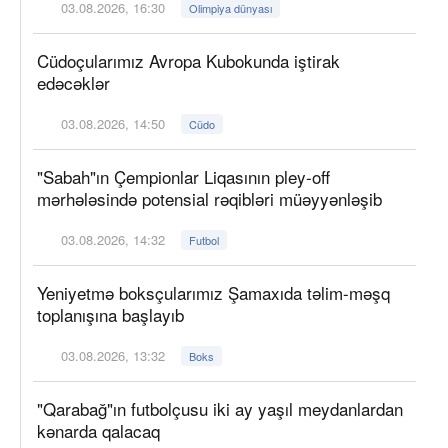
03.08.2026, 16:30
Olimpiya dünyası
Cüdoçularımız Avropa Kubokunda iştirak
edəcəklər
03.08.2026, 14:50
Cüdo
"Sabah"ın Çempionlar Liqasının pley-off
mərhələsində potensial rəqibləri müəyyənləşib
03.08.2026, 14:32
Futbol
Yeniyetmə boksçularımız Şamaxıda təlim-məşq
toplanışına başlayıb
03.08.2026, 13:32
Boks
"Qarabağ"ın futbolçusu iki ay yaşıl meydanlardan
kənarda qalacaq