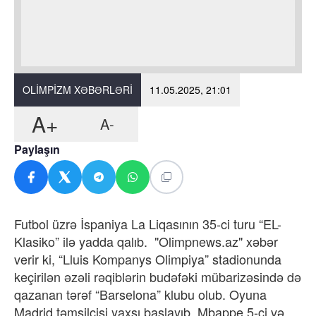
OLIMPIZM XƏBƏRLƏRI
11.05.2025, 21:01
A+
A-
Paylaşın
Futbol üzrə İspaniya La Liqasının 35-ci turu “EL-
Klasiko” ilə yadda qalıb. "Olimpnews.az" xəbər
verir ki, “Lluis Kompanys Olimpiya” stadionunda
keçirilən əzəli rəqiblərin budəfəki mübarizəsində də
qazanan tərəf “Barselona” klubu olub. Oyuna
Madrid təmsilçisi yaxşı başlayıb. Mbappe 5-ci və