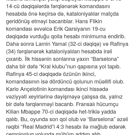
14-cü dəqiqələrdə fərqlənərək komandasını
hesabda önə keçirsə də, kataloniyalılar matçda
geridönüş etməyi bacarıblar. Hans Flikin
komandası əvvəlcə Erik Qarsiyanın 19-cu
dəqiqədə vurduğu qolla hesabı minimuma endirib.
Daha sonra Lamin Yamal (32-ci dəqiqə) və Rafinya
(34) fərqlənərək kataloniyalıları hesabda irəli
çıxarıb. İlk hissənin sonlarına yaxın “Barselona”
daha bir dəfə “Kral klubu”nun qapısına yol tapıb.
Rafinya 45-ci dəqiqədə özünün ikinci,
komandasının isə dördüncü qolunun müəllifi olub.
Karlo Ançelotinin komandası ikinci hissədə
vəziyyəti xeyirlərinə dəyişməyə çalışsa da, yalnız
bir dəfə fərqlənməyi bacarıb. Fransalı hücumçu
Kilian Mbappe 70-ci dəqiqədə het-triklə yadda
qalıb. Bu, oyunda son qol olub və “Barselona” əzəli
rəqibi “Real Madrid”i 4:3 hesabı ilə məğlub edərək
çempionluq yolunda mühüm addım atıb.