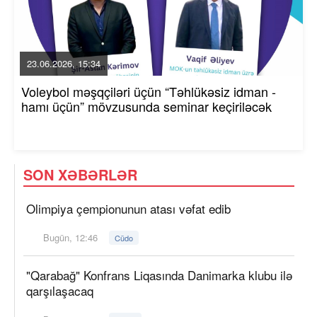
23.06.2026, 15:34
Voleybol məşqçiləri üçün “Təhlükəsiz idman -
hamı üçün” mövzusunda seminar keçiriləcək
SON XƏBƏRLƏR
Olimpiya çempionunun atası vəfat edib
Bugün, 12:46
Cüdo
"Qarabağ" Konfrans Liqasında Danimarka klubu ilə
qarşılaşacaq