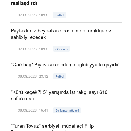
reallaşdırdı
07.08.2026, 10:38
Futbol
Paytaxtımız beynəlxalq badminton turnirinə ev
sahibliyi edəcək
07.08.2026, 10:23
Gündəm
"Qarabağ" Kiyev səfərindən məğlubiyyətlə qayıdır
06.08.2026, 23:12
Futbol
"Kürü keçək?! 5" yarışında iştirakçı sayı 616
nəfərə çatdı
06.08.2026, 15:41
Su idman növləri
"Turan Tovuz" serbiyalı müdafiəçi Filip