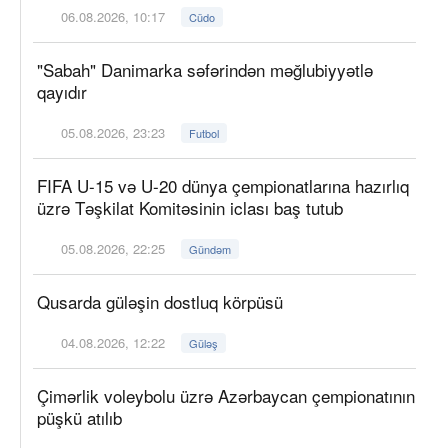
06.08.2026, 10:17
Cüdo
"Sabah" Danimarka səfərindən məğlubiyyətlə
qayıdır
05.08.2026, 23:23
Futbol
FIFA U-15 və U-20 dünya çempionatlarına hazırlıq
üzrə Təşkilat Komitəsinin iclası baş tutub
05.08.2026, 22:25
Gündəm
Qusarda güləşin dostluq körpüsü
04.08.2026, 12:22
Güləş
Çimərlik voleybolu üzrə Azərbaycan çempionatının
püşkü atılıb