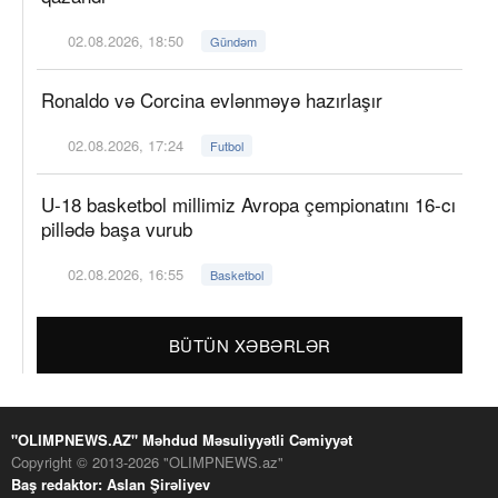
02.08.2026, 18:50
Gündəm
Ronaldo və Corcina evlənməyə hazırlaşır
02.08.2026, 17:24
Futbol
U-18 basketbol millimiz Avropa çempionatını 16-cı
pillədə başa vurub
02.08.2026, 16:55
Basketbol
BÜTÜN XƏBƏRLƏR
"OLIMPNEWS.AZ" Məhdud Məsuliyyətli Cəmiyyət
Copyright © 2013-2026 "OLIMPNEWS.az"
Baş redaktor: Aslan Şirəliyev