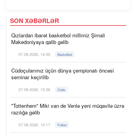
SON XƏBƏRLƏR
Qızlardan ibarət basketbol millimiz Şimali
Makedoniyaya qalib gəlib
07.08.2026, 14:39
Basketbol
Cüdoçularımız üçün dünya çempionatı öncəsi
seminar keçirilib
07.08.2026, 13:36
Cüdo
"Tottenhem" Miki van de Venlə yeni müqavilə üzrə
razılığa gəlib
07.08.2026, 13:17
Futbol