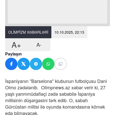
OLIMPIZM XƏBƏRLƏRI
10.10.2025, 22:13
A+
A-
Paylaşın
İspaniyanın "Barselona" klubunun futbolçusu Dani
Olmo zədələnib. Olimpnews.az xəbər verir ki, 27
yaşlı yarımmüdafiəçi zədə səbəbilə İspaniya
millisinin düşərgəsini tərk edib. O, sabah
Gürcüstan millisi ilə oyunda komandasına kömək
edə bilməyəcək.