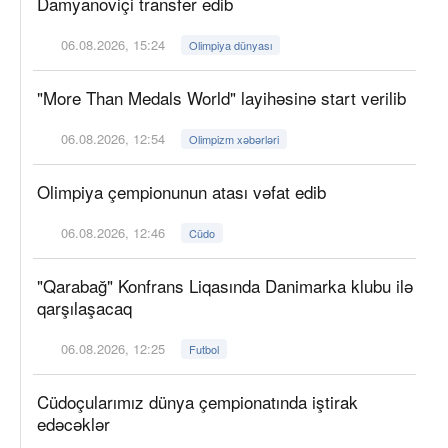
Damyanoviçi transfer edib
06.08.2026, 15:24
Olimpiya dünyası
"More Than Medals World" layihəsinə start verilib
06.08.2026, 12:54
Olimpizm xəbərləri
Olimpiya çempionunun atası vəfat edib
06.08.2026, 12:46
Cüdo
"Qarabağ" Konfrans Liqasında Danimarka klubu ilə
qarşılaşacaq
06.08.2026, 12:25
Futbol
Cüdoçularımız dünya çempionatında iştirak
edəcəklər