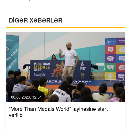
DİGƏR XƏBƏRLƏR
06.08.2026, 12:54
"More Than Medals World" layihəsinə start
verilib