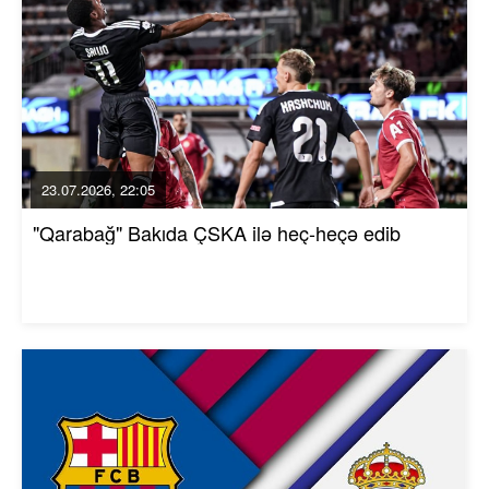
23.07.2026, 22:05
"Qarabağ" Bakıda ÇSKA ilə heç-heçə edib