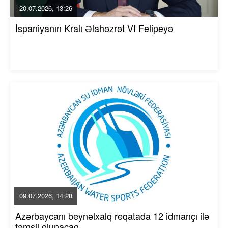
20.07.2026, 13:26
İspaniyanın Kralı Əlahəzrət VI Felipeyə
09.07.2026, 14:28
Azərbaycanı beynəlxalq reqatada 12 idmançı ilə
təmsil olunacaq