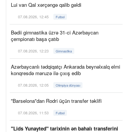
Lui van Qal xərçəngə qalib gəldi
07.08.2026, 12:45
Futbol
Bədii gimnastika üzrə 31-ci Azərbaycan
çempionatı başa çatıb
07.08.2026, 12:23
Gimnastika
Azərbaycanlı tədqiqatçı Ankarada beynəlxalq elmi
konqresdə məruzə ilə çıxış edib
07.08.2026, 12:05
Olimpiya dünyası
"Barselona"dan Rodri üçün transfer təklifi
07.08.2026, 11:53
Futbol
"Lids Yunayted" tarixinin ən bahalı transferini