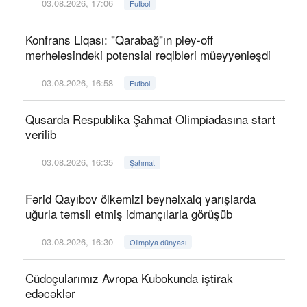
03.08.2026, 17:06
Futbol
Konfrans Liqası: "Qarabağ"ın pley-off
mərhələsindəki potensial rəqibləri müəyyənləşdi
03.08.2026, 16:58
Futbol
Qusarda Respublika Şahmat Olimpiadasına start
verilib
03.08.2026, 16:35
Şahmat
Fərid Qayıbov ölkəmizi beynəlxalq yarışlarda
uğurla təmsil etmiş idmançılarla görüşüb
03.08.2026, 16:30
Olimpiya dünyası
Cüdoçularımız Avropa Kubokunda iştirak
edəcəklər