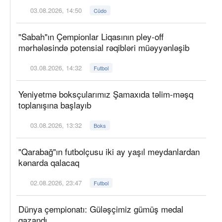
03.08.2026, 14:50
Cüdo
"Sabah"ın Çempionlar Liqasının pley-off
mərhələsində potensial rəqibləri müəyyənləşib
03.08.2026, 14:32
Futbol
Yeniyetmə boksçularımız Şamaxıda təlim-məşq
toplanışına başlayıb
03.08.2026, 13:32
Boks
"Qarabağ"ın futbolçusu iki ay yaşıl meydanlardan
kənarda qalacaq
02.08.2026, 23:47
Futbol
Dünya çempionatı: Güləşçimiz gümüş medal
qazandı