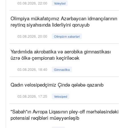
03.08.2026, 22:00
Voleybol
Olimpiya mükafatçımız Azərbaycan idmançılarının
reytinq siyahısında liderliyini qoruyub
03.08.2026, 20:00
Olimpizm xəbərləri
Yardımlıda akrobatika və aerobika gimnastikası
üzrə ölkə çempionatı keçiriləcək
03.08.2026, 18:40
Gimnastika
Qadın velosipedçimiz Çində qələbə qazanıb
03.08.2026, 17:25
Velosiped
"Sabah"ın Avropa Liqasının pley-off mərhələsindəki
potensial rəqibləri müəyyənləşib