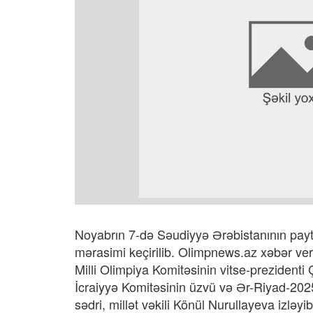
Noyabrın 7-də Səudiyyə Ərəbistanının payta
mərasimi keçirilib. Olimpnews.az xəbər veri
Milli Olimpiya Komitəsinin vitse-prezident
İcraiyyə Komitəsinin üzvü və Ər-Riyad-202
sədri, millət vəkili Könül Nurullayeva izlə