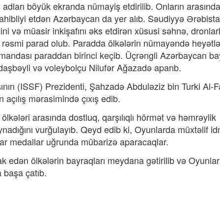
in adları böyük ekranda nümayiş etdirilib. Onların arasınd
sahibliyi etdən Azərbaycan da yer alıb. Səudiyyə Ərəbista
iyini və müasir inkişafını əks etdirən xüsusi səhnə, dronlarl
rəsmi parad olub. Paradda ölkələrin nümayəndə heyətlə
omandası paraddan birinci keçib. Üçrəngli Azərbaycan ba
aşbəyli və voleybolçu Nilufər Ağazadə aparıb.
nın (ISSF) Prezidenti, Şahzadə Abduləziz bin Turki Al-F
 açılış mərasimində çıxış edib.
lkələri arasında dostluq, qarşılıqlı hörmət və həmrəylik
nadığını vurğulayıb. Qeyd edib ki, Oyunlarda müxtəlif i
çılar medallar uğrunda mübarizə aparacaqlar.
ak edən ölkələrin bayraqları meydana gətirilib və Oyunlar
 başa çatıb.