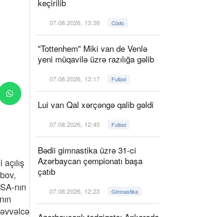
keçirilib
07.08.2026, 13:36
Cüdo
"Tottenhem" Miki van de Venlə
yeni müqavilə üzrə razılığa gəlib
07.08.2026, 13:17
Futbol
Lui van Qal xərçəngə qalib gəldi
07.08.2026, 12:45
Futbol
Bədii gimnastika üzrə 31-ci
Azərbaycan çempionatı başa
 açılış
çatıb
ıbov,
SSA-nın
07.08.2026, 12:23
Gimnastika
nın
 əvvəlcə
Azərbaycanlı tədqiqatçı Ankarada