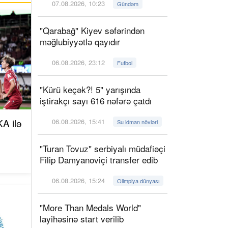
07.08.2026, 10:23
Gündəm
"Qarabağ" Kiyev səfərindən
məğlubiyyətlə qayıdır
06.08.2026, 23:12
Futbol
"Kürü keçək?! 5" yarışında
iştirakçı sayı 616 nəfərə çatdı
A ilə
06.08.2026, 15:41
Su idman növləri
"Turan Tovuz" serbiyalı müdafiəçi
Filip Damyanoviçi transfer edib
06.08.2026, 15:24
Olimpiya dünyası
"More Than Medals World"
layihəsinə start verilib