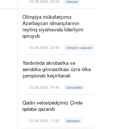
03.08.2026, 22:00
Voleybol
Olimpiya mükafatçımız
Azərbaycan idmançılarının
reytinq siyahısında liderliyini
qoruyub
03.08.2026, 20:00
Olimpizm xəbərləri
Yardımlıda akrobatika və
aerobika gimnastikası üzrə ölkə
çempionatı keçiriləcək
03.08.2026, 18:40
Gimnastika
Qadın velosipedçimiz Çində
qələbə qazanıb
03.08.2026, 17:25
Velosiped