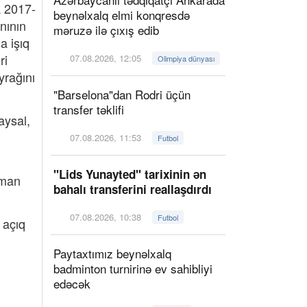
a 2017-
beynəlxalq elmi konqresdə
nının
məruzə ilə çıxış edib
a işıq
ri
07.08.2026, 12:05
Olimpiya dünyası
yrağını
"Barselona"dan Rodri üçün
transfer təklifi
aysal,
07.08.2026, 11:53
Futbol
"Lids Yunayted" tarixinin ən
dman
bahalı transferini reallaşdırdı
07.08.2026, 10:38
Futbol
 açıq
Paytaxtımız beynəlxalq
badminton turnirinə ev sahibliyi
edəcək