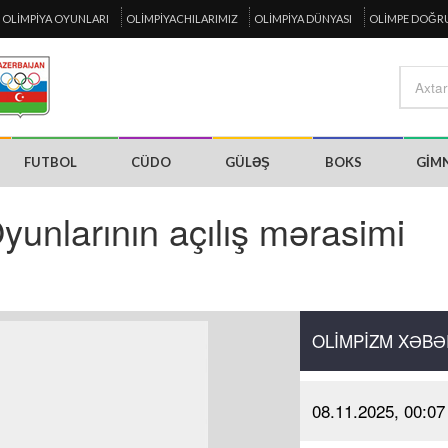
OLIMPIYA OYUNLARI
OLIMPIYACHILARIMIZ
OLIMPIYA DÜNYASI
OLIMPE DOĞR
FUTBOL
CÜDO
GÜLƏŞ
BOKS
GIM
yunlarının açılış mərasimi
OLIMPIZM XƏBƏ
08.11.2025, 00:07