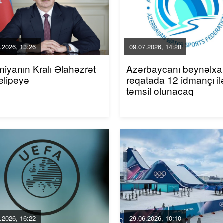
.2026, 13:26
09.07.2026, 14:28
niyanın Kralı Əlahəzrət
Azərbaycanı beynəlxa
elipeyə
reqatada 12 idmançı il
təmsil olunacaq
.2026, 16:22
29.06.2026, 10:10