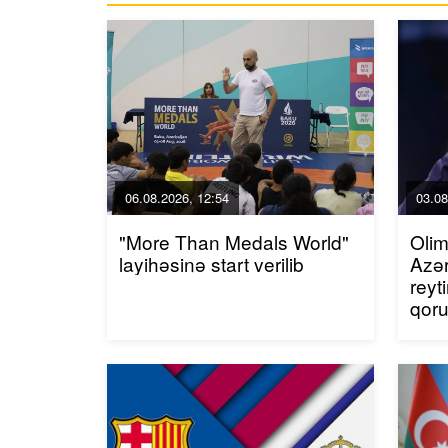
06.08.2026, 12:54
03.08
"More Than Medals World"
Olim
layihəsinə start verilib
Azər
reyt
qor