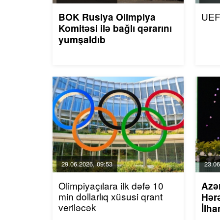
UEF
BOK Rusiya Olimpiya
Komitəsi ilə bağlı qərarını
yumşaldıb
29.06.2026, 09:53
23.06
Olimpiyaçılara ilk dəfə 10
Azə
min dollarlıq xüsusi qrant
Hərə
veriləcək
İlha