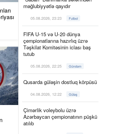
məğlubiyyətlə qayıdır
ları
riyası
05.08.2026, 23:23
Futbol
FIFA U-15 və U-20 dünya
çempionatlarına hazırlıq üzrə
Təşkilat Komitəsinin iclası baş
tutub
05.08.2026, 22:25
Gündəm
Qusarda güləşin dostluq körpüsü
04.08.2026, 12:22
Güləş
Çimərlik voleybolu üzrə
Azərbaycan çempionatının püşkü
n
atılıb