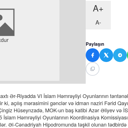
A+
A-
Paylaşın
xtı Ər-Riyadda VI İslam Həmrəyliyi Oyunlarının təntənəli
r ki, açılış mərasimini gənclər və idman naziri Fərid Qay
i Çingiz Hüseynzadə, MOK-un baş katibi Azər Əliyev və İ
5 İslam Həmrəyliyi Oyunlarının Koordinasiya Komissiyası
yiblər. Əl-Cənadriyah Hipodromunda təşkil olunan tədbirdə