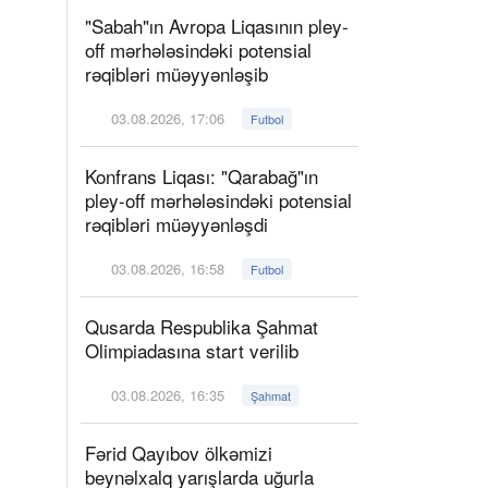
"Sabah"ın Avropa Liqasının pley-
off mərhələsindəki potensial
rəqibləri müəyyənləşib
03.08.2026, 17:06
Futbol
Konfrans Liqası: "Qarabağ"ın
pley-off mərhələsindəki potensial
rəqibləri müəyyənləşdi
03.08.2026, 16:58
Futbol
Qusarda Respublika Şahmat
Olimpiadasına start verilib
03.08.2026, 16:35
Şahmat
Fərid Qayıbov ölkəmizi
beynəlxalq yarışlarda uğurla