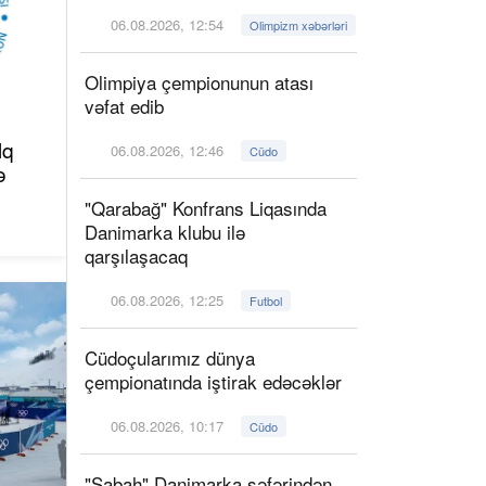
06.08.2026, 12:54
Olimpizm xəbərləri
Olimpiya çempionunun atası
vəfat edib
lq
06.08.2026, 12:46
Cüdo
ə
"Qarabağ" Konfrans Liqasında
Danimarka klubu ilə
qarşılaşacaq
06.08.2026, 12:25
Futbol
Cüdoçularımız dünya
çempionatında iştirak edəcəklər
06.08.2026, 10:17
Cüdo
"Sabah" Danimarka səfərindən