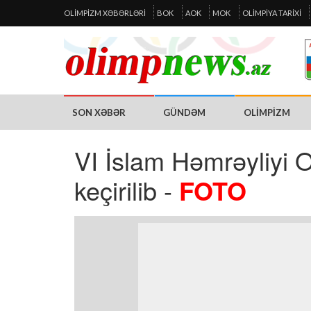
OLIMPIZM XƏBƏRLƏRI
BOK
AOK
MOK
OLIMPIYA TARIXI
SON XƏBƏR
GÜNDƏM
OLIMPIZM
VI İslam Həmrəyliyi O
keçirilib -
FOTO