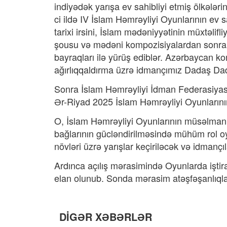
indiyədək yarışa ev sahibliyi etmiş ölkələr
ci ildə IV İslam Həmrəyliyi Oyunlarının ev 
tarixi irsini, İslam mədəniyyətinin müxtəlifl
şousu və mədəni kompozisiyalardan sonra 
bayraqları ilə yürüş ediblər. Azərbaycan k
ağırlıqqaldırma üzrə idmançımız Dadaş Dad
Sonra İslam Həmrəyliyi İdman Federasiyası
Ər-Riyad 2025 İslam Həmrəyliyi Oyunlarının
O, İslam Həmrəyliyi Oyunlarının müsəlman ö
bağlarının gücləndirilməsində mühüm rol oy
növləri üzrə yarışlar keçiriləcək və idman
Ardınca açılış mərasimində Oyunlarda iştir
elan olunub. Sonda mərasim atəşfəşanlıqla
DİGƏR XƏBƏRLƏR