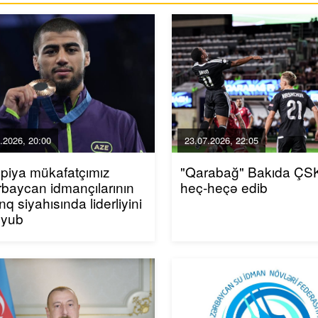
.2026, 20:00
23.07.2026, 22:05
piya mükafatçımız
"Qarabağ" Bakıda ÇSK
baycan idmançılarının
heç-heçə edib
inq siyahısında liderliyini
uyub