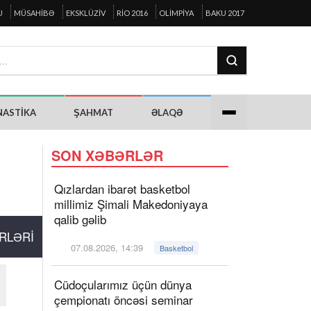
U
MÜSAHIBƏ
EKSKLÜZIV
RIO 2016
OLIMPIYA
BAKU 2017
NASTIKA
ŞAHMAT
ƏLAQƏ
SON XƏBƏRLƏR
Qızlardan ibarət basketbol
millimiz Şimali Makedoniyaya
qalib gəlib
RLƏRI
07.08.2026, 14:39
Basketbol
Cüdoçularımız üçün dünya
çempionatı öncəsi seminar