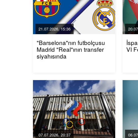
21.07.2026, 15:36
20.07
"Barselona"nın futbolçusu
İspa
Madrid "Real"ının transfer
VI F
siyahısında
07.07.2026, 20:37
06.07