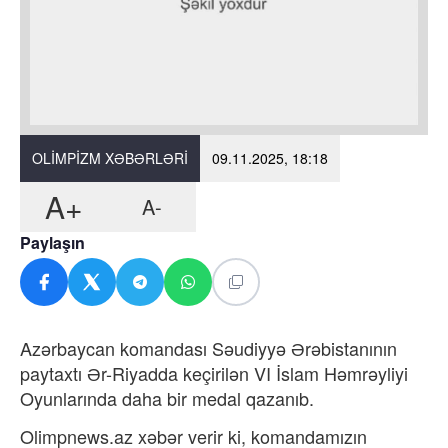
OLIMPIZM XƏBƏRLƏRI
09.11.2025, 18:18
A+
A-
Paylaşın
Azərbaycan komandası Səudiyyə Ərəbistanının
paytaxtı Ər-Riyadda keçirilən VI İslam Həmrəyliyi
Oyunlarında daha bir medal qazanıb.
Olimpnews.az xəbər verir ki, komandamızın