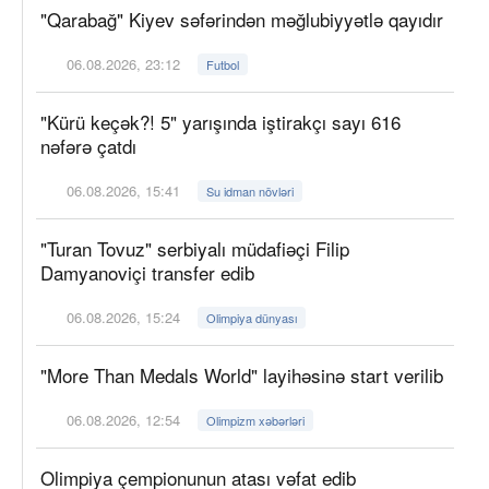
"Qarabağ" Kiyev səfərindən məğlubiyyətlə qayıdır
06.08.2026, 23:12
Futbol
"Kürü keçək?! 5" yarışında iştirakçı sayı 616
nəfərə çatdı
06.08.2026, 15:41
Su idman növləri
"Turan Tovuz" serbiyalı müdafiəçi Filip
Damyanoviçi transfer edib
06.08.2026, 15:24
Olimpiya dünyası
"More Than Medals World" layihəsinə start verilib
06.08.2026, 12:54
Olimpizm xəbərləri
Olimpiya çempionunun atası vəfat edib