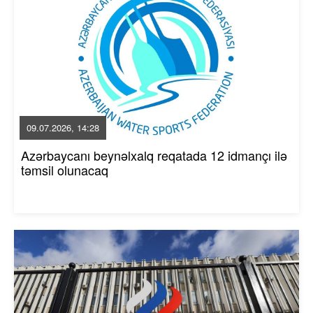
09.07.2026, 14:28
Azərbaycanı beynəlxalq reqatada 12 idmançı ilə
təmsil olunacaq