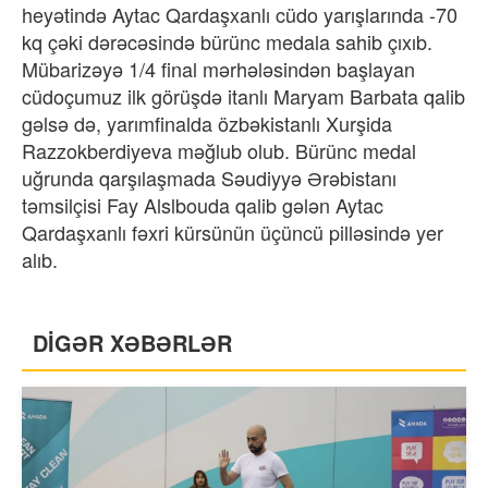
heyətində Aytac Qardaşxanlı cüdo yarışlarında -70
kq çəki dərəcəsində bürünc medala sahib çıxıb.
Mübarizəyə 1/4 final mərhələsindən başlayan
cüdoçumuz ilk görüşdə itanlı Maryam Barbata qalib
gəlsə də, yarımfinalda özbəkistanlı Xurşida
Razzokberdiyeva məğlub olub. Bürünc medal
uğrunda qarşılaşmada Səudiyyə Ərəbistanı
təmsilçisi Fay Alslbouda qalib gələn Aytac
Qardaşxanlı fəxri kürsünün üçüncü pilləsində yer
alıb.
DİGƏR XƏBƏRLƏR