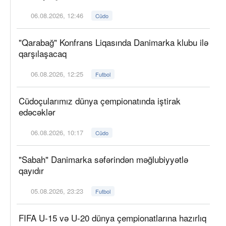
06.08.2026, 12:46
Cüdo
"Qarabağ" Konfrans Liqasında Danimarka klubu ilə
qarşılaşacaq
06.08.2026, 12:25
Futbol
Cüdoçularımız dünya çempionatında iştirak
edəcəklər
06.08.2026, 10:17
Cüdo
"Sabah" Danimarka səfərindən məğlubiyyətlə
qayıdır
05.08.2026, 23:23
Futbol
FIFA U-15 və U-20 dünya çempionatlarına hazırlıq