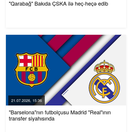
"Qarabağ" Bakıda ÇSKA ilə heç-heçə edib
21.07.2026, 15:36
"Barselona"nın futbolçusu Madrid "Real"ının
transfer siyahısında