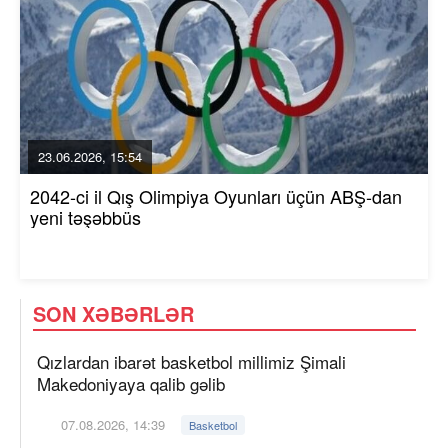
23.06.2026, 15:54
2042-ci il Qış Olimpiya Oyunları üçün ABŞ-dan
yeni təşəbbüs
SON XƏBƏRLƏR
Qızlardan ibarət basketbol millimiz Şimali
Makedoniyaya qalib gəlib
07.08.2026, 14:39
Basketbol