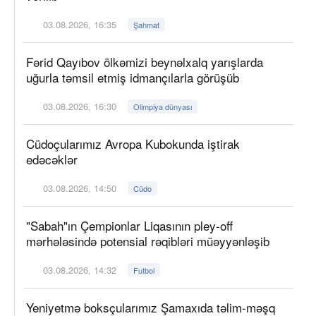
03.08.2026, 16:35
Şahmat
Fərid Qayıbov ölkəmizi beynəlxalq yarışlarda
uğurla təmsil etmiş idmançılarla görüşüb
03.08.2026, 16:30
Olimpiya dünyası
Cüdoçularımız Avropa Kubokunda iştirak
edəcəklər
03.08.2026, 14:50
Cüdo
"Sabah"ın Çempionlar Liqasının pley-off
mərhələsində potensial rəqibləri müəyyənləşib
03.08.2026, 14:32
Futbol
Yeniyetmə boksçularımız Şamaxıda təlim-məşq