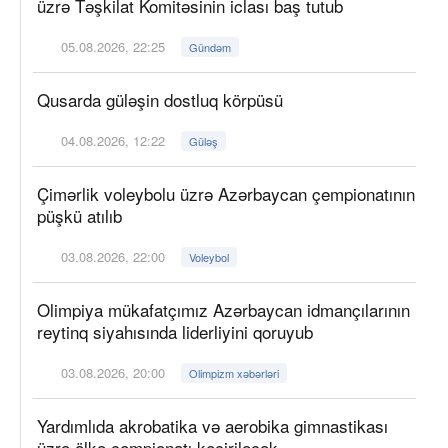
üzrə Təşkilat Komitəsinin iclası baş tutub
05.08.2026, 22:25
Gündəm
Qusarda güləşin dostluq körpüsü
04.08.2026, 12:22
Güləş
Çimərlik voleybolu üzrə Azərbaycan çempionatının
püşkü atılıb
03.08.2026, 22:00
Voleybol
Olimpiya mükafatçımız Azərbaycan idmançılarının
reytinq siyahısında liderliyini qoruyub
03.08.2026, 20:00
Olimpizm xəbərləri
Yardımlıda akrobatika və aerobika gimnastikası
üzrə ölkə çempionatı keçiriləcək