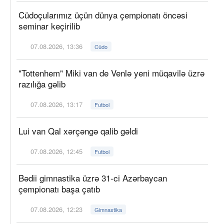
Cüdoçularımız üçün dünya çempionatı öncəsi
seminar keçirilib
07.08.2026, 13:36
Cüdo
"Tottenhem" Miki van de Venlə yeni müqavilə üzrə
razılığa gəlib
07.08.2026, 13:17
Futbol
Lui van Qal xərçəngə qalib gəldi
07.08.2026, 12:45
Futbol
Bədii gimnastika üzrə 31-ci Azərbaycan
çempionatı başa çatıb
07.08.2026, 12:23
Gimnastika