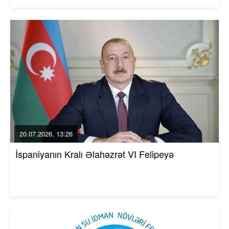
20.07.2026, 13:26
İspaniyanın Kralı Əlahəzrət VI Felipeyə