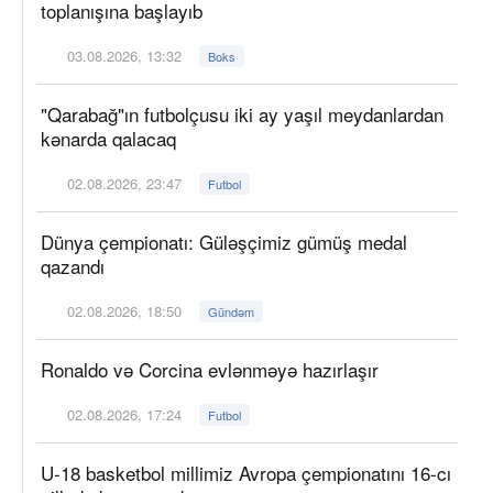
toplanışına başlayıb
03.08.2026, 13:32
Boks
"Qarabağ"ın futbolçusu iki ay yaşıl meydanlardan
kənarda qalacaq
02.08.2026, 23:47
Futbol
Dünya çempionatı: Güləşçimiz gümüş medal
qazandı
02.08.2026, 18:50
Gündəm
Ronaldo və Corcina evlənməyə hazırlaşır
02.08.2026, 17:24
Futbol
U-18 basketbol millimiz Avropa çempionatını 16-cı