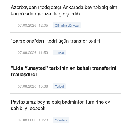
Azərbaycanlı tədqiqatçı Ankarada beynəlxalq elmi
konqresdə məruzə ilə çıxış edib
07.08.2026, 12:05
Olimpiya dünyası
"Barselona"dan Rodri üçün transfer təklifi
07.08.2026, 11:53
Futbol
"Lids Yunayted" tarixinin ən bahalı transferini
reallaşdırdı
07.08.2026, 10:38
Futbol
Paytaxtımız beynəlxalq badminton turnirinə ev
sahibliyi edəcək
07.08.2026, 10:23
Gündəm