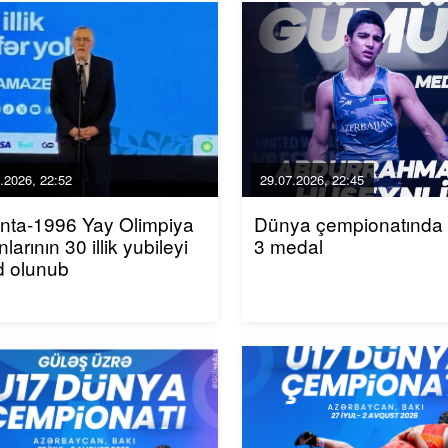
.2026, 22:52
29.07.2026, 22:45
nta-1996 Yay Olimpiya
Dünya çempionatında
larının 30 illik yubileyi
3 medal
d olunub