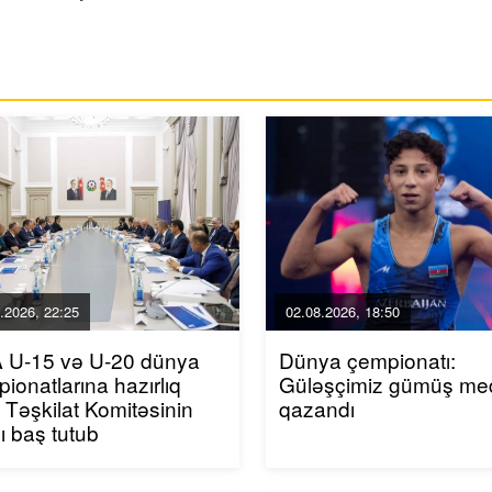
.2026, 22:25
02.08.2026, 18:50
A U-15 və U-20 dünya
Dünya çempionatı:
ionatlarına hazırlıq
Güləşçimiz gümüş me
 Təşkilat Komitəsinin
qazandı
sı baş tutub