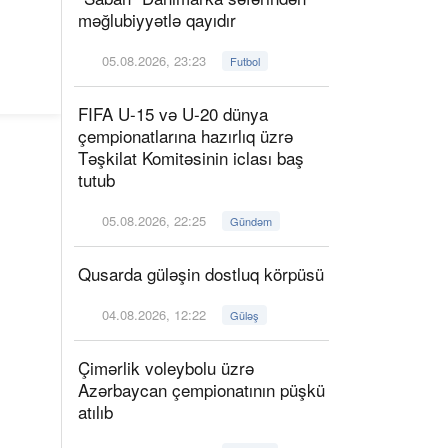
məğlubiyyətlə qayıdır
05.08.2026, 23:23
Futbol
FIFA U-15 və U-20 dünya
çempionatlarına hazırlıq üzrə
Təşkilat Komitəsinin iclası baş
tutub
05.08.2026, 22:25
Gündəm
Qusarda güləşin dostluq körpüsü
04.08.2026, 12:22
Güləş
Çimərlik voleybolu üzrə
Azərbaycan çempionatının püşkü
atılıb