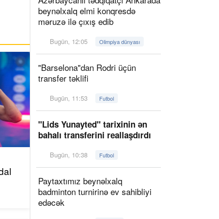
beynəlxalq elmi konqresdə
məruzə ilə çıxış edib
Bugün, 12:05
Olimpiya dünyası
"Barselona"dan Rodri üçün
transfer təklifi
Bugün, 11:53
Futbol
"Lids Yunayted" tarixinin ən
bahalı transferini reallaşdırdı
Bugün, 10:38
Futbol
dal
Paytaxtımız beynəlxalq
badminton turnirinə ev sahibliyi
edəcək