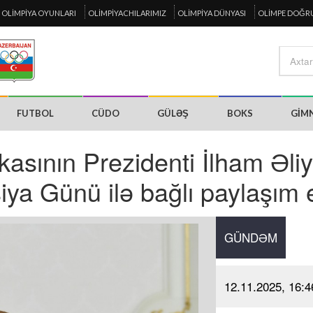
OLIMPIYA OYUNLARI
OLIMPIYACHILARIMIZ
OLIMPIYA DÜNYASI
OLIMPE DOĞR
FUTBOL
CÜDO
GÜLƏŞ
BOKS
GIM
asının Prezidenti İlham Əli
iya Günü ilə bağlı paylaşım 
GÜNDƏM
12.11.2025, 16:4