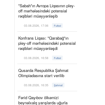
"Sabah"ın Avropa Liqasının pley-
off mərhələsindəki potensial
rəqibləri müəyyənləşib
03.08.2026, 17:06
Futbol
Konfrans Liqası: "Qarabağ"ın
pley-off mərhələsindəki potensial
rəqibləri müəyyənləşdi
03.08.2026, 16:58
Futbol
Qusarda Respublika Şahmat
Olimpiadasına start verilib
03.08.2026, 16:35
Şahmat
Fərid Qayıbov ölkəmizi
beynəlxalq yarışlarda uğurla