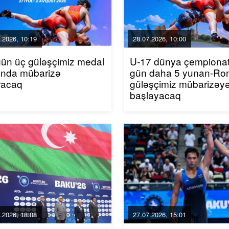
.2026, 10:19
28.07.2026, 10:00
ün üç güləşçimiz medal
U-17 dünya çempionat
unda mübarizə
gün daha 5 yunan-R
racaq
güləşçimiz mübarizəy
başlayacaq
.2026, 18:08
27.07.2026, 15:01