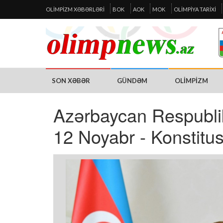
OLIMPIZM XƏBƏRLƏRI
BOK
AOK
MOK
OLIMPIYA TARIXI
SON XƏBƏR
GÜNDƏM
OLIMPIZM
Azərbaycan Respublik
12 Noyabr - Konstitus