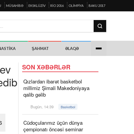
U
MÜSAHIBƏ
EKSKLÜZIV
RIO 2016
OLIMPIYA
BAKU 2017
NASTIKA
ŞAHMAT
ƏLAQƏ
yev
SON XƏBƏRLƏR
edib
Qızlardan ibarət basketbol
millimiz Şimali Makedoniyaya
qalib gəlib
Bugün, 14:39
Basketbol
6
Cüdoçularımız üçün dünya
çempionatı öncəsi seminar