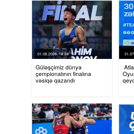
01.08.2026, 18:28
31.07
Güləşçimiz dünya
Atla
çempionatının finalına
Oyun
vəsiqə qazandı
qey