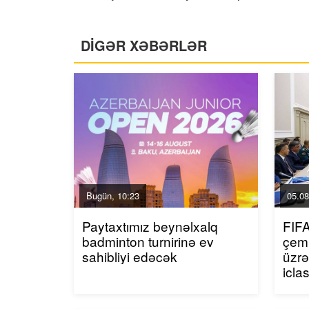
DİGƏR XƏBƏRLƏR
Bugün, 10:23
05.08
Paytaxtımız beynəlxalq
FIF
badminton turnirinə ev
çemp
sahibliyi edəcək
üzrə
icla