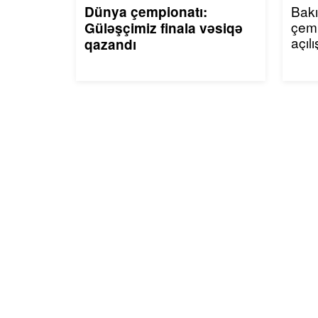
Bak
Dünya çempionatı:
çemp
Güləşçimiz finala vəsiqə
açılı
qazandı