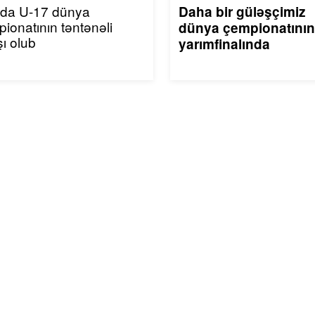
ıda U-17 dünya
Daha bir güləşçimiz
ionatının təntənəli
dünya çempionatının
şı olub
yarımfinalında