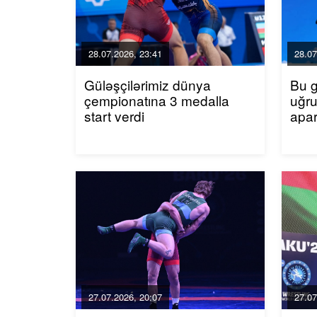
28.07.2026, 23:41
28.07
Güləşçilərimiz dünya
Bu g
çempionatına 3 medalla
uğr
start verdi
apa
27.07.2026, 20:07
27.07