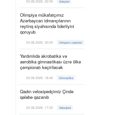
03.08.2026, 22:00
Voleybol
Olimpiya mükafatçımız
Azərbaycan idmançılarının
reytinq siyahısında liderliyini
qoruyub
03.08.2026, 20:00
Olimpizm xəbərləri
Yardımlıda akrobatika və
aerobika gimnastikası üzrə ölkə
çempionatı keçiriləcək
03.08.2026, 18:40
Gimnastika
Qadın velosipedçimiz Çində
qələbə qazanıb
03.08.2026, 17:25
Velosiped