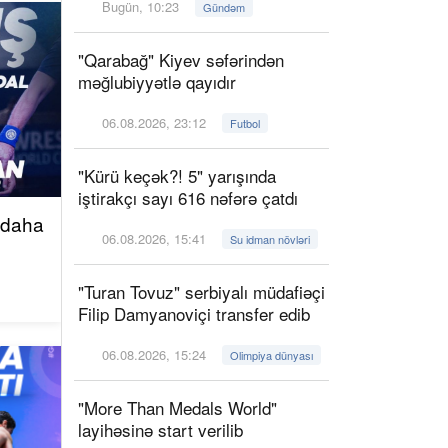
Bugün, 10:23
Gündəm
"Qarabağ" Kiyev səfərindən
məğlubiyyətlə qayıdır
06.08.2026, 23:12
Futbol
"Kürü keçək?! 5" yarışında
iştirakçı sayı 616 nəfərə çatdı
 daha
06.08.2026, 15:41
Su idman növləri
"Turan Tovuz" serbiyalı müdafiəçi
Filip Damyanoviçi transfer edib
06.08.2026, 15:24
Olimpiya dünyası
"More Than Medals World"
layihəsinə start verilib