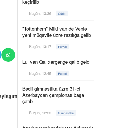
keçirilib
Bugün, 13:36
Cüdo
"Tottenhem" Miki van de Venlə
yeni müqavilə üzrə razılığa gəlib
Bugün, 13:17
Futbol
Lui van Qal xərçəngə qalib gəldi
Bugün, 12:45
Futbol
Bədii gimnastika üzrə 31-ci
Azərbaycan çempionatı başa
paylaşım
çatıb
Bugün, 12:23
Gimnastika
Azərbaycanlı tədqiqatçı Ankarada