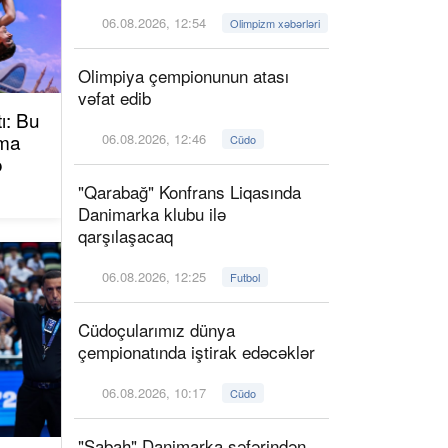
06.08.2026, 12:54
Olimpizm xəbərləri
Olimpiya çempionunun atası
vəfat edib
ı: Bu
oma
06.08.2026, 12:46
Cüdo
ə
"Qarabağ" Konfrans Liqasında
Danimarka klubu ilə
qarşılaşacaq
06.08.2026, 12:25
Futbol
Cüdoçularımız dünya
çempionatında iştirak edəcəklər
06.08.2026, 10:17
Cüdo
"Sabah" Danimarka səfərindən