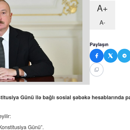
A+
A-
Paylaşın
titusiya Günü ilə bağlı sosial şəbəkə hesablarında 
ilir:
Konstitusiya Günü”.